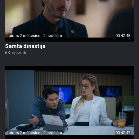
pirms 2 mēnešiem, 2 nedēļām
00:42:48
Samta dinastija
68. epizode
pirms 2 mēnešiem, 2 nedēļām
00:42:47