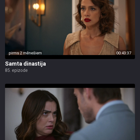
pirms 2 mēnešiem
00:43:37
Samta dinastija
85. epizode