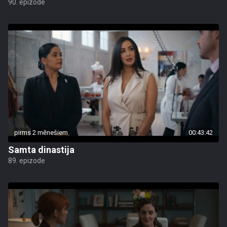
90. epizode
pirms 2 mēnešiem
00:43:42
Samta dinastija
89. epizode