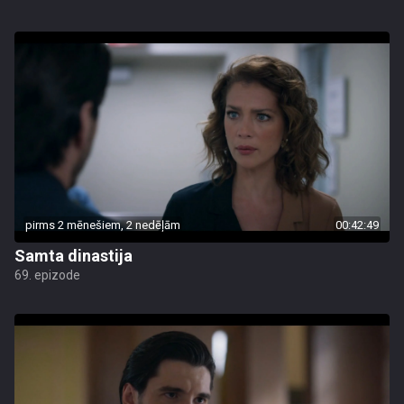
pirms 2 mēnešiem, 2 nedēļām
00:42:49
Samta dinastija
69. epizode