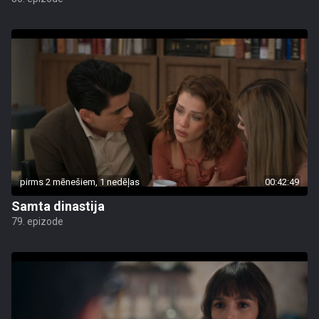
pirms 2 mēnešiem, 1 nedēļas
00:42:49
Samta dinastija
79. epizode