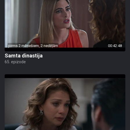
pirms 2 mēnešiem, 2 nedēļām
00:42:48
Samta dinastija
65. epizode