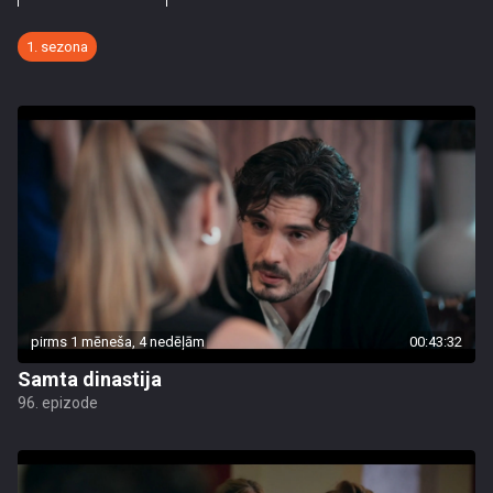
1. sezona
pirms 1 mēneša, 4 nedēļām
00:43:32
Samta dinastija
96. epizode