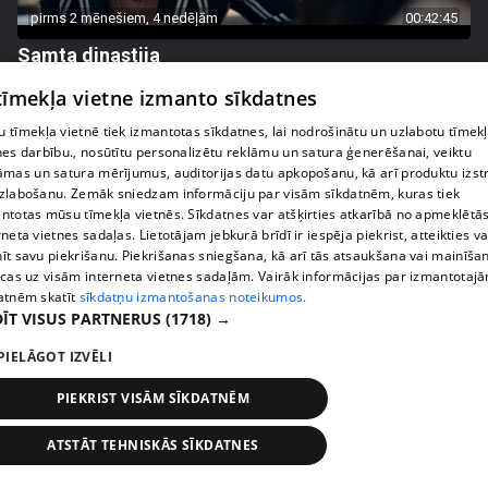
pirms 2 mēnešiem, 4 nedēļām
00:42:45
Samta dinastija
54. epizode
 tīmekļa vietne izmanto sīkdatnes
 tīmekļa vietnē tiek izmantotas sīkdatnes, lai nodrošinātu un uzlabotu tīmek
nes darbību., nosūtītu personalizētu reklāmu un satura ģenerēšanai, veiktu
āmas un satura mērījumus, auditorijas datu apkopošanu, kā arī produktu izst
zlabošanu. Zemāk sniedzam informāciju par visām sīkdatnēm, kuras tiek
ntotas mūsu tīmekļa vietnēs. Sīkdatnes var atšķirties atkarībā no apmeklētā
rneta vietnes sadaļas. Lietotājam jebkurā brīdī ir iespēja piekrist, atteikties va
īt savu piekrišanu. Piekrišanas sniegšana, kā arī tās atsaukšana vai mainīša
ecas uz visām interneta vietnes sadaļām. Vairāk informācijas par izmantotaj
atnēm skatīt
sīkdatņu izmantošanas noteikumos.
ĪT VISUS PARTNERUS
(1718) →
PIELĀGOT IZVĒLI
pirms 2 mēnešiem, 4 nedēļām
00:42:48
Samta dinastija
PIEKRIST VISĀM SĪKDATNĒM
53. epizode
ATSTĀT TEHNISKĀS SĪKDATNES