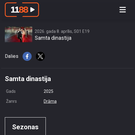
access this content due to your
location or other restrictions set by
content owner! (Error code: 3.3) # Your
country is US and IP address is
2026. gada 8. aprīlis, S01 E19
Samta dinastija
216.73.216.84
Dalies
Samta dinastija
Gads
2025
Žanrs
Drāma
Sezonas