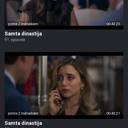
pirms 2 mēnešiem
00:43:25
Samta dinastija
91. epizode
pirms 2 mēnešiem
00:43:21
Samta dinastija