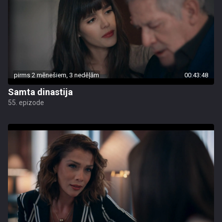
pirms 2 mēnešiem, 3 nedēļām
00:43:48
Samta dinastija
55. epizode