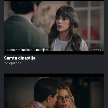
pirms 2 mēnešiem, 2 nedēļām
00:42:47
Samta dinastija
72. epizode