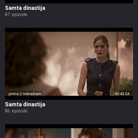
Samta dinastija
87. epizode
pirms 2 mēnešiem
00:43:54
Samta dinastija
86. epizode