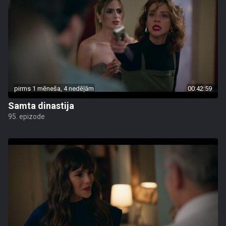
pirms 1 mēneša, 4 nedēļām
00:42:59
Samta dinastija
95. epizode