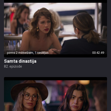
pirms 2 mēnešiem, 1 nedēļas
00:42:49
Samta dinastija
82. epizode