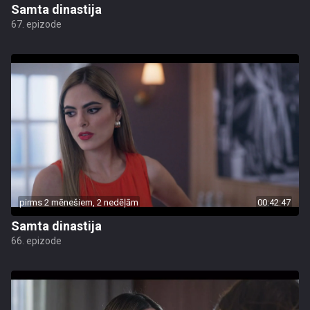
Samta dinastija
67. epizode
pirms 2 mēnešiem, 2 nedēļām
00:42:47
Samta dinastija
66. epizode