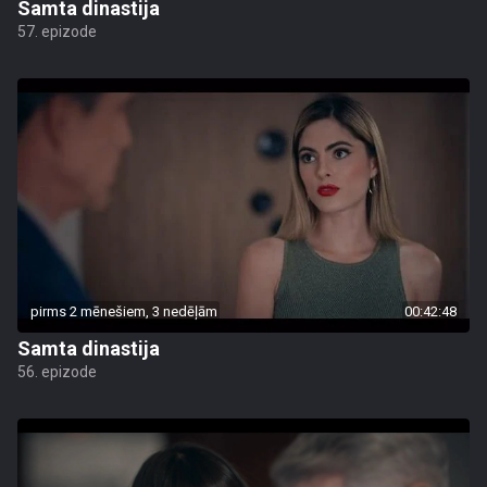
Samta dinastija
57. epizode
pirms 2 mēnešiem, 3 nedēļām
00:42:48
Samta dinastija
56. epizode