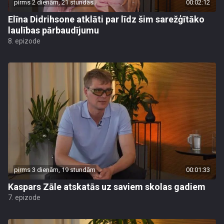
pirms 2 dienām, 21 stundas
00:02:12
Elīna Didrihsone atklāti par līdz šim sarežģītāko
laulības pārbaudījumu
8. epizode
pirms 3 dienām, 19 stundām
00:01:33
Kaspars Zāle atskatās uz saviem skolas gadiem
7. epizode