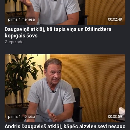
pirms 1 mēneša
00:02:49
Daugaviņš atklāj, kā tapis viņa un Džilindžera
kopīgais šovs
2. epizode
pirms 1 mēneša
00:03:59
Andris Daugaviņš atklāj, kāpēc aizvien sevi nesauc