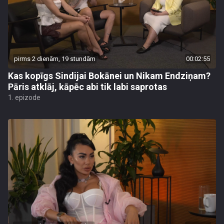
pirms 2 dienām, 19 stundām
00:02:55
Kas kopīgs Sindijai Bokānei un Nikam Endziņam?
Pāris atklāj, kāpēc abi tik labi saprotas
1. epizode