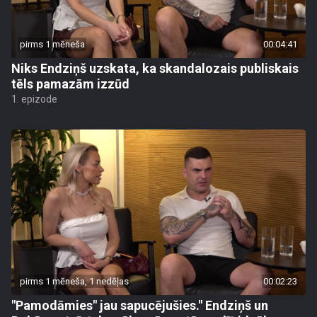
pirms 1 mēneša
00:04:41
Niks Endziņš uzskata, ka skandalozais publiskais
tēls pamazām izzūd
1. epizode
pirms 1 mēneša, 1 nedēļas
00:02:23
"Pamodāmies" jau sapucējušies." Endziņš un