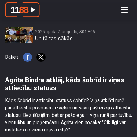
Agrita Bindre atklāj, kāds šobrīd ir
viņas attiecību statuss
2025. gada 7. augusts, S01 E05
Un tā tas sākās
Dalies
Agrita Bindre atklāj, kāds šobrīd ir viņas
attiecību statuss
Kāds šobrīd ir attiecību statuss šobrīd? Viņa atklāti runā
par attiecību posmiem, izvēlēm un savu pašreizējo attiecību
statusu. Bez ilūzijām, bet ar pašcieņu – viņa runā par tuvību,
vientulību un pieņemšanu. Agrita vien nosaka: "Cik ilgi var
mētāties no viena grāvja citā?"