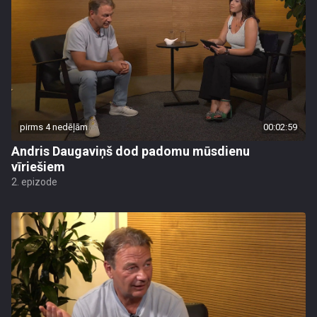
pirms 4 nedēļām
00:02:59
Andris Daugaviņš dod padomu mūsdienu
vīriešiem
2. epizode