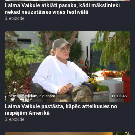
Laima Vaikule atklāti pasaka, kādi mākslinieki
nekad neuzstāsies viņas festivālā
3. epizode
pirms 2 nedēļām, 5 dienām
00:03:46
Laima Vaikule pastāsta, kāpēc atteikusies no
iespējām Amerikā
3. epizode