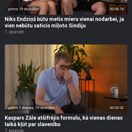
pirms 19 stundām
00:06:16
Niks Endziņš būtu metis mieru vienai nodarbei, ja
vien nebūtu saticis mīļoto Sindiju
1. epizode
pirms 1 dienas, 19 stundām
00:03:02
Kaspars Zāle atšifrējis formulu, kā vienas dienas
laikā kļūt par slavenību
7. epizode