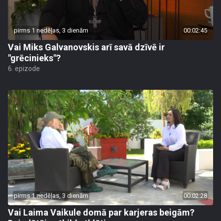
pirms 1 nedēļas, 3 dienām
00:02:45
Vai Miks Galvanovskis arī savā dzīvē ir
"grēcinieks"?
6. epizode
pirms 1 nedēļas, 3 dienām
00:02:28
Vai Laima Vaikule domā par karjeras beigām?