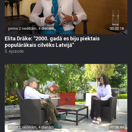
pirms 2 nedēļām, 4 dienām
00:03:18
Elita Drāke: "2000. gadā es biju piektais
populārākais cilvēks Latvijā"
5. epizode
pirms 2 nedēļām, 4 dienām
00:06:44