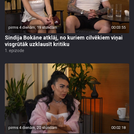
pirms 4 dienām, 19 stundām
00:03:55
Sindija Bokāne atklāj, no kuriem cilvēkiem viņai
visgrūtāk uzklausīt kritiku
1. epizode
pirms 4 dienām, 20 stundām
00:02:18