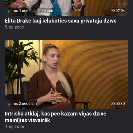
pirms 1 nedēļas, 6 dienām
00:07:04
Elita Drāke ļauj ielūkoties savā privātajā dzīvē
5. epizode
pirms 2 nedēļām
00:05:30
Intrisha atklāj, kas pēc kāzām viņas dzīvē
mainījies visvairāk
4. epizode