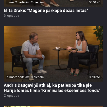
pirms 2 nedēļām, 2 dienām
00:01:40
Elita Drāke: "Magone pārkāpa dažas lietas"
5. epizode
pirms 2 nedēļām, 3 dienām
00:02:51
Andris Daugaviņš atklāj, kā patiesībā tika pie
Harija lomas filmā "Kriminālās ekselences fonds"
2. epizode