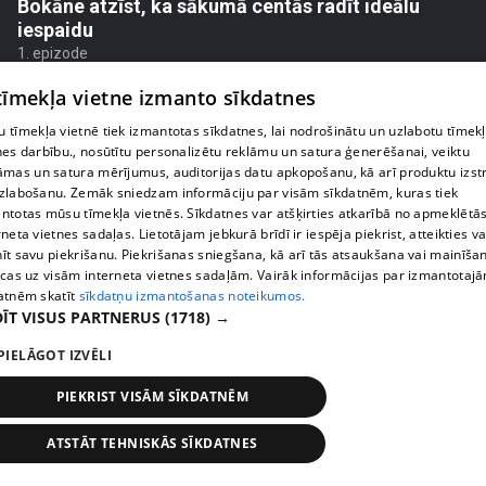
Bokāne atzīst, ka sākumā centās radīt ideālu
iespaidu
1. epizode
 tīmekļa vietne izmanto sīkdatnes
 tīmekļa vietnē tiek izmantotas sīkdatnes, lai nodrošinātu un uzlabotu tīmek
nes darbību., nosūtītu personalizētu reklāmu un satura ģenerēšanai, veiktu
āmas un satura mērījumus, auditorijas datu apkopošanu, kā arī produktu izst
zlabošanu. Zemāk sniedzam informāciju par visām sīkdatnēm, kuras tiek
ntotas mūsu tīmekļa vietnēs. Sīkdatnes var atšķirties atkarībā no apmeklētā
rneta vietnes sadaļas. Lietotājam jebkurā brīdī ir iespēja piekrist, atteikties va
īt savu piekrišanu. Piekrišanas sniegšana, kā arī tās atsaukšana vai mainīša
ecas uz visām interneta vietnes sadaļām. Vairāk informācijas par izmantotaj
atnēm skatīt
sīkdatņu izmantošanas noteikumos.
ĪT VISUS PARTNERUS
(1718) →
pirms 1 mēneša, 1 nedēļas
00:05:14
PIELĀGOT IZVĒLI
Niks Endziņš sola – viņa un Sindijas kāzas būs vēl
iespaidīgākas par skaļo bildinājumu
PIEKRIST VISĀM SĪKDATNĒM
1. epizode
ATSTĀT TEHNISKĀS SĪKDATNES