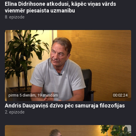
Elīna Didrihsone atkodusi, kāpēc viņas vārds
vienmēr piesaista uzmanību
8. epizode
pirms 5 dienām, 19 stundām
00:02:24
Andris Daugaviņš dzīvo pēc samuraja filozofijas
2. epizode