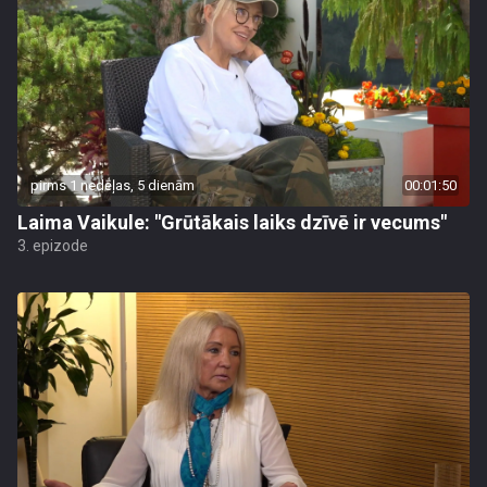
pirms 1 nedēļas, 5 dienām
00:01:50
Laima Vaikule: "Grūtākais laiks dzīvē ir vecums"
3. epizode