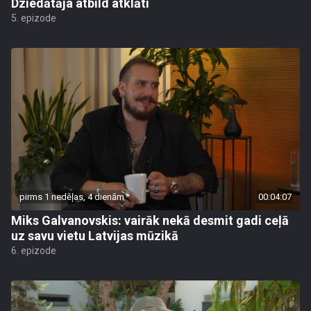
Dziedātāja atbild atklāti
5. epizode
pirms 1 nedēļas, 4 dienām
00:04:07
Miks Galvanovskis: vairāk nekā desmit gadi ceļā
uz savu vietu Latvijas mūzikā
6. epizode