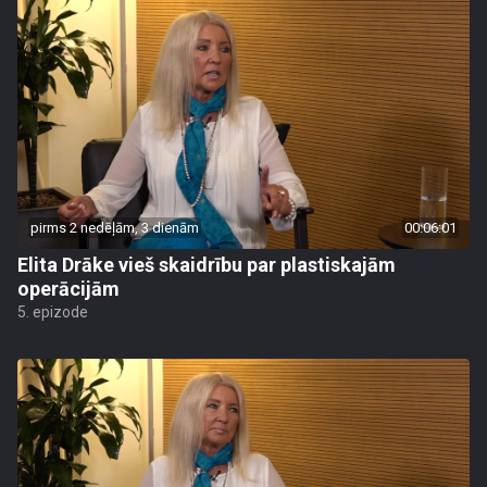
pirms 2 nedēļām, 3 dienām
00:06:01
Elita Drāke vieš skaidrību par plastiskajām
operācijām
5. epizode