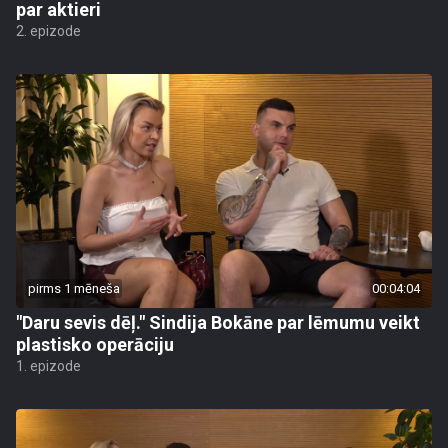
par aktieri
2. epizode
pirms 1 mēneša
00:04:04
"Daru sevis dēļ." Sindija Bokāne par lēmumu veikt
plastisko operāciju
1. epizode