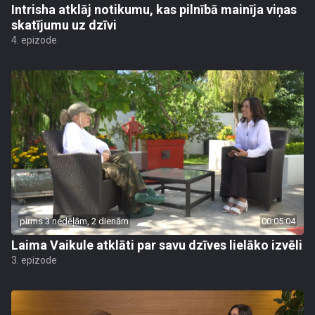
Intrisha atklāj notikumu, kas pilnībā mainīja viņas
skatījumu uz dzīvi
4. epizode
pirms 3 nedēļām, 2 dienām
00:05:04
Laima Vaikule atklāti par savu dzīves lielāko izvēli
3. epizode