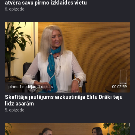
atvēra savu pirmo izklaides vietu
6. epizode
pirms 1 nedēļas, 1 dienas
00:02:59
Skatītāja jautājums aizkustināja Elitu Drāki teju
līdz asarām
5. epizode