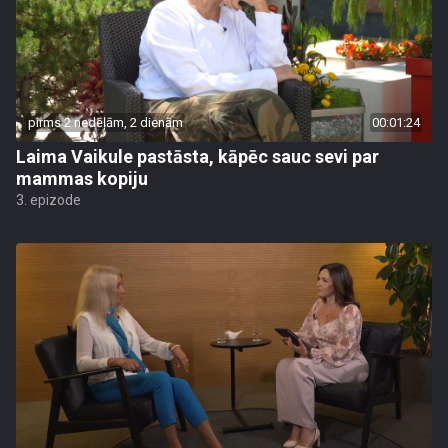
pirms 2 nedēļām, 2 dienām
00:01:24
Laima Vaikule pastāsta, kāpēc sauc sevi par
mammas kopiju
3. epizode