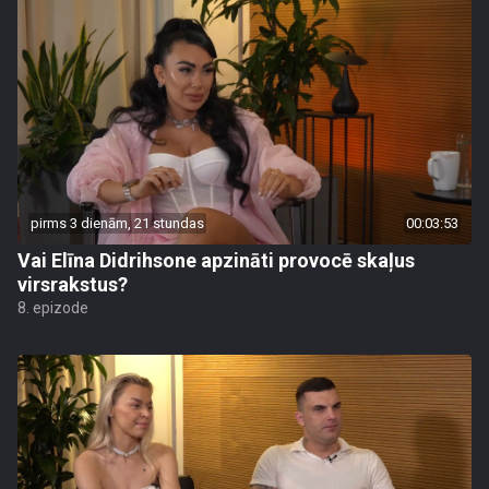
pirms 3 dienām, 21 stundas
00:03:53
Vai Elīna Didrihsone apzināti provocē skaļus
virsrakstus?
8. epizode