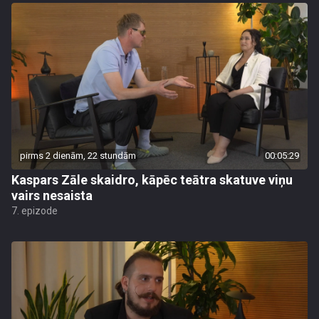
pirms 2 dienām, 22 stundām
00:05:29
Kaspars Zāle skaidro, kāpēc teātra skatuve viņu
vairs nesaista
7. epizode