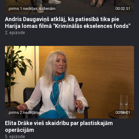
pirms 1 nedēļas, 6 dienām
00:02:51
Andris Daugaviņš atklāj, kā patiesībā tika pie
Harija lomas filmā "Kriminālās ekselences fonds"
2. epizode
pirms 2 nedēļām
00:06:01
Elita Drāke vieš skaidrību par plastiskajām
operācijām
5. epizode