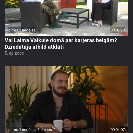
pirms 1 nedēļas
00:02:28
Vai Laima Vaikule domā par karjeras beigām?
Dziedātāja atbild atklāti
5. epizode
pirms 1 nedēļas, 1 dienas
00:04:07