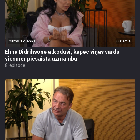
pirms 1 dienas
00:02:18
Elīna Didrihsone atkodusi, kāpēc viņas vārds
vienmēr piesaista uzmanību
8. epizode