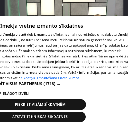
 tīmekļa vietne izmanto sīkdatnes
 tīmekļa vietnē tiek izmantotas sīkdatnes, lai nodrošinātu un uzlabotu tīmek
nes darbību., nosūtītu personalizētu reklāmu un satura ģenerēšanai, veiktu
āmas un satura mērījumus, auditorijas datu apkopošanu, kā arī produktu izst
zlabošanu. Zemāk sniedzam informāciju par visām sīkdatnēm, kuras tiek
ntotas mūsu tīmekļa vietnēs. Sīkdatnes var atšķirties atkarībā no apmeklētā
pirms 10 mēnešiem, 4 nedēļām
00:04:58
rneta vietnes sadaļas. Lietotājam jebkurā brīdī ir iespēja piekrist, atteikties va
īt savu piekrišanu. Piekrišanas sniegšana, kā arī tās atsaukšana vai mainīša
Uģis Kuģis apņēmies nopietni pievērsties
ecas uz visām interneta vietnes sadaļām. Vairāk informācijas par izmantotaj
veselības problēmu sakārtošanai
atnēm skatīt
sīkdatņu izmantošanas noteikumos.
10. epizode
ĪT VISUS PARTNERUS
(1718) →
PIELĀGOT IZVĒLI
PIEKRIST VISĀM SĪKDATNĒM
ATSTĀT TEHNISKĀS SĪKDATNES