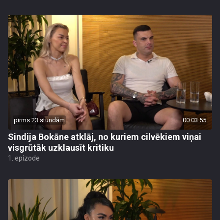
pirms 23 stundām
00:03:55
Sindija Bokāne atklāj, no kuriem cilvēkiem viņai
visgrūtāk uzklausīt kritiku
1. epizode