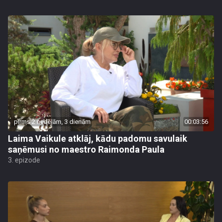
pirms 2 nedēļām, 3 dienām
00:03:56
Laima Vaikule atklāj, kādu padomu savulaik
saņēmusi no maestro Raimonda Paula
3. epizode