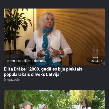
pirms 2 nedēļām, 1 dienas
00:03:18
Elita Drāke: "2000. gadā es biju piektais
populārākais cilvēks Latvijā"
5. epizode