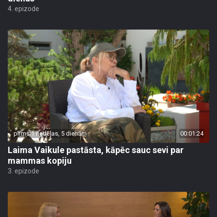
4. epizode
pirms 1 nedēļas, 5 dienām
00:01:24
Laima Vaikule pastāsta, kāpēc sauc sevi par
mammas kopiju
3. epizode