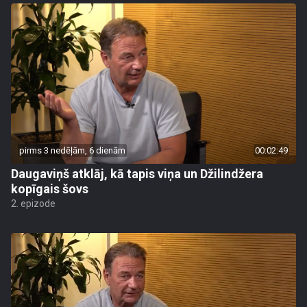
pirms 3 nedēļām, 6 dienām
00:02:49
Daugaviņš atklāj, kā tapis viņa un Džilindžera
kopīgais šovs
2. epizode