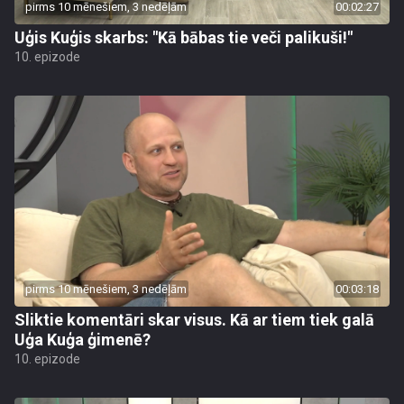
pirms 10 mēnešiem, 3 nedēļām
00:02:27
Uģis Kuģis skarbs: "Kā bābas tie veči palikuši!"
10. epizode
pirms 10 mēnešiem, 3 nedēļām
00:03:18
Sliktie komentāri skar visus. Kā ar tiem tiek galā
Uģa Kuģa ģimenē?
10. epizode