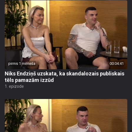
pirms 1 mēneša
00:04:41
Niks Endziņš uzskata, ka skandalozais publiskais
tēls pamazām izzūd
1. epizode