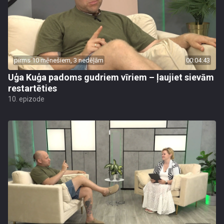
pirms 10 mēnešiem, 3 nedēļām
00:04:43
Uģa Kuģa padoms gudriem vīriem – ļaujiet sievām
restartēties
10. epizode