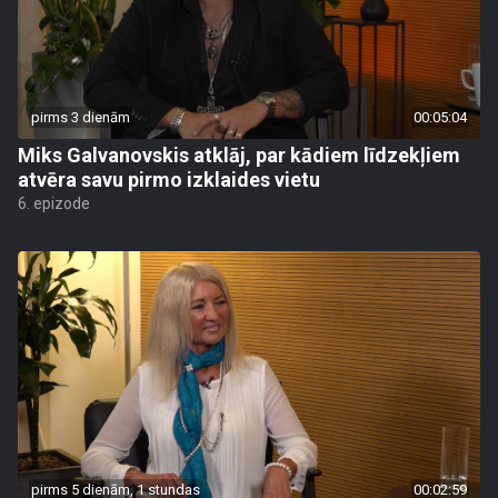
pirms 3 dienām
00:05:04
Miks Galvanovskis atklāj, par kādiem līdzekļiem
atvēra savu pirmo izklaides vietu
6. epizode
pirms 5 dienām, 1 stundas
00:02:59