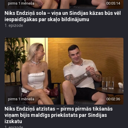
pirms 1 mēneša
00:05:14
Niks Endziņš sola – viņa un Sindijas kāzas būs vēl
iespaidīgākas par skaļo bildinājumu
1. epizode
pirms 1 mēneša
00:02:36
Niks Endziņš atzīstas – pirms pirmās tikšanās
viņam bijis maldīgs priekšstats par Sindijas
izskatu
1. epizode