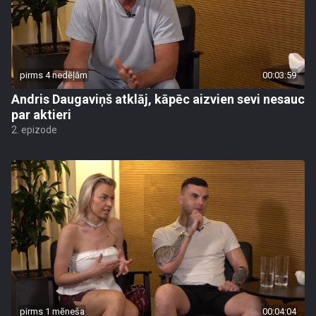
pirms 4 nedēļām
00:03:59
Andris Daugaviņš atklāj, kāpēc aizvien sevi nesauc
par aktieri
2. epizode
pirms 1 mēneša
00:04:04