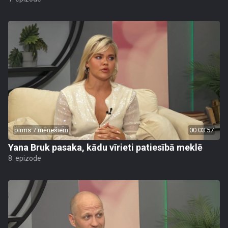
pirms 7 mēnešiem
00:03:57
Yana Bruk pasaka, kādu vīrieti patiesībā meklē
8. epizode