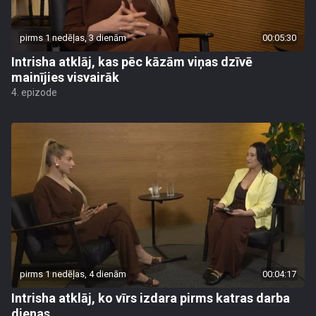
pirms 1 nedēļas, 3 dienām
00:05:30
Intrisha atklāj, kas pēc kāzām viņas dzīvē
mainījies visvairāk
4. epizode
pirms 1 nedēļas, 4 dienām
00:04:17
Intrisha atklāj, ko vīrs izdara pirms katras darba
dienas