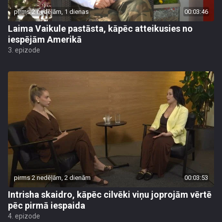
pirms 2 nedēļām, 1 dienas
00:03:46
Laima Vaikule pastāsta, kāpēc atteikusies no
iespējām Amerikā
3. epizode
pirms 2 nedēļām, 2 dienām
00:03:53
Intrisha skaidro, kāpēc cilvēki viņu joprojām vērtē
pēc pirmā iespaida
4. epizode