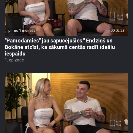
pirms 1 mēneša
00:02:23
"Pamodāmies" jau sapucējušies." Endziņš un
Bokāne atzīst, ka sākumā centās radīt ideālu
iespaidu
1. epizode