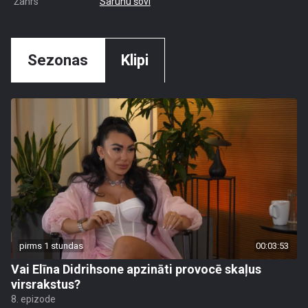
Žanrs
Sarunu šovi
Sezonas
Klipi
pirms 1 stundas
00:03:53
Vai Elīna Didrihsone apzināti provocē skaļus
virsrakstus?
8. epizode