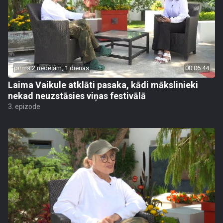
pirms 2 nedēļām, 1 dienas
00:06:44
Laima Vaikule atklāti pasaka, kādi mākslinieki
nekad neuzstāsies viņas festivālā
3. epizode