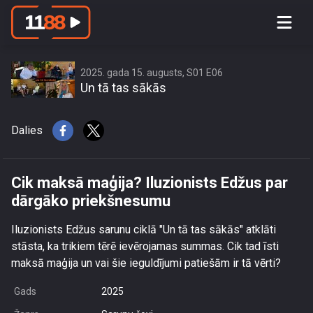
Cik maksā maģija? Iluzionists Edžus
par dārgāko priekšnesumu
2025. gada 15. augusts, S01 E06
Un tā tas sākās
Dalies
Cik maksā maģija? Iluzionists Edžus par
dārgāko priekšnesumu
Iluzionists Edžus sarunu ciklā "Un tā tas sākās" atklāti
stāsta, ka trikiem tērē ievērojamas summas. Cik tad īsti
maksā maģija un vai šie ieguldījumi patiešām ir tā vērti?
Gads
2025