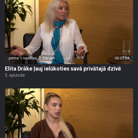
pirms 1 nedēļas, 3 dienām
00:07:04
Elita Drāke ļauj ielūkoties savā privātajā dzīvē
5. epizode