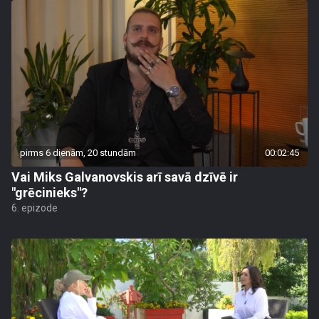
pirms 6 dienām, 20 stundām
00:02:45
Vai Miks Galvanovskis arī savā dzīvē ir
"grēcinieks"?
6. epizode