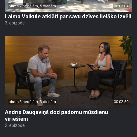
pirms 2 nedēļām, 5 dienām
00:05:04
Laima Vaikule atklāti par savu dzīves lielāko izvēli
3. epizode
pirms 3 nedēļām, 3 dienām
00:02:59
Andris Daugaviņš dod padomu mūsdienu
vīriešiem
2. epizode