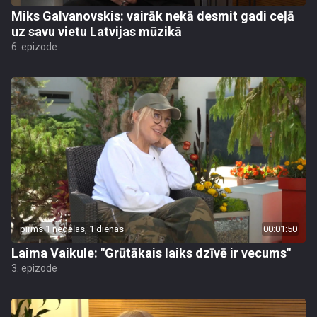
Miks Galvanovskis: vairāk nekā desmit gadi ceļā
uz savu vietu Latvijas mūzikā
6. epizode
pirms 1 nedēļas, 1 dienas
00:01:50
Laima Vaikule: "Grūtākais laiks dzīvē ir vecums"
3. epizode