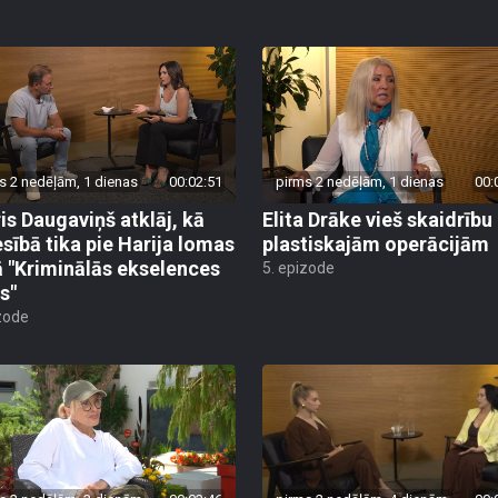
s 2 nedēļām, 1 dienas
00:02:51
pirms 2 nedēļām, 1 dienas
00:
is Daugaviņš atklāj, kā
Elita Drāke vieš skaidrību
esībā tika pie Harija lomas
plastiskajām operācijām
ā "Kriminālās ekselences
5. epizode
s"
zode