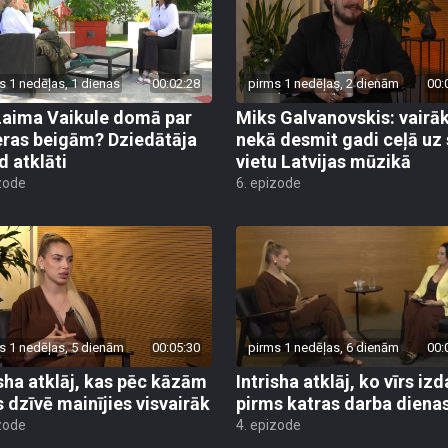
s 1 nedēļas, 1 dienas
00:02:28
pirms 1 nedēļas, 2 dienām
00:
Laima Vaikule domā par
Miks Galvanovskis: vairā
eras beigām? Dziedātāja
nekā desmit gadi ceļā uz
d atklāti
vietu Latvijas mūzikā
zode
6. epizode
s 1 nedēļas, 5 dienām
00:05:30
pirms 1 nedēļas, 6 dienām
00:
isha atklāj, kas pēc kāzām
Intrisha atklāj, ko vīrs iz
s dzīvē mainījies visvairāk
pirms katras darba diena
zode
4. epizode