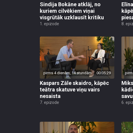
Sindija Bokāne atklāj, no
Elīn
kuriem cilvēkiem viņai
kāpē
visgrūtāk uzklausīt kritiku
pies
1. epizode
8. epi
pirms 4 dienām, 14 stundām
00:05:29
pirm
Kaspars Zāle skaidro, kāpēc
Miks
teātra skatuve viņu vairs
kādi
nesaista
savu
7. epizode
6. epi