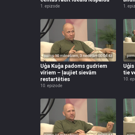
1. epizode
1. epi
pirms 10 mēnešiem, 3 nedēļām
00:04:43
pirm
Uģa Kuģa padoms gudriem
Uģis
vīriem – ļaujiet sievām
tie v
restartēties
10. e
10. epizode