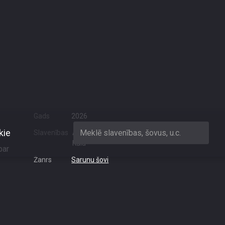
kie
Meklē slavenības, šovus, u.c.
šovs
Dalies
Gads
2026
Slavenības
Andris Daugaviņš, Gunta
Kūla
par
Žanrs
Sarunu šovi