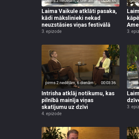
pirms 2 nedēļām, 2 dienām
00:06:44
pirm
Laima Vaikule atklāti pasaka,
Laim
kādi mākslinieki nekad
kāpē
neuzstāsies viņas festivālā
Ame
3. epizode
3. epi
pirms 2 nedēļām, 6 dienām
00:03:36
pirm
Intrisha atklāj notikumu, kas
Laim
pilnībā mainīja viņas
dzīve
skatījumu uz dzīvi
3. epi
4. epizode