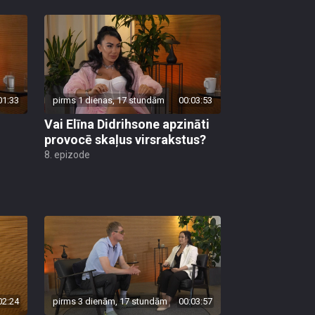
01:33
pirms 1 dienas, 17 stundām
00:03:53
Vai Elīna Didrihsone apzināti
provocē skaļus virsrakstus?
8. epizode
02:24
pirms 3 dienām, 17 stundām
00:03:57