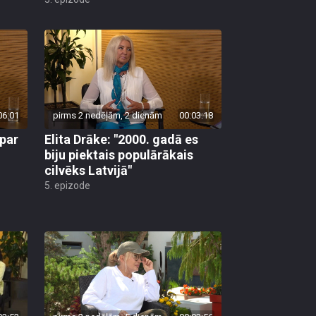
06:01
pirms 2 nedēļām, 2 dienām
00:03:18
 par
Elita Drāke: "2000. gadā es
biju piektais populārākais
cilvēks Latvijā"
5. epizode