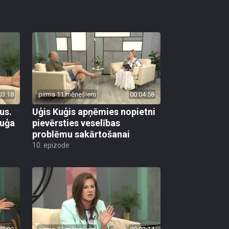
03:18
pirms 11 mēnešiem
00:04:58
us.
Uģis Kuģis apņēmies nopietni
Kuģa
pievērsties veselības
problēmu sakārtošanai
10. epizode