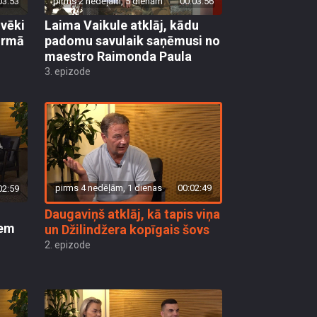
03:53
pirms 2 nedēļām, 5 dienām
00:03:56
lvēki
Laima Vaikule atklāj, kādu
pirmā
padomu savulaik saņēmusi no
maestro Raimonda Paula
3. epizode
pirms 4 nedēļām, 1 dienas
00:02:49
02:59
Daugaviņš atklāj, kā tapis viņa
iem
un Džilindžera kopīgais šovs
2. epizode