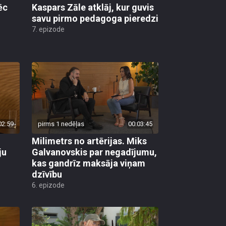
ēc
Kaspars Zāle atklāj, kur guvis
savu pirmo pedagoga pieredzi
7. epizode
02:59
pirms 1 nedēļas
00:03:45
Milimetrs no artērijas. Miks
ju
Galvanovskis par negadījumu,
kas gandrīz maksāja viņam
dzīvību
6. epizode