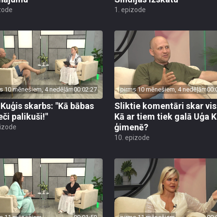
zode
1. epizode
s 10 mēnešiem, 4 nedēļām
00:02:27
pirms 10 mēnešiem, 4 nedēļām
00:
 Kuģis skarbs: "Kā bābas
Sliktie komentāri skar vis
eči palikuši!"
Kā ar tiem tiek galā Uģa 
ģimenē?
pizode
10. epizode