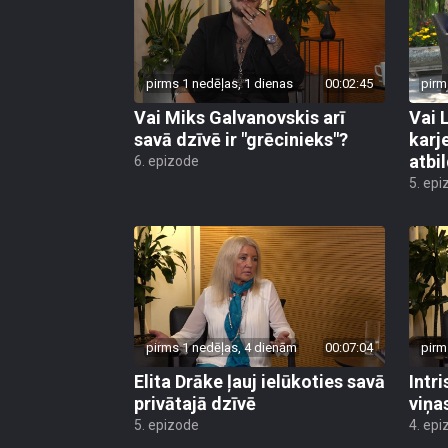
pirms 1 nedēļas, 1 dienas
00:02:45
pirm
Vai Miks Galvanovskis arī
Vai 
savā dzīvē ir "grēcinieks"?
karj
atbil
6. epizode
5. epi
pirms 1 nedēļas, 4 dienām
00:07:04
pirm
Elita Drāke ļauj ielūkoties savā
Intr
privātajā dzīvē
viņa
5. epizode
4. epi