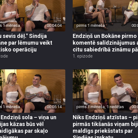
s 1 mēneša
00:04:04
pirms 1 mēneša
00:
 sevis dēļ." Sindija
Endziņš un Bokāne pirmo 
ne par lēmumu veikt
komentē salīdzinājumus 
tisko operāciju
citu sabiedrībā zināmu pā
zode
1. epizode
s 1 mēneša
00:05:14
pirms 1 mēneša, 1 nedēļas
00:
 Endziņš sola – viņa un
Niks Endziņš atzīstas – p
ijas kāzas būs vēl
pirmās tikšanās viņam bij
aidīgākas par skaļo
maldīgs priekšstats par
inājumu
Sindijas izskatu