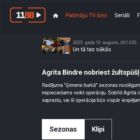
Pašmāju TV šovi
Seriāli
F
2025. gada 10. augusts, S01 E05
Un tā tas sākās
Agrita Bindre nobriest žultspūšļ
Raidījuma "Ģimene burkā" sezonas noslēgumā A
nepieciešams veikt operāciju. Šobrīd Agrita c
saprastu, vai šī operācija būs vispār iespēja
Sezonas
Klipi