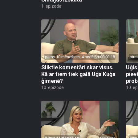
1. epizode
pirms 10 mēnešiem, 4 nedēļām
00:03:18
pirm
Sliktie komentāri skar visus.
Uģis
Kā ar tiem tiek galā Uģa Kuģa
piev
ģimenē?
prob
10. epizode
10. e