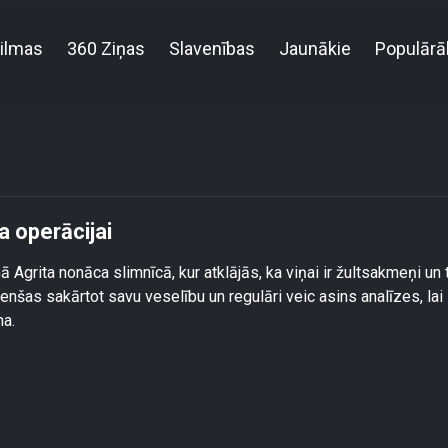
ilmas
360 Ziņas
Slavenības
Jaunākie
Populārā
Agrita Bindre nobriest žultspūšļa operācijai
a operācijai
grita nonāca slimnīcā, kur atklājās, ka viņai ir žultsakmeņi un
enšas sakārtot savu veselību un regulāri veic asins analīzes, lai
ma.