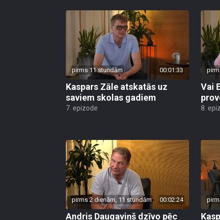
pirms 11 stundām
00:01:33
pirm
Kaspars Zāle atskatās uz
Vai 
saviem skolas gadiem
prov
7. epizode
8. epi
pirms 2 dienām, 11 stundām
00:02:24
pirm
Andris Daugaviņš dzīvo pēc
Kasp