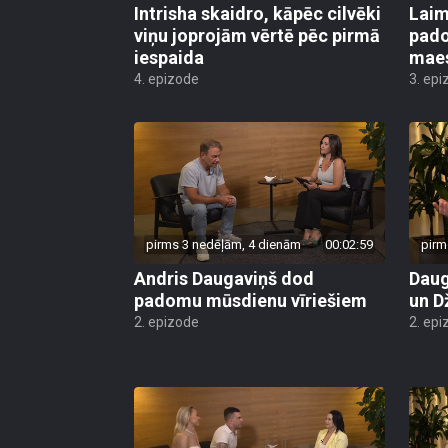
Intrisha skaidro, kāpēc cilvēki
Laim
viņu joprojām vērtē pēc pirmā
pado
iespaida
maes
4. epizode
3. epi
pirms 3 nedēļām, 4 dienām
00:02:59
pirm
Andris Daugaviņš dod
Daug
padomu mūsdienu vīriešiem
un D
2. epizode
2. epi