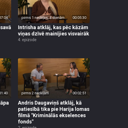
07:04
pirms 1 nedēļas, 4 dienām
00:05:30
 savā
Intrisha atklāj, kas pēc kāzām
viņas dzīvē mainījies visvairāk
4. epizode
01:40
pirms 2 nedēļām
00:02:51
kāpa
Andris Daugaviņš atklāj, kā
patiesībā tika pie Harija lomas
filmā "Kriminālās ekselences
fonds"
2. epizode