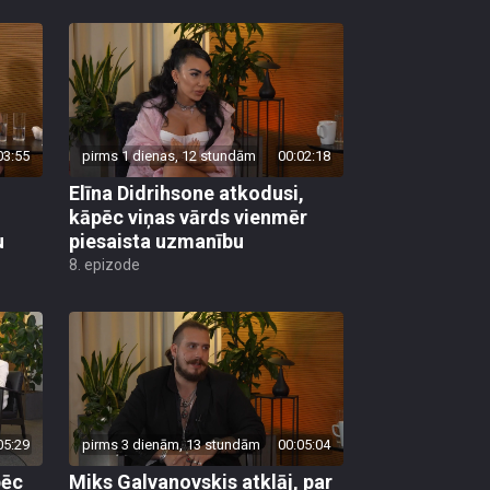
03:55
pirms 1 dienas, 12 stundām
00:02:18
Elīna Didrihsone atkodusi,
kāpēc viņas vārds vienmēr
u
piesaista uzmanību
8. epizode
05:29
pirms 3 dienām, 13 stundām
00:05:04
pēc
Miks Galvanovskis atklāj, par