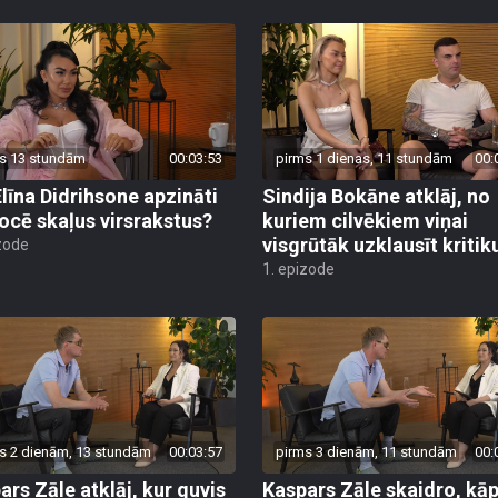
s 13 stundām
00:03:53
pirms 1 dienas, 11 stundām
00:
Elīna Didrihsone apzināti
Sindija Bokāne atklāj, no
ocē skaļus virsrakstus?
kuriem cilvēkiem viņai
visgrūtāk uzklausīt kritik
zode
1. epizode
s 2 dienām, 13 stundām
00:03:57
pirms 3 dienām, 11 stundām
00:
ars Zāle atklāj, kur guvis
Kaspars Zāle skaidro, kā