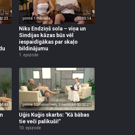
02:23
pirms 1 mēneša
00:05:14
Niks Endziņš sola – viņa un
Sindijas kāzas būs vēl
iespaidīgākas par skaļo
idu
bildinājumu
1. epizode
04:43
pirms 10 mēnešiem, 3 nedēļām
00:02:27
em
Uģis Kuģis skarbs: "Kā bābas
tie veči palikuši!"
10. epizode