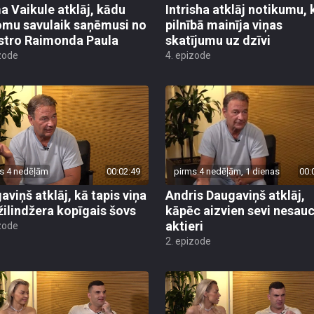
a Vaikule atklāj, kādu
Intrisha atklāj notikumu, 
mu savulaik saņēmusi no
pilnībā mainīja viņas
tro Raimonda Paula
skatījumu uz dzīvi
zode
4. epizode
s 4 nedēļām
00:02:49
pirms 4 nedēļām, 1 dienas
00:
aviņš atklāj, kā tapis viņa
Andris Daugaviņš atklāj,
žilindžera kopīgais šovs
kāpēc aizvien sevi nesauc
aktieri
zode
2. epizode