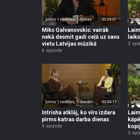
pirms 1 nedēļas, 1 dienas
00:04:07
pirm
Miks Galvanovskis: vairāk
Laim
nekā desmit gadi ceļā uz savu
laik
vietu Latvijas mūzikā
3. epi
6. epizode
pirms 1 nedēļas, 5 dienām
00:04:17
pirm
Intrisha atklāj, ko vīrs izdara
Laim
pirms katras darba dienas
kāpē
kopi
4. epizode
3. epi