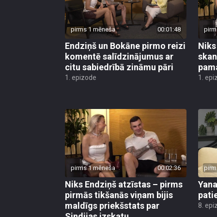
pirms 1 mēneša
00:01:48
pirm
Endziņš un Bokāne pirmo reizi
Niks
komentē salīdzinājumus ar
skan
citu sabiedrībā zināmu pāri
pam
1. epizode
1. epi
pirms 1 mēneša
00:02:36
pirm
Niks Endziņš atzīstas – pirms
Yana
pirmās tikšanās viņam bijis
pati
maldīgs priekšstats par
8. epi
Sindijas izskatu