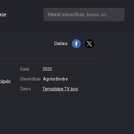
kie
Meklē slavenības, šovus, u.c.
Dalies
Gads
2025
Slavenības
Agrita Bindre
 tāpēc
Žanrs
Tematiskie TV šovi