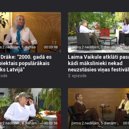
s 2 nedēļām, 1 dienas
00:03:18
pirms 2 nedēļām, 1 dienas
00:
a Drāke: "2000. gadā es
Laima Vaikule atklāti pas
 piektais populārākais
kādi mākslinieki nekad
ks Latvijā"
neuzstāsies viņas festivā
zode
3. epizode
s 2 nedēļām, 4 dienām
00:03:56
pirms 2 nedēļām, 5 dienām
00: