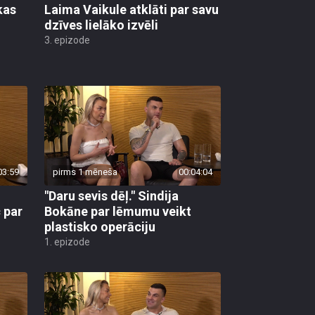
kas
Laima Vaikule atklāti par savu
dzīves lielāko izvēli
3. epizode
03:59
pirms 1 mēneša
00:04:04
"Daru sevis dēļ." Sindija
 par
Bokāne par lēmumu veikt
plastisko operāciju
1. epizode