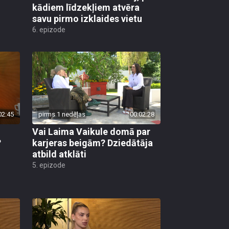
kādiem līdzekļiem atvēra
savu pirmo izklaides vietu
6. epizode
02:45
pirms 1 nedēļas
00:02:28
Vai Laima Vaikule domā par
?
karjeras beigām? Dziedātāja
atbild atklāti
5. epizode