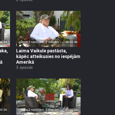
06:44
pirms 2 nedēļām, 2 dienām
00:03:46
aka,
Laima Vaikule pastāsta,
kāpēc atteikusies no iespējām
lā
Amerikā
3. epizode
03:36
pirms 2 nedēļām, 6 dienām
00:05:04