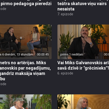
 pirmo pedagoga pieredzi
teātra skatuve viņu vairs
nesaista
zode
7. epizode
s 6 dienām, 13 stundām
00:03:45
pirms 1 nedēļas
00:
metrs no artērijas. Miks
Vai Miks Galvanovskis arī
anovskis par negadījumu,
savā dzīvē ir "grēcinieks"
gandrīz maksāja viņam
6. epizode
ību
zode