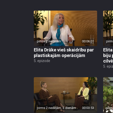
pirms 2 nedēļām
00:06:01
pirm
Elita Drāke vieš skaidrību par
Elit
plastiskajām operācijām
biju
cilvē
5. epizode
5. epi
pirms 2 nedēļām, 3 dienām
00:03:53
pirm