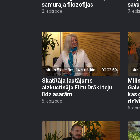
samuraja filozofijas
savu
2. epizode
7. epi
pirms 5 dienām, 14 stundām
00:02:59
pirm
Skatītāja jautājums
Mili
aizkustināja Elitu Drāki teju
Galv
līdz asarām
kas 
dzīv
5. epizode
6. epi