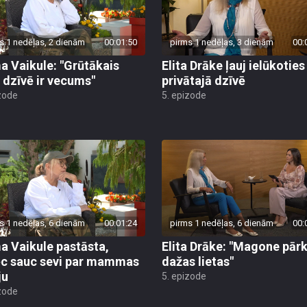
s 1 nedēļas, 2 dienām
00:01:50
pirms 1 nedēļas, 3 dienām
00:
a Vaikule: "Grūtākais
Elita Drāke ļauj ielūkoties
s dzīvē ir vecums"
privātajā dzīvē
zode
5. epizode
s 1 nedēļas, 6 dienām
00:01:24
pirms 1 nedēļas, 6 dienām
00:
a Vaikule pastāsta,
Elita Drāke: "Magone pār
c sauc sevi par mammas
dažas lietas"
ju
5. epizode
zode