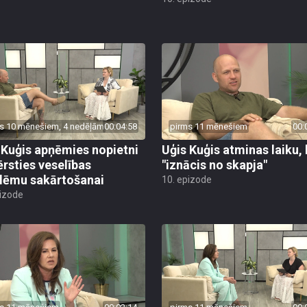
s 10 mēnešiem, 4 nedēļām
00:04:58
pirms 11 mēnešiem
00:
 Kuģis apņēmies nopietni
Uģis Kuģis atminas laiku,
ērsties veselības
"iznācis no skapja"
lēmu sakārtošanai
10. epizode
pizode