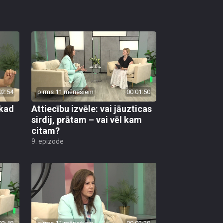
02:54
pirms 11 mēnešiem
00:01:50
 kad
Attiecību izvēle: vai jāuzticas
sirdij, prātam – vai vēl kam
citam?
9. epizode