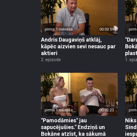
pirms 1 mēneša
00:03:59
pirm
Andris Daugaviņš atklāj,
"Daru
kāpēc aizvien sevi nesauc par
Bokā
aktieri
plas
2. epizode
1. epi
pirms 1 mēneša
00:02:23
pirm
"Pamodāmies" jau
Niks
sapucējušies." Endziņš un
Sind
Bokāne atzīst, ka sākumā
iesp
centās radīt ideālu iespaidu
bild
1. epizode
1. epi