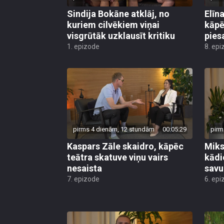
kuriem cilvēkiem viņai
kāpē
visgrūtāk uzklausīt kritiku
pies
1. epizode
8. epi
pirms 4 dienām, 12 stundām
00:05:29
pirm
Kaspars Zāle skaidro, kāpēc
Miks
teātra skatuve viņu vairs
kādi
nesaista
savu
7. epizode
6. epi