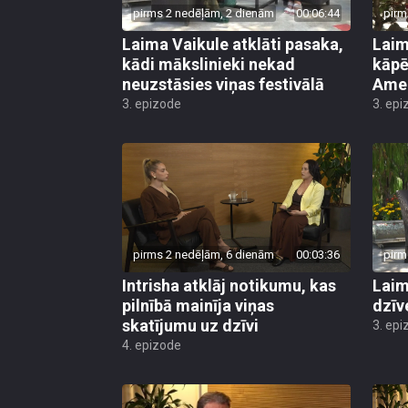
Laima Vaikule atklāti pasaka,
Laim
kādi mākslinieki nekad
kāpē
neuzstāsies viņas festivālā
Ame
3. epizode
3. epi
pirms 2 nedēļām, 6 dienām
00:03:36
pirm
Intrisha atklāj notikumu, kas
Laim
pilnībā mainīja viņas
dzīve
skatījumu uz dzīvi
3. epi
4. epizode