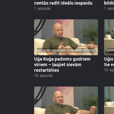
pirms 10 mēnešiem, 3 nedēļām
00:04:43
pirm
Uģa Kuģa padoms gudriem
Uģis
vīriem – ļaujiet sievām
tie v
restartēties
10. e
10. epizode
pirms 11 mēnešiem
00:02:54
pirm