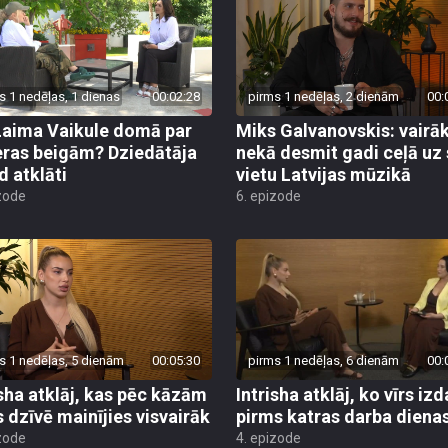
s 1 nedēļas, 1 dienas
00:02:28
pirms 1 nedēļas, 2 dienām
00:
Laima Vaikule domā par
Miks Galvanovskis: vairā
eras beigām? Dziedātāja
nekā desmit gadi ceļā uz
d atklāti
vietu Latvijas mūzikā
zode
6. epizode
s 1 nedēļas, 5 dienām
00:05:30
pirms 1 nedēļas, 6 dienām
00:
isha atklāj, kas pēc kāzām
Intrisha atklāj, ko vīrs iz
s dzīvē mainījies visvairāk
pirms katras darba diena
zode
4. epizode