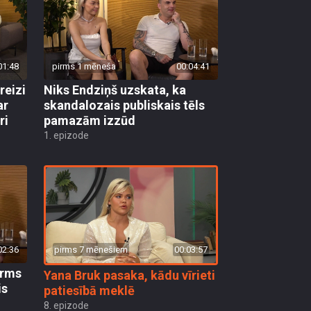
01:48
pirms 1 mēneša
00:04:41
reizi
Niks Endziņš uzskata, ka
ar
skandalozais publiskais tēls
ri
pamazām izzūd
1. epizode
pirms 7 mēnešiem
00:03:57
02:36
irms
Yana Bruk pasaka, kādu vīrieti
is
patiesībā meklē
8. epizode