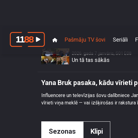
Pašmāju TV šovi
Seriāli
F
2026. gada 7. janvāris, S01 E08
Un tā tas sākās
Yana Bruk pasaka, kādu vīrieti 
Influencere un televīzijas šovu dalībniece Ja
vīrieti viņa meklē — vai izšķirošas ir rakstura
Sezonas
Klipi