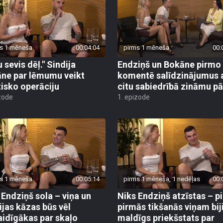
s 1 mēneša
00:04:04
pirms 1 mēneša
00:
 sevis dēļ." Sindija
Endziņš un Bokāne pirmo 
ne par lēmumu veikt
komentē salīdzinājumus 
tisko operāciju
citu sabiedrībā zināmu pā
zode
1. epizode
s 1 mēneša
00:05:14
pirms 1 mēneša, 1 nedēļas
00:
 Endziņš sola – viņa un
Niks Endziņš atzīstas – p
ijas kāzas būs vēl
pirmās tikšanās viņam bij
aidīgākas par skaļo
maldīgs priekšstats par
inājumu
Sindijas izskatu
zode
1. epizode