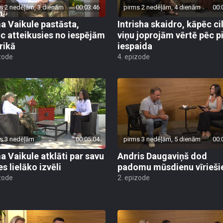
a Vaikule pastāsta,
Intrisha skaidro, kāpēc ci
c atteikusies no iespējām
viņu joprojām vērtē pēc 
rikā
iespaida
zode
4. epizode
s 3 nedēļām
00:05:04
pirms 3 nedēļām, 5 dienām
00:
a Vaikule atklāti par savu
Andris Daugaviņš dod
s lielāko izvēli
padomu mūsdienu vīrieš
zode
2. epizode