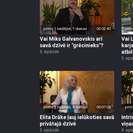
pirms 1 nedēļas, 1 dienas
00:02:45
pirm
Vai Miks Galvanovskis arī
Vai 
savā dzīvē ir "grēcinieks"?
karj
atbil
6. epizode
5. epi
pirms 1 nedēļas, 4 dienām
00:07:04
pirm
Elita Drāke ļauj ielūkoties savā
Intr
privātajā dzīvē
viņa
5. epizode
4. epi