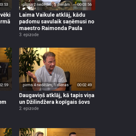
lvēki
Laima Vaikule atklāj, kādu
pirmā
padomu savulaik saņēmusi no
maestro Raimonda Paula
3. epizode
02:59
pirms 4 nedēļām, 1 dienas
00:02:49
Daugaviņš atklāj, kā tapis viņa
iem
un Džilindžera kopīgais šovs
2. epizode