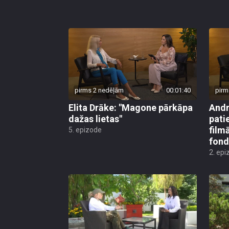
pirms 2 nedēļām
00:01:40
pirm
Elita Drāke: "Magone pārkāpa
Andr
dažas lietas"
pati
film
5. epizode
fond
2. epi
pirms 2 nedēļām, 2 dienām
00:06:44
pirm