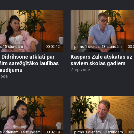
s 15 stundām
00:02:12
pirms 1 dienas, 13 stundām
00:
a Didrihsone atklāti par
Kaspars Zāle atskatās uz
 šim sarežģītāko laulības
saviem skolas gadiem
audījumu
7. epizode
zode
s 2 dienām, 14 stundām
00:02:18
pirms 3 dienām, 13 stundām
00:
a Didrihsone atkodusi,
Andris Daugaviņš dzīvo p