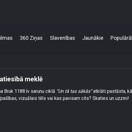
ilmas
360 Ziņas
Slavenības
Jaunākie
Populārā
Yana Bruk pasaka, kādu vīrieti patiesībā meklē
patiesībā meklē
na Bruk 1188.lv sarunu ciklā
“Un tā tas sākās”
atklāti pastāsta, k
 īpašības, vizuālais tēls vai kas pavisam cits? Skaties un uzzini!