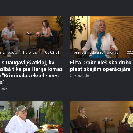
s 2 nedēļām, 1 dienas
00:02:51
pirms 2 nedēļām, 1 dienas
00:
is Daugaviņš atklāj, kā
Elita Drāke vieš skaidrību
esībā tika pie Harija lomas
plastiskajām operācijām
ā "Kriminālās ekselences
5. epizode
s"
zode
s 2 nedēļām, 3 dienām
00:03:46
pirms 2 nedēļām, 4 dienām
00: