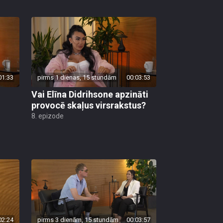
01:33
pirms 1 dienas, 15 stundām
00:03:53
Vai Elīna Didrihsone apzināti
provocē skaļus virsrakstus?
8. epizode
02:24
pirms 3 dienām, 15 stundām
00:03:57
ēc
Kaspars Zāle atklāj, kur guvis