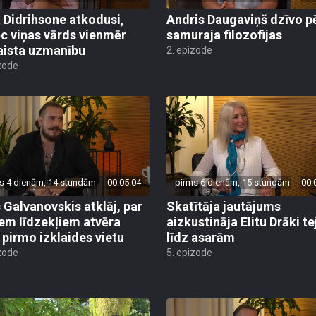
c viņas vārds vienmēr
samuraja filozofijas
aista uzmanību
2. epizode
zode
s 4 dienām, 14 stundām
00:05:04
pirms 6 dienām, 15 stundām
00:
 Galvanovskis atklāj, par
Skatītāja jautājums
em līdzekļiem atvēra
aizkustināja Elitu Drāki te
 pirmo izklaides vietu
līdz asarām
zode
5. epizode