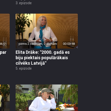
06:01
pirms 2 nedēļām, 2 dienām
00:03:18
 par
Elita Drāke: "2000. gadā es
biju piektais populārākais
cilvēks Latvijā"
5. epizode
03:53
pirms 2 nedēļām, 5 dienām
00:03:56