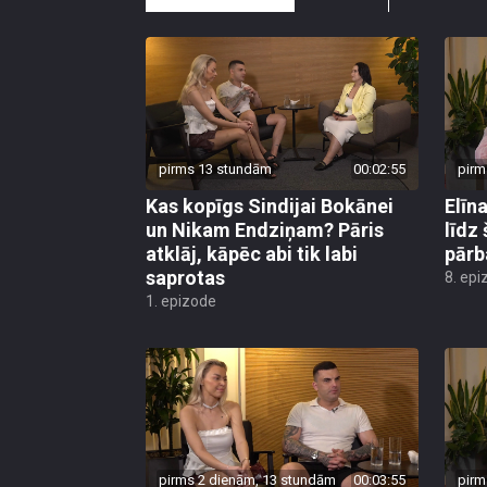
pirms 13 stundām
00:02:55
pirm
Kas kopīgs Sindijai Bokānei
Elīn
un Nikam Endziņam? Pāris
līdz
atklāj, kāpēc abi tik labi
pārb
saprotas
8. epi
1. epizode
pirms 2 dienām, 13 stundām
00:03:55
pirm
Sindija Bokāne atklāj, no
Elīn