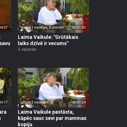
04:07
pirms 1 nedēļas, 3 dienām
00:01:50
k
Laima Vaikule: "Grūtākais
 savu
laiks dzīvē ir vecums"
3. epizode
04:17
pirms 2 nedēļām
00:01:24
dara
Laima Vaikule pastāsta,
s
kāpēc sauc sevi par mammas
kopiju
3. epizode