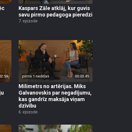
savu pirmo pedagoga pieredzi
7. epizode
02:59
pirms 1 nedēļas
00:03:45
Milimetrs no artērijas. Miks
ju
Galvanovskis par negadījumu,
kas gandrīz maksāja viņam
dzīvību
6. epizode