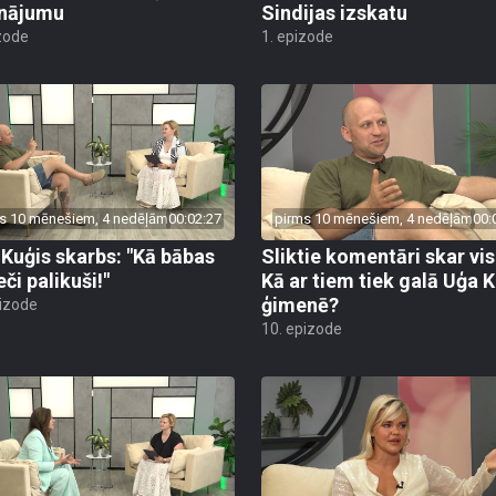
s 10 mēnešiem, 4 nedēļām
00:02:27
pirms 10 mēnešiem, 4 nedēļām
00:
 Kuģis skarbs: "Kā bābas
Sliktie komentāri skar vis
eči palikuši!"
Kā ar tiem tiek galā Uģa 
ģimenē?
pizode
10. epizode
s 11 mēnešiem
00:01:50
pirms 11 mēnešiem
00: