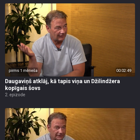
pirms 1 mēneša
00:02:49
Daugaviņš atklāj, kā tapis viņa un Džilindžera
kopīgais šovs
2. epizode