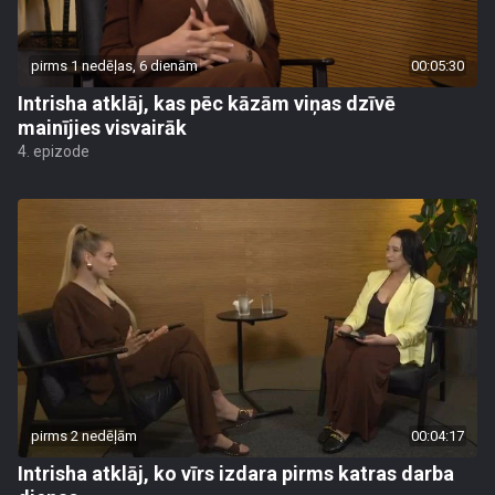
pirms 1 nedēļas, 6 dienām
00:05:30
Intrisha atklāj, kas pēc kāzām viņas dzīvē
mainījies visvairāk
4. epizode
pirms 2 nedēļām
00:04:17
Intrisha atklāj, ko vīrs izdara pirms katras darba