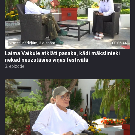
pirms 2 nedēļām, 3 dienām
00:06:44
Laima Vaikule atklāti pasaka, kādi mākslinieki
nekad neuzstāsies viņas festivālā
3. epizode