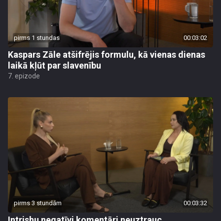
pirms 1 stundas
00:03:02
Kaspars Zāle atšifrējis formulu, kā vienas dienas
laikā kļūt par slavenību
7. epizode
pirms 3 stundām
00:03:32
Intrishu negatīvi komentāri neuztrauc