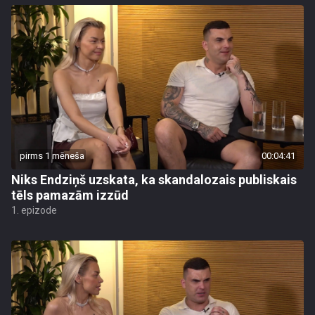
pirms 1 mēneša
00:04:41
Niks Endziņš uzskata, ka skandalozais publiskais
tēls pamazām izzūd
1. epizode