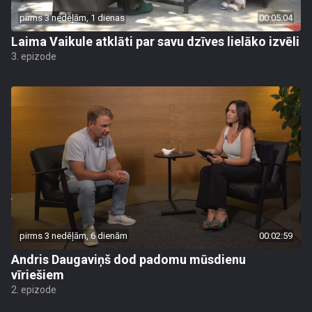
pirms 3 nedēļām, 1 dienas
00:05:04
Laima Vaikule atklāti par savu dzīves lielāko izvēli
3. epizode
pirms 3 nedēļām, 6 dienām
00:02:59
Andris Daugaviņš dod padomu mūsdienu
vīriešiem
2. epizode