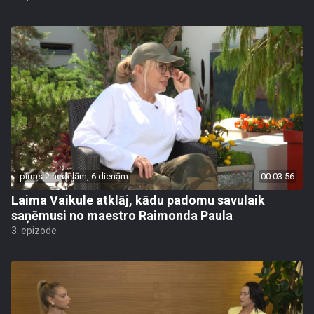
pirms 2 nedēļām, 6 dienām
00:03:56
Laima Vaikule atklāj, kādu padomu savulaik
saņēmusi no maestro Raimonda Paula
3. epizode