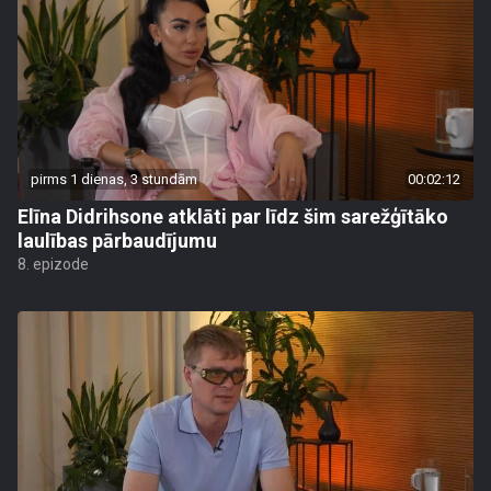
pirms 1 dienas, 3 stundām
00:02:12
Elīna Didrihsone atklāti par līdz šim sarežģītāko
laulības pārbaudījumu
8. epizode