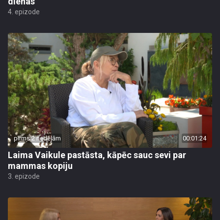
dienas
4. epizode
pirms 2 nedēļām
00:01:24
Laima Vaikule pastāsta, kāpēc sauc sevi par
mammas kopiju
3. epizode