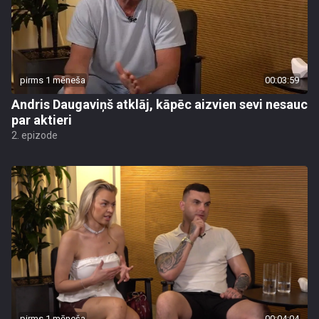
pirms 1 mēneša
00:03:59
Andris Daugaviņš atklāj, kāpēc aizvien sevi nesauc
par aktieri
2. epizode
pirms 1 mēneša
00:04:04