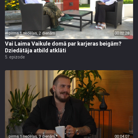
pirms 1 nedēļas, 2 dienām
00:02:28
Vai Laima Vaikule domā par karjeras beigām?
Dziedātāja atbild atklāti
5. epizode
pirms 1 nedēļas, 3 dienām
00:04:07