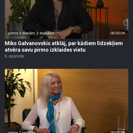
pirms 5 dienām, 2 stundām
00:05:04
Miks Galvanovskis atklāj, par kādiem līdzekļiem
atvēra savu pirmo izklaides vietu
6. epizode
pirms 1 nedēļas
00:02:59