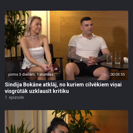
pirms 3 dienām, 1 stundas
00:03:55
Sindija Bokāne atklāj, no kuriem cilvēkiem viņai
visgrūtāk uzklausīt kritiku
1. epizode