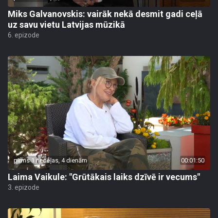
Miks Galvanovskis: vairāk nekā desmit gadi ceļā
uz savu vietu Latvijas mūzikā
6. epizode
pirms 1 nedēļas, 4 dienām
00:01:50
Laima Vaikule: "Grūtākais laiks dzīvē ir vecums"
3. epizode