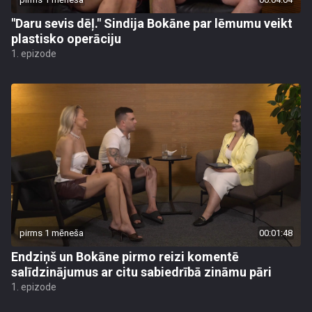
"Daru sevis dēļ." Sindija Bokāne par lēmumu veikt
plastisko operāciju
1. epizode
pirms 1 mēneša
00:01:48
Endziņš un Bokāne pirmo reizi komentē
salīdzinājumus ar citu sabiedrībā zināmu pāri
1. epizode