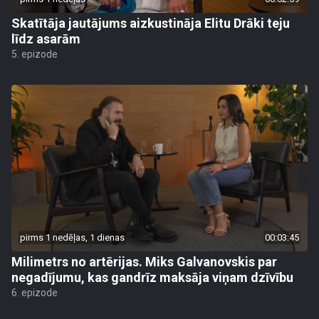
Skatītāja jautājums aizkustināja Elitu Drāki teju
līdz asarām
5. epizode
pirms 1 nedēļas, 1 dienas
00:03:45
Milimetrs no artērijas. Miks Galvanovskis par
negadījumu, kas gandrīz maksāja viņam dzīvību
6. epizode