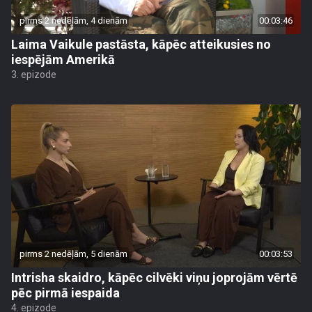
pirms 2 nedēļām, 4 dienām
00:03:46
Laima Vaikule pastāsta, kāpēc atteikusies no
iespējām Amerikā
3. epizode
pirms 2 nedēļām, 5 dienām
00:03:53
Intrisha skaidro, kāpēc cilvēki viņu joprojām vērtē
pēc pirmā iespaida
4. epizode