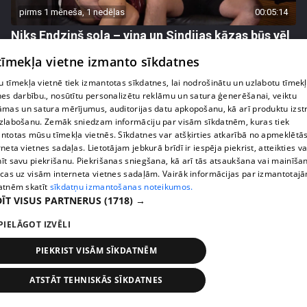
pirms 1 mēneša, 1 nedēļas
00:05:14
Niks Endziņš sola – viņa un Sindijas kāzas būs vēl
iespaidīgākas par skaļo bildinājumu
 tīmekļa vietne izmanto sīkdatnes
1. epizode
 tīmekļa vietnē tiek izmantotas sīkdatnes, lai nodrošinātu un uzlabotu tīmek
nes darbību., nosūtītu personalizētu reklāmu un satura ģenerēšanai, veiktu
āmas un satura mērījumus, auditorijas datu apkopošanu, kā arī produktu izst
zlabošanu. Zemāk sniedzam informāciju par visām sīkdatnēm, kuras tiek
ntotas mūsu tīmekļa vietnēs. Sīkdatnes var atšķirties atkarībā no apmeklētā
rneta vietnes sadaļas. Lietotājam jebkurā brīdī ir iespēja piekrist, atteikties va
īt savu piekrišanu. Piekrišanas sniegšana, kā arī tās atsaukšana vai mainīša
ecas uz visām interneta vietnes sadaļām. Vairāk informācijas par izmantotaj
atnēm skatīt
sīkdatņu izmantošanas noteikumos.
ĪT VISUS PARTNERUS
(1718) →
PIELĀGOT IZVĒLI
pirms 1 mēneša, 1 nedēļas
00:02:36
PIEKRIST VISĀM SĪKDATNĒM
Niks Endziņš atzīstas – pirms pirmās tikšanās
viņam bijis maldīgs priekšstats par Sindijas
ATSTĀT TEHNISKĀS SĪKDATNES
izskatu