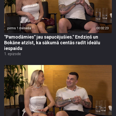
pirms 1 mēneša
00:02:23
"Pamodāmies" jau sapucējušies." Endziņš un
Bokāne atzīst, ka sākumā centās radīt ideālu
iespaidu
1. epizode