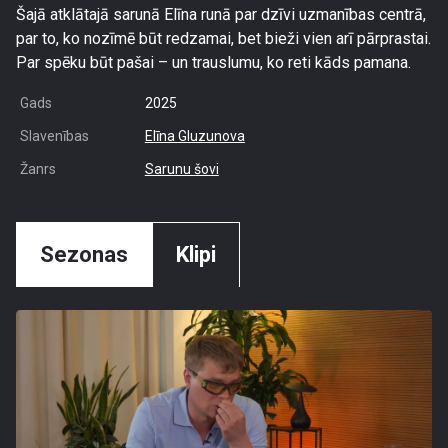
Šajā atklātajā sarunā Elīna runā par dzīvi uzmanības centrā,
par to, ko nozīmē būt redzamai, bet bieži vien arī pārprastai.
Par spēku būt pašai – un trauslumu, ko reti kāds pamana.
Gads
2025
Slavenības
Elīna Gluzunova
Žanrs
Sarunu šovi
Sezonas
Klipi