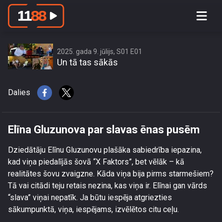
Elīna Gluzunova par slavas ēnas
pusēm
2025. gada 9. jūlijs, S01 E01
Un tā tas sākās
Dalies
Elīna Gluzunova par slavas ēnas pusēm
Dziedātāju Elīnu Gluzunovu plašāka sabiedrība iepazina,
kad viņa piedalījās šovā “X Faktors”, bet vēlāk – kā
realitātes šovu zvaigzne. Kāda viņa bija pirms starmešiem?
Tā vai citādi teju retais nezina, kas viņa ir. Elīnai gan vārds
“slava” viņai nepatīk. Ja būtu iespēja atgriezties
sākumpunktā, viņa, iespējams, izvēlētos citu ceļu.