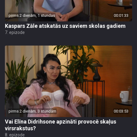
pirms 2 dienām, 1 stundas
00:01:33
Kaspars Zāle atskatās uz saviem skolas gadiem
7. epizode
pirms 2 dienām, 3 stundām
00:03:53
Vai Elīna Didrihsone apzināti provocē skaļus
virsrakstus?
8. epizode