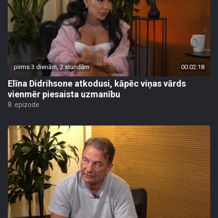
pirms 3 dienām, 2 stundām
00:02:18
Elīna Didrihsone atkodusi, kāpēc viņas vārds
vienmēr piesaista uzmanību
8. epizode