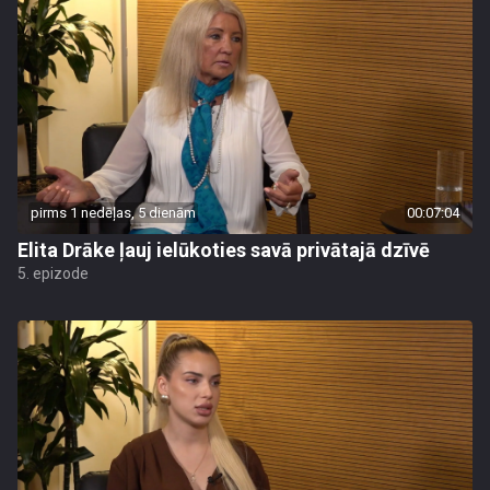
pirms 1 nedēļas, 5 dienām
00:07:04
Elita Drāke ļauj ielūkoties savā privātajā dzīvē
5. epizode