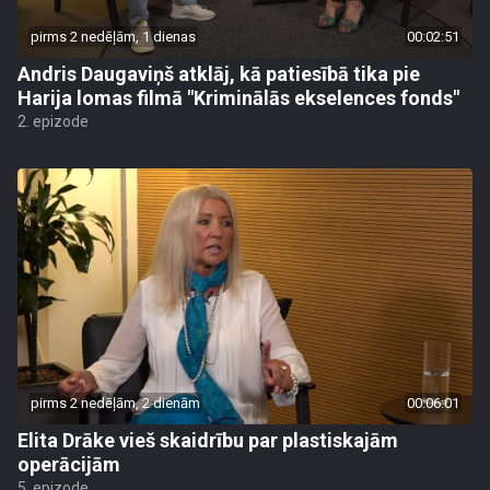
pirms 2 nedēļām, 1 dienas
00:02:51
Andris Daugaviņš atklāj, kā patiesībā tika pie
Harija lomas filmā "Kriminālās ekselences fonds"
2. epizode
pirms 2 nedēļām, 2 dienām
00:06:01
Elita Drāke vieš skaidrību par plastiskajām
operācijām
5. epizode