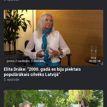
pirms 2 nedēļām, 3 dienām
00:03:18
Elita Drāke: "2000. gadā es biju piektais
populārākais cilvēks Latvijā"
5. epizode