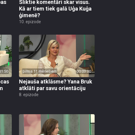
Kā ar tiem tiek galā Uģa Kuģa
ģimenē?
10. epizode
01:50
pirms 11 mēnešiem
00:03:00
icas
Nejauša atklāsme? Yana Bruk
am
atklāti par savu orientāciju
8. epizode