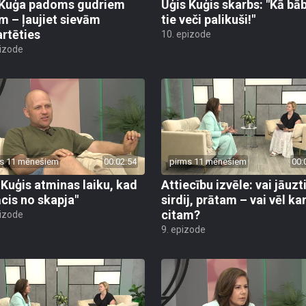
em – ļaujiet sievām
tie veči palikuši!"
artēties
10. epizode
pizode
s 11 mēnešiem
00:02:54
pirms 11 mēnešiem
00:
 Kuģis atminas laiku, kad
Attiecību izvēle: vai jāuzt
ācis no skapja"
sirdij, prātam – vai vēl k
citam?
pizode
9. epizode