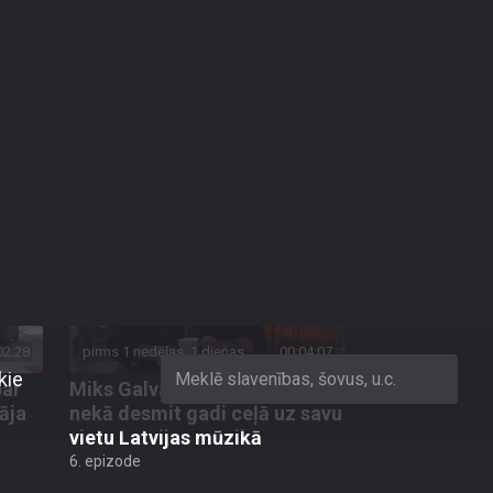
05:04
pirms 5 dienām, 8 stundām
00:02:59
 par
Skatītāja jautājums
aizkustināja Elitu Drāki teju
u
līdz asarām
5. epizode
02:28
pirms 1 nedēļas, 1 dienas
00:04:07
par
Miks Galvanovskis: vairāk
āja
nekā desmit gadi ceļā uz savu
vietu Latvijas mūzikā
6. epizode