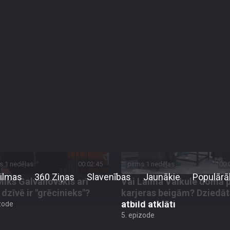
s 3 dienām, 5 stundām
00:05:29
pirms 3 dienām, 7 stundām
00:
ars Zāle skaidro, kāpēc
Miks Galvanovskis atklāj,
ra skatuve viņu vairs
kādiem līdzekļiem atvēra
ista
savu pirmo izklaides viet
zode
6. epizode
s 1 nedēļas
00:02:45
pirms 1 nedēļas
00:
Miks Galvanovskis arī
Vai Laima Vaikule domā 
 dzīvē ir "grēcinieks"?
karjeras beigām? Dziedāt
atbild atklāti
zode
5. epizode