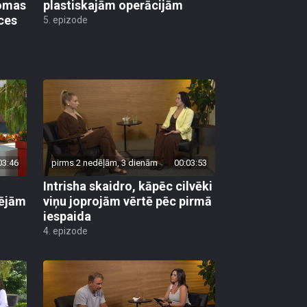
ces
5. epizode
03:46
pirms 2 nedēļām, 3 dienām
00:03:53
Intrisha skaidro, kāpēc cilvēki
pējām
viņu joprojām vērtē pēc pirmā
iespaida
4. epizode