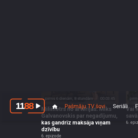
pirms 2 dienām, 8 stundām
00:03:57
pirm
Kaspars Zāle atklāj, kur guvis
Kasp
savu pirmo pedagoga pieredzi
teāt
nesa
7. epizode
7. epi
pirms 6 dienām, 8 stundām
00:03:45
pirm
Milimetrs no artērijas. Miks
Vai 
Galvanovskis par negadījumu,
savā
kas gandrīz maksāja viņam
6. epi
dzīvību
6. epizode