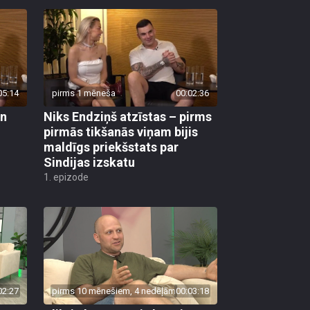
05:14
pirms 1 mēneša
00:02:36
un
Niks Endziņš atzīstas – pirms
pirmās tikšanās viņam bijis
maldīgs priekšstats par
Sindijas izskatu
1. epizode
02:27
pirms 10 mēnešiem, 4 nedēļām
00:03:18
bas
Sliktie komentāri skar visus.