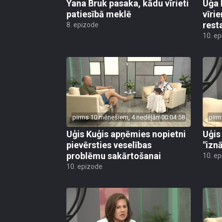
patiesībā meklē
vīri
rest
8. epizode
10. e
pirms 10 mēnešiem, 4 nedēļām
00:04:58
pirm
Uģis Kuģis apņēmies nopietni
Uģis
pievērsties veselības
"izn
problēmu sakārtošanai
10. e
10. epizode