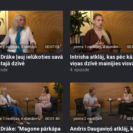
s 1 nedēļas, 3 dienām
00:07:04
pirms 1 nedēļas, 4 dienām
00:
a Drāke ļauj ielūkoties savā
Intrisha atklāj, kas pēc 
ātajā dzīvē
viņas dzīvē mainījies visv
zode
4. epizode
s 1 nedēļas, 6 dienām
00:01:40
pirms 2 nedēļām
00:
a Drāke: "Magone pārkāpa
Andris Daugaviņš atklāj, 
s lietas"
patiesībā tika pie Harija 