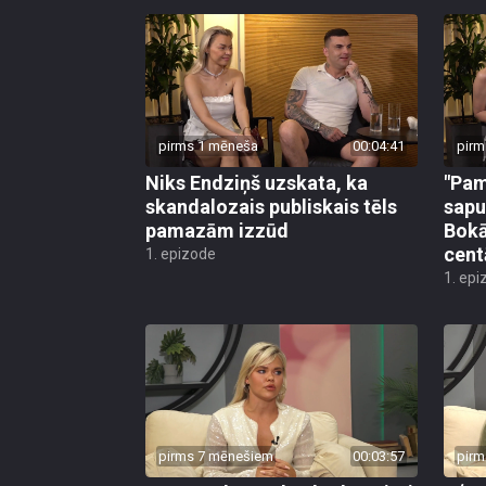
pirms 1 mēneša
00:04:41
pirm
Niks Endziņš uzskata, ka
"Pam
skandalozais publiskais tēls
sapu
pamazām izzūd
Bokā
cent
1. epizode
1. epi
pirms 7 mēnešiem
00:03:57
pirm
Yana Bruk pasaka, kādu vīrieti
Uģa 