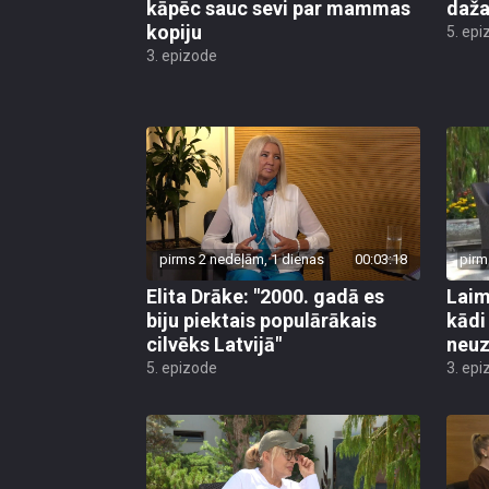
kopiju
5. epi
3. epizode
pirms 2 nedēļām, 1 dienas
00:03:18
pirm
Elita Drāke: "2000. gadā es
Laim
biju piektais populārākais
kādi
cilvēks Latvijā"
neuz
5. epizode
3. epi