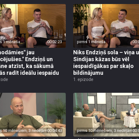
s 1 mēneša
00:02:23
pirms 1 mēneša
00:
odāmies" jau
Niks Endziņš sola – viņa 
cējušies." Endziņš un
Sindijas kāzas būs vēl
ne atzīst, ka sākumā
iespaidīgākas par skaļo
ās radīt ideālu iespaidu
bildinājumu
zode
1. epizode
s 10 mēnešiem, 3 nedēļām
00:04:43
pirms 10 mēnešiem, 3 nedēļām
00:
Kuģa padoms gudriem
Uģis Kuģis skarbs: "Kā bā