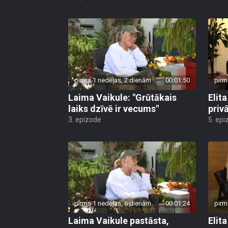
pirms 1 nedēļas, 2 dienām
00:01:50
pirm
Laima Vaikule: "Grūtākais
Elit
laiks dzīvē ir vecums"
priv
3. epizode
5. epi
pirms 1 nedēļas, 6 dienām
00:01:24
pirm
Laima Vaikule pastāsta,
Elit
kāpēc sauc sevi par mammas
daža