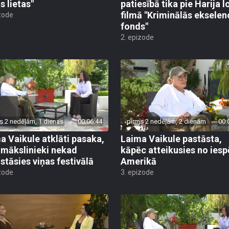
filmā "Kriminālās ekselen
zode
fonds"
2. epizode
s 2 nedēļām, 1 dienas
00:06:44
pirms 2 nedēļām, 2 dienām
00:
a Vaikule atklāti pasaka,
Laima Vaikule pastāsta,
 mākslinieki nekad
kāpēc atteikusies no ies
stāsies viņas festivālā
Amerikā
zode
3. epizode