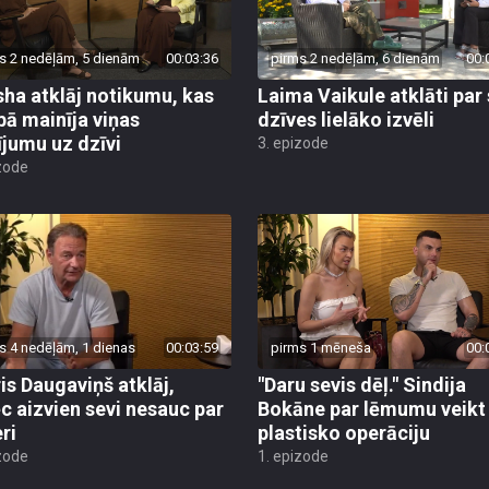
s 2 nedēļām, 5 dienām
00:03:36
pirms 2 nedēļām, 6 dienām
00:
isha atklāj notikumu, kas
Laima Vaikule atklāti par
ībā mainīja viņas
dzīves lielāko izvēli
ījumu uz dzīvi
3. epizode
zode
s 4 nedēļām, 1 dienas
00:03:59
pirms 1 mēneša
00:
is Daugaviņš atklāj,
"Daru sevis dēļ." Sindija
c aizvien sevi nesauc par
Bokāne par lēmumu veikt
ri
plastisko operāciju
zode
1. epizode