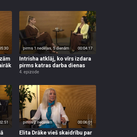
05:30
pirms 1 nedēļas, 5 dienām
00:04:17
kāzām
Intrisha atklāj, ko vīrs izdara
airāk
pirms katras darba dienas
4. epizode
02:51
pirms 2 nedēļām
00:06:01
kā
Elita Drāke vieš skaidrību par
lomas
plastiskajām operācijām