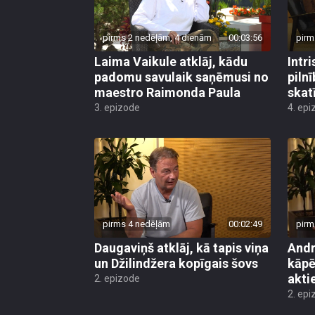
pirms 2 nedēļām, 4 dienām
00:03:56
pirm
Laima Vaikule atklāj, kādu
Intr
padomu savulaik saņēmusi no
piln
maestro Raimonda Paula
skat
3. epizode
4. epi
pirms 4 nedēļām
00:02:49
pirm
Daugaviņš atklāj, kā tapis viņa
Andr
un Džilindžera kopīgais šovs
kāpē
aktie
2. epizode
2. epi