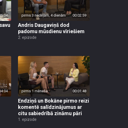
05:04
pirms 3 nedēļām, 4 dienām
00:02:59
 savu
Andris Daugaviņš dod
padomu mūsdienu vīriešiem
2. epizode
04:04
pirms 1 mēneša
00:01:48
Endziņš un Bokāne pirmo reizi
komentē salīdzinājumus ar
citu sabiedrībā zināmu pāri
1. epizode