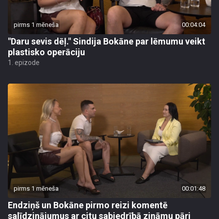
pirms 1 mēneša
00:04:04
"Daru sevis dēļ." Sindija Bokāne par lēmumu veikt
plastisko operāciju
1. epizode
pirms 1 mēneša
00:01:48
Endziņš un Bokāne pirmo reizi komentē
salīdzinājumus ar citu sabiedrībā zināmu pāri