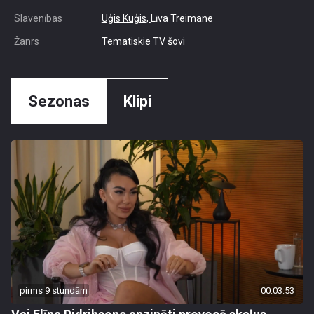
Slavenības
Uģis Kuģis,
Līva Treimane
Žanrs
Tematiskie TV šovi
Sezonas
Klipi
pirms 9 stundām
00:03:53