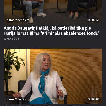
pirms 2 nedēļām
00:02:51
Andris Daugaviņš atklāj, kā patiesībā tika pie
Harija lomas filmā "Kriminālās ekselences fonds"
2. epizode
pirms 2 nedēļām
00:06:01