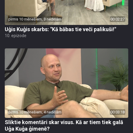
pirms 10 mēnešiem, 3 nedēļām
00:02:27
Uģis Kuģis skarbs: "Kā bābas tie veči palikuši!"
10. epizode
pirms 10 mēnešiem, 4 nedēļām
00:03:18
Sliktie komentāri skar visus. Kā ar tiem tiek galā
Uģa Kuģa ģimenē?