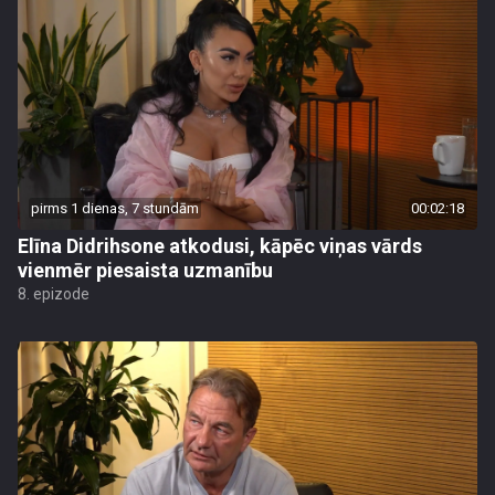
pirms 1 dienas, 7 stundām
00:02:18
Elīna Didrihsone atkodusi, kāpēc viņas vārds
vienmēr piesaista uzmanību
8. epizode