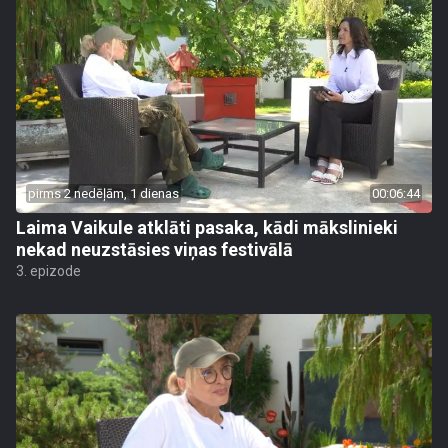
pirms 2 nedēļām, 1 dienas
00:06:44
Laima Vaikule atklāti pasaka, kādi mākslinieki
nekad neuzstāsies viņas festivālā
3. epizode