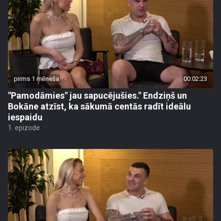
pirms 1 mēneša
00:02:23
"Pamodāmies" jau sapucējušies." Endziņš un
Bokāne atzīst, ka sākumā centās radīt ideālu
iespaidu
1. epizode