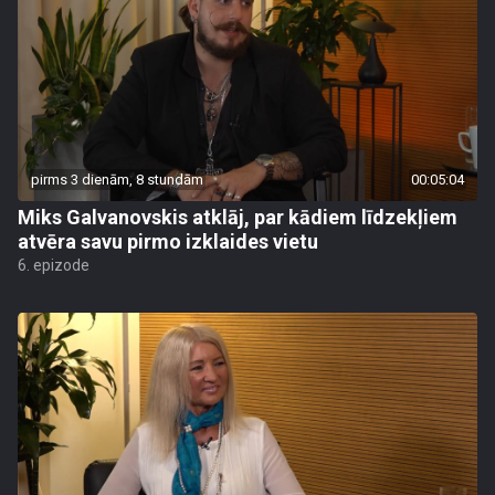
pirms 3 dienām, 8 stundām
00:05:04
Miks Galvanovskis atklāj, par kādiem līdzekļiem
atvēra savu pirmo izklaides vietu
6. epizode