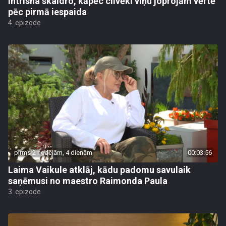
Intrisha skaidro, kāpēc cilvēki viņu joprojām vērtē
pēc pirmā iespaida
4. epizode
pirms 2 nedēļām, 4 dienām
00:03:56
Laima Vaikule atklāj, kādu padomu savulaik
saņēmusi no maestro Raimonda Paula
3. epizode