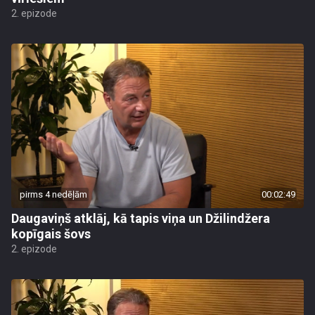
2. epizode
pirms 4 nedēļām
00:02:49
Daugaviņš atklāj, kā tapis viņa un Džilindžera
kopīgais šovs
2. epizode