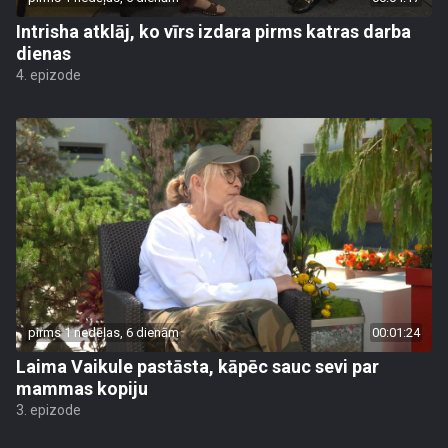
Intrisha atklāj, ko vīrs izdara pirms katras darba
dienas
4. epizode
pirms 1 nedēļas, 6 dienām
00:01:24
Laima Vaikule pastāsta, kāpēc sauc sevi par
mammas kopiju
3. epizode