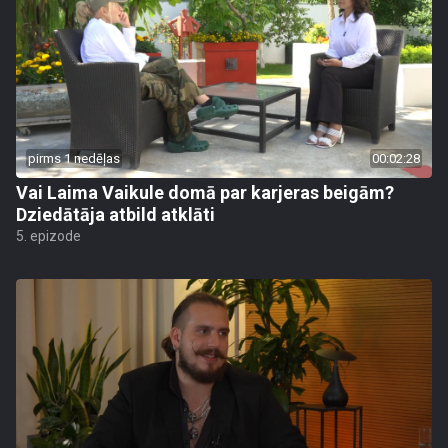
pirms 1 nedēļas
00:02:28
Vai Laima Vaikule domā par karjeras beigām?
Dziedātāja atbild atklāti
5. epizode