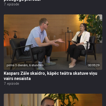
7. epizode
pirms 3 dienām, 6 stundām
00:05:29
Kaspars Zāle skaidro, kāpēc teātra skatuve viņu
vairs nesaista
7. epizode