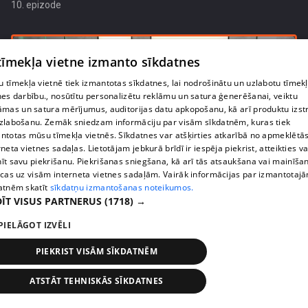
10. epizode
 tīmekļa vietne izmanto sīkdatnes
 tīmekļa vietnē tiek izmantotas sīkdatnes, lai nodrošinātu un uzlabotu tīmek
nes darbību., nosūtītu personalizētu reklāmu un satura ģenerēšanai, veiktu
āmas un satura mērījumus, auditorijas datu apkopošanu, kā arī produktu izst
zlabošanu. Zemāk sniedzam informāciju par visām sīkdatnēm, kuras tiek
ntotas mūsu tīmekļa vietnēs. Sīkdatnes var atšķirties atkarībā no apmeklētā
rneta vietnes sadaļas. Lietotājam jebkurā brīdī ir iespēja piekrist, atteikties va
īt savu piekrišanu. Piekrišanas sniegšana, kā arī tās atsaukšana vai mainīša
ecas uz visām interneta vietnes sadaļām. Vairāk informācijas par izmantotaj
pirms 10 mēnešiem, 4 nedēļām
00:04:58
atnēm skatīt
sīkdatņu izmantošanas noteikumos.
ĪT VISUS PARTNERUS
(1718) →
Uģis Kuģis apņēmies nopietni pievērsties
veselības problēmu sakārtošanai
PIELĀGOT IZVĒLI
10. epizode
PIEKRIST VISĀM SĪKDATNĒM
ATSTĀT TEHNISKĀS SĪKDATNES