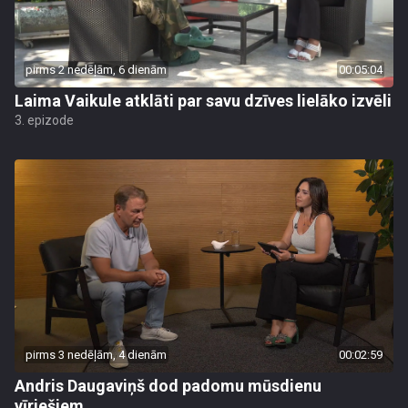
pirms 2 nedēļām, 6 dienām
00:05:04
Laima Vaikule atklāti par savu dzīves lielāko izvēli
3. epizode
pirms 3 nedēļām, 4 dienām
00:02:59
Andris Daugaviņš dod padomu mūsdienu
vīriešiem