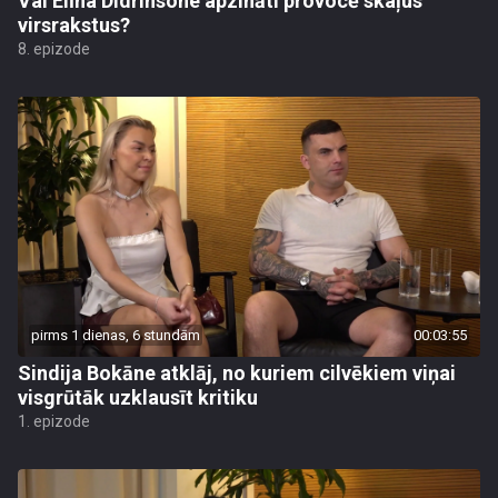
Vai Elīna Didrihsone apzināti provocē skaļus
virsrakstus?
8. epizode
pirms 1 dienas, 6 stundām
00:03:55
Sindija Bokāne atklāj, no kuriem cilvēkiem viņai
visgrūtāk uzklausīt kritiku
1. epizode