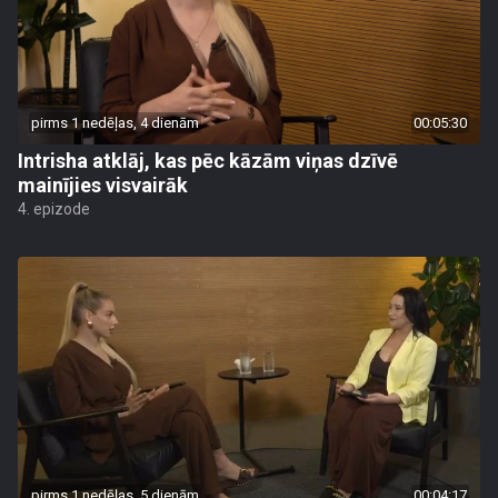
pirms 1 nedēļas, 4 dienām
00:05:30
Intrisha atklāj, kas pēc kāzām viņas dzīvē
mainījies visvairāk
4. epizode
pirms 1 nedēļas, 5 dienām
00:04:17