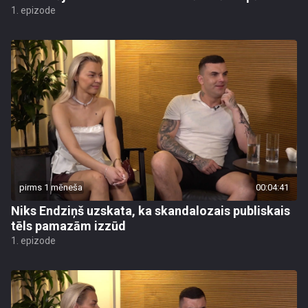
1. epizode
pirms 1 mēneša
00:04:41
Niks Endziņš uzskata, ka skandalozais publiskais
tēls pamazām izzūd
1. epizode