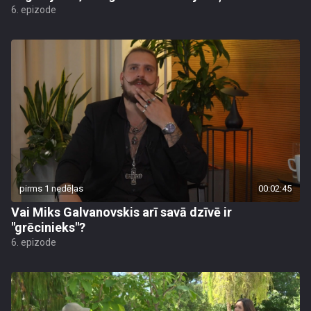
6. epizode
pirms 1 nedēļas
00:02:45
Vai Miks Galvanovskis arī savā dzīvē ir
"grēcinieks"?
6. epizode