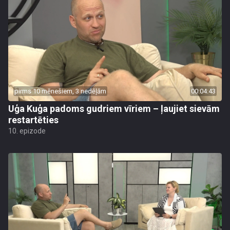
pirms 10 mēnešiem, 3 nedēļām
00:04:43
Uģa Kuģa padoms gudriem vīriem – ļaujiet sievām
restartēties
10. epizode