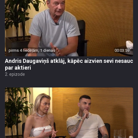
pirms 4 nedēļām, 1 dienas
00:03:59
Andris Daugaviņš atklāj, kāpēc aizvien sevi nesauc
par aktieri
2. epizode