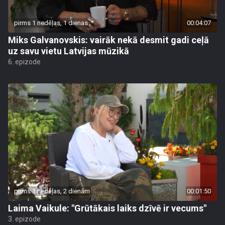
pirms 1 nedēļas, 1 dienas
00:04:07
Miks Galvanovskis: vairāk nekā desmit gadi ceļā
uz savu vietu Latvijas mūzikā
6. epizode
pirms 1 nedēļas, 2 dienām
00:01:50
Laima Vaikule: "Grūtākais laiks dzīvē ir vecums"
3. epizode