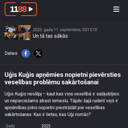
Uģis Kuģis apņēmies nopietni
pievērsties veselības problēmu
sakārtošanai
2025. gada 11. septembris, S01 E10
Un tā tas sākās
Dalies
Uģis Kuģis apņēmies nopietni pievērsties
veselības problēmu sakārtošanai
Uģis Kuģis neslēpj – kaut kas viņa veselībā ir sašķobījies
un nepieciešams atrast iemeslu. Tāpēc šajā rudenī viņš ir
apņēmības pilns nopietni piestrādāt pie veselības
sakārtošanas. Kas ir lietas, kas Uģi nomāc?
Gads
2025