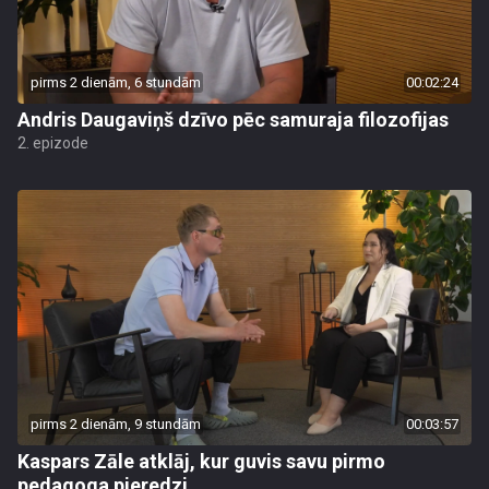
pirms 2 dienām, 6 stundām
00:02:24
Andris Daugaviņš dzīvo pēc samuraja filozofijas
2. epizode
pirms 2 dienām, 9 stundām
00:03:57
Kaspars Zāle atklāj, kur guvis savu pirmo
pedagoga pieredzi