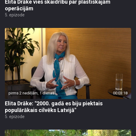
Elita Drāke vieš skaidrību par plastiskajām
operācijām
5. epizode
pirms 2 nedēļām, 1 dienas
00:03:18
Elita Drāke: "2000. gadā es biju piektais
populārākais cilvēks Latvijā"
5. epizode