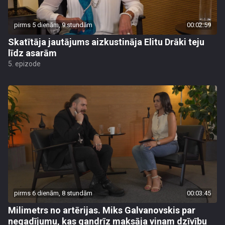
pirms 5 dienām, 9 stundām
00:02:59
Skatītāja jautājums aizkustināja Elitu Drāki teju
līdz asarām
5. epizode
pirms 6 dienām, 8 stundām
00:03:45
Milimetrs no artērijas. Miks Galvanovskis par
negadījumu, kas gandrīz maksāja viņam dzīvību