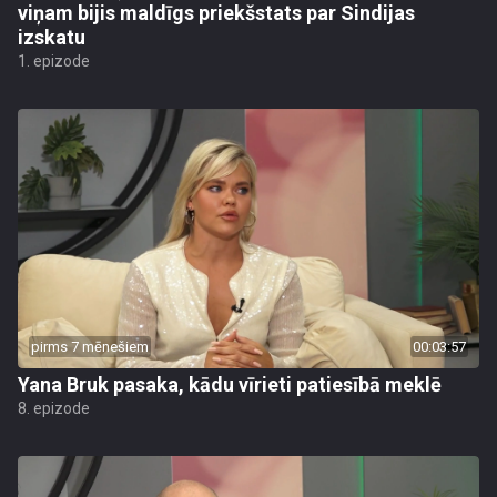
viņam bijis maldīgs priekšstats par Sindijas
izskatu
1. epizode
pirms 7 mēnešiem
00:03:57
Yana Bruk pasaka, kādu vīrieti patiesībā meklē
8. epizode