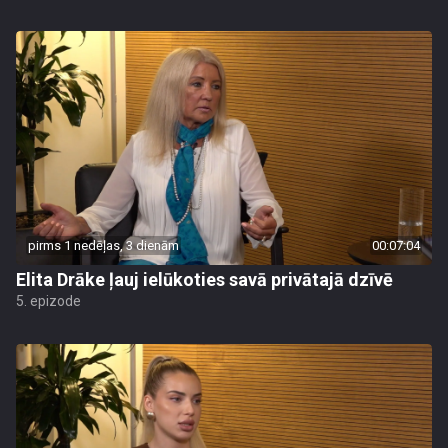
pirms 1 nedēļas, 3 dienām
00:07:04
Elita Drāke ļauj ielūkoties savā privātajā dzīvē
5. epizode