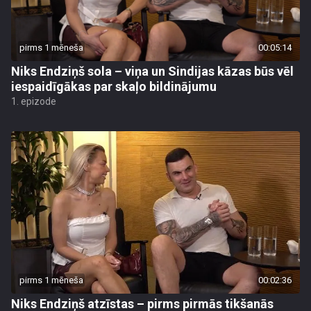
pirms 1 mēneša
00:05:14
Niks Endziņš sola – viņa un Sindijas kāzas būs vēl
iespaidīgākas par skaļo bildinājumu
1. epizode
pirms 1 mēneša
00:02:36
Niks Endziņš atzīstas – pirms pirmās tikšanās