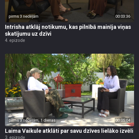
pirms 3 nedēļām
00:03:36
Intrisha atklāj notikumu, kas pilnībā mainīja viņas
skatījumu uz dzīvi
4. epizode
pirms 3 nedēļām, 1 dienas
00:05:04
Laima Vaikule atklāti par savu dzīves lielāko izvēli
3. epizode