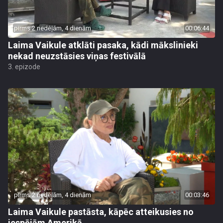
pirms 2 nedēļām, 4 dienām
00:06:44
Laima Vaikule atklāti pasaka, kādi mākslinieki
nekad neuzstāsies viņas festivālā
3. epizode
pirms 2 nedēļām, 4 dienām
00:03:46
Laima Vaikule pastāsta, kāpēc atteikusies no
iespējām Amerikā