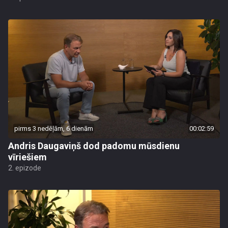
pirms 3 nedēļām, 6 dienām
00:02:59
Andris Daugaviņš dod padomu mūsdienu
vīriešiem
2. epizode