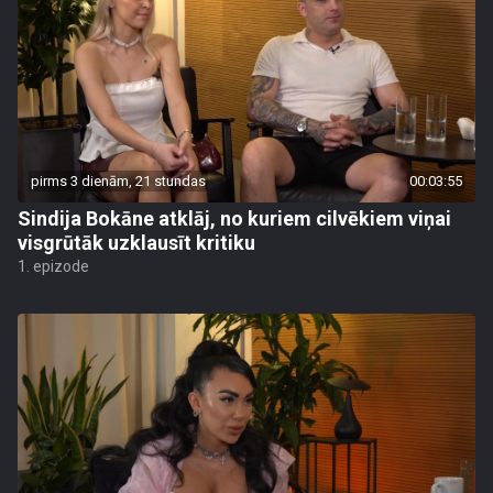
pirms 3 dienām, 21 stundas
00:03:55
Sindija Bokāne atklāj, no kuriem cilvēkiem viņai
visgrūtāk uzklausīt kritiku
1. epizode