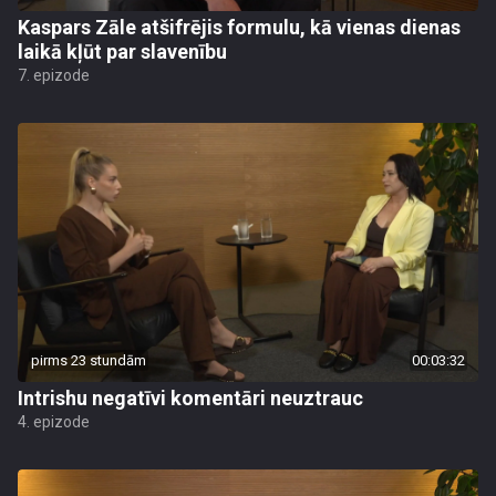
Kaspars Zāle atšifrējis formulu, kā vienas dienas
laikā kļūt par slavenību
7. epizode
pirms 23 stundām
00:03:32
Intrishu negatīvi komentāri neuztrauc
4. epizode