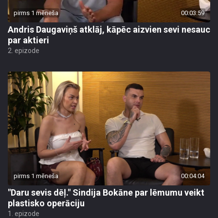
pirms 1 mēneša
00:03:59
Andris Daugaviņš atklāj, kāpēc aizvien sevi nesauc
par aktieri
2. epizode
pirms 1 mēneša
00:04:04
"Daru sevis dēļ." Sindija Bokāne par lēmumu veikt
plastisko operāciju
1. epizode