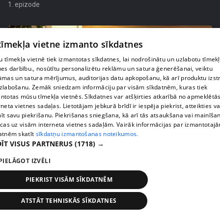
1. epizode
 tīmekļa vietne izmanto sīkdatnes
 tīmekļa vietnē tiek izmantotas sīkdatnes, lai nodrošinātu un uzlabotu tīmek
nes darbību., nosūtītu personalizētu reklāmu un satura ģenerēšanai, veiktu
āmas un satura mērījumus, auditorijas datu apkopošanu, kā arī produktu izst
zlabošanu. Zemāk sniedzam informāciju par visām sīkdatnēm, kuras tiek
ntotas mūsu tīmekļa vietnēs. Sīkdatnes var atšķirties atkarībā no apmeklētā
rneta vietnes sadaļas. Lietotājam jebkurā brīdī ir iespēja piekrist, atteikties va
īt savu piekrišanu. Piekrišanas sniegšana, kā arī tās atsaukšana vai mainīša
ecas uz visām interneta vietnes sadaļām. Vairāk informācijas par izmantotaj
pirms 1 mēneša, 1 nedēļas
00:02:36
atnēm skatīt
sīkdatņu izmantošanas noteikumos.
ĪT VISUS PARTNERUS
(1718) →
Niks Endziņš atzīstas – pirms pirmās tikšanās
viņam bijis maldīgs priekšstats par Sindijas
PIELĀGOT IZVĒLI
izskatu
PIEKRIST VISĀM SĪKDATNĒM
1. epizode
ATSTĀT TEHNISKĀS SĪKDATNES