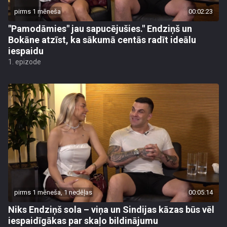
pirms 1 mēneša
00:02:23
"Pamodāmies" jau sapucējušies." Endziņš un
Bokāne atzīst, ka sākumā centās radīt ideālu
iespaidu
1. epizode
pirms 1 mēneša, 1 nedēļas
00:05:14
Niks Endziņš sola – viņa un Sindijas kāzas būs vēl
iespaidīgākas par skaļo bildinājumu