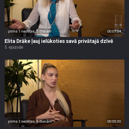
pirms 1 nedēļas, 5 dienām
00:07:04
Elita Drāke ļauj ielūkoties savā privātajā dzīvē
5. epizode
pirms 1 nedēļas, 6 dienām
00:05:30