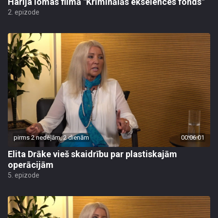
Harija lomas filmā "Kriminālās ekselences fonds"
2. epizode
pirms 2 nedēļām, 2 dienām
00:06:01
Elita Drāke vieš skaidrību par plastiskajām
operācijām
5. epizode