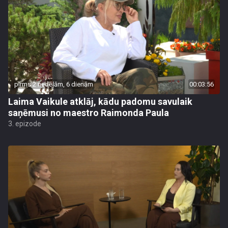
pirms 2 nedēļām, 6 dienām
00:03:56
Laima Vaikule atklāj, kādu padomu savulaik
saņēmusi no maestro Raimonda Paula
3. epizode