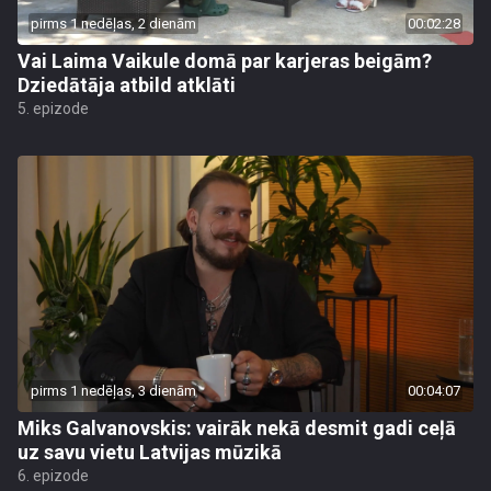
pirms 1 nedēļas, 2 dienām
00:02:28
Vai Laima Vaikule domā par karjeras beigām?
Dziedātāja atbild atklāti
5. epizode
pirms 1 nedēļas, 3 dienām
00:04:07
Miks Galvanovskis: vairāk nekā desmit gadi ceļā
uz savu vietu Latvijas mūzikā
6. epizode