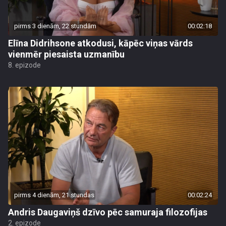
pirms 3 dienām, 22 stundām
00:02:18
Elīna Didrihsone atkodusi, kāpēc viņas vārds
vienmēr piesaista uzmanību
8. epizode
pirms 4 dienām, 21 stundas
00:02:24
Andris Daugaviņš dzīvo pēc samuraja filozofijas
2. epizode