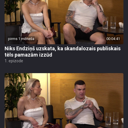
pirms 1 mēneša
00:04:41
Niks Endziņš uzskata, ka skandalozais publiskais
tēls pamazām izzūd
1. epizode