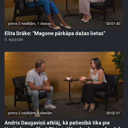
pirms 2 nedēļām, 1 dienas
00:01:40
Elita Drāke: "Magone pārkāpa dažas lietas"
5. epizode
pirms 2 nedēļām, 2 dienām
00:02:51
Andris Daugaviņš atklāj, kā patiesībā tika pie