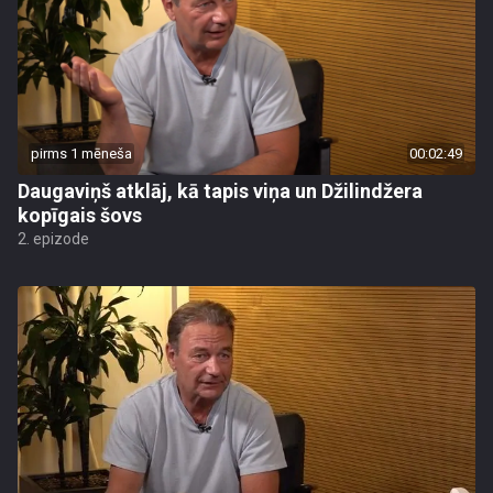
pirms 1 mēneša
00:02:49
Daugaviņš atklāj, kā tapis viņa un Džilindžera
kopīgais šovs
2. epizode