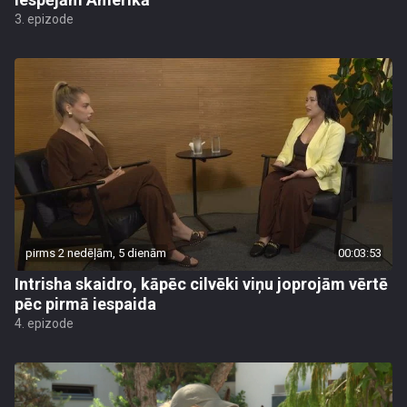
3. epizode
pirms 2 nedēļām, 5 dienām
00:03:53
Intrisha skaidro, kāpēc cilvēki viņu joprojām vērtē
pēc pirmā iespaida
4. epizode