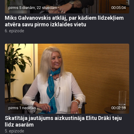
pirms 5 dienām, 22 stundām
00:05:04
Miks Galvanovskis atklāj, par kādiem līdzekļiem
atvēra savu pirmo izklaides vietu
6. epizode
pirms 1 nedēļas
00:02:59
Skatītāja jautājums aizkustināja Elitu Drāki teju
līdz asarām
5. epizode