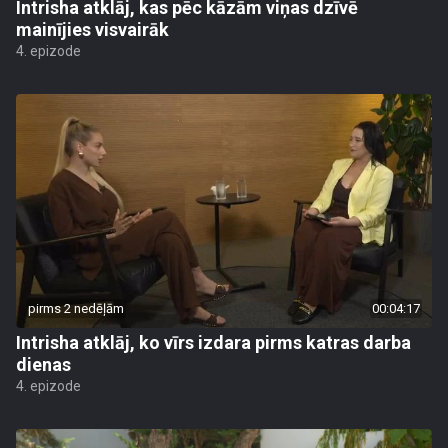
Intrisha atklāj, kas pēc kāzām viņas dzīvē
mainījies visvairāk
4. epizode
pirms 2 nedēļām
00:04:17
Intrisha atklāj, ko vīrs izdara pirms katras darba
dienas
4. epizode