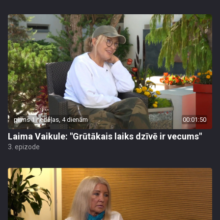
pirms 1 nedēļas, 4 dienām
00:01:50
Laima Vaikule: "Grūtākais laiks dzīvē ir vecums"
3. epizode