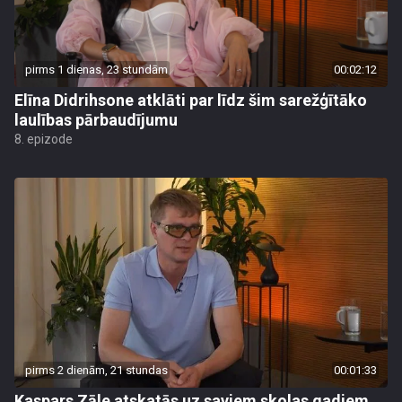
pirms 1 dienas, 23 stundām
00:02:12
Elīna Didrihsone atklāti par līdz šim sarežģītāko
laulības pārbaudījumu
8. epizode
pirms 2 dienām, 21 stundas
00:01:33
Kaspars Zāle atskatās uz saviem skolas gadiem