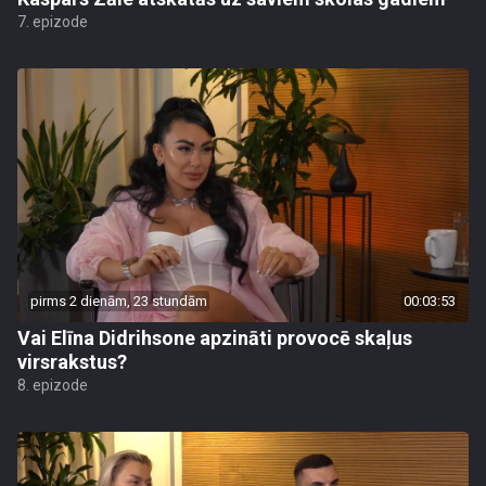
7. epizode
pirms 2 dienām, 23 stundām
00:03:53
Vai Elīna Didrihsone apzināti provocē skaļus
virsrakstus?
8. epizode