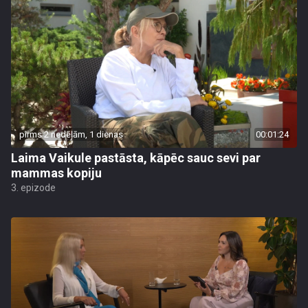
pirms 2 nedēļām, 1 dienas
00:01:24
Laima Vaikule pastāsta, kāpēc sauc sevi par
mammas kopiju
3. epizode