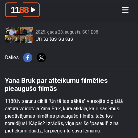
Yana Bruk par atteikumu filmēties
pieaugušo filmās
2025. gada 28. augusts, S01 E08
Un tā tas sākās
Dalies
Yana Bruk par atteikumu filmēties
pieaugušo filmās
1188.lv sarunu ciklā "Un tā tas sākās" viesojās digitālā
satura veidotāja Yana Bruk, kura atklāja, ka ir saņēmusi
piedāvājumus filmēties pieaugušo filmās, taču tos
noraidījusi. Kāpēc? Izrādās, viņa par šo "pasauli" zina
pietiekami daudz, lai pieņemtu savu lēmumu.