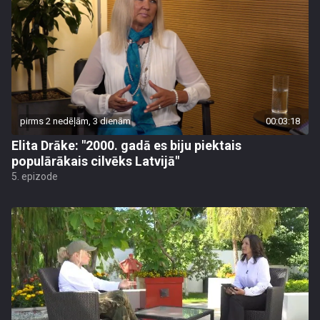
pirms 2 nedēļām, 3 dienām
00:03:18
Elita Drāke: "2000. gadā es biju piektais
populārākais cilvēks Latvijā"
5. epizode