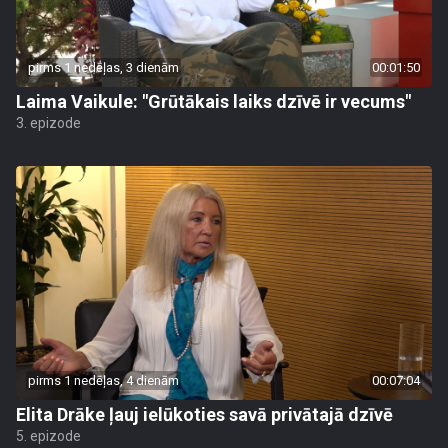
pirms 1 nedēļas, 3 dienām
00:01:50
Laima Vaikule: "Grūtākais laiks dzīvē ir vecums"
3. epizode
pirms 1 nedēļas, 4 dienām
00:07:04
Elita Drāke ļauj ielūkoties savā privātajā dzīvē
5. epizode