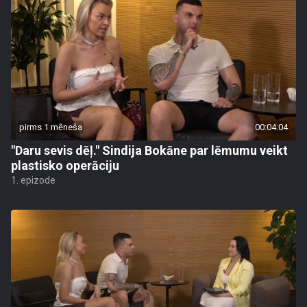
pirms 1 mēneša
00:04:04
"Daru sevis dēļ." Sindija Bokāne par lēmumu veikt
plastisko operāciju
1. epizode