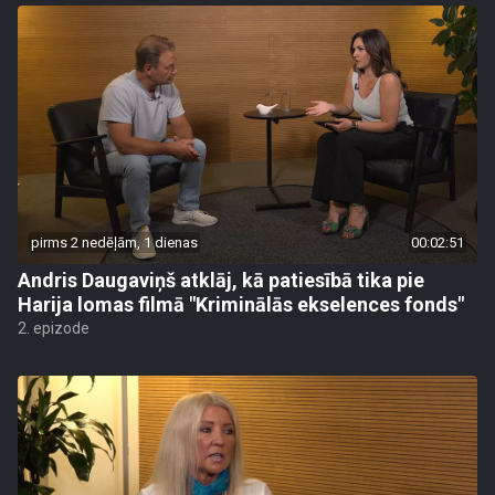
pirms 2 nedēļām, 1 dienas
00:02:51
Andris Daugaviņš atklāj, kā patiesībā tika pie
Harija lomas filmā "Kriminālās ekselences fonds"
2. epizode