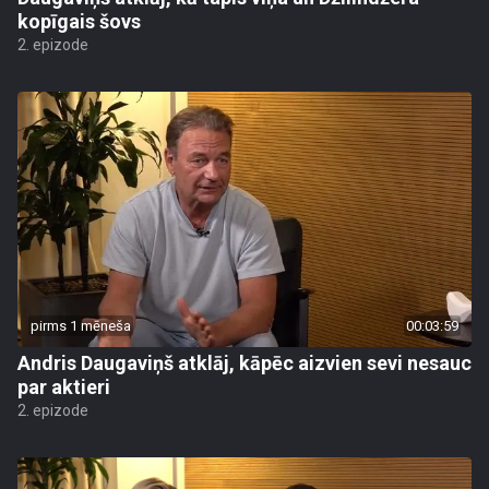
kopīgais šovs
2. epizode
pirms 1 mēneša
00:03:59
Andris Daugaviņš atklāj, kāpēc aizvien sevi nesauc
par aktieri
2. epizode