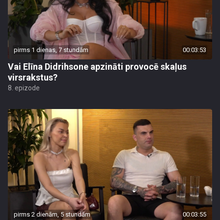
pirms 1 dienas, 7 stundām
00:03:53
Vai Elīna Didrihsone apzināti provocē skaļus
virsrakstus?
8. epizode
pirms 2 dienām, 5 stundām
00:03:55