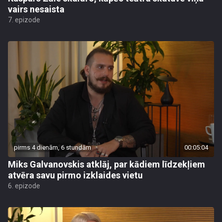
vairs nesaista
7. epizode
pirms 4 dienām, 6 stundām
00:05:04
Miks Galvanovskis atklāj, par kādiem līdzekļiem
atvēra savu pirmo izklaides vietu
6. epizode