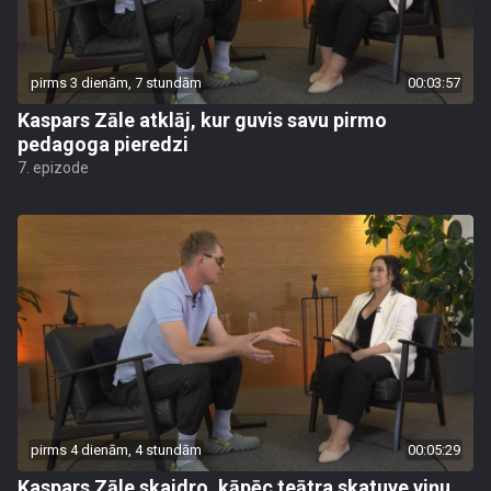
pirms 3 dienām, 7 stundām
00:03:57
Kaspars Zāle atklāj, kur guvis savu pirmo
pedagoga pieredzi
7. epizode
pirms 4 dienām, 4 stundām
00:05:29
Kaspars Zāle skaidro, kāpēc teātra skatuve viņu