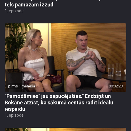
tēls pamazām izzūd
1. epizode
pirms 1 mēneša
00:02:23
"Pamodāmies" jau sapucējušies." Endziņš un
Bokāne atzīst, ka sākumā centās radīt ideālu
iespaidu
1. epizode