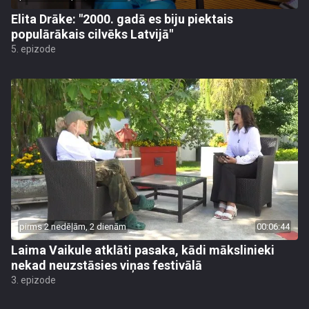
Elita Drāke: "2000. gadā es biju piektais
populārākais cilvēks Latvijā"
5. epizode
pirms 2 nedēļām, 2 dienām
00:06:44
Laima Vaikule atklāti pasaka, kādi mākslinieki
nekad neuzstāsies viņas festivālā
3. epizode