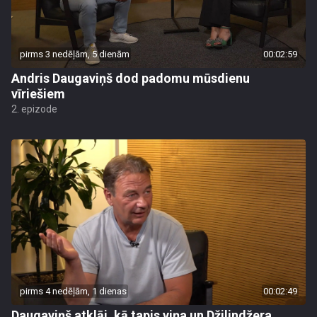
pirms 3 nedēļām, 5 dienām
00:02:59
Andris Daugaviņš dod padomu mūsdienu
vīriešiem
2. epizode
pirms 4 nedēļām, 1 dienas
00:02:49
Daugaviņš atklāj, kā tapis viņa un Džilindžera