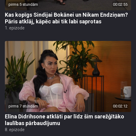
pirms 5 stundām
00:02:55
Kas kopīgs Sindijai Bokānei un Nikam Endziņam?
Pāris atklāj, kāpēc abi tik labi saprotas
1. epizode
pirms 7 stundām
00:02:12
Elīna Didrihsone atklāti par līdz šim sarežģītāko
laulības pārbaudījumu
8. epizode