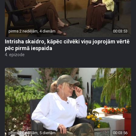
pirms 2 nedēļām, 4 dienām
00:03:53
Intrisha skaidro, kāpēc cilvēki viņu joprojām vērtē
pēc pirmā iespaida
4. epizode
pirms 2 nedēļām, 5 dienām
00:03:56