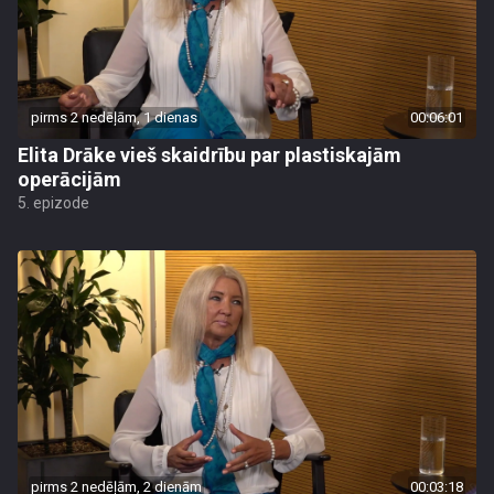
pirms 2 nedēļām, 1 dienas
00:06:01
Elita Drāke vieš skaidrību par plastiskajām
operācijām
5. epizode
pirms 2 nedēļām, 2 dienām
00:03:18