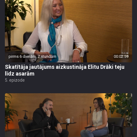
pirms 6 dienām, 7 stundām
00:02:59
Skatītāja jautājums aizkustināja Elitu Drāki teju
līdz asarām
5. epizode