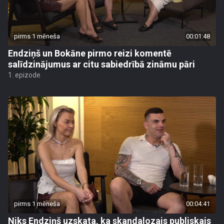
pirms 1 mēneša
00:01:48
Endziņš un Bokāne pirmo reizi komentē
salīdzinājumus ar citu sabiedrībā zināmu pāri
1. epizode
pirms 1 mēneša
00:04:41
Niks Endziņš uzskata, ka skandalozais publiskais