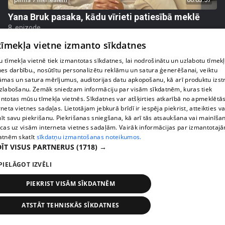
Yana Bruk pasaka, kādu vīrieti patiesībā meklē
8. epizode
 tīmekļa vietne izmanto sīkdatnes
 tīmekļa vietnē tiek izmantotas sīkdatnes, lai nodrošinātu un uzlabotu tīmek
nes darbību., nosūtītu personalizētu reklāmu un satura ģenerēšanai, veiktu
āmas un satura mērījumus, auditorijas datu apkopošanu, kā arī produktu izst
zlabošanu. Zemāk sniedzam informāciju par visām sīkdatnēm, kuras tiek
ntotas mūsu tīmekļa vietnēs. Sīkdatnes var atšķirties atkarībā no apmeklētā
rneta vietnes sadaļas. Lietotājam jebkurā brīdī ir iespēja piekrist, atteikties va
īt savu piekrišanu. Piekrišanas sniegšana, kā arī tās atsaukšana vai mainīša
ecas uz visām interneta vietnes sadaļām. Vairāk informācijas par izmantotaj
atnēm skatīt
sīkdatņu izmantošanas noteikumos.
ĪT VISUS PARTNERUS
(1718) →
pirms 10 mēnešiem, 3 nedēļām
00:04:43
PIELĀGOT IZVĒLI
Uģa Kuģa padoms gudriem vīriem – ļaujiet sievām
PIEKRIST VISĀM SĪKDATNĒM
restartēties
10. epizode
ATSTĀT TEHNISKĀS SĪKDATNES