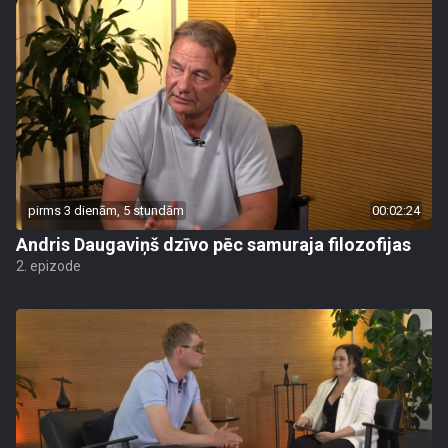
pirms 3 dienām, 5 stundām
00:02:24
Andris Daugaviņš dzīvo pēc samuraja filozofijas
2. epizode