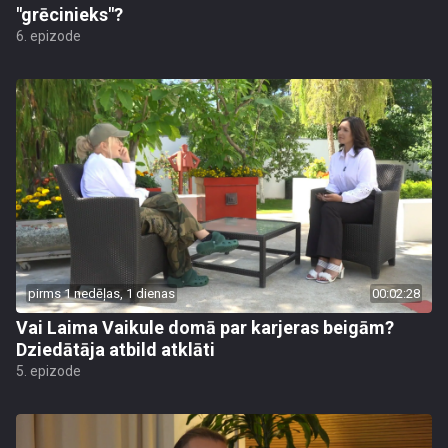
"grēcinieks"?
6. epizode
pirms 1 nedēļas, 1 dienas
00:02:28
Vai Laima Vaikule domā par karjeras beigām?
Dziedātāja atbild atklāti
5. epizode