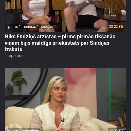
pirms 1 mēneša, 1 nedēļas
00:02:36
Niks Endziņš atzīstas – pirms pirmās tikšanās
viņam bijis maldīgs priekšstats par Sindijas
izskatu
1. epizode
pirms 7 mēnešiem
00:03:57