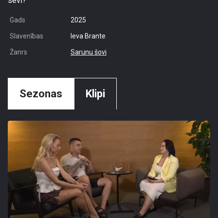
sevī?
Gads
2025
Slavenības
Ieva Brante
Žanrs
Sarunu šovi
Sezonas
Klipi