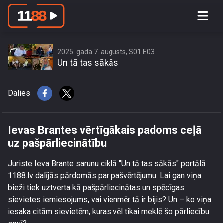
Ievas Brantes vērtīgākais padoms
ceļā uz pašpārliecinātību
2025. gada 7. augusts, S01 E03
Un tā tas sākās
Dalies
Ievas Brantes vērtīgākais padoms ceļā
uz pašpārliecinātību
Juriste Ieva Brante sarunu ciklā "Un tā tas sākās" portālā
1188.lv dalījās pārdomās par pašvērtējumu. Lai gan viņa
bieži tiek uztverta kā pašpārliecinātas un spēcīgas
sievietes iemiesojums, vai vienmēr tā ir bijis? Un – ko viņa
iesaka citām sievietēm, kuras vēl tikai meklē šo pārliecību