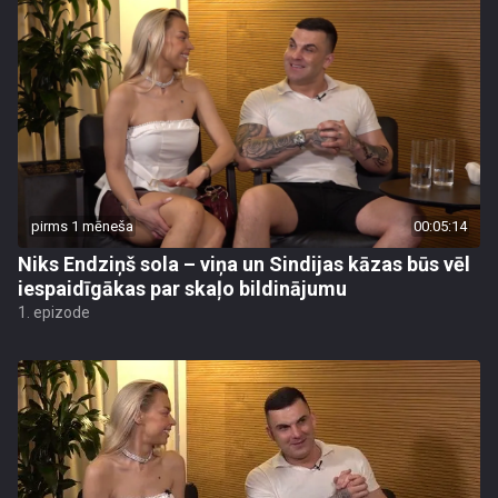
pirms 1 mēneša
00:05:14
Niks Endziņš sola – viņa un Sindijas kāzas būs vēl
iespaidīgākas par skaļo bildinājumu
1. epizode