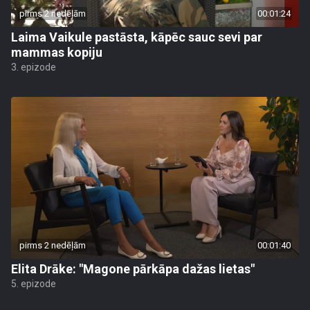
pirms 2 nedēļām
00:01:24
Laima Vaikule pastāsta, kāpēc sauc sevi par
mammas kopiju
3. epizode
pirms 2 nedēļām
00:01:40
Elita Drāke: "Magone pārkāpa dažas lietas"
5. epizode