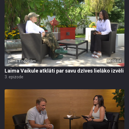
pirms 3 nedēļām
00:05:04
Laima Vaikule atklāti par savu dzīves lielāko izvēli
3. epizode