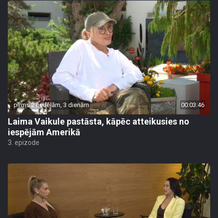
pirms 2 nedēļām, 3 dienām
00:03:46
Laima Vaikule pastāsta, kāpēc atteikusies no
iespējām Amerikā
3. epizode