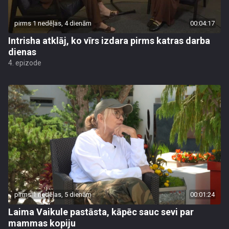
pirms 1 nedēļas, 4 dienām
00:04:17
Intrisha atklāj, ko vīrs izdara pirms katras darba
dienas
4. epizode
pirms 1 nedēļas, 5 dienām
00:01:24
Laima Vaikule pastāsta, kāpēc sauc sevi par
mammas kopiju