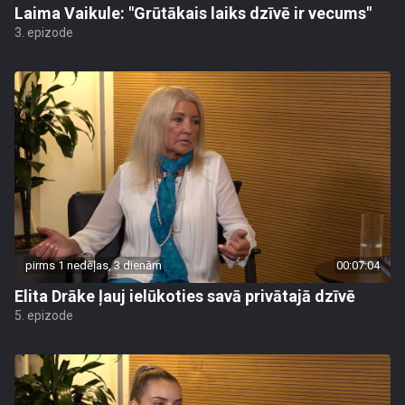
Laima Vaikule: "Grūtākais laiks dzīvē ir vecums"
3. epizode
pirms 1 nedēļas, 3 dienām
00:07:04
Elita Drāke ļauj ielūkoties savā privātajā dzīvē
5. epizode