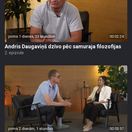
pirms 1 dienas, 23 stundām
00:02:24
Andris Daugaviņš dzīvo pēc samuraja filozofijas
2. epizode
pirms 2 dienām, 1 stundas
00:03:57