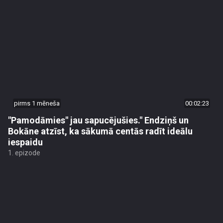
pirms 1 mēneša
00:02:23
"Pamodāmies" jau sapucējušies." Endziņš un
Bokāne atzīst, ka sākumā centās radīt ideālu
iespaidu
1. epizode