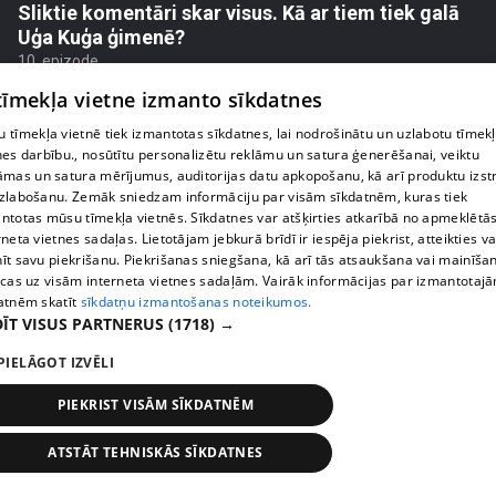
Sliktie komentāri skar visus. Kā ar tiem tiek galā
Uģa Kuģa ģimenē?
10. epizode
 tīmekļa vietne izmanto sīkdatnes
 tīmekļa vietnē tiek izmantotas sīkdatnes, lai nodrošinātu un uzlabotu tīmek
nes darbību., nosūtītu personalizētu reklāmu un satura ģenerēšanai, veiktu
āmas un satura mērījumus, auditorijas datu apkopošanu, kā arī produktu izst
zlabošanu. Zemāk sniedzam informāciju par visām sīkdatnēm, kuras tiek
ntotas mūsu tīmekļa vietnēs. Sīkdatnes var atšķirties atkarībā no apmeklētā
rneta vietnes sadaļas. Lietotājam jebkurā brīdī ir iespēja piekrist, atteikties va
īt savu piekrišanu. Piekrišanas sniegšana, kā arī tās atsaukšana vai mainīša
ecas uz visām interneta vietnes sadaļām. Vairāk informācijas par izmantotaj
atnēm skatīt
sīkdatņu izmantošanas noteikumos.
ĪT VISUS PARTNERUS
(1718) →
pirms 10 mēnešiem, 4 nedēļām
00:04:58
PIELĀGOT IZVĒLI
Uģis Kuģis apņēmies nopietni pievērsties
PIEKRIST VISĀM SĪKDATNĒM
veselības problēmu sakārtošanai
10. epizode
ATSTĀT TEHNISKĀS SĪKDATNES