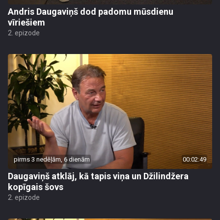
Andris Daugaviņš dod padomu mūsdienu
vīriešiem
2. epizode
pirms 3 nedēļām, 6 dienām
00:02:49
Daugaviņš atklāj, kā tapis viņa un Džilindžera
kopīgais šovs
2. epizode