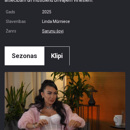
attiecībām un mūsdienu brīvajiem vīriešiem.
Gads
2025
Slavenības
Linda Mūrniece
Žanrs
Sarunu šovi
Sezonas
Klipi