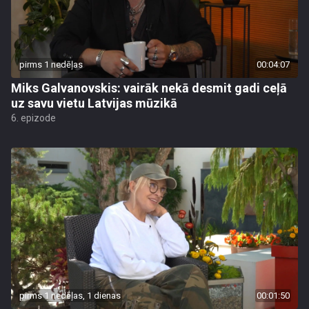
pirms 1 nedēļas
00:04:07
Miks Galvanovskis: vairāk nekā desmit gadi ceļā
uz savu vietu Latvijas mūzikā
6. epizode
pirms 1 nedēļas, 1 dienas
00:01:50