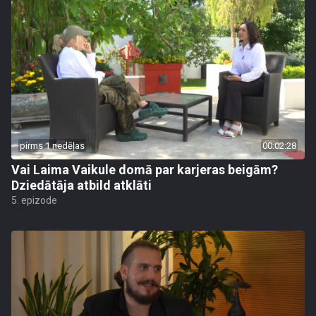
pirms 1 nedēļas
00:02:28
Vai Laima Vaikule domā par karjeras beigām?
Dziedātāja atbild atklāti
5. epizode