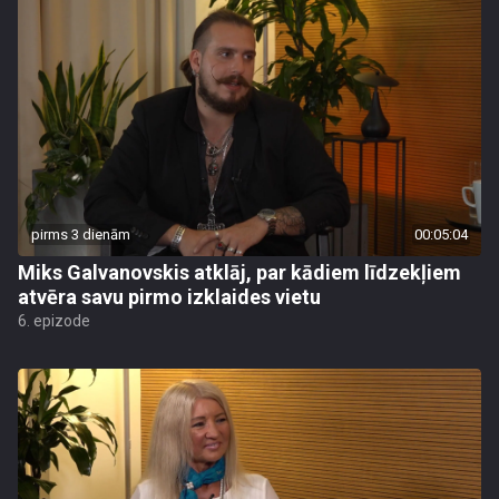
pirms 3 dienām
00:05:04
Miks Galvanovskis atklāj, par kādiem līdzekļiem
atvēra savu pirmo izklaides vietu
6. epizode