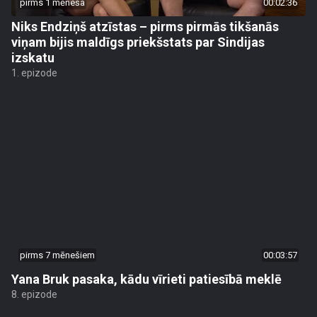
pirms 1 mēneša
00:02:36
Niks Endziņš atzīstas – pirms pirmās tikšanās
viņam bijis maldīgs priekšstats par Sindijas
izskatu
1. epizode
pirms 7 mēnešiem
00:03:57
Yana Bruk pasaka, kādu vīrieti patiesībā meklē
8. epizode