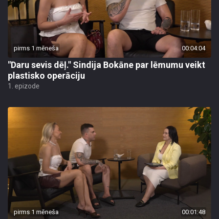
pirms 1 mēneša
00:04:04
"Daru sevis dēļ." Sindija Bokāne par lēmumu veikt
plastisko operāciju
1. epizode
pirms 1 mēneša
00:01:48