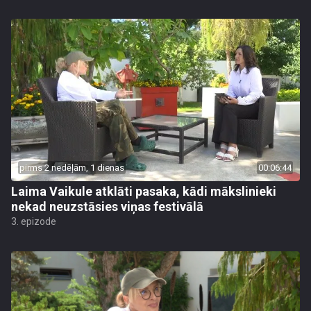
pirms 2 nedēļām, 1 dienas
00:06:44
Laima Vaikule atklāti pasaka, kādi mākslinieki
nekad neuzstāsies viņas festivālā
3. epizode