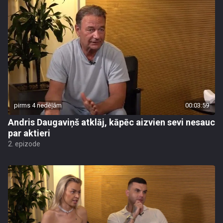
pirms 4 nedēļām
00:03:59
Andris Daugaviņš atklāj, kāpēc aizvien sevi nesauc
par aktieri
2. epizode