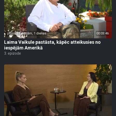
pirms 2 nedēļām, 1 dienas
00:03:46
Laima Vaikule pastāsta, kāpēc atteikusies no
iespējām Amerikā
3. epizode