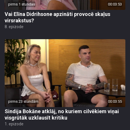
pirms 1 stundas
00:03:53
Vai Elīna Didrihsone apzināti provocē skaļus
virsrakstus?
8. epizode
pirms 23 stundām
00:03:55
Sindija Bokāne atklāj, no kuriem cilvēkiem viņai
visgrūtāk uzklausīt kritiku
1. epizode