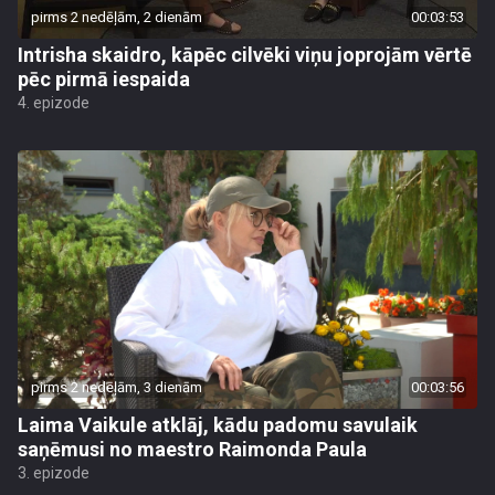
pirms 2 nedēļām, 2 dienām
00:03:53
Intrisha skaidro, kāpēc cilvēki viņu joprojām vērtē
pēc pirmā iespaida
4. epizode
pirms 2 nedēļām, 3 dienām
00:03:56
Laima Vaikule atklāj, kādu padomu savulaik
saņēmusi no maestro Raimonda Paula
3. epizode