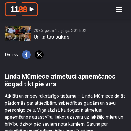
Linda Mūrniece atmetusi apņemšanos
šogad tikt pie vīra
2025. gada 15. jūlijs, S01 E02
Un tā tas sākās
Dalies
Linda Mūrniece atmetusi apņemšanos
šogad tikt pie vīra
Atklāti un ar sev raksturīgo tiešumu – Linda Mūrniece dalās
pārdomās par attiecībām, sabiedrības gaidām un savu
personīgo ceļu. Viņa atzīst, ka šogad ir atmetusi
apņemšanos atrast vīru, liekot uzsvaru uz iekšējo mieru un
brīvību dzīvot pēc saviem noteikumiem. Saruna par