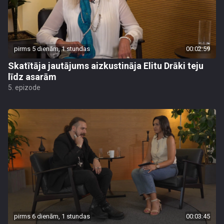
pirms 5 dienām, 1 stundas
00:02:59
Skatītāja jautājums aizkustināja Elitu Drāki teju
līdz asarām
5. epizode
pirms 6 dienām, 1 stundas
00:03:45