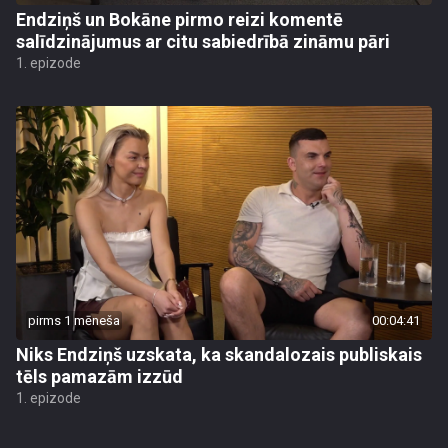
Endziņš un Bokāne pirmo reizi komentē
salīdzinājumus ar citu sabiedrībā zināmu pāri
1. epizode
pirms 1 mēneša
00:04:41
Niks Endziņš uzskata, ka skandalozais publiskais
tēls pamazām izzūd
1. epizode