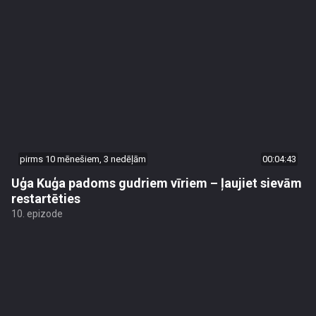
pirms 10 mēnešiem, 3 nedēļām
00:04:43
Uģa Kuģa padoms gudriem vīriem – ļaujiet sievām
restartēties
10. epizode