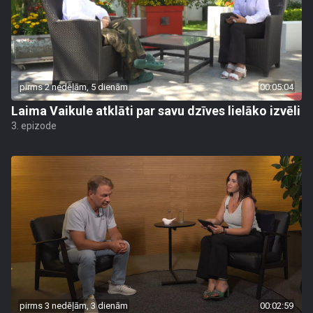
pirms 2 nedēļām, 5 dienām
00:05:04
Laima Vaikule atklāti par savu dzīves lielāko izvēli
3. epizode
pirms 3 nedēļām, 3 dienām
00:02:59