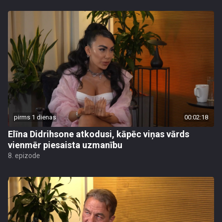
pirms 1 dienas
00:02:18
Elīna Didrihsone atkodusi, kāpēc viņas vārds
vienmēr piesaista uzmanību
8. epizode