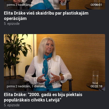
pirms 2 nedēļām
00:06:01
Elita Drāke vieš skaidrību par plastiskajām
operācijām
5. epizode
pirms 2 nedēļām, 1 dienas
00:03:18
Elita Drāke: "2000. gadā es biju piektais
populārākais cilvēks Latvijā"
5. epizode