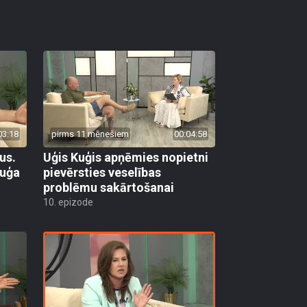
03:18
pirms 11 mēnešiem
00:04:58
us.
Uģis Kuģis apņēmies nopietni
Kuģa
pievērsties veselības
problēmu sakārtošanai
10. epizode