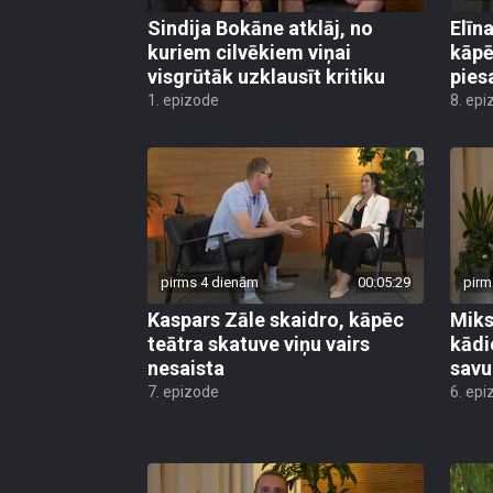
Sindija Bokāne atklāj, no
Elīn
kuriem cilvēkiem viņai
kāpē
visgrūtāk uzklausīt kritiku
pies
1. epizode
8. epi
pirms 4 dienām
00:05:29
pirm
Kaspars Zāle skaidro, kāpēc
Miks
teātra skatuve viņu vairs
kādi
nesaista
savu
7. epizode
6. epi