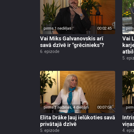
pirms 1 nedēļas
00:02:45
pirm
Vai Miks Galvanovskis arī
Vai 
savā dzīvē ir "grēcinieks"?
karj
atbil
6. epizode
5. epi
pirms 1 nedēļas, 4 dienām
00:07:04
pirm
Elita Drāke ļauj ielūkoties savā
Intr
privātajā dzīvē
viņa
5. epizode
4. epi