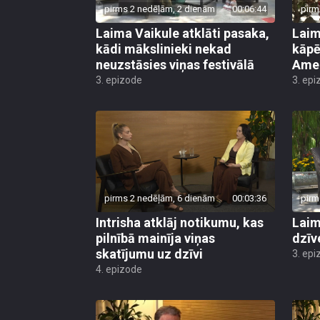
pirms 2 nedēļām, 2 dienām
00:06:44
pirm
Laima Vaikule atklāti pasaka,
Laim
kādi mākslinieki nekad
kāpē
neuzstāsies viņas festivālā
Ame
3. epizode
3. epi
pirms 2 nedēļām, 6 dienām
00:03:36
pirm
Intrisha atklāj notikumu, kas
Laim
pilnībā mainīja viņas
dzīve
skatījumu uz dzīvi
3. epi
4. epizode