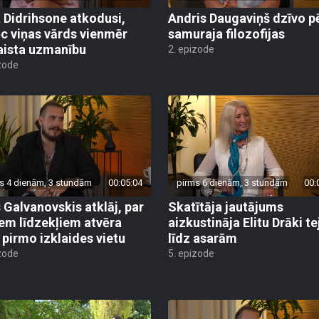
a Didrihsone atkodusi,
Andris Daugaviņš dzīvo p
c viņas vārds vienmēr
samuraja filozofijas
aista uzmanību
2. epizode
zode
s 4 dienām, 3 stundām
00:05:04
pirms 6 dienām, 3 stundām
00:
 Galvanovskis atklāj, par
Skatītāja jautājums
em līdzekļiem atvēra
aizkustināja Elitu Drāki te
 pirmo izklaides vietu
līdz asarām
zode
5. epizode