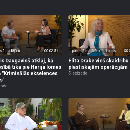
s 2 nedēļām
00:02:51
pirms 2 nedēļām, 1 dienas
00:
is Daugaviņš atklāj, kā
Elita Drāke vieš skaidrību
esībā tika pie Harija lomas
plastiskajām operācijām
ā "Kriminālās ekselences
5. epizode
s"
zode