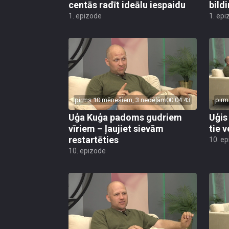
centās radīt ideālu iespaidu
bild
1. epizode
1. epi
pirms 10 mēnešiem, 3 nedēļām
00:04:43
pirm
Uģa Kuģa padoms gudriem
Uģis
vīriem – ļaujiet sievām
tie v
restartēties
10. e
10. epizode