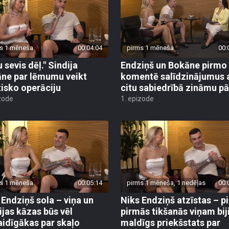
s 1 mēneša
00:04:04
pirms 1 mēneša
00:
 sevis dēļ." Sindija
Endziņš un Bokāne pirmo 
ne par lēmumu veikt
komentē salīdzinājumus 
tisko operāciju
citu sabiedrībā zināmu pā
zode
1. epizode
s 1 mēneša
00:05:14
pirms 1 mēneša, 1 nedēļas
00:
 Endziņš sola – viņa un
Niks Endziņš atzīstas – p
ijas kāzas būs vēl
pirmās tikšanās viņam bij
aidīgākas par skaļo
maldīgs priekšstats par