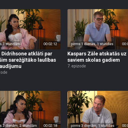
s 3 stundām
00:02:12
pirms 1 dienas, 1 stundas
00:
a Didrihsone atklāti par
Kaspars Zāle atskatās uz
 šim sarežģītāko laulības
saviem skolas gadiem
audījumu
7. epizode
zode
s 2 dienām, 2 stundām
00:02:18
pirms 3 dienām, 1 stundas
00: