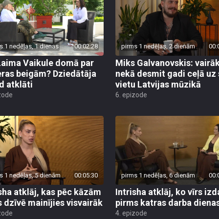
s 1 nedēļas, 1 dienas
00:02:28
pirms 1 nedēļas, 2 dienām
00:
Laima Vaikule domā par
Miks Galvanovskis: vairā
eras beigām? Dziedātāja
nekā desmit gadi ceļā uz
d atklāti
vietu Latvijas mūzikā
zode
6. epizode
s 1 nedēļas, 5 dienām
00:05:30
pirms 1 nedēļas, 6 dienām
00:
isha atklāj, kas pēc kāzām
Intrisha atklāj, ko vīrs iz
s dzīvē mainījies visvairāk
pirms katras darba diena
zode
4. epizode