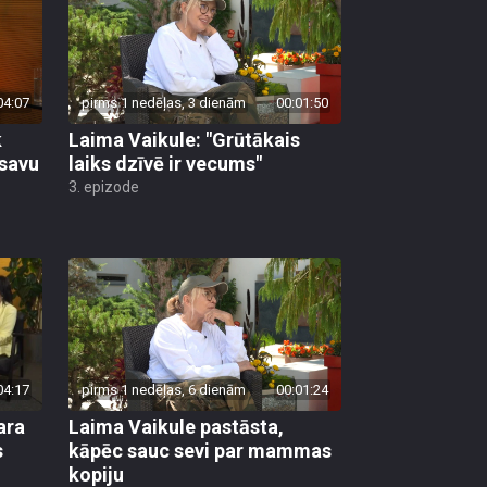
04:07
pirms 1 nedēļas, 3 dienām
00:01:50
k
Laima Vaikule: "Grūtākais
 savu
laiks dzīvē ir vecums"
3. epizode
04:17
pirms 1 nedēļas, 6 dienām
00:01:24
dara
Laima Vaikule pastāsta,
s
kāpēc sauc sevi par mammas
kopiju