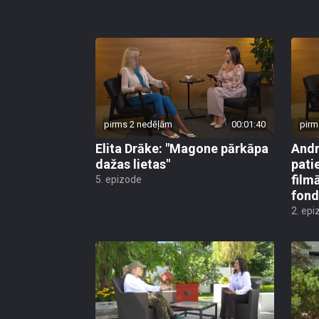
pirms 2 nedēļām
00:01:40
pirm
Elita Drāke: "Magone pārkāpa
Andr
dažas lietas"
pati
film
5. epizode
fond
2. epi