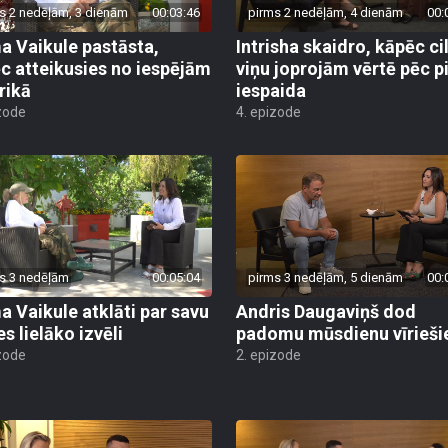
s 2 nedēļām, 3 dienām
00:03:46
pirms 2 nedēļām, 4 dienām
00:
a Vaikule pastāsta,
Intrisha skaidro, kāpēc ci
c atteikusies no iespējām
viņu joprojām vērtē pēc 
rikā
iespaida
zode
4. epizode
s 3 nedēļām
00:05:04
pirms 3 nedēļām, 5 dienām
00:
a Vaikule atklāti par savu
Andris Daugaviņš dod
s lielāko izvēli
padomu mūsdienu vīrieš
zode
2. epizode