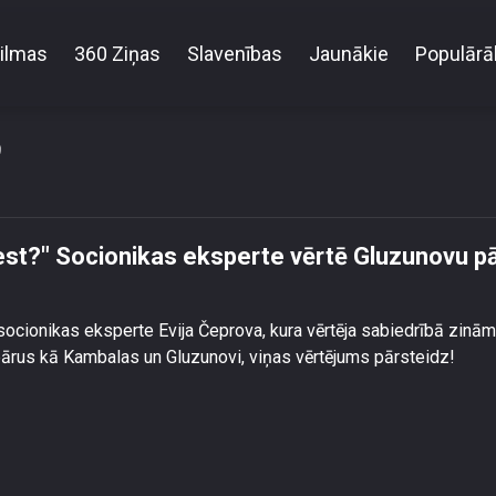
ilmas
360 Ziņas
Slavenības
Jaunākie
Populārā
tiecībās grib ciest?\" Socionikas eksperte vērtē Gluz
9
ciest?" Socionikas eksperte vērtē Gluzunovu p
 socionikas eksperte Evija Čeprova, kura vērtēja sabiedrībā zinā
 pārus kā Kambalas un Gluzunovi, viņas vērtējums pārsteidz!