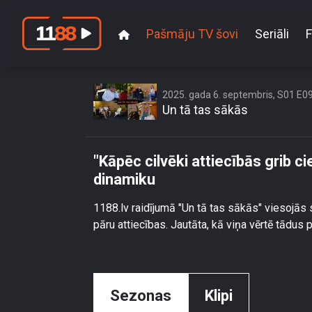
Pašmāju TV šovi
Seriāli
F
\"Kāpēc cilvēki at
2025. gada 6. septembris, S01 E0
Un tā tas sākās
"Kāpēc cilvēki attiecībās grib 
dinamiku
1188.lv raidījumā "Un tā tas sākās" viesojās
pāru attiecības. Jautāta, kā viņa vērtē tādus
Sezonas
Klipi