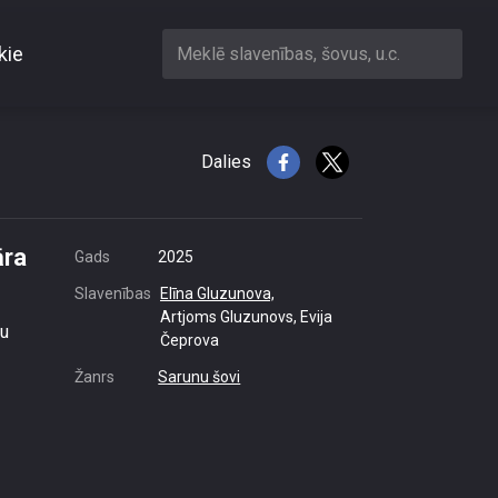
kie
Meklē slavenības, šovus, u.c.
unovu pāra dinamiku
Dalies
āra
Gads
2025
Slavenības
Elīna Gluzunova,
Artjoms Gluzunovs, Evija
mu
Čeprova
Žanrs
Sarunu šovi