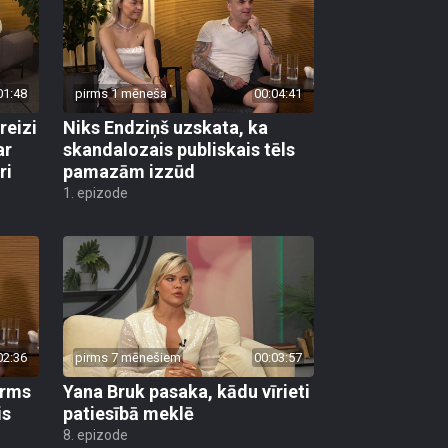
01:48
pirms 1 mēneša
00:04:41
reizi
Niks Endziņš uzskata, ka
ar
skandalozais publiskais tēls
ri
pamazām izzūd
1. epizode
02:36
pirms 7 mēnešiem
00:03:57
irms
Yana Bruk pasaka, kādu vīrieti
is
patiesībā meklē
8. epizode