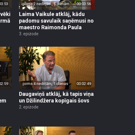
03:53
pirms 2 nedēļām, 5 dienām
00:03:56
lvēki
Laima Vaikule atklāj, kādu
pirmā
padomu savulaik saņēmusi no
maestro Raimonda Paula
3. epizode
02:59
pirms 4 nedēļām, 1 dienas
00:02:49
Daugaviņš atklāj, kā tapis viņa
iem
un Džilindžera kopīgais šovs
2. epizode