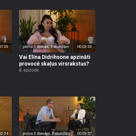
01:33
pirms 1 dienas, 3 stundām
00:03:53
Vai Elīna Didrihsone apzināti
provocē skaļus virsrakstus?
8. epizode
02:24
pirms 3 dienām, 3 stundām
00:03:57