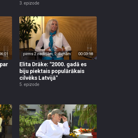
3. epizode
06:01
pirms 2 nedēļām, 2 dienām
00:03:18
 par
Elita Drāke: "2000. gadā es
biju piektais populārākais
cilvēks Latvijā"
5. epizode