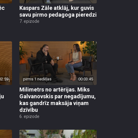
ēc
Kaspars Zāle atklāj, kur guvis
savu pirmo pedagoga pieredzi
7. epizode
02:59
pirms 1 nedēļas
00:03:45
Milimetrs no artērijas. Miks
ju
Galvanovskis par negadījumu,
kas gandrīz maksāja viņam
dzīvību
6. epizode