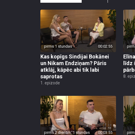
pirms 1 stundas
00:02:55
pirm
Kas kopīgs Sindijai Bokānei
Elīn
un Nikam Endziņam? Pāris
līdz
atklāj, kāpēc abi tik labi
pārb
saprotas
8. epi
1. epizode
pirms 2 dienām, 1 stundas
00:03:55
pirm