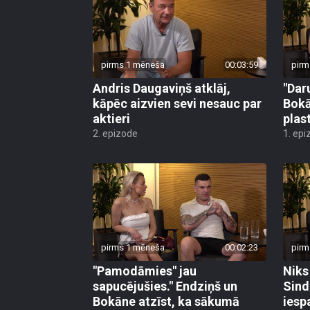
pirms 1 mēneša
00:03:59
pirm
Andris Daugaviņš atklāj,
"Daru
kāpēc aizvien sevi nesauc par
Bokā
aktieri
plas
2. epizode
1. epi
pirms 1 mēneša
00:02:23
pirm
"Pamodāmies" jau
Niks
sapucējušies." Endziņš un
Sind
Bokāne atzīst, ka sākumā
iesp