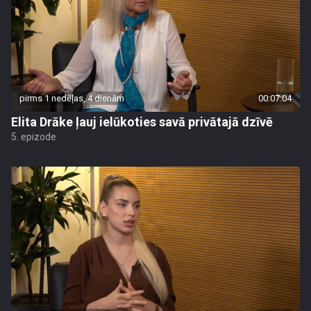
pirms 1 nedēļas, 4 dienām
00:07:04
Elita Drāke ļauj ielūkoties savā privātajā dzīvē
5. epizode