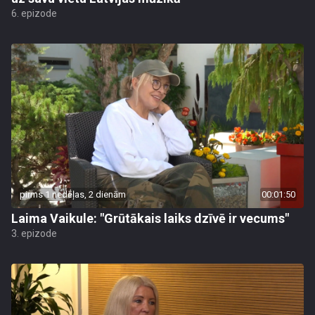
6. epizode
pirms 1 nedēļas, 2 dienām
00:01:50
Laima Vaikule: "Grūtākais laiks dzīvē ir vecums"
3. epizode