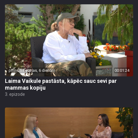
pirms 1 nedēļas, 6 dienām
00:01:24
Laima Vaikule pastāsta, kāpēc sauc sevi par
mammas kopiju
3. epizode