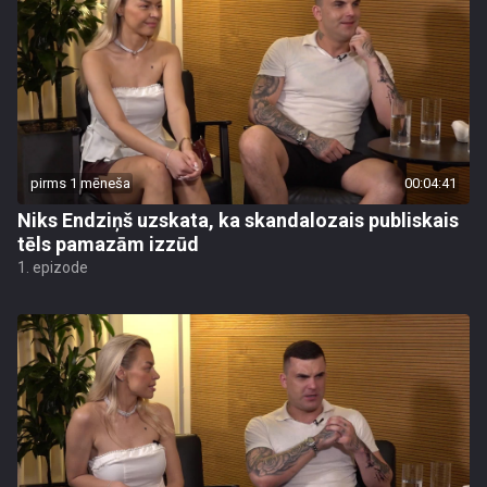
pirms 1 mēneša
00:04:41
Niks Endziņš uzskata, ka skandalozais publiskais
tēls pamazām izzūd
1. epizode