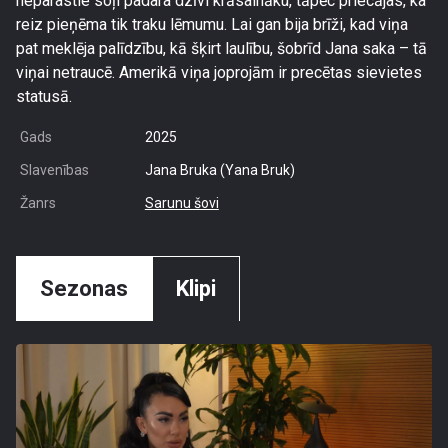
neparastie soļi padara dzīvi krāsaināku, tāpēc priecājas, ka
reiz pieņēma tik traku lēmumu. Lai gan bija brīži, kad viņa
pat meklēja palīdzību, kā šķirt laulību, šobrīd Jana saka – tā
viņai netraucē. Amerikā viņa joprojām ir precētas sievietes
statusā.
Gads
2025
Slavenības
Jana Bruka (Yana Bruk)
Žanrs
Sarunu šovi
Sezonas
Klipi