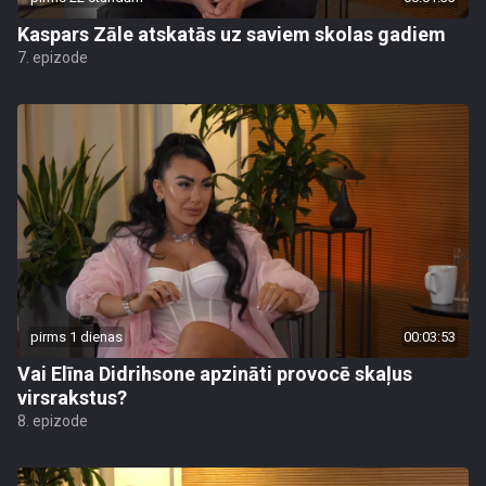
Kaspars Zāle atskatās uz saviem skolas gadiem
7. epizode
pirms 1 dienas
00:03:53
Vai Elīna Didrihsone apzināti provocē skaļus
virsrakstus?
8. epizode