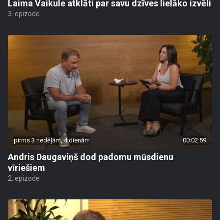
Laima Vaikule atklāti par savu dzīves lielāko izvēli
3. epizode
pirms 3 nedēļām, 4 dienām
00:02:59
Andris Daugaviņš dod padomu mūsdienu
vīriešiem
2. epizode