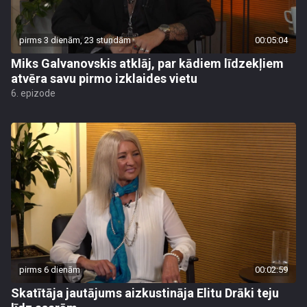
pirms 3 dienām, 23 stundām
00:05:04
Miks Galvanovskis atklāj, par kādiem līdzekļiem
atvēra savu pirmo izklaides vietu
6. epizode
pirms 6 dienām
00:02:59
Skatītāja jautājums aizkustināja Elitu Drāki teju