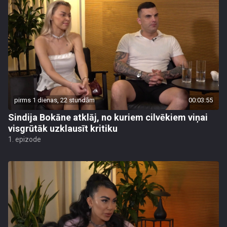
pirms 1 dienas, 22 stundām
00:03:55
Sindija Bokāne atklāj, no kuriem cilvēkiem viņai
visgrūtāk uzklausīt kritiku
1. epizode