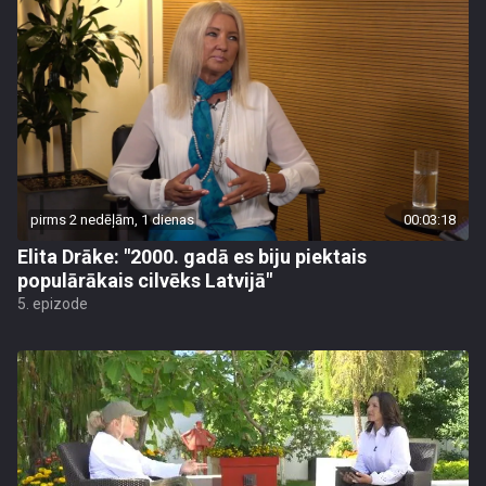
pirms 2 nedēļām, 1 dienas
00:03:18
Elita Drāke: "2000. gadā es biju piektais
populārākais cilvēks Latvijā"
5. epizode