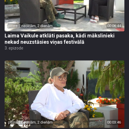
pirms 2 nedēļām, 2 dienām
00:06:44
Laima Vaikule atklāti pasaka, kādi mākslinieki
nekad neuzstāsies viņas festivālā
3. epizode
pirms 2 nedēļām, 2 dienām
00:03:46