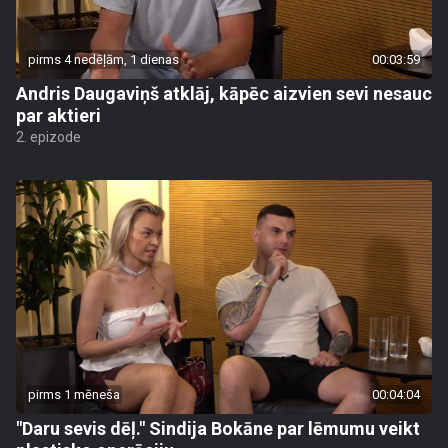
pirms 4 nedēļām, 1 dienas
00:03:59
Andris Daugaviņš atklāj, kāpēc aizvien sevi nesauc
par aktieri
2. epizode
pirms 1 mēneša
00:04:04
"Daru sevis dēļ." Sindija Bokāne par lēmumu veikt