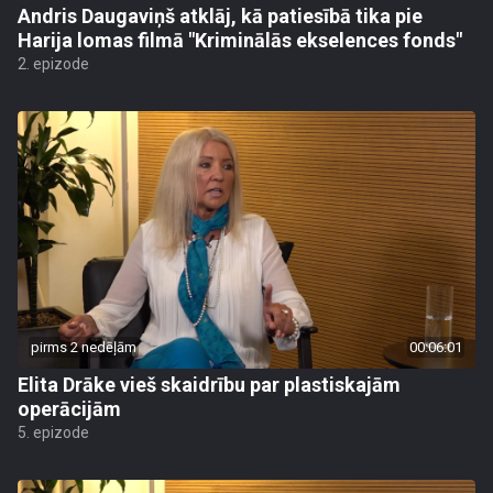
Andris Daugaviņš atklāj, kā patiesībā tika pie
Harija lomas filmā "Kriminālās ekselences fonds"
2. epizode
pirms 2 nedēļām
00:06:01
Elita Drāke vieš skaidrību par plastiskajām
operācijām
5. epizode