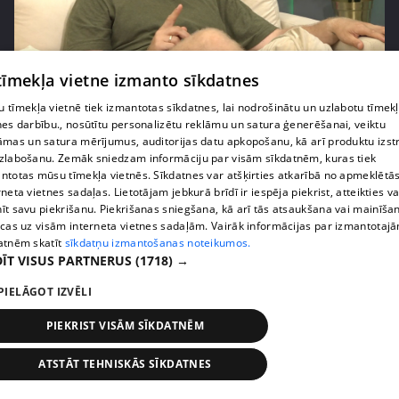
pirms 10 mēnešiem, 3 nedēļām
00:04:43
 tīmekļa vietne izmanto sīkdatnes
Uģa Kuģa padoms gudriem vīriem – ļaujiet sievām
 tīmekļa vietnē tiek izmantotas sīkdatnes, lai nodrošinātu un uzlabotu tīmek
restartēties
nes darbību., nosūtītu personalizētu reklāmu un satura ģenerēšanai, veiktu
10. epizode
āmas un satura mērījumus, auditorijas datu apkopošanu, kā arī produktu izst
zlabošanu. Zemāk sniedzam informāciju par visām sīkdatnēm, kuras tiek
ntotas mūsu tīmekļa vietnēs. Sīkdatnes var atšķirties atkarībā no apmeklētā
rneta vietnes sadaļas. Lietotājam jebkurā brīdī ir iespēja piekrist, atteikties va
īt savu piekrišanu. Piekrišanas sniegšana, kā arī tās atsaukšana vai mainīša
ecas uz visām interneta vietnes sadaļām. Vairāk informācijas par izmantotaj
atnēm skatīt
sīkdatņu izmantošanas noteikumos.
ĪT VISUS PARTNERUS
(1718) →
PIELĀGOT IZVĒLI
PIEKRIST VISĀM SĪKDATNĒM
ATSTĀT TEHNISKĀS SĪKDATNES
pirms 10 mēnešiem, 3 nedēļām
00:02:27
Uģis Kuģis skarbs: "Kā bābas tie veči palikuši!"