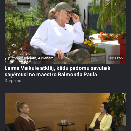
pirms 2 nedēļām, 4 dienām
00:03:56
Laima Vaikule atklāj, kādu padomu savulaik
saņēmusi no maestro Raimonda Paula
3. epizode