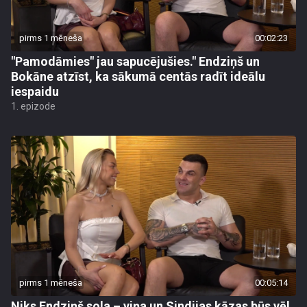
pirms 1 mēneša
00:02:23
"Pamodāmies" jau sapucējušies." Endziņš un
Bokāne atzīst, ka sākumā centās radīt ideālu
iespaidu
1. epizode
pirms 1 mēneša
00:05:14
Niks Endziņš sola – viņa un Sindijas kāzas būs vēl