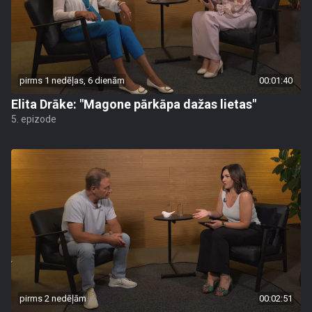
pirms 1 nedēļas, 6 dienām
00:01:40
Elita Drāke: "Magone pārkāpa dažas lietas"
5. epizode
pirms 2 nedēļām
00:02:51