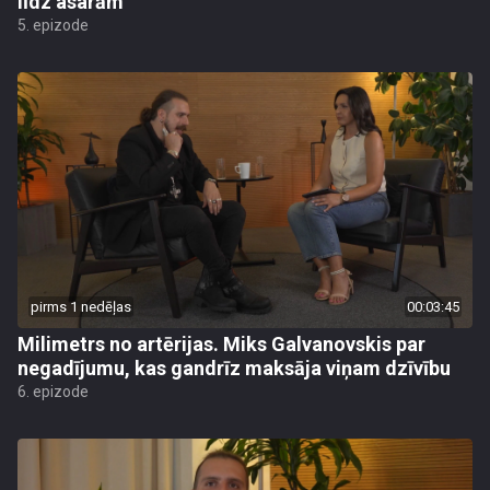
līdz asarām
5. epizode
pirms 1 nedēļas
00:03:45
Milimetrs no artērijas. Miks Galvanovskis par
negadījumu, kas gandrīz maksāja viņam dzīvību
6. epizode