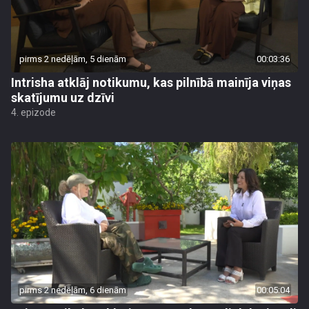
pirms 2 nedēļām, 5 dienām
00:03:36
Intrisha atklāj notikumu, kas pilnībā mainīja viņas
skatījumu uz dzīvi
4. epizode
pirms 2 nedēļām, 6 dienām
00:05:04