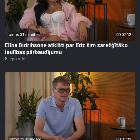
pirms 31 minūtes
00:02:12
Elīna Didrihsone atklāti par līdz šim sarežģītāko
laulības pārbaudījumu
8. epizode
pirms 22 stundām
00:01:33