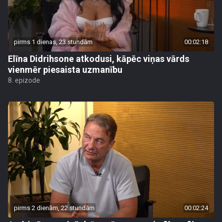
pirms 1 dienas, 23 stundām
00:02:18
Elīna Didrihsone atkodusi, kāpēc viņas vārds
vienmēr piesaista uzmanību
8. epizode
pirms 2 dienām, 22 stundām
00:02:24