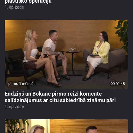
plastisko operāciju
1. epizode
pirms 1 mēneša
00:01:48
Endziņš un Bokāne pirmo reizi komentē
salīdzinājumus ar citu sabiedrībā zināmu pāri
1. epizode