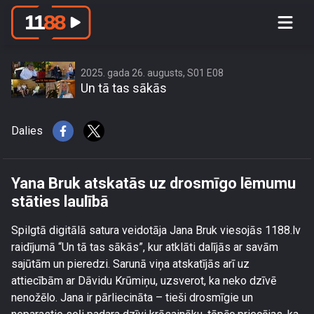
Yana Bruk atskatās uz drosmīgo
lēmumu stāties laulībā
2025. gada 26. augusts, S01 E08
Un tā tas sākās
Dalies
Yana Bruk atskatās uz drosmīgo lēmumu
stāties laulībā
Spilgtā digitālā satura veidotāja Jana Bruk viesojās 1188.lv
raidījumā “Un tā tas sākās”, kur atklāti dalījās ar savām
sajūtām un pieredzi. Sarunā viņa atskatījās arī uz
attiecībām ar Dāvidu Krūmiņu, uzsverot, ka neko dzīvē
nenožēlo. Jana ir pārliecināta – tieši drosmīgie un