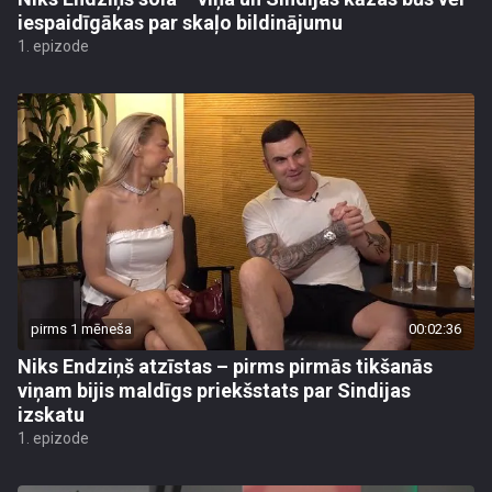
iespaidīgākas par skaļo bildinājumu
1. epizode
pirms 1 mēneša
00:02:36
Niks Endziņš atzīstas – pirms pirmās tikšanās
viņam bijis maldīgs priekšstats par Sindijas
izskatu
1. epizode