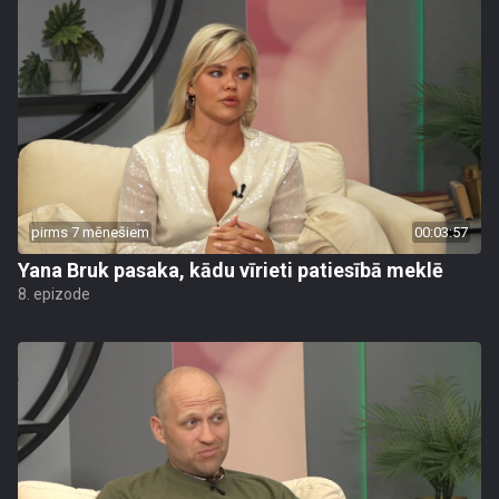
pirms 7 mēnešiem
00:03:57
Yana Bruk pasaka, kādu vīrieti patiesībā meklē
8. epizode