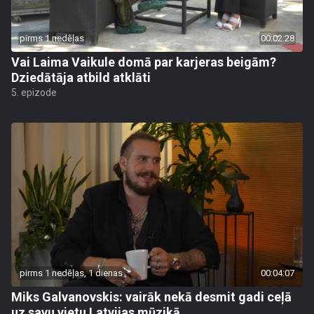
pirms 1 nedēļas
00:02:28
Vai Laima Vaikule domā par karjeras beigām?
Dziedātāja atbild atklāti
5. epizode
pirms 1 nedēļas, 1 dienas
00:04:07
Miks Galvanovskis: vairāk nekā desmit gadi ceļā
uz savu vietu Latvijas mūzikā