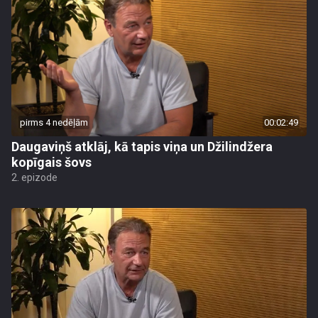
pirms 4 nedēļām
00:02:49
Daugaviņš atklāj, kā tapis viņa un Džilindžera
kopīgais šovs
2. epizode