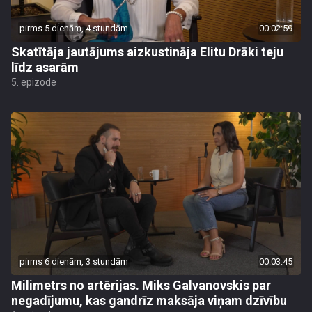
pirms 5 dienām, 4 stundām
00:02:59
Skatītāja jautājums aizkustināja Elitu Drāki teju
līdz asarām
5. epizode
pirms 6 dienām, 3 stundām
00:03:45
Milimetrs no artērijas. Miks Galvanovskis par
negadījumu, kas gandrīz maksāja viņam dzīvību