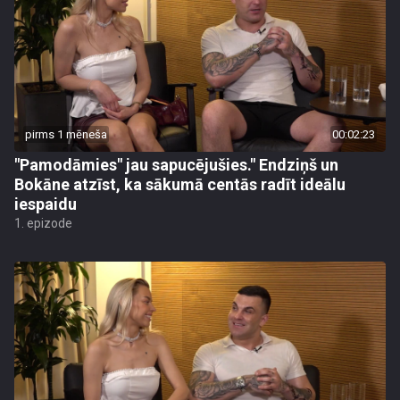
pirms 1 mēneša
00:02:23
"Pamodāmies" jau sapucējušies." Endziņš un
Bokāne atzīst, ka sākumā centās radīt ideālu
iespaidu
1. epizode