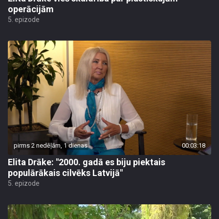
operācijām
5. epizode
pirms 2 nedēļām, 1 dienas
00:03:18
Elita Drāke: "2000. gadā es biju piektais
populārākais cilvēks Latvijā"
5. epizode