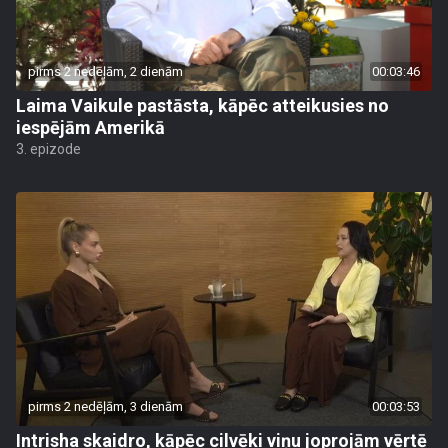
pirms 2 nedēļām, 2 dienām
00:03:46
Laima Vaikule pastāsta, kāpēc atteikusies no
iespējām Amerikā
3. epizode
pirms 2 nedēļām, 3 dienām
00:03:53
Intrisha skaidro, kāpēc cilvēki viņu joprojām vērtē