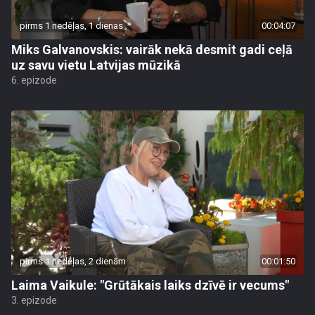
pirms 1 nedēļas, 1 dienas
00:04:07
Miks Galvanovskis: vairāk nekā desmit gadi ceļā
uz savu vietu Latvijas mūzikā
6. epizode
pirms 1 nedēļas, 2 dienām
00:01:50
Laima Vaikule: "Grūtākais laiks dzīvē ir vecums"
3. epizode