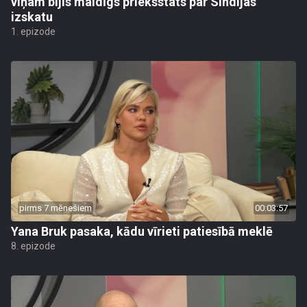
viņam bijis maldīgs priekšstats par Sindijas
izskatu
1. epizode
pirms 7 mēnešiem
00:03:57
Yana Bruk pasaka, kādu vīrieti patiesībā meklē
8. epizode