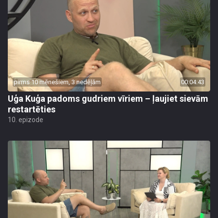
pirms 10 mēnešiem, 3 nedēļām
00:04:43
Uģa Kuģa padoms gudriem vīriem – ļaujiet sievām
restartēties
10. epizode