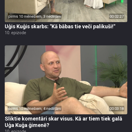
pirms 10 mēnešiem, 3 nedēļām
00:02:27
Uģis Kuģis skarbs: "Kā bābas tie veči palikuši!"
10. epizode
pirms 10 mēnešiem, 4 nedēļām
00:03:18
Sliktie komentāri skar visus. Kā ar tiem tiek galā
Uģa Kuģa ģimenē?
10. epizode