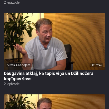
2. epizode
pirms 4 nedēļām
00:02:49
Daugaviņš atklāj, kā tapis viņa un Džilindžera
kopīgais šovs
2. epizode