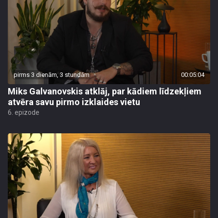
pirms 3 dienām, 3 stundām
00:05:04
Miks Galvanovskis atklāj, par kādiem līdzekļiem
atvēra savu pirmo izklaides vietu
6. epizode