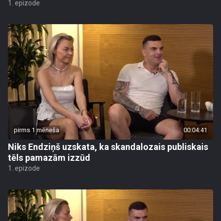
1. epizode
pirms 1 mēneša
00:04:41
Niks Endziņš uzskata, ka skandalozais publiskais
tēls pamazām izzūd
1. epizode