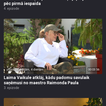
pēc pirmā iespaida
4. epizode
pirms 2 nedēļām, 4 dienām
00:03:56
Laima Vaikule atklāj, kādu padomu savulaik
saņēmusi no maestro Raimonda Paula
3. epizode