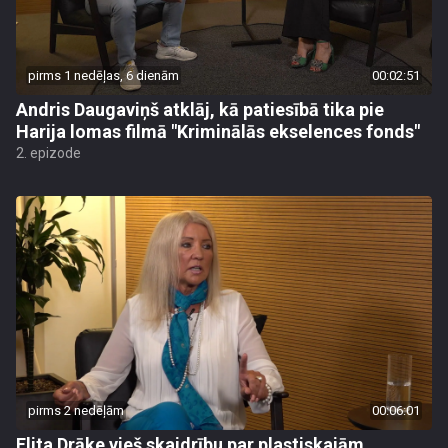
pirms 1 nedēļas, 6 dienām
00:02:51
Andris Daugaviņš atklāj, kā patiesībā tika pie
Harija lomas filmā "Kriminālās ekselences fonds"
2. epizode
pirms 2 nedēļām
00:06:01
Elita Drāke vieš skaidrību par plastiskajām