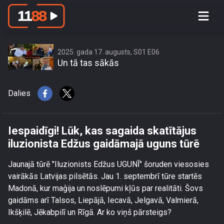
Iespaidīgi! Lūk, kas sagaida skatītājus
iluzionista Edžus gaidāmajā uguns
tūrē
2025. gada 17. augusts, S01 E06
Un tā tas sākās
Dalies
Iespaidīgi! Lūk, kas sagaida skatītājus
iluzionista Edžus gaidāmajā uguns tūrē
Jaunajā tūrē "Iluzionists Edžus UGUNĪ" šoruden viesosies
vairākās Latvijas pilsētās. Jau 1. septembrī tūre startēs
Madonā, kur maģija un noslēpumi kļūs par realitāti. Šovs
gaidāms arī Talsos, Liepājā, Iecavā, Jelgavā, Valmierā,
Ikšķilē, Jēkabpilī un Rīgā. Ar ko viņš pārsteigs?