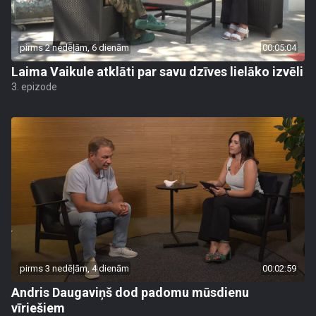
pirms 2 nedēļām, 6 dienām
00:05:04
Laima Vaikule atklāti par savu dzīves lielāko izvēli
3. epizode
pirms 3 nedēļām, 4 dienām
00:02:59
Andris Daugaviņš dod padomu mūsdienu
vīriešiem