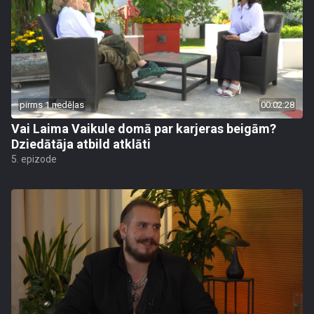
pirms 1 nedēļas
00:02:28
Vai Laima Vaikule domā par karjeras beigām?
Dziedātāja atbild atklāti
5. epizode