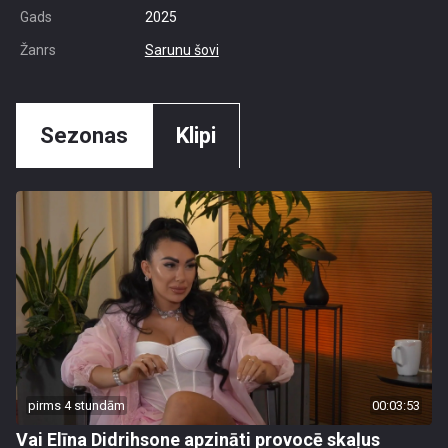
Gads
2025
Žanrs
Sarunu šovi
Sezonas
Klipi
pirms 4 stundām
00:03:53
Vai Elīna Didrihsone apzināti provocē skaļus