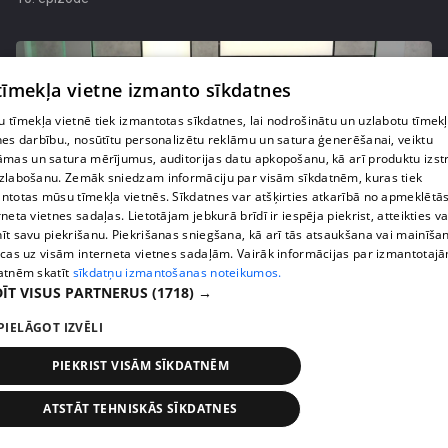
 tīmekļa vietne izmanto sīkdatnes
 tīmekļa vietnē tiek izmantotas sīkdatnes, lai nodrošinātu un uzlabotu tīmek
nes darbību., nosūtītu personalizētu reklāmu un satura ģenerēšanai, veiktu
āmas un satura mērījumus, auditorijas datu apkopošanu, kā arī produktu izst
zlabošanu. Zemāk sniedzam informāciju par visām sīkdatnēm, kuras tiek
ntotas mūsu tīmekļa vietnēs. Sīkdatnes var atšķirties atkarībā no apmeklētā
rneta vietnes sadaļas. Lietotājam jebkurā brīdī ir iespēja piekrist, atteikties va
īt savu piekrišanu. Piekrišanas sniegšana, kā arī tās atsaukšana vai mainīša
ecas uz visām interneta vietnes sadaļām. Vairāk informācijas par izmantotaj
pirms 10 mēnešiem, 4 nedēļām
00:04:58
atnēm skatīt
sīkdatņu izmantošanas noteikumos.
Uģis Kuģis apņēmies nopietni pievērsties
ĪT VISUS PARTNERUS
(1718) →
veselības problēmu sakārtošanai
PIELĀGOT IZVĒLI
10. epizode
PIEKRIST VISĀM SĪKDATNĒM
ATSTĀT TEHNISKĀS SĪKDATNES