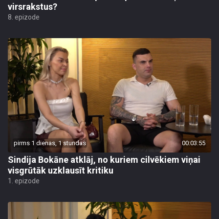
virsrakstus?
8. epizode
pirms 1 dienas, 1 stundas
00:03:55
Sindija Bokāne atklāj, no kuriem cilvēkiem viņai
visgrūtāk uzklausīt kritiku
1. epizode