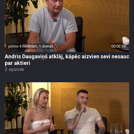
pirms 4 nedēļām, 1 dienas
00:03:59
Andris Daugaviņš atklāj, kāpēc aizvien sevi nesauc
par aktieri
2. epizode