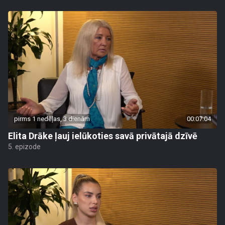
pirms 1 nedēļas, 3 dienām
00:07:04
Elita Drāke ļauj ielūkoties savā privātajā dzīvē
5. epizode