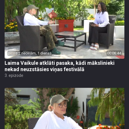
pirms 2 nedēļām, 1 dienas
00:06:44
Laima Vaikule atklāti pasaka, kādi mākslinieki
nekad neuzstāsies viņas festivālā
3. epizode