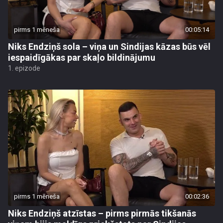
pirms 1 mēneša
00:05:14
Niks Endziņš sola – viņa un Sindijas kāzas būs vēl
iespaidīgākas par skaļo bildinājumu
1. epizode
pirms 1 mēneša
00:02:36
Niks Endziņš atzīstas – pirms pirmās tikšanās