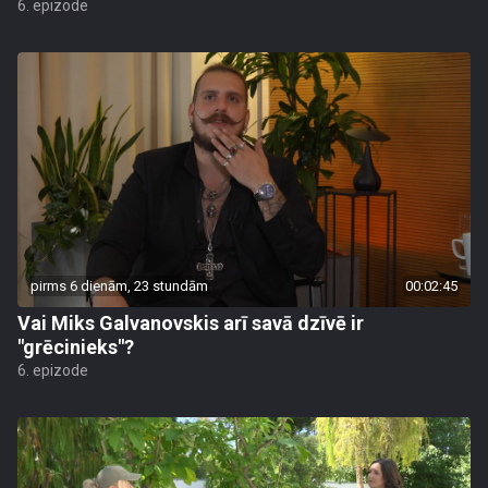
6. epizode
pirms 6 dienām, 23 stundām
00:02:45
Vai Miks Galvanovskis arī savā dzīvē ir
"grēcinieks"?
6. epizode