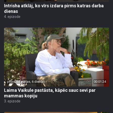
Intrisha atklāj, ko vīrs izdara pirms katras darba
dienas
4. epizode
pirms 1 nedēļas, 6 dienām
00:01:24
Laima Vaikule pastāsta, kāpēc sauc sevi par
mammas kopiju
3. epizode