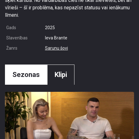
šķiet kārtībā. No vardarbības cieš ne tikai sievietes, bet arī
vīrieši – šī ir problēma, kas nepazīst statusu vai ienākumu
līmeni.
Gads
2025
Slavenības
Ieva Brante
Žanrs
Sarunu šovi
Sezonas
Klipi