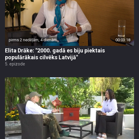
pirms 2 nedēļām, 4 dienām
00:03:18
Elita Drāke: "2000. gadā es biju piektais
populārākais cilvēks Latvijā"
5. epizode