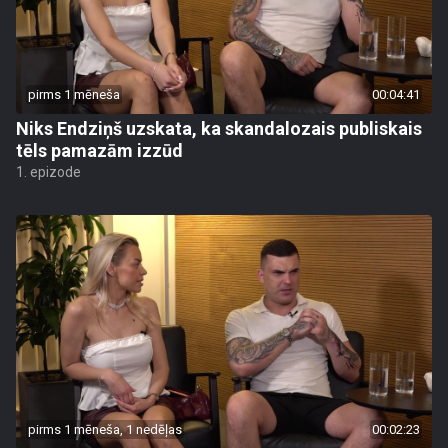
pirms 1 mēneša
00:04:41
Niks Endziņš uzskata, ka skandalozais publiskais
tēls pamazām izzūd
1. epizode
pirms 1 mēneša, 1 nedēļas
00:02:23