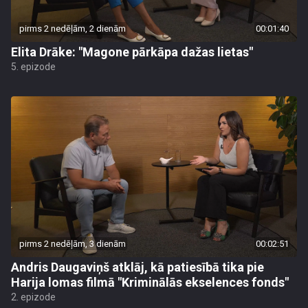
pirms 2 nedēļām, 2 dienām
00:01:40
Elita Drāke: "Magone pārkāpa dažas lietas"
5. epizode
pirms 2 nedēļām, 3 dienām
00:02:51
Andris Daugaviņš atklāj, kā patiesībā tika pie
Harija lomas filmā "Kriminālās ekselences fonds"
2. epizode