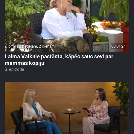
pirms 2 nedēļām, 2 dienām
00:01:24
Laima Vaikule pastāsta, kāpēc sauc sevi par
mammas kopiju
3. epizode