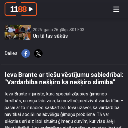
Ieva Brante ar tiešu vēstījumu
sabiedrībai: \"Vardarbība nešķiro kā
nešķiro slimība\"
2025. gada 26. jūlijs, S01 E03
Un tā tas sākās
Dalies
Ieva Brante ar tiešu vēstījumu sabiedrībai:
"Vardarbība nešķiro kā nešķiro slimība"
Ieva Brante ir juriste, kura specializējusies ģimenes
tiesībās, un viņa labi zina, ko nozīmē piedzīvot vardarbību –
pašai ar to ir nācies saskarties. Ieva uzsver, ka vardarbība
nav tikai sociāli nelabvēlīgu ģimeņu problēma. Tā var
slēpties arī aiz labi situētu ģimeņu durvīm, kur viss ārēji