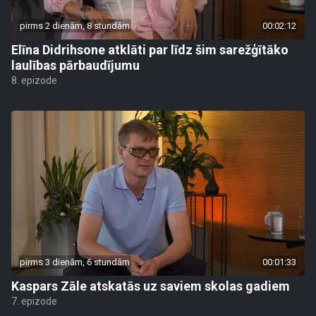
pirms 2 dienām, 8 stundām
00:02:12
Elīna Didrihsone atklāti par līdz šim sarežģītāko
laulības pārbaudījumu
8. epizode
pirms 3 dienām, 6 stundām
00:01:33
Kaspars Zāle atskatās uz saviem skolas gadiem
7. epizode