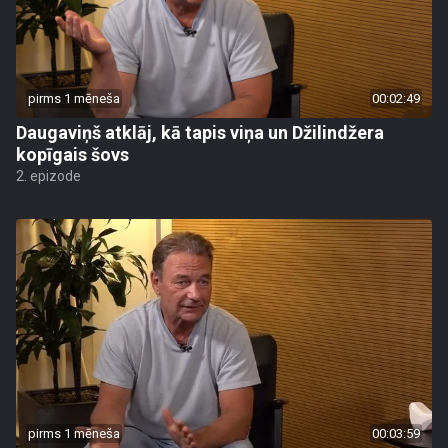
pirms 1 mēneša
00:02:49
Daugaviņš atklāj, kā tapis viņa un Džilindžera
kopīgais šovs
2. epizode
pirms 1 mēneša
00:03:59