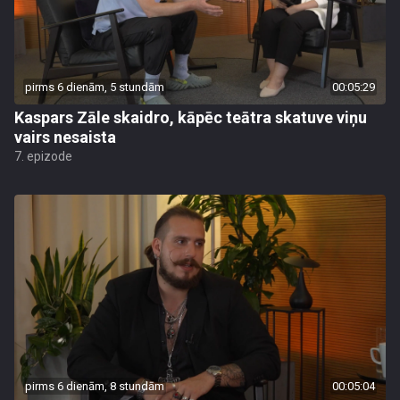
pirms 6 dienām, 5 stundām
00:05:29
Kaspars Zāle skaidro, kāpēc teātra skatuve viņu
vairs nesaista
7. epizode
pirms 6 dienām, 8 stundām
00:05:04