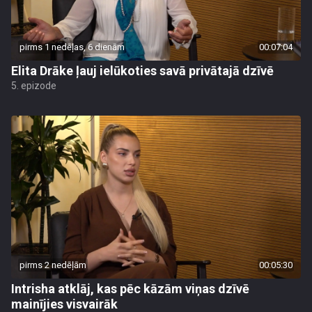
pirms 1 nedēļas, 6 dienām
00:07:04
Elita Drāke ļauj ielūkoties savā privātajā dzīvē
5. epizode
pirms 2 nedēļām
00:05:30
Intrisha atklāj, kas pēc kāzām viņas dzīvē
mainījies visvairāk