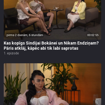
pirms 2 dienām, 6 stundām
00:02:55
Kas kopīgs Sindijai Bokānei un Nikam Endziņam?
Pāris atklāj, kāpēc abi tik labi saprotas
1. epizode