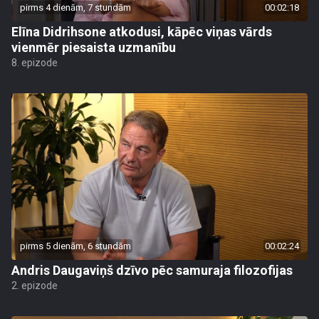
pirms 4 dienām, 7 stundām
00:02:18
Elīna Didrihsone atkodusi, kāpēc viņas vārds
vienmēr piesaista uzmanību
8. epizode
pirms 5 dienām, 6 stundām
00:02:24
Andris Daugaviņš dzīvo pēc samuraja filozofijas
2. epizode