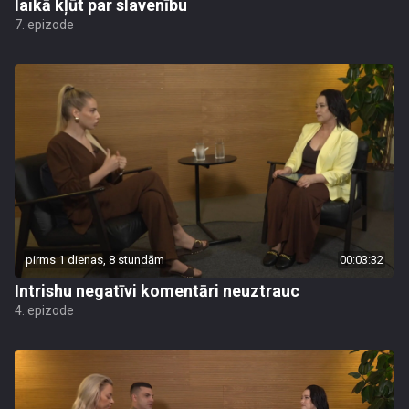
laikā kļūt par slavenību
7. epizode
pirms 1 dienas, 8 stundām
00:03:32
Intrishu negatīvi komentāri neuztrauc
4. epizode