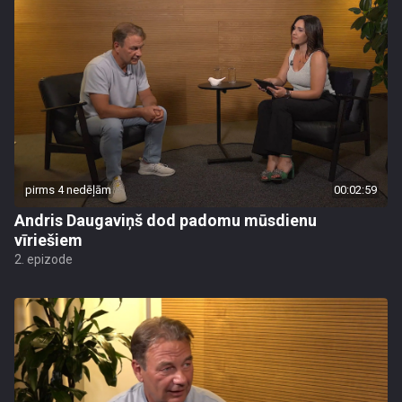
pirms 4 nedēļām
00:02:59
Andris Daugaviņš dod padomu mūsdienu
vīriešiem
2. epizode