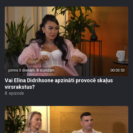
pirms 3 dienām, 8 stundām
00:03:53
Vai Elīna Didrihsone apzināti provocē skaļus
virsrakstus?
8. epizode