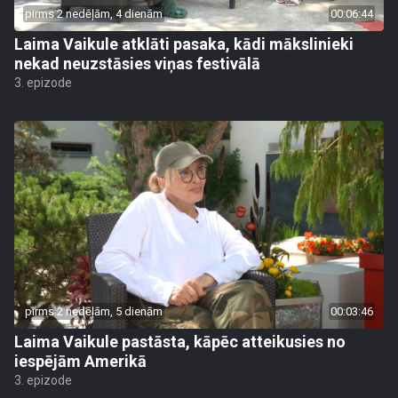
pirms 2 nedēļām, 4 dienām
00:06:44
Laima Vaikule atklāti pasaka, kādi mākslinieki
nekad neuzstāsies viņas festivālā
3. epizode
pirms 2 nedēļām, 5 dienām
00:03:46
Laima Vaikule pastāsta, kāpēc atteikusies no
iespējām Amerikā
3. epizode