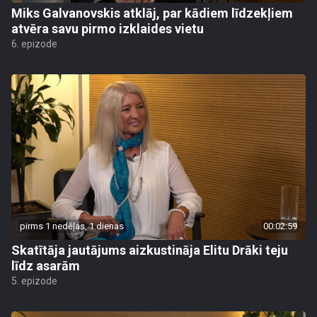
Miks Galvanovskis atklāj, par kādiem līdzekļiem
atvēra savu pirmo izklaides vietu
6. epizode
pirms 1 nedēļas, 1 dienas
00:02:59
Skatītāja jautājums aizkustināja Elitu Drāki teju
līdz asarām
5. epizode