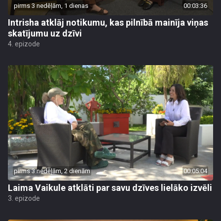
pirms 3 nedēļām, 1 dienas
00:03:36
Intrisha atklāj notikumu, kas pilnībā mainīja viņas
skatījumu uz dzīvi
4. epizode
pirms 3 nedēļām, 2 dienām
00:05:04
Laima Vaikule atklāti par savu dzīves lielāko izvēli
3. epizode