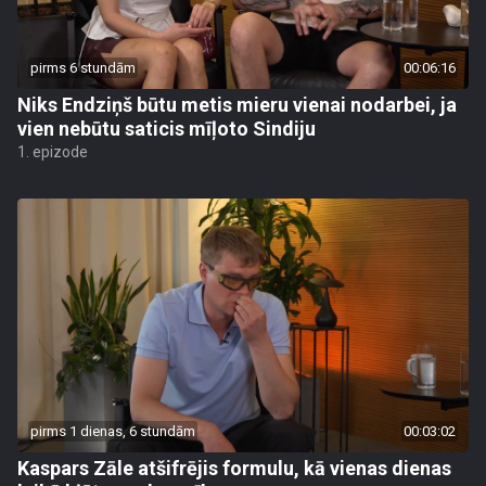
pirms 6 stundām
00:06:16
Niks Endziņš būtu metis mieru vienai nodarbei, ja
vien nebūtu saticis mīļoto Sindiju
1. epizode
pirms 1 dienas, 6 stundām
00:03:02
Kaspars Zāle atšifrējis formulu, kā vienas dienas