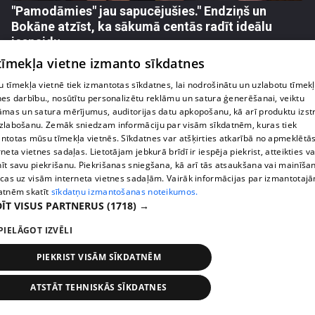
"Pamodāmies" jau sapucējušies." Endziņš un
Bokāne atzīst, ka sākumā centās radīt ideālu
iespaidu
1. epizode
 tīmekļa vietne izmanto sīkdatnes
 tīmekļa vietnē tiek izmantotas sīkdatnes, lai nodrošinātu un uzlabotu tīmek
nes darbību., nosūtītu personalizētu reklāmu un satura ģenerēšanai, veiktu
āmas un satura mērījumus, auditorijas datu apkopošanu, kā arī produktu izst
zlabošanu. Zemāk sniedzam informāciju par visām sīkdatnēm, kuras tiek
ntotas mūsu tīmekļa vietnēs. Sīkdatnes var atšķirties atkarībā no apmeklētā
rneta vietnes sadaļas. Lietotājam jebkurā brīdī ir iespēja piekrist, atteikties va
īt savu piekrišanu. Piekrišanas sniegšana, kā arī tās atsaukšana vai mainīša
ecas uz visām interneta vietnes sadaļām. Vairāk informācijas par izmantotaj
atnēm skatīt
sīkdatņu izmantošanas noteikumos.
ĪT VISUS PARTNERUS
(1718) →
PIELĀGOT IZVĒLI
pirms 1 mēneša, 1 nedēļas
00:05:14
PIEKRIST VISĀM SĪKDATNĒM
Niks Endziņš sola – viņa un Sindijas kāzas būs vēl
iespaidīgākas par skaļo bildinājumu
ATSTĀT TEHNISKĀS SĪKDATNES
1. epizode