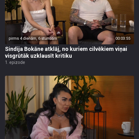
pirms 4 dienām, 6 stundām
00:03:55
Sindija Bokāne atklāj, no kuriem cilvēkiem viņai
visgrūtāk uzklausīt kritiku
1. epizode