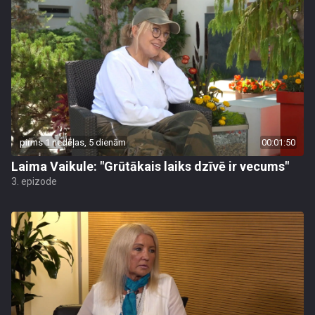
pirms 1 nedēļas, 5 dienām
00:01:50
Laima Vaikule: "Grūtākais laiks dzīvē ir vecums"
3. epizode