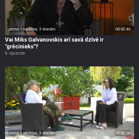
pirms 1 nedēļas, 3 dienām
00:02:45
Vai Miks Galvanovskis arī savā dzīvē ir
"grēcinieks"?
6. epizode
pirms 1 nedēļas, 3 dienām
00:02:28