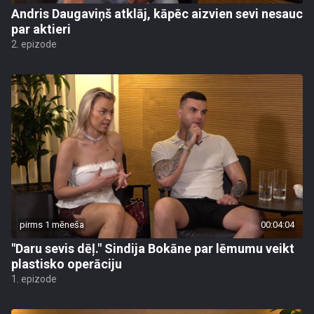
Andris Daugaviņš atklāj, kāpēc aizvien sevi nesauc
par aktieri
2. epizode
pirms 1 mēneša
00:04:04
"Daru sevis dēļ." Sindija Bokāne par lēmumu veikt
plastisko operāciju
1. epizode