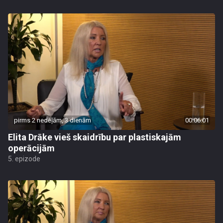
pirms 2 nedēļām, 3 dienām
00:06:01
Elita Drāke vieš skaidrību par plastiskajām
operācijām
5. epizode