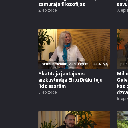
samuraja filozofijas
savu
2. epizode
7. epi
pirms 5 dienām, 20 stundām
00:02:59
pirm
Skatītāja jautājums
Mili
aizkustināja Elitu Drāki teju
Galv
līdz asarām
kas 
dzīv
5. epizode
6. epi