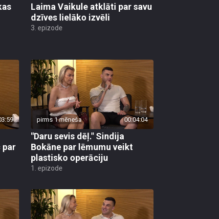
kas
Laima Vaikule atklāti par savu
dzīves lielāko izvēli
3. epizode
03:59
pirms 1 mēneša
00:04:04
"Daru sevis dēļ." Sindija
 par
Bokāne par lēmumu veikt
plastisko operāciju
1. epizode