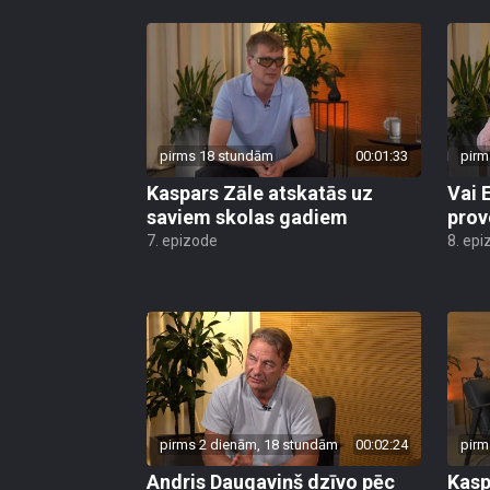
pirms 18 stundām
00:01:33
pirm
Kaspars Zāle atskatās uz
Vai 
saviem skolas gadiem
prov
7. epizode
8. epi
pirms 2 dienām, 18 stundām
00:02:24
pirm
Andris Daugaviņš dzīvo pēc
Kasp