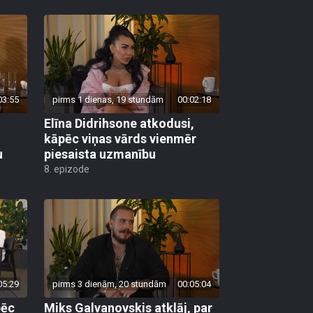
03:55
pirms 1 dienas, 19 stundām
00:02:18
Elīna Didrihsone atkodusi,
kāpēc viņas vārds vienmēr
u
piesaista uzmanību
8. epizode
05:29
pirms 3 dienām, 20 stundām
00:05:04
pēc
Miks Galvanovskis atklāj, par