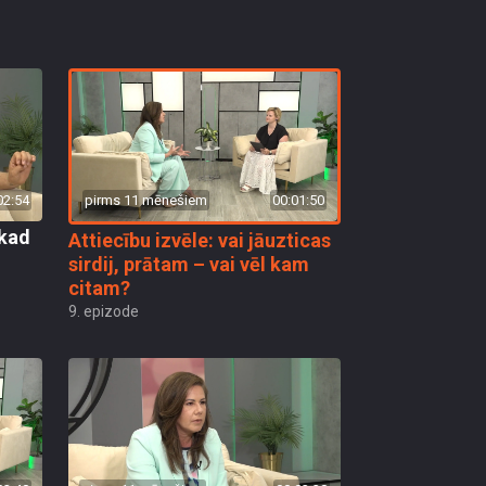
pirms 11 mēnešiem
00:01:50
02:54
 kad
Attiecību izvēle: vai jāuzticas
sirdij, prātam – vai vēl kam
citam?
9. epizode