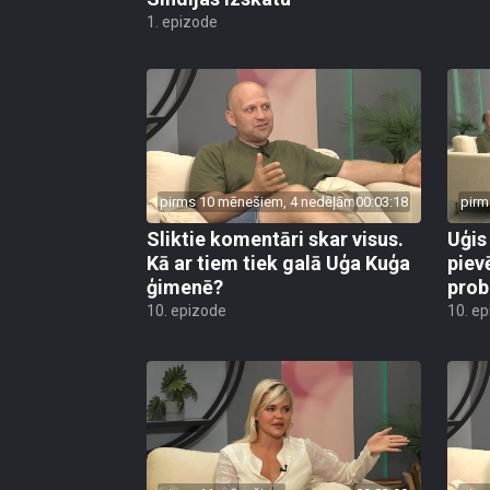
1. epizode
pirms 10 mēnešiem, 4 nedēļām
00:03:18
pirm
Sliktie komentāri skar visus.
Uģis
Kā ar tiem tiek galā Uģa Kuģa
piev
ģimenē?
prob
10. epizode
10. e