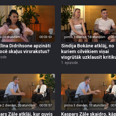
s 20 stundām
00:03:53
pirms 1 dienas, 18 stundām
00:
Elīna Didrihsone apzināti
Sindija Bokāne atklāj, no
ocē skaļus virsrakstus?
kuriem cilvēkiem viņai
visgrūtāk uzklausīt kritik
zode
1. epizode
s 2 dienām, 20 stundām
00:03:57
pirms 3 dienām, 17 stundām
00:
ars Zāle atklāj, kur guvis
Kaspars Zāle skaidro, kā