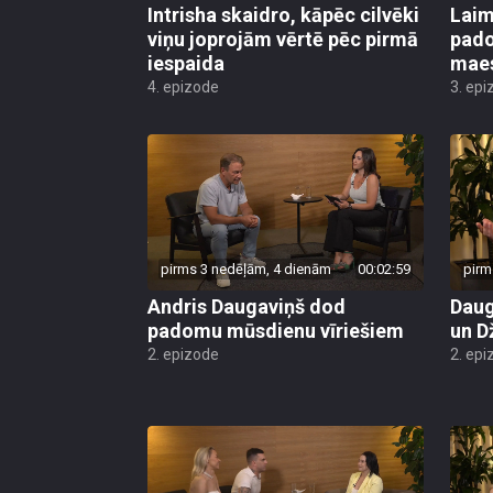
Intrisha skaidro, kāpēc cilvēki
Laim
viņu joprojām vērtē pēc pirmā
pado
iespaida
maes
4. epizode
3. epi
pirms 3 nedēļām, 4 dienām
00:02:59
pirm
Andris Daugaviņš dod
Daug
padomu mūsdienu vīriešiem
un D
2. epizode
2. epi