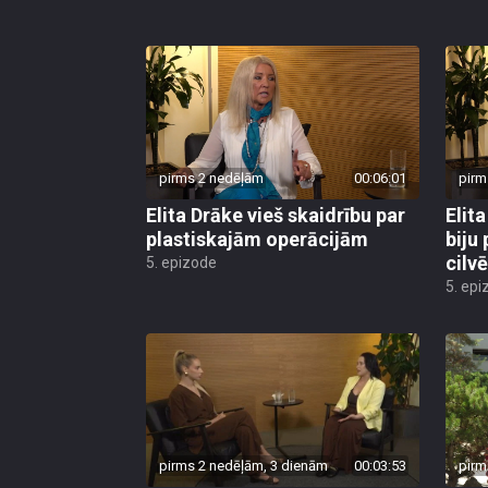
pirms 2 nedēļām
00:06:01
pirm
Elita Drāke vieš skaidrību par
Elit
plastiskajām operācijām
biju
cilvē
5. epizode
5. epi
pirms 2 nedēļām, 3 dienām
00:03:53
pirm