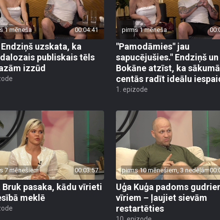
s 1 mēneša
00:04:41
pirms 1 mēneša
00:
 Endziņš uzskata, ka
"Pamodāmies" jau
dalozais publiskais tēls
sapucējušies." Endziņš un
azām izzūd
Bokāne atzīst, ka sākumā
centās radīt ideālu iespa
zode
1. epizode
s 7 mēnešiem
00:03:57
pirms 10 mēnešiem, 3 nedēļām
00:
 Bruk pasaka, kādu vīrieti
Uģa Kuģa padoms gudri
esībā meklē
vīriem – ļaujiet sievām
restartēties
zode
10. epizode