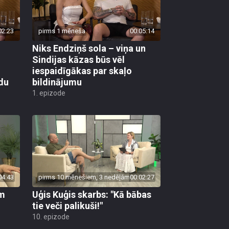
02:23
pirms 1 mēneša
00:05:14
Niks Endziņš sola – viņa un
Sindijas kāzas būs vēl
iespaidīgākas par skaļo
idu
bildinājumu
1. epizode
04:43
pirms 10 mēnešiem, 3 nedēļām
00:02:27
em
Uģis Kuģis skarbs: "Kā bābas
tie veči palikuši!"
10. epizode