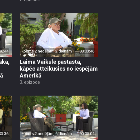
06:44
pirms 2 nedēļām, 2 dienām
00:03:46
aka,
Laima Vaikule pastāsta,
kāpēc atteikusies no iespējām
lā
Amerikā
3. epizode
03:36
pirms 2 nedēļām, 6 dienām
00:05:04