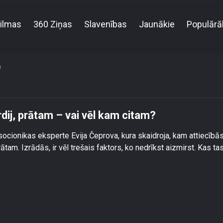
ilmas
360 Ziņas
Slavenības
Jaunākie
Populārā
cību izvēle: vai jāuzticas sirdij, prātam – vai vēl kam 
9
irdij, prātam – vai vēl kam citam?
socionikas eksperte Evija Čeprova, kura skaidroja, kam attiecībā
rātam. Izrādās, ir vēl trešais faktors, ko nedrīkst aizmirst. Kas tas