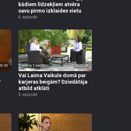
kādiem līdzekļiem atvēra
savu pirmo izklaides vietu
6. epizode
02:45
pirms 1 nedēļas
00:02:28
Vai Laima Vaikule domā par
?
karjeras beigām? Dziedātāja
atbild atklāti
5. epizode