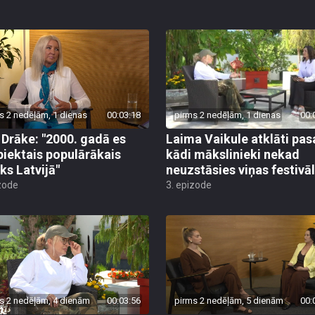
s 2 nedēļām, 1 dienas
00:03:18
pirms 2 nedēļām, 1 dienas
00:
a Drāke: "2000. gadā es
Laima Vaikule atklāti pas
 piektais populārākais
kādi mākslinieki nekad
ks Latvijā"
neuzstāsies viņas festivā
zode
3. epizode
s 2 nedēļām, 4 dienām
00:03:56
pirms 2 nedēļām, 5 dienām
00: