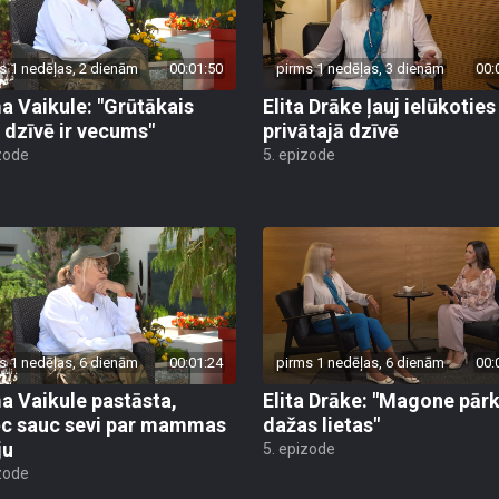
s 1 nedēļas, 2 dienām
00:01:50
pirms 1 nedēļas, 3 dienām
00:
a Vaikule: "Grūtākais
Elita Drāke ļauj ielūkoties
s dzīvē ir vecums"
privātajā dzīvē
zode
5. epizode
s 1 nedēļas, 6 dienām
00:01:24
pirms 1 nedēļas, 6 dienām
00:
a Vaikule pastāsta,
Elita Drāke: "Magone pār
c sauc sevi par mammas
dažas lietas"
ju
5. epizode
zode