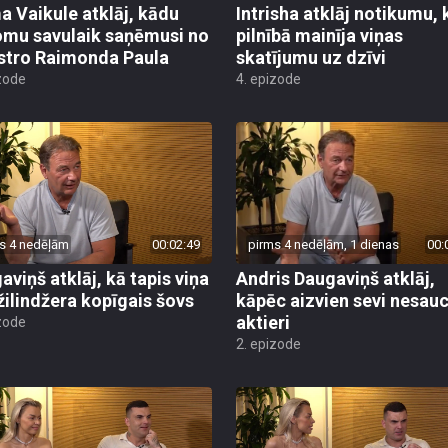
a Vaikule atklāj, kādu
Intrisha atklāj notikumu, 
mu savulaik saņēmusi no
pilnībā mainīja viņas
tro Raimonda Paula
skatījumu uz dzīvi
zode
4. epizode
s 4 nedēļām
00:02:49
pirms 4 nedēļām, 1 dienas
00:
aviņš atklāj, kā tapis viņa
Andris Daugaviņš atklāj,
žilindžera kopīgais šovs
kāpēc aizvien sevi nesauc
aktieri
zode
2. epizode