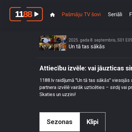
Pašmāju TV šovi
Seriāli
F
Attie
2025. gada 8. septembris, S01 E0
Un tā tas sākās
Attiecību izvēle: vai jāuzticas s
1188.lv raidījumā "Un tā tas sākās" viesojās 
partnera izvēlē vairāk uzticēties – sirdij vai p
Skaties un uzzini!
Sezonas
Klipi