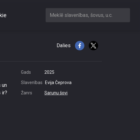
kie
Meklē slavenības, šovus, u.c.
citam?
Dalies
Gads
2025
Slavenības
Evija Čeprova
s un
 ir?
Žanrs
Sarunu šovi