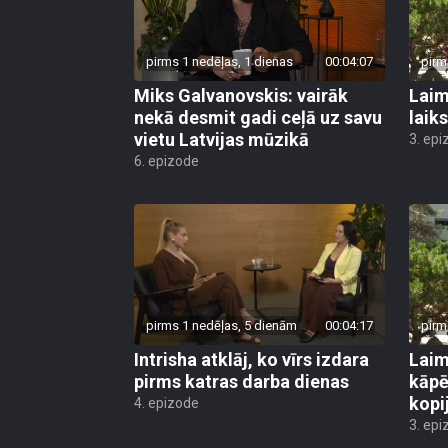
pirms 1 nedēļas, 1 dienas
00:04:07
pirm
Miks Galvanovskis: vairāk
Laim
nekā desmit gadi ceļā uz savu
laik
vietu Latvijas mūzikā
3. epi
6. epizode
pirms 1 nedēļas, 5 dienām
00:04:17
pirm
Intrisha atklāj, ko vīrs izdara
Laim
pirms katras darba dienas
kāpē
kopi
4. epizode
3. epi