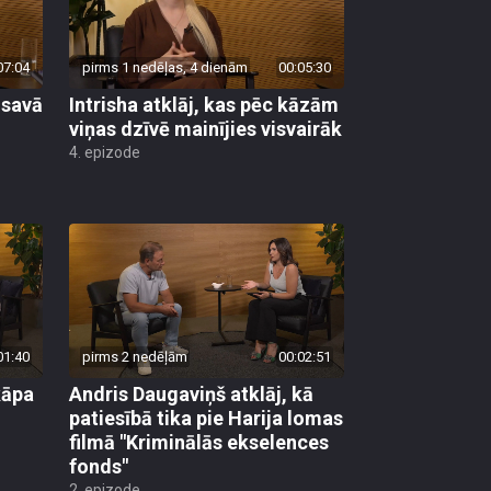
07:04
pirms 1 nedēļas, 4 dienām
00:05:30
 savā
Intrisha atklāj, kas pēc kāzām
viņas dzīvē mainījies visvairāk
4. epizode
01:40
pirms 2 nedēļām
00:02:51
kāpa
Andris Daugaviņš atklāj, kā
patiesībā tika pie Harija lomas
filmā "Kriminālās ekselences
fonds"
2. epizode