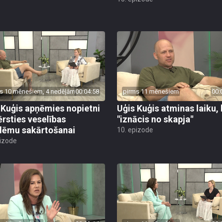
s 10 mēnešiem, 4 nedēļām
00:04:58
pirms 11 mēnešiem
00:
 Kuģis apņēmies nopietni
Uģis Kuģis atminas laiku,
ērsties veselības
"iznācis no skapja"
lēmu sakārtošanai
10. epizode
pizode