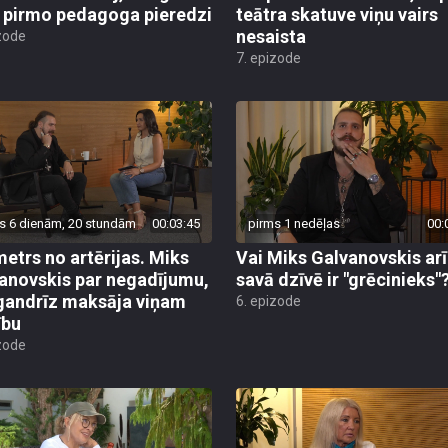
 pirmo pedagoga pieredzi
teātra skatuve viņu vairs
nesaista
zode
7. epizode
s 6 dienām, 20 stundām
00:03:45
pirms 1 nedēļas
00:
metrs no artērijas. Miks
Vai Miks Galvanovskis arī
anovskis par negadījumu,
savā dzīvē ir "grēcinieks"
gandrīz maksāja viņam
6. epizode
ību
zode