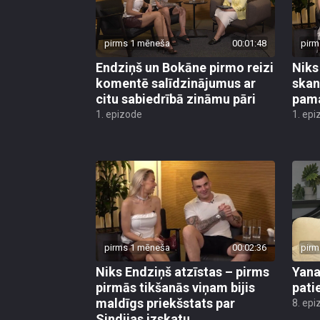
pirms 1 mēneša
00:01:48
pirm
Endziņš un Bokāne pirmo reizi
Niks
komentē salīdzinājumus ar
skan
citu sabiedrībā zināmu pāri
pam
1. epizode
1. epi
pirms 1 mēneša
00:02:36
pirm
Niks Endziņš atzīstas – pirms
Yana
pirmās tikšanās viņam bijis
pati
maldīgs priekšstats par
8. epi
Sindijas izskatu