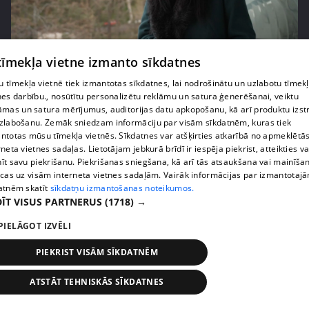
pirms 2 nedēļām, 5 dienām
00:02:30
 tīmekļa vietne izmanto sīkdatnes
Agrita Bindre nāk klajā ar sāpīgām atmiņām par
 tīmekļa vietnē tiek izmantotas sīkdatnes, lai nodrošinātu un uzlabotu tīmek
meitas Beatrises diagnozi
nes darbību., nosūtītu personalizētu reklāmu un satura ģenerēšanai, veiktu
55. epizode
āmas un satura mērījumus, auditorijas datu apkopošanu, kā arī produktu izst
zlabošanu. Zemāk sniedzam informāciju par visām sīkdatnēm, kuras tiek
ntotas mūsu tīmekļa vietnēs. Sīkdatnes var atšķirties atkarībā no apmeklētā
rneta vietnes sadaļas. Lietotājam jebkurā brīdī ir iespēja piekrist, atteikties va
īt savu piekrišanu. Piekrišanas sniegšana, kā arī tās atsaukšana vai mainīša
ecas uz visām interneta vietnes sadaļām. Vairāk informācijas par izmantotaj
atnēm skatīt
sīkdatņu izmantošanas noteikumos.
ĪT VISUS PARTNERUS
(1718) →
PIELĀGOT IZVĒLI
PIEKRIST VISĀM SĪKDATNĒM
ATSTĀT TEHNISKĀS SĪKDATNES
pirms 2 nedēļām, 6 dienām
00:04:45
"Rēķinu vīram piestādi!" Olga Koha pie speciālista