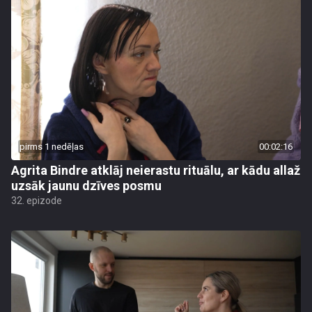
pirms 1 nedēļas
00:02:16
Agrita Bindre atklāj neierastu rituālu, ar kādu allaž
uzsāk jaunu dzīves posmu
32. epizode