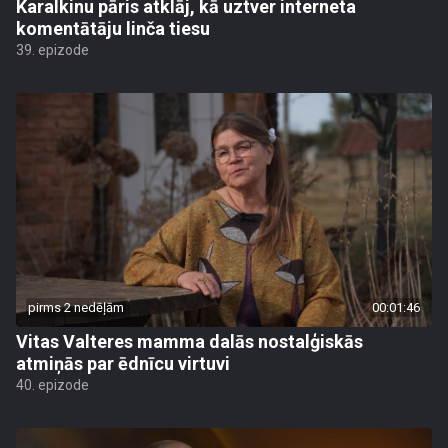
Karalkinu pāris atklāj, kā uztver interneta
komentātāju linča tiesu
39. epizode
pirms 2 nedēļām
00:01:46
Vitas Valteres mamma dalās nostalģiskās
atmiņās par ēdnīcu virtuvi
40. epizode