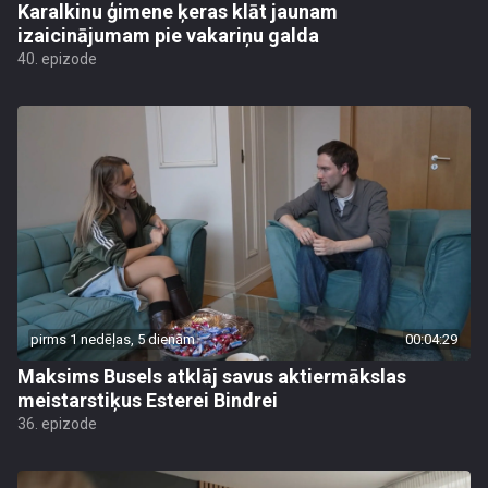
Karalkinu ģimene ķeras klāt jaunam
izaicinājumam pie vakariņu galda
40. epizode
pirms 1 nedēļas, 5 dienām
00:04:29
Maksims Busels atklāj savus aktiermākslas
meistarstiķus Esterei Bindrei
36. epizode