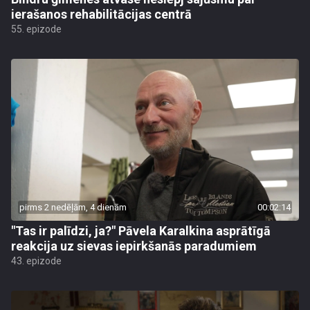
ierašanos rehabilitācijas centrā
55. epizode
pirms 2 nedēļām, 4 dienām
00:02:14
"Tas ir palīdzi, ja?" Pāvela Karalkina asprātīgā
reakcija uz sievas iepirkšanās paradumiem
43. epizode