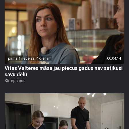
pirms 1 nedēļas, 4 dienām
00:04:14
Vitas Valteres māsa jau piecus gadus nav satikusi
savu dēlu
35. epizode