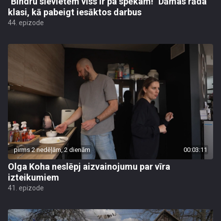
"Bindru sievietēm viss ir pa spēkam!" Dāmas rāda
klasi, kā pabeigt iesāktos darbus
44. epizode
pirms 2 nedēļām, 2 dienām
00:03:11
Olga Koha neslēpj aizvainojumu par vīra
izteikumiem
41. epizode