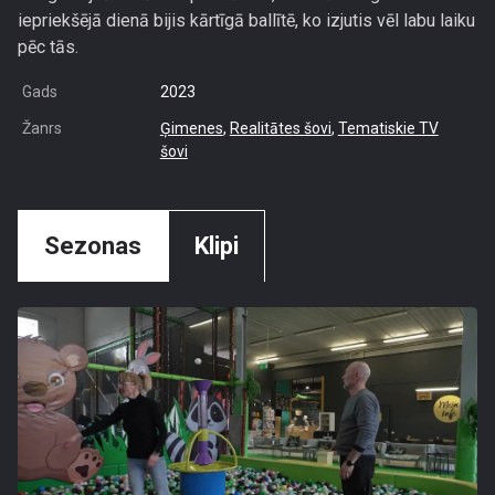
iepriekšējā dienā bijis kārtīgā ballītē, ko izjutis vēl labu laiku
pēc tās.
Gads
2023
Žanrs
Ģimenes
,
Realitātes šovi
,
Tematiskie TV
šovi
Sezonas
Klipi