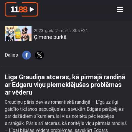
Līga Graudiņa atceras, kā pirmajā
randiņā ar Edgaru viņu piemeklējušas
problēmas ar vēderu
2023. gada 2. marts, S05 E24
Ģimene burkā
Dalies
Līga Graudiņa atceras, kā pirmajā randiņā
ar Edgaru viņu piemeklējušas problēmas
ar vēderu
Graudiņu pāris devies romantiskā randiņā – Līga uz ilgi
gaidīto tikšanos sapucējusies, savukārt Edgars parūpējies
par dažādiem sīkumiem, lai viss noritētu pēc iespējas
sirsnīgāk. Pāris arī atceras, kā noritējis viņu pirmais randiņš
– Līgai bijušas vēdera problēmas, savukārt Edgars