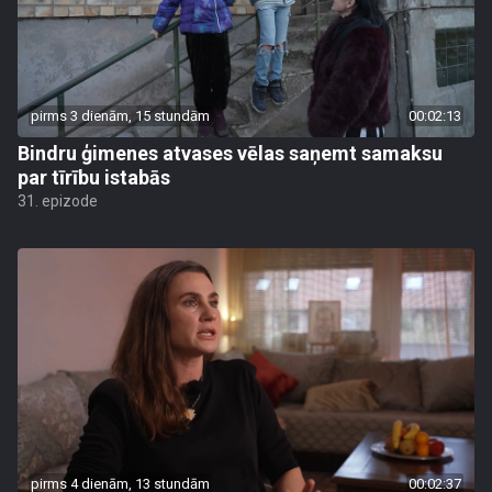
pirms 3 dienām, 15 stundām
00:02:13
Bindru ģimenes atvases vēlas saņemt samaksu
par tīrību istabās
31. epizode
pirms 4 dienām, 13 stundām
00:02:37