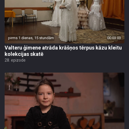
pirms 1 dienas, 15 stundām
00:03:03
Valteru ģimene atrāda krāšņos tērpus kāzu kleitu
kolekcijas skatē
28. epizode