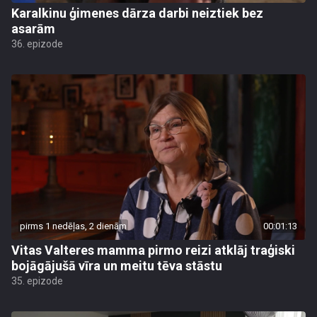
Karalkinu ģimenes dārza darbi neiztiek bez
asarām
36. epizode
pirms 1 nedēļas, 2 dienām
00:01:13
Vitas Valteres mamma pirmo reizi atklāj traģiski
bojāgājušā vīra un meitu tēva stāstu
35. epizode