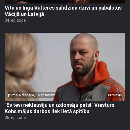
Vita un Inga Valteres salīdzina dzīvi un pabalstus
Vācijā un Latvijā
34. epizode
pirms 4 dienām, 15 stundām
00:02:46
"Es tevi neklausīju un izdomāju pats!" Viesturs
Kohs mājas darbos liek lietā spītību
36. epizode