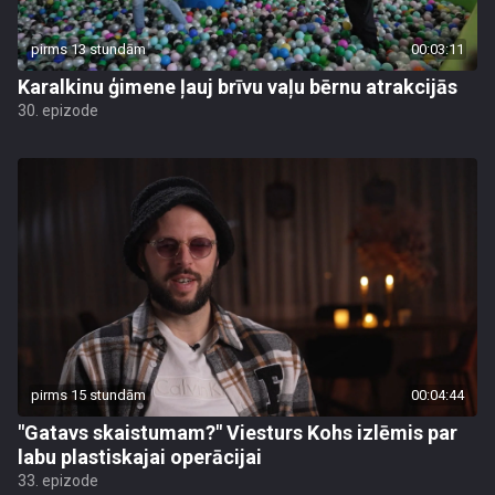
pirms 13 stundām
00:03:11
Karalkinu ģimene ļauj brīvu vaļu bērnu atrakcijās
30. epizode
pirms 15 stundām
00:04:44
"Gatavs skaistumam?" Viesturs Kohs izlēmis par
labu plastiskajai operācijai
33. epizode