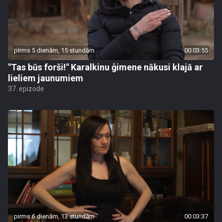
pirms 5 dienām, 15 stundām
00:03:55
"Tas būs forši!" Karalkinu ģimene nākusi klajā ar
lieliem jaunumiem
37. epizode
pirms 6 dienām, 13 stundām
00:03:37