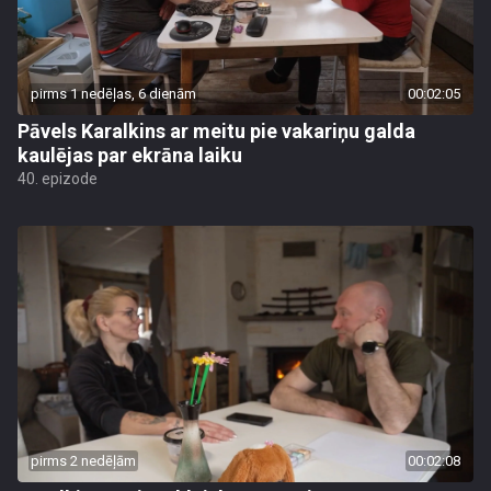
pirms 1 nedēļas, 6 dienām
00:02:05
Pāvels Karalkins ar meitu pie vakariņu galda
kaulējas par ekrāna laiku
40. epizode
pirms 2 nedēļām
00:02:08