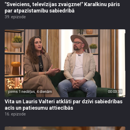
"Sveiciens, televīzijas zvaigzne!" Karalkinu pāris
par atpazīstamību sabiedrībā
39. epizode
pirms 1 nedēļas, 4 dienām
00:03:39
Vita un Lauris Valteri atklāti par dzīvi sabiedrības
acīs un patiesumu attiecībās
16. epizode