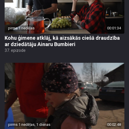
pirms 1 nedēļas
00:01:34
Kohu ģimene atklāj, kā aizsākās ciešā draudzība
ar dziedātāju Ainaru Bumbieri
37. epizode
pirms 1 nedēļas, 1 dienas
00:02:48