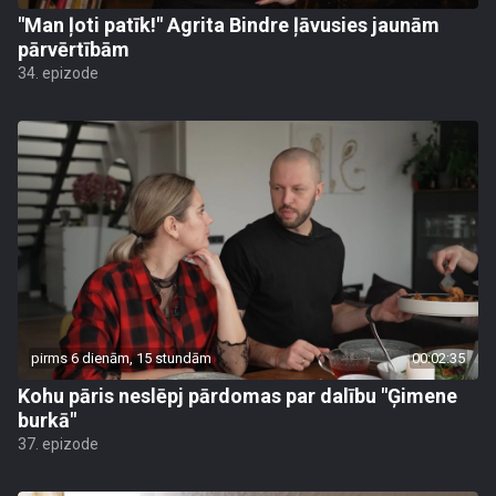
"Man ļoti patīk!" Agrita Bindre ļāvusies jaunām
pārvērtībām
34. epizode
pirms 6 dienām, 15 stundām
00:02:35
Kohu pāris neslēpj pārdomas par dalību "Ģimene
burkā"
37. epizode