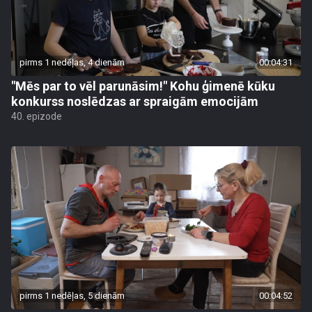
pirms 1 nedēļas, 4 dienām
00:04:31
"Mēs par to vēl parunāsim!" Kohu ģimenē kūku
konkurss noslēdzas ar spraigām emocijām
40. epizode
pirms 1 nedēļas, 5 dienām
00:04:52