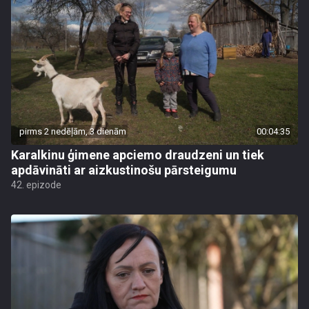
pirms 2 nedēļām, 3 dienām
00:04:35
Karalkinu ģimene apciemo draudzeni un tiek
apdāvināti ar aizkustinošu pārsteigumu
42. epizode