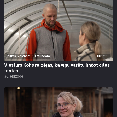
pirms 5 dienām, 13 stundām
00:02:13
Viesturs Kohs raizējas, ka viņu varētu linčot citas
tantes
36. epizode