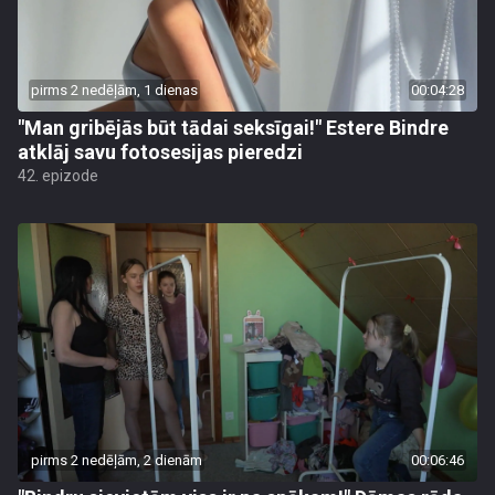
pirms 2 nedēļām, 1 dienas
00:04:28
"Man gribējās būt tādai seksīgai!" Estere Bindre
atklāj savu fotosesijas pieredzi
42. epizode
pirms 2 nedēļām, 2 dienām
00:06:46