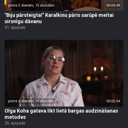
pirms 2 dienām, 13 stundām
00:05:49
"Biju pārsteigta!" Karalkinu pāris sarūpē meitai
sirsnīgu dāvanu
31. epizode
pirms 2 dienām, 15 stundām
00:02:34
Olga Koha gatava likt lietā bargas audzināšanas
metodes
35. epizode