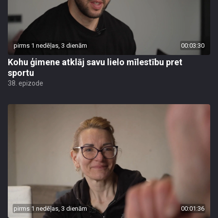
pirms 1 nedēļas, 3 dienām
00:03:30
Kohu ģimene atklāj savu lielo mīlestību pret
sportu
38. epizode
pirms 1 nedēļas, 3 dienām
00:01:36