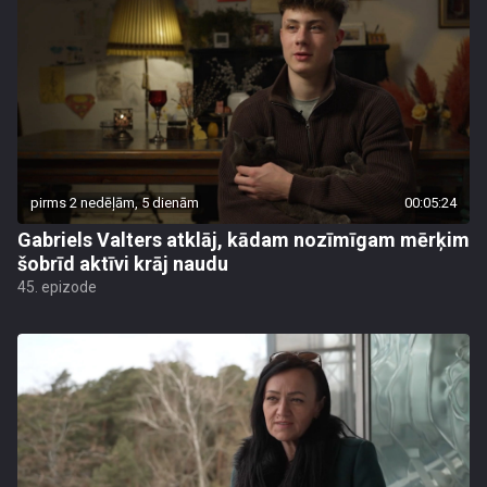
pirms 2 nedēļām, 5 dienām
00:05:24
Gabriels Valters atklāj, kādam nozīmīgam mērķim
šobrīd aktīvi krāj naudu
45. epizode