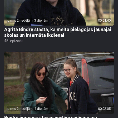
pirms 2 nedēļām, 3 dienām
00:01:40
Agrita Bindre stāsta, kā meita pielāgojas jaunajai
skolas un internāta ikdienai
45. epizode
pirms 2 nedēļām, 4 dienām
00:02:05
Bindru ģimenes atvase neslēpj sajūsmu par