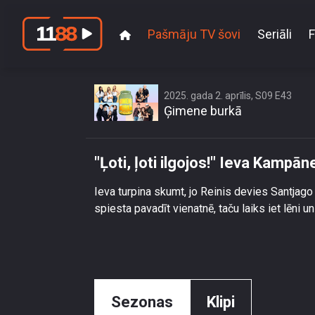
Pašmāju TV šovi
Seriāli
F
2025. gada 2. aprīlis, S09 E43
Ģimene burkā
"Ļoti, ļoti ilgojos!" Ieva Kamp
Ieva turpina skumt, jo Reinis devies Santjago 
spiesta pavadīt vienatnē, taču laiks iet lēni u
Sezonas
Klipi