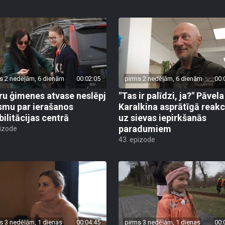
s 2 nedēļām, 6 dienām
00:02:05
pirms 2 nedēļām, 6 dienām
00:
ru ģimenes atvase neslēpj
"Tas ir palīdzi, ja?" Pāvela
smu par ierašanos
Karalkina asprātīgā reakc
bilitācijas centrā
uz sievas iepirkšanās
paradumiem
pizode
43. epizode
s 3 nedēļām, 1 dienas
00:04:45
pirms 3 nedēļām, 1 dienas
00: