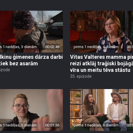
s 1 nedēļas, 3 dienām
00:02:48
pirms 1 nedēļas, 4 dienām
00:
lkinu ģimenes dārza darbi
Vitas Valteres mamma p
tiek bez asarām
reizi atklāj traģiski bojāg
vīra un meitu tēva stāstu
pizode
35. epizode
s 1 nedēļas, 5 dienām
00:01:36
pirms 1 nedēļas, 6 dienām
00: