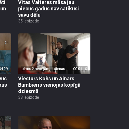
āti
Vitas Valteres māsa jau
 un
piecus gadus nav satikusi
savu dēlu
35. epizode
04:29
pirms 2 nedēļām, 1 dienas
00:01:10
vus
Viesturs Kohs un Ainars
ķus
Bumbieris vienojas kopīgā
dziesmā
38. epizode