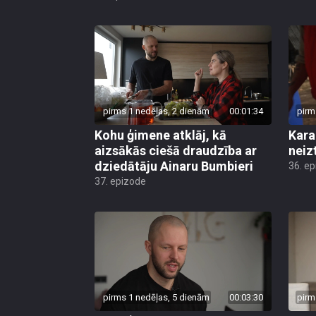
pirms 1 nedēļas, 2 dienām
00:01:34
pirm
Kohu ģimene atklāj, kā
Kara
aizsākās ciešā draudzība ar
neiz
dziedātāju Ainaru Bumbieri
36. e
37. epizode
pirms 1 nedēļas, 5 dienām
00:03:30
pirm