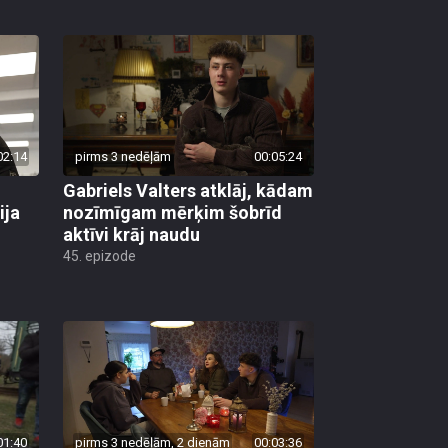
02:14
pirms 3 nedēļām
00:05:24
Gabriels Valters atklāj, kādam
ija
nozīmīgam mērķim šobrīd
aktīvi krāj naudu
45. epizode
01:40
pirms 3 nedēļām, 2 dienām
00:03:36