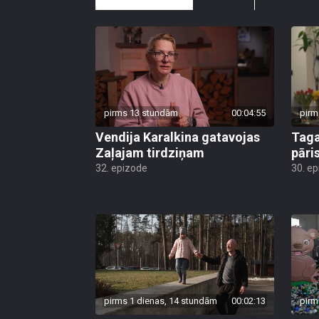
pirms 13 stundām
00:04:55
pirm
Vendija Karalkina gatavojas
Taga
Zaļajam tirdziņam
pāri
32. epizode
30. e
pirms 1 dienas, 14 stundām
00:02:13
pirm