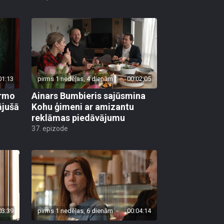
01:13
pirms 1 nedēļas, 4 dienām
00:02:05
irmo
Ainars Bumbieris sajūsmina
ājušā
Kohu ģimeni ar amizantu
reklāmas piedāvājumu
37. epizode
03:39
pirms 1 nedēļas, 6 dienām
00:04:14