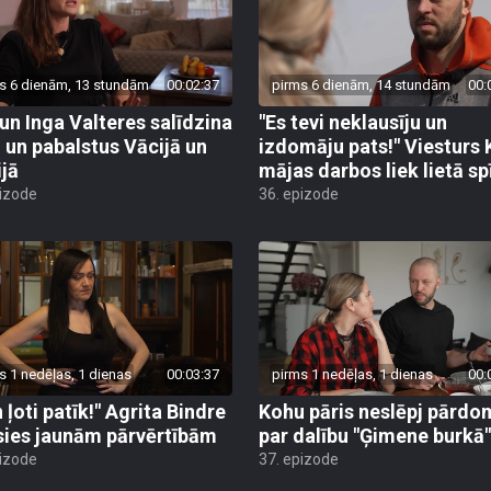
s 6 dienām, 13 stundām
00:02:37
pirms 6 dienām, 14 stundām
00:
 un Inga Valteres salīdzina
"Es tevi neklausīju un
i un pabalstus Vācijā un
izdomāju pats!" Viesturs
ijā
mājas darbos liek lietā sp
pizode
36. epizode
s 1 nedēļas, 1 dienas
00:03:37
pirms 1 nedēļas, 1 dienas
00:
 ļoti patīk!" Agrita Bindre
Kohu pāris neslēpj pārdo
sies jaunām pārvērtībām
par dalību "Ģimene burkā"
pizode
37. epizode