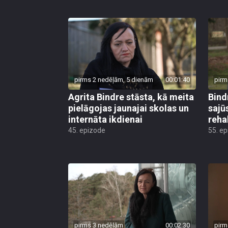
pirms 2 nedēļām, 5 dienām
00:01:40
pirm
Agrita Bindre stāsta, kā meita
Bind
pielāgojas jaunajai skolas un
sajū
internāta ikdienai
reha
45. epizode
55. e
pirms 3 nedēļām
00:02:30
pirm