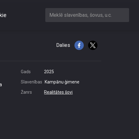
kie
Meklē slavenības, šovus, u.c.
Dalies
Gads
2025
Slavenības
Kampānu ģimene
a
Žanrs
Realitātes šovi