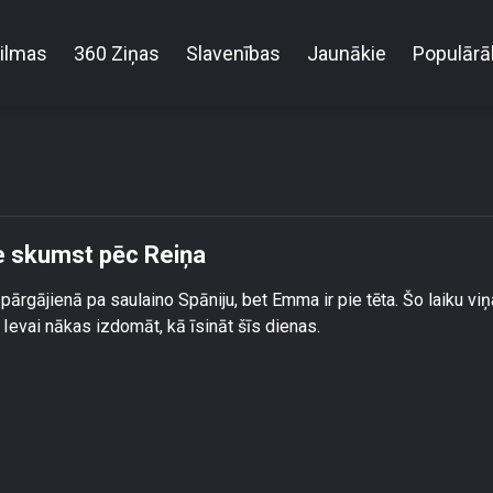
ilmas
360 Ziņas
Slavenības
Jaunākie
Populārā
\"Ļoti, ļoti ilgojos!\" Ieva Kampāne skumst pēc Reiņa
āne skumst pēc Reiņa
pārgājienā pa saulaino Spāniju, bet Emma ir pie tēta. Šo laiku viņ
n Ievai nākas izdomāt, kā īsināt šīs dienas.