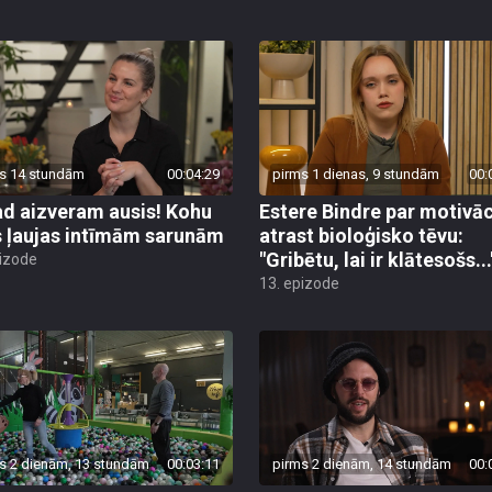
s 14 stundām
00:04:29
pirms 1 dienas, 9 stundām
00:
d aizveram ausis! Kohu
Estere Bindre par motivāc
s ļaujas intīmām sarunām
atrast bioloģisko tēvu:
"Gribētu, lai ir klātesošs...
pizode
13. epizode
s 2 dienām, 13 stundām
00:03:11
pirms 2 dienām, 14 stundām
00: