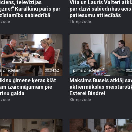
iciens, televīzijas
Vita un Lauris Valteri atkl
gzne!" Karalkinu pāris par
par dzīvi sabiedrības acīs
zīstamību sabiedrībā
patiesumu attiecībās
pizode
16. epizode
s 2 nedēļām
00:04:52
pirms 2 nedēļām
00:
lkinu ģimene ķeras klāt
Maksims Busels atklāj sa
am izaicinājumam pie
aktiermākslas meistarsti
riņu galda
Esterei Bindrei
pizode
36. epizode