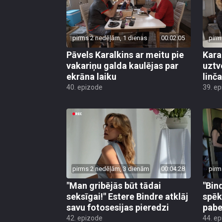
pirms 2 nedēļām, 1 dienas
00:02:05
pirm
Pāvels Karalkins ar meitu pie
Kara
vakariņu galda kaulējas par
uztv
ekrāna laiku
linča
40. epizode
39. e
pirms 2 nedēļām, 3 dienām
00:04:28
pirm
"Man gribējās būt tādai
"Bin
seksīgai!" Estere Bindre atklāj
spēk
savu fotosesijas pieredzi
pabe
42. epizode
44. e