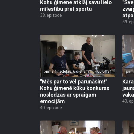
Kohu ģimene atklāj savu lielo
"Sve
mīlestību pret sportu
zvai
atpa
38. epizode
39. e
pirms 1 nedēļas, 6 dienām
00:04:31
pirm
"Mēs par to vēl parunāsim!"
Kara
Kohu ģimenē kūku konkurss
jaun
noslēdzas ar spraigām
vaka
emocijām
40. e
40. epizode