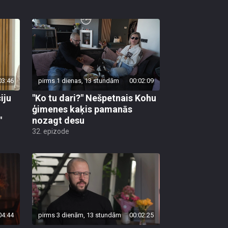
03:46
pirms 1 dienas, 13 stundām
00:02:09
iju
"Ko tu dari?" Nešpetnais Kohu
ģimenes kaķis pamanās
"
nozagt desu
32. epizode
04:44
pirms 3 dienām, 13 stundām
00:02:25