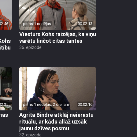
02:46
pirms 1 nedēļas
00:02:13
Viesturs Kohs raizējas, ka viņu
 Kohs
varētu linčot citas tantes
ītību
36. epizode
02:35
pirms 1 nedēļas, 2 dienām
00:02:16
mas
Agrita Bindre atklāj neierastu
rituālu, ar kādu allaž uzsāk
jaunu dzīves posmu
32. epizode