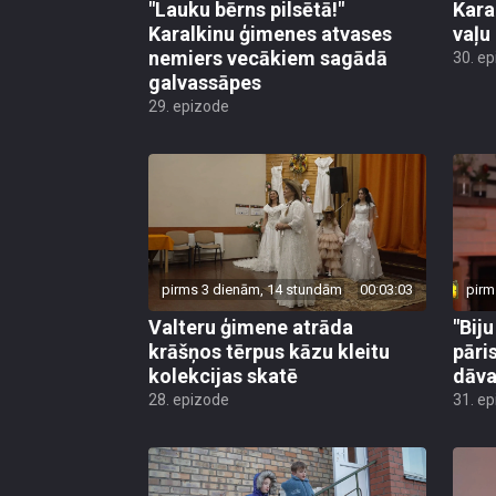
"Lauku bērns pilsētā!"
Kara
Karalkinu ģimenes atvases
vaļu
nemiers vecākiem sagādā
30. e
galvassāpes
29. epizode
pirms 3 dienām, 14 stundām
00:03:03
pirm
Valteru ģimene atrāda
"Bij
krāšņos tērpus kāzu kleitu
pāri
kolekcijas skatē
dāv
28. epizode
31. e