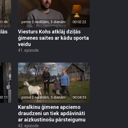
01:46
pirms 2 nedēļām, 3 dienām
00:02:22
lās
Viesturs Kohs atklāj dziļās
ģimenes saites ar kādu sporta
veidu
41. epizode
03:11
pirms 2 nedēļām, 5 dienām
00:04:35
Karalkinu ģimene apciemo
draudzeni un tiek apdāvināti
ar aizkustinošu pārsteigumu
42. epizode