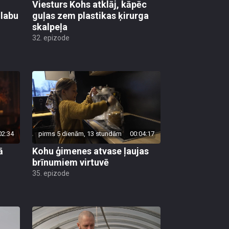
Viesturs Kohs atklāj, kāpēc
 labu
guļas zem plastikas ķirurga
skalpeļa
32. epizode
02:34
pirms 5 dienām, 13 stundām
00:04:17
ā
Kohu ģimenes atvase ļaujas
brīnumiem virtuvē
35. epizode