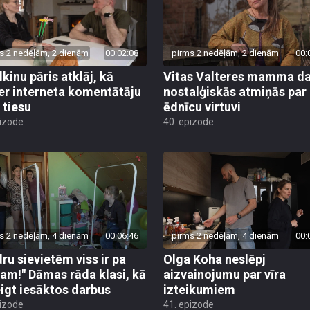
s 2 nedēļām, 2 dienām
00:02:08
pirms 2 nedēļām, 2 dienām
00:
lkinu pāris atklāj, kā
Vitas Valteres mamma da
er interneta komentātāju
nostalģiskās atmiņās par
 tiesu
ēdnīcu virtuvi
pizode
40. epizode
s 2 nedēļām, 4 dienām
00:06:46
pirms 2 nedēļām, 4 dienām
00:
dru sievietēm viss ir pa
Olga Koha neslēpj
am!" Dāmas rāda klasi, kā
aizvainojumu par vīra
igt iesāktos darbus
izteikumiem
pizode
41. epizode