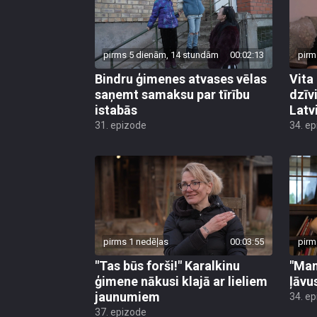
pirms 5 dienām, 14 stundām
00:02:13
pirm
Bindru ģimenes atvases vēlas
Vita
saņemt samaksu par tīrību
dzīv
istabās
Latv
31. epizode
34. e
pirms 1 nedēļas
00:03:55
pirm
"Tas būs forši!" Karalkinu
"Man
ģimene nākusi klajā ar lieliem
ļāvu
jaunumiem
34. e
37. epizode