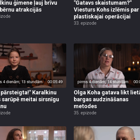
lkinu ģimene ļauj brīvu
"Gatavs skaistumam?"
 bērnu atrakcijās
Viesturs Kohs izlēmis par
plastiskajai operācijai
pizode
33. epizode
s 4 dienām, 13 stundām
00:05:49
pirms 4 dienām, 14 stundām
00:
u pārsteigta!" Karalkinu
Olga Koha gatava likt liet
s sarūpē meitai sirsnīgu
bargas audzināšanas
anu
metodes
pizode
35. epizode