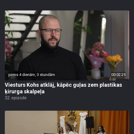
pirms 4 dienām, 3 stundām
00:02:25
Viesturs Kohs atklāj, kāpēc guļas zem plastikas
ķirurga skalpeļa
32. epizode