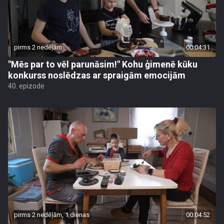
pirms 2 nedēļām
00:04:31
"Mēs par to vēl parunāsim!" Kohu ģimenē kūku
konkurss noslēdzas ar spraigām emocijām
40. epizode
pirms 2 nedēļām, 1 dienas
00:04:52