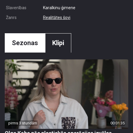
Slavenības
Karalkinu ģimene
Žanrs
Realitātes šovi
Sezonas
Klipi
pirms 3 stundām
00:01:35