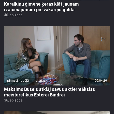
Karalkinu ģimene ķeras klāt jaunam
izaicinājumam pie vakariņu galda
40. epizode
pirms 2 nedēļām, 1 dienas
00:04:29
Maksims Busels atklāj savus aktiermākslas
meistarstiķus Esterei Bindrei
36. epizode