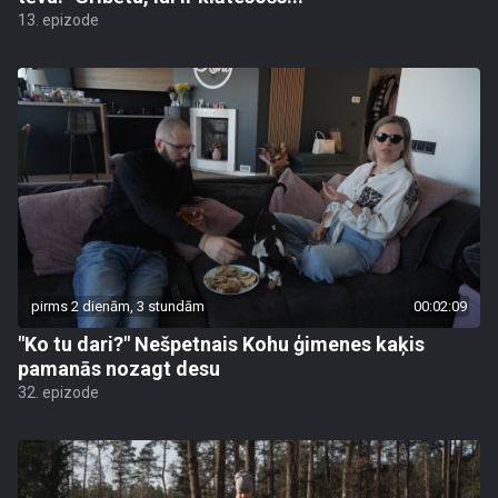
13. epizode
pirms 2 dienām, 3 stundām
00:02:09
"Ko tu dari?" Nešpetnais Kohu ģimenes kaķis
pamanās nozagt desu
32. epizode