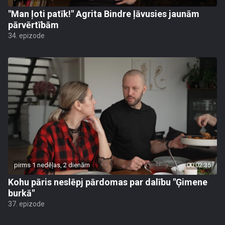
"Man ļoti patīk!" Agrita Bindre ļāvusies jaunām
pārvērtībām
34. epizode
pirms 1 nedēļas, 2 dienām
00:02:35
Kohu pāris neslēpj pārdomas par dalību "Ģimene
burkā"
37. epizode