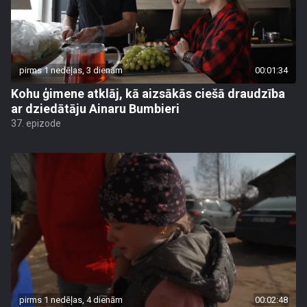
pirms 1 nedēļas, 3 dienām
00:01:34
Kohu ģimene atklāj, kā aizsākās ciešā draudzība
ar dziedātāju Ainaru Bumbieri
37. epizode
pirms 1 nedēļas, 4 dienām
00:02:48