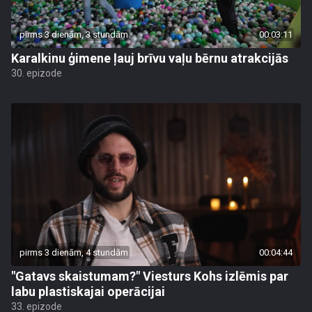
pirms 3 dienām, 3 stundām
00:03:11
Karalkinu ģimene ļauj brīvu vaļu bērnu atrakcijās
30. epizode
pirms 3 dienām, 4 stundām
00:04:44
"Gatavs skaistumam?" Viesturs Kohs izlēmis par
labu plastiskajai operācijai
33. epizode