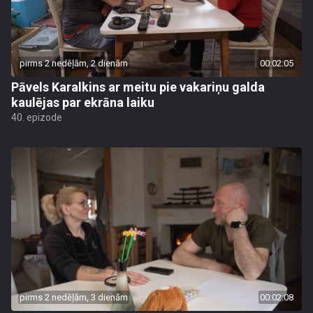
pirms 2 nedēļām, 2 dienām
00:02:05
Pāvels Karalkins ar meitu pie vakariņu galda
kaulējas par ekrāna laiku
40. epizode
pirms 2 nedēļām, 3 dienām
00:02:08