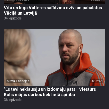
Vita un Inga Valteres salīdzina dzīvi un pabalstus
Vācijā un Latvijā
34. epizode
pirms 1 nedēļas
00:02:46
"Es tevi neklausīju un izdomāju pats!" Viesturs
Kohs mājas darbos liek lietā spītību
36. epizode