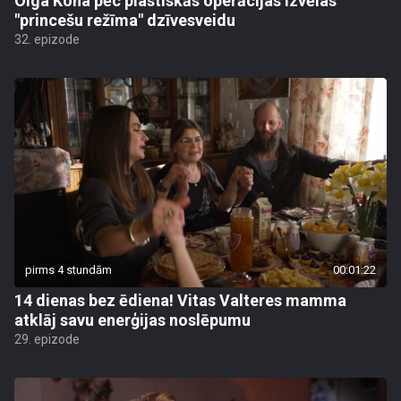
Olga Koha pēc plastiskās operācijas izvēlas
"princešu režīma" dzīvesveidu
32. epizode
pirms 4 stundām
00:01:22
14 dienas bez ēdiena! Vitas Valteres mamma
atklāj savu enerģijas noslēpumu
29. epizode