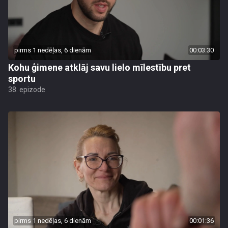
pirms 1 nedēļas, 6 dienām
00:03:30
Kohu ģimene atklāj savu lielo mīlestību pret
sportu
38. epizode
pirms 1 nedēļas, 6 dienām
00:01:36