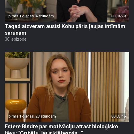
pirms 1 dienas, 4 stundām
00:04:29
Tagad aizveram ausis! Kohu pāris ļaujas intīmām
sarunām
30. epizode
pirms 1 dienas, 23 stundām
00:03:46
Estere Bindre par motivāciju atrast bioloģisko
tēvu: "Gribētu, lai ir klātesošs..."