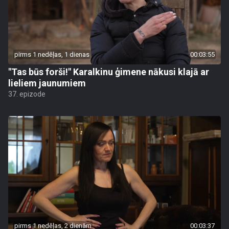
pirms 1 nedēļas, 1 dienas
00:03:55
"Tas būs forši!" Karalkinu ģimene nākusi klajā ar
lieliem jaunumiem
37. epizode
pirms 1 nedēļas, 2 dienām
00:03:37