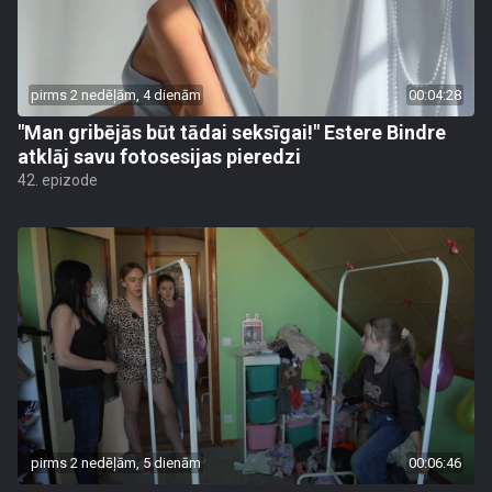
pirms 2 nedēļām, 4 dienām
00:04:28
"Man gribējās būt tādai seksīgai!" Estere Bindre
atklāj savu fotosesijas pieredzi
42. epizode
pirms 2 nedēļām, 5 dienām
00:06:46