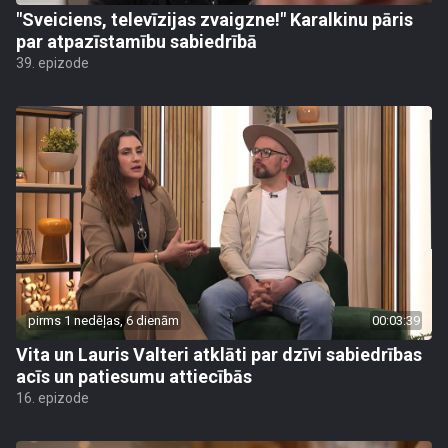
"Sveiciens, televīzijas zvaigzne!" Karalkinu pāris
par atpazīstamību sabiedrībā
39. epizode
pirms 1 nedēļas, 6 dienām
00:03:39
Vita un Lauris Valteri atklāti par dzīvi sabiedrības
acīs un patiesumu attiecībās
16. epizode