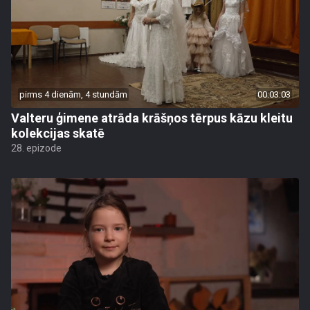
pirms 4 dienām, 4 stundām
00:03:03
Valteru ģimene atrāda krāšņos tērpus kāzu kleitu
kolekcijas skatē
28. epizode