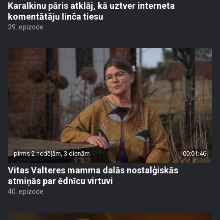
Karalkinu pāris atklāj, kā uztver interneta
komentātāju linča tiesu
39. epizode
pirms 2 nedēļām, 3 dienām
00:01:46
Vitas Valteres mamma dalās nostalģiskās
atmiņās par ēdnīcu virtuvi
40. epizode