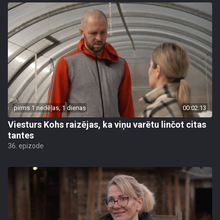
pirms 1 nedēļas, 1 dienas
00:02:13
Viesturs Kohs raizējas, ka viņu varētu linčot citas
tantes
36. epizode