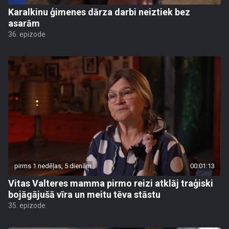
Karalkinu ģimenes dārza darbi neiztiek bez
asarām
36. epizode
pirms 1 nedēļas, 5 dienām
00:01:13
Vitas Valteres mamma pirmo reizi atklāj traģiski
bojāgājušā vīra un meitu tēva stāstu
35. epizode