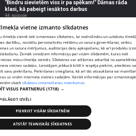
"Bindru sievietēm viss ir pa spēkam!" Dāmas rāda
klasi, kā pabeigt iesāktos darbus
44. epizode
 tīmekļa vietne izmanto sīkdatnes
 tīmekļa vietnē tiek izmantotas sīkdatnes, lai nodrošinātu un uzlabotu tīmek
nes darbību., nosūtītu personalizētu reklāmu un satura ģenerēšanai, veiktu
āmas un satura mērījumus, auditorijas datu apkopošanu, kā arī produktu izst
zlabošanu. Zemāk sniedzam informāciju par visām sīkdatnēm, kuras tiek
ntotas mūsu tīmekļa vietnēs. Sīkdatnes var atšķirties atkarībā no apmeklētā
rneta vietnes sadaļas. Lietotājam jebkurā brīdī ir iespēja piekrist, atteikties va
īt savu piekrišanu. Piekrišanas sniegšana, kā arī tās atsaukšana vai mainīša
ecas uz visām interneta vietnes sadaļām. Vairāk informācijas par izmantotaj
atnēm skatīt
sīkdatņu izmantošanas noteikumos.
ĪT VISUS PARTNERUS
(1718) →
pirms 2 nedēļām, 5 dienām
00:03:11
PIELĀGOT IZVĒLI
Olga Koha neslēpj aizvainojumu par vīra
izteikumiem
PIEKRIST VISĀM SĪKDATNĒM
41. epizode
ATSTĀT TEHNISKĀS SĪKDATNES