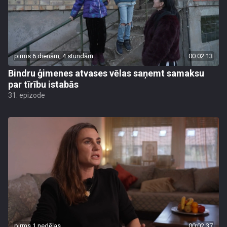
pirms 6 dienām, 4 stundām
00:02:13
Bindru ģimenes atvases vēlas saņemt samaksu
par tīrību istabās
31. epizode
pirms 1 nedēļas
00:02:37