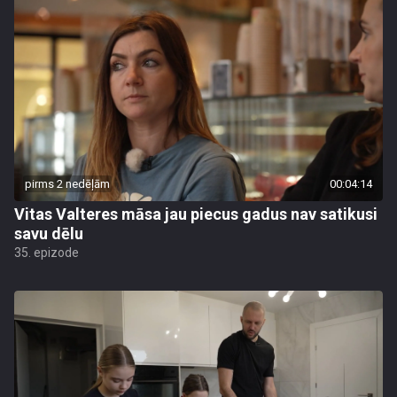
pirms 2 nedēļām
00:04:14
Vitas Valteres māsa jau piecus gadus nav satikusi
savu dēlu
35. epizode