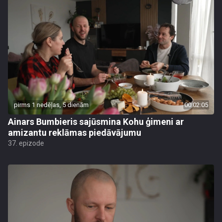
pirms 1 nedēļas, 5 dienām
00:02:05
Ainars Bumbieris sajūsmina Kohu ģimeni ar
amizantu reklāmas piedāvājumu
37. epizode