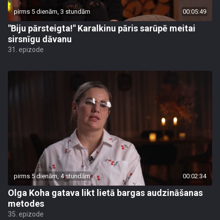
pirms 5 dienām, 3 stundām
00:05:49
"Biju pārsteigta!" Karalkinu pāris sarūpē meitai
sirsnīgu dāvanu
31. epizode
pirms 5 dienām, 4 stundām
00:02:34
Olga Koha gatava likt lietā bargas audzināšanas
metodes
35. epizode