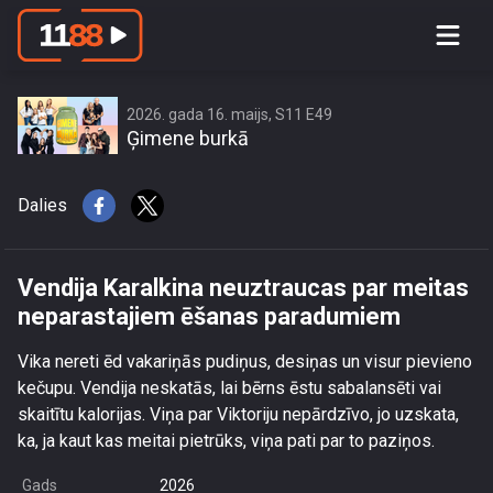
Vendija Karalkina neuztraucas par
meitas neparastajiem ēšanas
paradumiem
2026. gada 16. maijs, S11 E49
Ģimene burkā
Dalies
Vendija Karalkina neuztraucas par meitas
neparastajiem ēšanas paradumiem
Vika nereti ēd vakariņās pudiņus, desiņas un visur pievieno
kečupu. Vendija neskatās, lai bērns ēstu sabalansēti vai
skaitītu kalorijas. Viņa par Viktoriju nepārdzīvo, jo uzskata,
ka, ja kaut kas meitai pietrūks, viņa pati par to paziņos.
Gads
2026