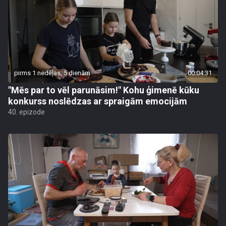
pirms 1 nedēļas, 5 dienām
00:04:31
"Mēs par to vēl parunāsim!" Kohu ģimenē kūku
konkurss noslēdzas ar spraigām emocijām
40. epizode