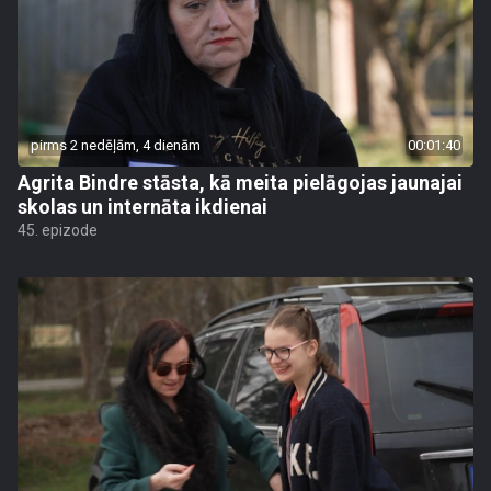
pirms 2 nedēļām, 4 dienām
00:01:40
Agrita Bindre stāsta, kā meita pielāgojas jaunajai
skolas un internāta ikdienai
45. epizode