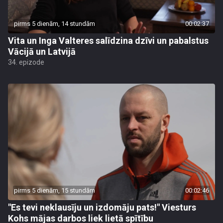
pirms 5 dienām, 14 stundām
00:02:37
Vita un Inga Valteres salīdzina dzīvi un pabalstus
Vācijā un Latvijā
34. epizode
pirms 5 dienām, 15 stundām
00:02:46
"Es tevi neklausīju un izdomāju pats!" Viesturs
Kohs mājas darbos liek lietā spītību