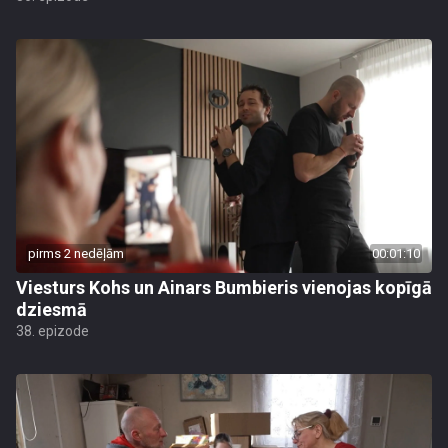
pirms 2 nedēļām
00:01:10
Viesturs Kohs un Ainars Bumbieris vienojas kopīgā
dziesmā
38. epizode