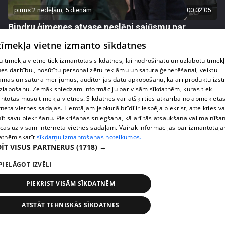
pirms 2 nedēļām, 5 dienām
00:02:05
Bindru ģimenes atvase neslēpj sajūsmu par
ierašanos rehabilitācijas centrā
 tīmekļa vietne izmanto sīkdatnes
55. epizode
 tīmekļa vietnē tiek izmantotas sīkdatnes, lai nodrošinātu un uzlabotu tīmek
nes darbību., nosūtītu personalizētu reklāmu un satura ģenerēšanai, veiktu
āmas un satura mērījumus, auditorijas datu apkopošanu, kā arī produktu izst
zlabošanu. Zemāk sniedzam informāciju par visām sīkdatnēm, kuras tiek
ntotas mūsu tīmekļa vietnēs. Sīkdatnes var atšķirties atkarībā no apmeklētā
rneta vietnes sadaļas. Lietotājam jebkurā brīdī ir iespēja piekrist, atteikties va
īt savu piekrišanu. Piekrišanas sniegšana, kā arī tās atsaukšana vai mainīša
ecas uz visām interneta vietnes sadaļām. Vairāk informācijas par izmantotaj
atnēm skatīt
sīkdatņu izmantošanas noteikumos.
ĪT VISUS PARTNERUS
(1718) →
PIELĀGOT IZVĒLI
pirms 2 nedēļām, 5 dienām
00:02:14
PIEKRIST VISĀM SĪKDATNĒM
"Tas ir palīdzi, ja?" Pāvela Karalkina asprātīgā
reakcija uz sievas iepirkšanās paradumiem
ATSTĀT TEHNISKĀS SĪKDATNES
43. epizode