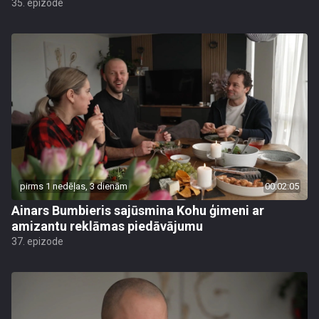
35. epizode
pirms 1 nedēļas, 3 dienām
00:02:05
Ainars Bumbieris sajūsmina Kohu ģimeni ar
amizantu reklāmas piedāvājumu
37. epizode