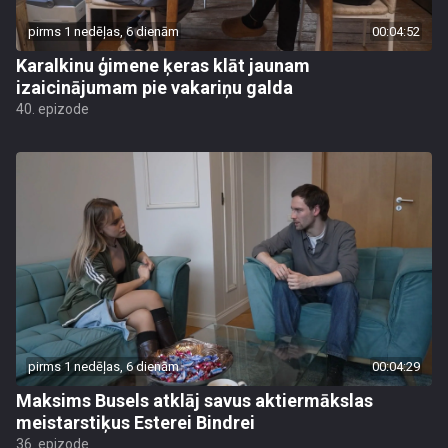
pirms 1 nedēļas, 6 dienām
00:04:52
Karalkinu ģimene ķeras klāt jaunam
izaicinājumam pie vakariņu galda
40. epizode
pirms 1 nedēļas, 6 dienām
00:04:29
Maksims Busels atklāj savus aktiermākslas
meistarstiķus Esterei Bindrei
36. epizode