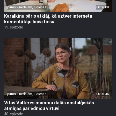
pirms 2 nedēļām, 1 dienas
00:02:08
Karalkinu pāris atklāj, kā uztver interneta
komentātāju linča tiesu
39. epizode
pirms 2 nedēļām, 1 dienas
00:01:46
Vitas Valteres mamma dalās nostalģiskās
atmiņās par ēdnīcu virtuvi
40. epizode