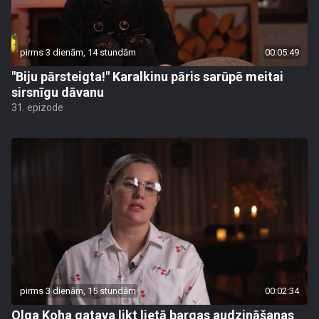
pirms 3 dienām, 14 stundām
00:05:49
"Biju pārsteigta!" Karalkinu pāris sarūpē meitai
sirsnīgu dāvanu
31. epizode
pirms 3 dienām, 15 stundām
00:02:34
Olga Koha gatava likt lietā bargas audzināšanas