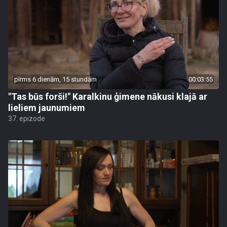
pirms 6 dienām, 15 stundām
00:03:55
"Tas būs forši!" Karalkinu ģimene nākusi klajā ar
lieliem jaunumiem
37. epizode