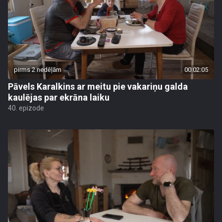
pirms 2 nedēļām
00:02:05
Pāvels Karalkins ar meitu pie vakariņu galda
kaulējas par ekrāna laiku
40. epizode