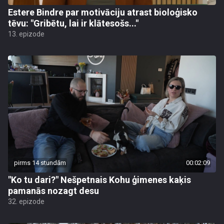
Estere Bindre par motivāciju atrast bioloģisko
tēvu: "Gribētu, lai ir klātesošs..."
13. epizode
pirms 14 stundām
00:02:09
"Ko tu dari?" Nešpetnais Kohu ģimenes kaķis
pamanās nozagt desu
32. epizode