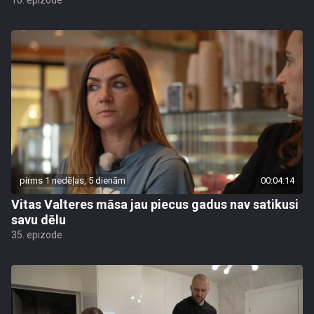
16. epizode
pirms 1 nedēļas, 5 dienām
00:04:14
Vitas Valteres māsa jau piecus gadus nav satikusi
savu dēlu
35. epizode