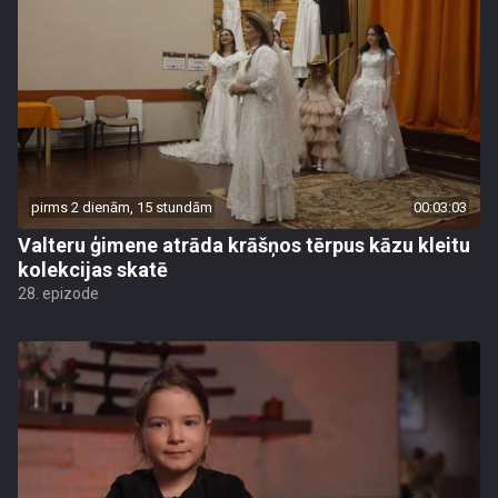
pirms 2 dienām, 15 stundām
00:03:03
Valteru ģimene atrāda krāšņos tērpus kāzu kleitu
kolekcijas skatē
28. epizode