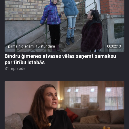
pirms 4 dienām, 15 stundām
00:02:13
Bindru ģimenes atvases vēlas saņemt samaksu
par tīrību istabās
31. epizode