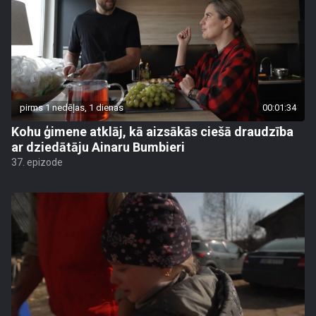
pirms 1 nedēļas, 1 dienas
00:01:34
Kohu ģimene atklāj, kā aizsākās ciešā draudzība
ar dziedātāju Ainaru Bumbieri
37. epizode