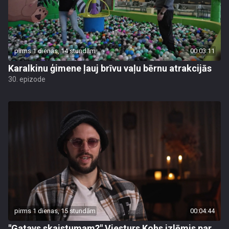
pirms 1 dienas, 14 stundām
00:03:11
Karalkinu ģimene ļauj brīvu vaļu bērnu atrakcijās
30. epizode
pirms 1 dienas, 15 stundām
00:04:44
"Gatavs skaistumam?" Viesturs Kohs izlēmis par