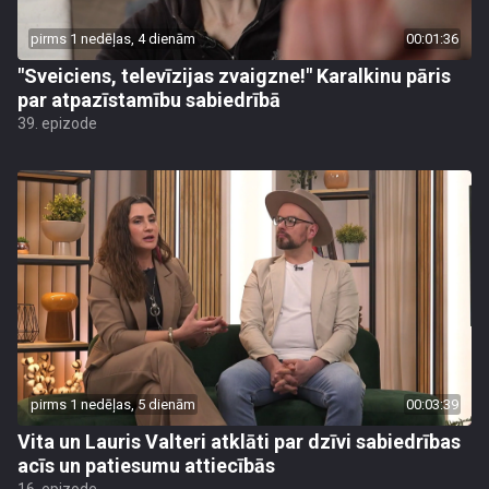
pirms 1 nedēļas, 4 dienām
00:01:36
"Sveiciens, televīzijas zvaigzne!" Karalkinu pāris
par atpazīstamību sabiedrībā
39. epizode
pirms 1 nedēļas, 5 dienām
00:03:39
Vita un Lauris Valteri atklāti par dzīvi sabiedrības
acīs un patiesumu attiecībās