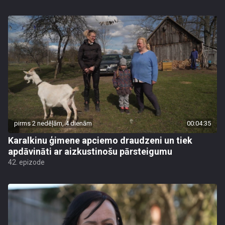
pirms 2 nedēļām, 4 dienām
00:04:35
Karalkinu ģimene apciemo draudzeni un tiek
apdāvināti ar aizkustinošu pārsteigumu
42. epizode