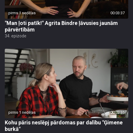
pirms 1 nedēļas
00:03:37
"Man ļoti patīk!" Agrita Bindre ļāvusies jaunām
pārvērtībām
34. epizode
pirms 1 nedēļas
00:02:35
Kohu pāris neslēpj pārdomas par dalību "Ģimene
burkā"