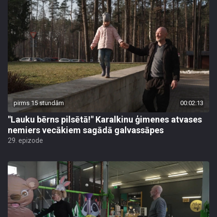
pirms 15 stundām
00:02:13
"Lauku bērns pilsētā!" Karalkinu ģimenes atvases
nemiers vecākiem sagādā galvassāpes
29. epizode