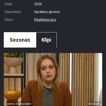
Gads
2026
Slavenības
Karalkinu ģimene
Žanrs
Realitātes šovi
Sezonas
Klipi
pirms 10 stundām
00:03:46