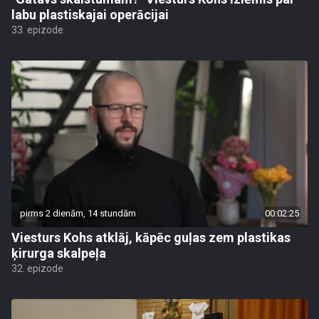
labu plastiskajai operācijai
33. epizode
pirms 2 dienām, 14 stundām
00:02:25
Viesturs Kohs atklāj, kāpēc guļas zem plastikas
ķirurga skalpeļa
32. epizode