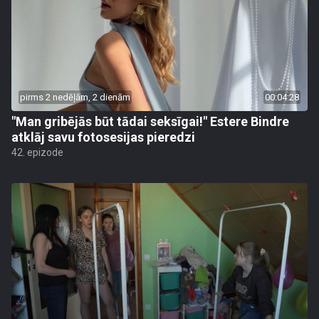
pirms 2 nedēļām, 2 dienām
00:04:28
"Man gribējās būt tādai seksīgai!" Estere Bindre
atklāj savu fotosesijas pieredzi
42. epizode