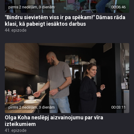
pirms 2 nedēļām, 3 dienām
00:06:46
"Bindru sievietēm viss ir pa spēkam!" Dāmas rāda
klasi, kā pabeigt iesāktos darbus
44. epizode
pirms 2 nedēļām, 3 dienām
00:03:11
Olga Koha neslēpj aizvainojumu par vīra
izteikumiem
41. epizode