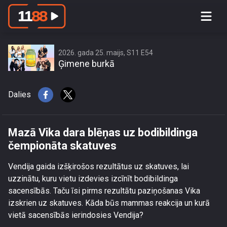
Mazā Vika dara blēņas uz
bodibildinga čempionāta skatuves
2026. gada 25. maijs, S11 E54
Ģimene burkā
Dalies
Mazā Vika dara blēņas uz bodibildinga
čempionāta skatuves
Vendija gaida izšķirošos rezultātus uz skatuves, lai
uzzinātu, kuru vietu izdevies izcīnīt bodibildinga
sacensībās. Taču īsi pirms rezultātu paziņošanas Vika
izskrien uz skatuves. Kāda būs mammas reakcija un kurā
vietā sacensībās ierindosies Vendija?