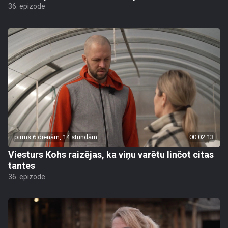
36. epizode
pirms 6 dienām, 14 stundām
00:02:13
Viesturs Kohs raizējas, ka viņu varētu linčot citas
tantes
36. epizode