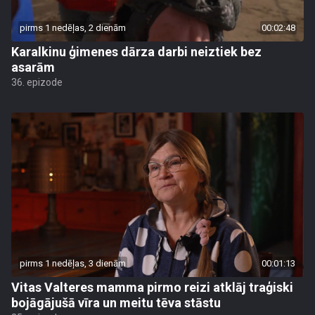
pirms 1 nedēļas, 2 dienām
00:02:48
Karalkinu ģimenes dārza darbi neiztiek bez
asarām
36. epizode
pirms 1 nedēļas, 3 dienām
00:01:13
Vitas Valteres mamma pirmo reizi atklāj traģiski
bojāgājušā vīra un meitu tēva stāstu