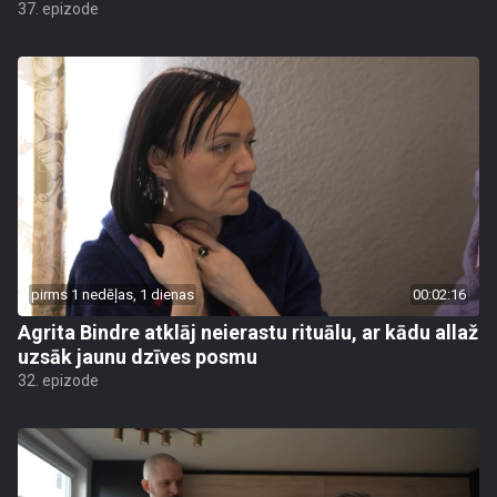
37. epizode
pirms 1 nedēļas, 1 dienas
00:02:16
Agrita Bindre atklāj neierastu rituālu, ar kādu allaž
uzsāk jaunu dzīves posmu
32. epizode