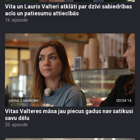
Vita un Lauris Valteri atklāti par dzīvi sabiedrības
acīs un patiesumu attiecībās
16. epizode
pirms 2 nedēļām
00:04:14
Vitas Valteres māsa jau piecus gadus nav satikusi
savu dēlu
35. epizode