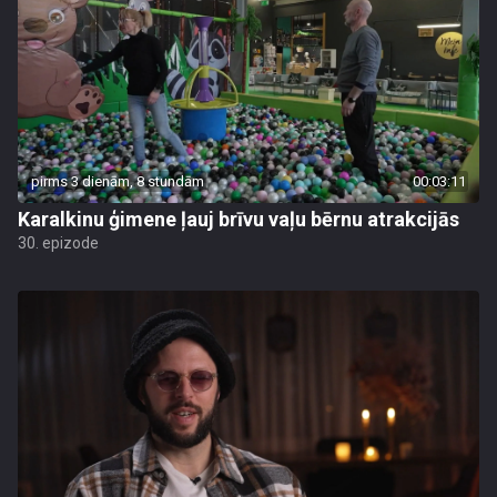
pirms 3 dienām, 8 stundām
00:03:11
Karalkinu ģimene ļauj brīvu vaļu bērnu atrakcijās
30. epizode