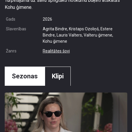
Turpinājumā uz savu spilgtāko notikumu buķeti atskatās
Kohu ģimene.
Gads
2026
Slavenības
Agrita Bindre, Kristaps Ozoliņš, Estere
Bindre, Lauris Valters, Valteru ģimene,
Kohu ģimene
Žanrs
Realitātes šovi
Sezonas
Klipi