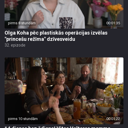
pirms 8 stundām
00:01:35
Olga Koha pēc plastiskās operācijas izvēlas
"princešu režīma" dzīvesveidu
32. epizode
pirms 10 stundām
00:01:22