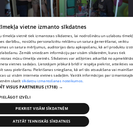
 tīmekļa vietne izmanto sīkdatnes
pirms 2 nedēļām, 5 dienām
00:06:46
"Bindru sievietēm viss ir pa spēkam!" Dāmas rāda
 tīmekļa vietnē tiek izmantotas sīkdatnes, lai nodrošinātu un uzlabotu tīmek
nes darbību., nosūtītu personalizētu reklāmu un satura ģenerēšanai, veiktu
klasi, kā pabeigt iesāktos darbus
āmas un satura mērījumus, auditorijas datu apkopošanu, kā arī produktu izst
44. epizode
zlabošanu. Zemāk sniedzam informāciju par visām sīkdatnēm, kuras tiek
ntotas mūsu tīmekļa vietnēs. Sīkdatnes var atšķirties atkarībā no apmeklētā
rneta vietnes sadaļas. Lietotājam jebkurā brīdī ir iespēja piekrist, atteikties va
īt savu piekrišanu. Piekrišanas sniegšana, kā arī tās atsaukšana vai mainīša
ecas uz visām interneta vietnes sadaļām. Vairāk informācijas par izmantotaj
atnēm skatīt
sīkdatņu izmantošanas noteikumos.
ĪT VISUS PARTNERUS
(1718) →
PIELĀGOT IZVĒLI
PIEKRIST VISĀM SĪKDATNĒM
ATSTĀT TEHNISKĀS SĪKDATNES
pirms 2 nedēļām, 5 dienām
00:03:11