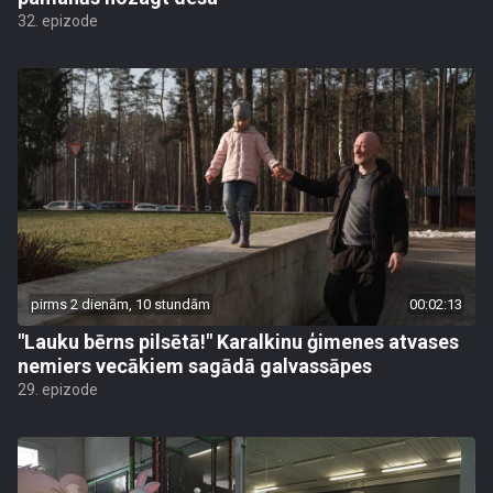
32. epizode
pirms 2 dienām, 10 stundām
00:02:13
"Lauku bērns pilsētā!" Karalkinu ģimenes atvases
nemiers vecākiem sagādā galvassāpes
29. epizode