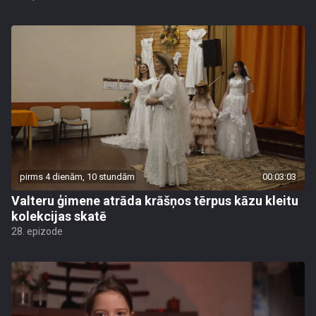
pirms 4 dienām, 10 stundām
00:03:03
Valteru ģimene atrāda krāšņos tērpus kāzu kleitu
kolekcijas skatē
28. epizode