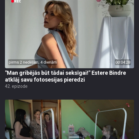
pirms 2 nedēļām, 4 dienām
00:04:28
"Man gribējās būt tādai seksīgai!" Estere Bindre
atklāj savu fotosesijas pieredzi
42. epizode