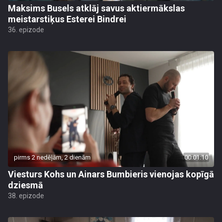
Maksims Busels atklāj savus aktiermākslas
meistarstiķus Esterei Bindrei
36. epizode
pirms 2 nedēļām, 2 dienām
00:01:10
Viesturs Kohs un Ainars Bumbieris vienojas kopīgā
dziesmā
38. epizode