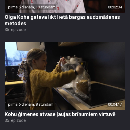
pirms 5 dienām, 10 stundām
00:02:34
Olga Koha gatava likt lietā bargas audzināšanas
metodes
35. epizode
pirms 6 dienām, 8 stundām
00:04:17
Kohu ģimenes atvase ļaujas brīnumiem virtuvē
35. epizode