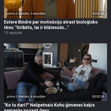
pirms 2 dienām, 5 stundām
00:03:46
Estere Bindre par motivāciju atrast bioloģisko
tēvu: "Gribētu, lai ir klātesošs..."
13. epizode
pirms 2 dienām, 8 stundām
00:02:09
"Ko tu dari?" Nešpetnais Kohu ģimenes kaķis
pamanās nozagt desu