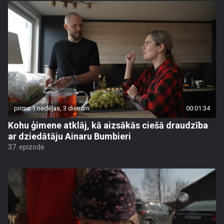
pirms 1 nedēļas, 3 dienām
00:01:34
Kohu ģimene atklāj, kā aizsākās ciešā draudzība
ar dziedātāju Ainaru Bumbieri
37. epizode