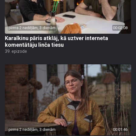
pirms 2 nedēļām, 3 dienām
00:02:08
Karalkinu pāris atklāj, kā uztver interneta
komentātāju linča tiesu
39. epizode
pirms 2 nedēļām, 3 dienām
00:01:46