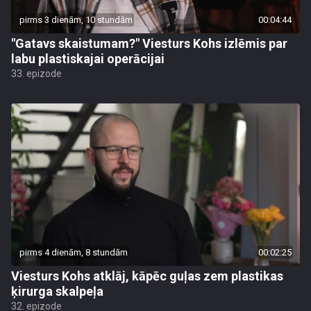
pirms 3 dienām, 10 stundām
00:04:44
"Gatavs skaistumam?" Viesturs Kohs izlēmis par
labu plastiskajai operācijai
33. epizode
pirms 4 dienām, 8 stundām
00:02:25
Viesturs Kohs atklāj, kāpēc guļas zem plastikas
ķirurga skalpeļa
32. epizode