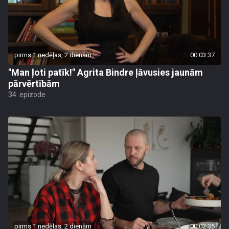
pirms 1 nedēļas, 2 dienām
00:03:37
"Man ļoti patīk!" Agrita Bindre ļāvusies jaunām
pārvērtībām
34. epizode
pirms 1 nedēļas, 2 dienām
00:02:35