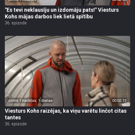
"Es tevi neklausīju un izdomāju pats!" Viesturs
Kohs mājas darbos liek lietā spītību
36. epizode
pirms 1 nedēļas, 1 dienas
00:02:13
Viesturs Kohs raizējas, ka viņu varētu linčot citas
tantes
36. epizode