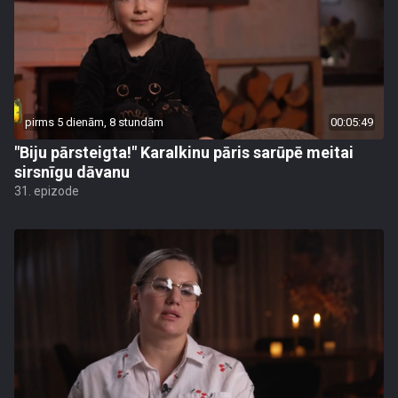
pirms 5 dienām, 8 stundām
00:05:49
"Biju pārsteigta!" Karalkinu pāris sarūpē meitai
sirsnīgu dāvanu
31. epizode