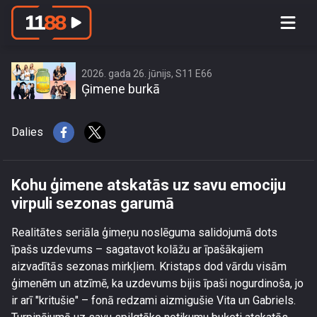
Kohu ģimene atskatās uz savu
emociju virpuli sezonas garumā
2026. gada 26. jūnijs, S11 E66
Ģimene burkā
Dalies
Kohu ģimene atskatās uz savu emociju
virpuli sezonas garumā
Realitātes seriāla ģimeņu noslēguma salidojumā dots
īpašs uzdevums – sagatavot kolāžu ar īpašākajiem
aizvadītās sezonas mirkļiem. Kristaps dod vārdu visām
ģimenēm un atzīmē, ka uzdevums bijis īpaši nogurdinoša, jo
ir arī "kritušie" – fonā redzami aizmigušie Vita un Gabriels.