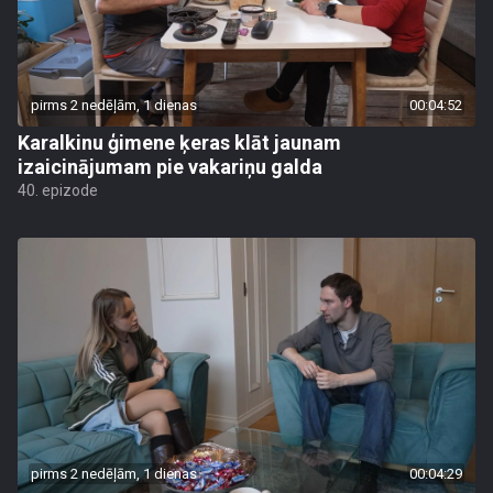
pirms 2 nedēļām, 1 dienas
00:04:52
Karalkinu ģimene ķeras klāt jaunam
izaicinājumam pie vakariņu galda
40. epizode
pirms 2 nedēļām, 1 dienas
00:04:29