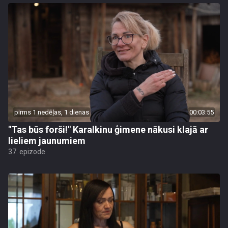
pirms 1 nedēļas, 1 dienas
00:03:55
"Tas būs forši!" Karalkinu ģimene nākusi klajā ar
lieliem jaunumiem
37. epizode