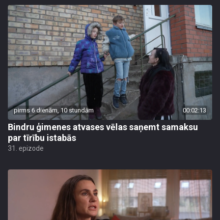
pirms 6 dienām, 10 stundām
00:02:13
Bindru ģimenes atvases vēlas saņemt samaksu
par tīrību istabās
31. epizode