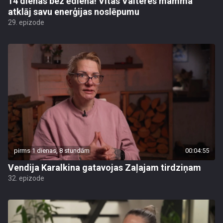
14 dienas bez ēdiena! Vitas Valteres mamma
atklāj savu enerģijas noslēpumu
29. epizode
pirms 1 dienas, 8 stundām
00:04:55
Vendija Karalkina gatavojas Zaļajam tirdziņam
32. epizode