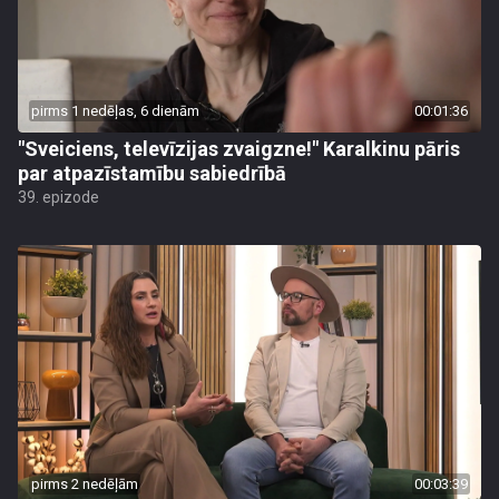
pirms 1 nedēļas, 6 dienām
00:01:36
"Sveiciens, televīzijas zvaigzne!" Karalkinu pāris
par atpazīstamību sabiedrībā
39. epizode
pirms 2 nedēļām
00:03:39