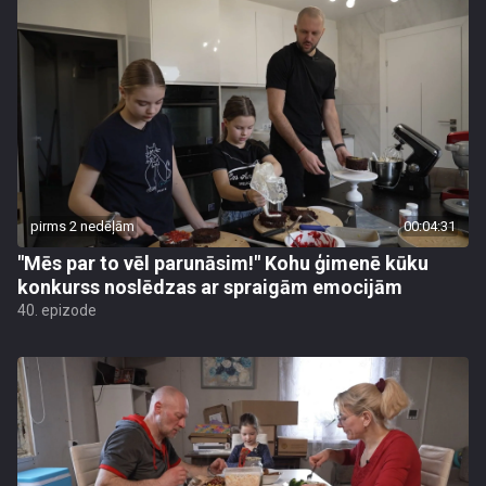
pirms 2 nedēļām
00:04:31
"Mēs par to vēl parunāsim!" Kohu ģimenē kūku
konkurss noslēdzas ar spraigām emocijām
40. epizode