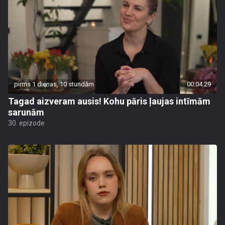
pirms 1 dienas, 10 stundām
00:04:29
Tagad aizveram ausis! Kohu pāris ļaujas intīmām
sarunām
30. epizode