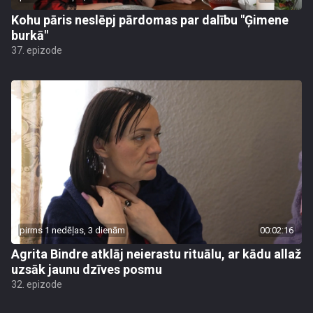
Kohu pāris neslēpj pārdomas par dalību "Ģimene
burkā"
37. epizode
pirms 1 nedēļas, 3 dienām
00:02:16
Agrita Bindre atklāj neierastu rituālu, ar kādu allaž
uzsāk jaunu dzīves posmu
32. epizode