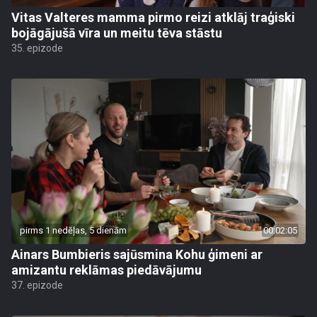
Vitas Valteres mamma pirmo reizi atklāj traģiski
bojāgājušā vīra un meitu tēva stāstu
35. epizode
pirms 1 nedēļas, 5 dienām
00:02:05
Ainars Bumbieris sajūsmina Kohu ģimeni ar
amizantu reklāmas piedāvājumu
37. epizode