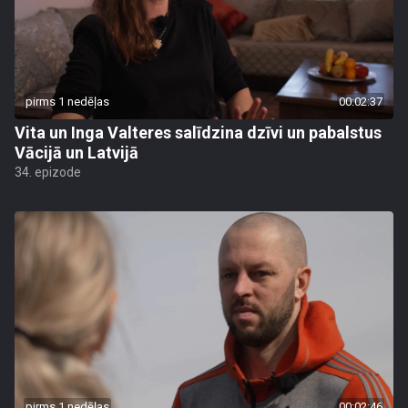
pirms 1 nedēļas
00:02:37
Vita un Inga Valteres salīdzina dzīvi un pabalstus
Vācijā un Latvijā
34. epizode
pirms 1 nedēļas
00:02:46