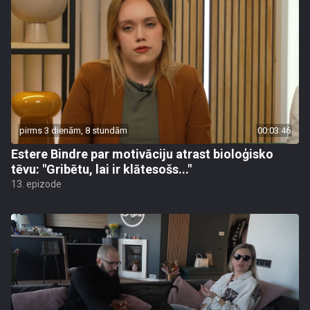
pirms 3 dienām, 8 stundām
00:03:46
Estere Bindre par motivāciju atrast bioloģisko
tēvu: "Gribētu, lai ir klātesošs..."
13. epizode