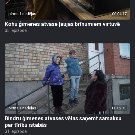
pirms 1 nedēļas
00:04:17
Kohu ģimenes atvase ļaujas brīnumiem virtuvē
35. epizode
pirms 1 nedēļas
00:02:13
Bindru ģimenes atvases vēlas saņemt samaksu
par tīrību istabās
31. epizode