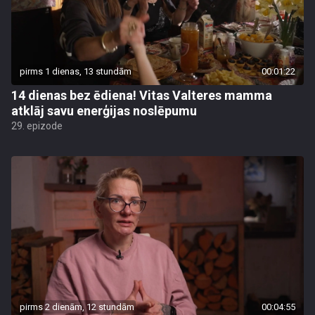
pirms 1 dienas, 13 stundām
00:01:22
14 dienas bez ēdiena! Vitas Valteres mamma
atklāj savu enerģijas noslēpumu
29. epizode
pirms 2 dienām, 12 stundām
00:04:55