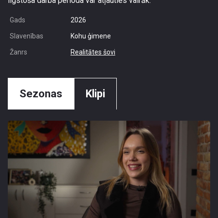
ilgstoša darba perioda var atļauties vairāk.
Gads
2026
Slavenības
Kohu ģimene
Žanrs
Realitātes šovi
Sezonas
Klipi