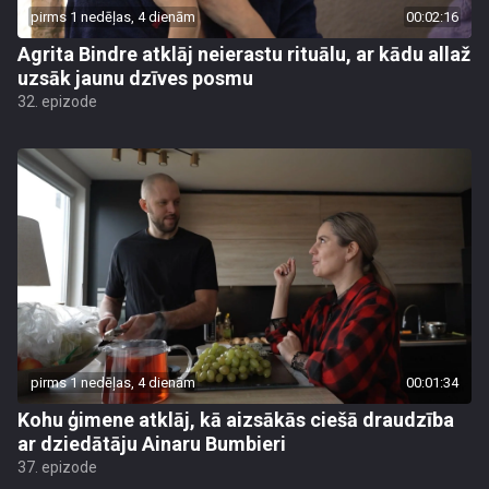
pirms 1 nedēļas, 4 dienām
00:02:16
Agrita Bindre atklāj neierastu rituālu, ar kādu allaž
uzsāk jaunu dzīves posmu
32. epizode
pirms 1 nedēļas, 4 dienām
00:01:34
Kohu ģimene atklāj, kā aizsākās ciešā draudzība
ar dziedātāju Ainaru Bumbieri
37. epizode