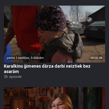
pirms 1 nedēļas, 5 dienām
00:02:48
Karalkinu ģimenes dārza darbi neiztiek bez
asarām
36. epizode