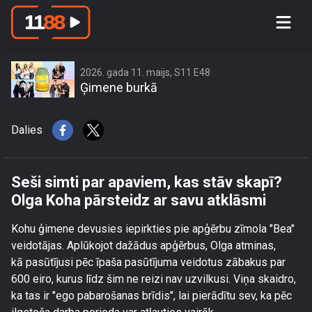
Seši simti par apaviem, kas stāv
skapī? Olga Koha pārsteidz ar savu
atklāsmi
2026. gada 11. maijs, S11 E48
Ģimene burkā
Dalies
Seši simti par apaviem, kas stāv skapī?
Olga Koha pārsteidz ar savu atklāsmi
Kohu ģimene devusies iepirkties pie apģērbu zīmola "Bea"
veidotājas. Aplūkojot dažādus apģērbus, Olga atminas,
kā pasūtījusi pēc īpaša pasūtījuma veidotus zābakus par
600 eiro, kurus līdz šim ne reizi nav uzvilkusi. Viņa skaidro,
ka tas ir "ego pabarošanas brīdis", lai pierādītu sev, ka pēc