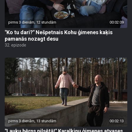
pirms 3 dienām, 12 stundām
00:02:09
"Ko tu dari?" Nešpetnais Kohu ģimenes kaķis
pamanās nozagt desu
32. epizode
pirms 3 dienām, 13 stundām
00:02:13
"Lauku bērns pilsētā!" Karalkinu ģimenes atvases