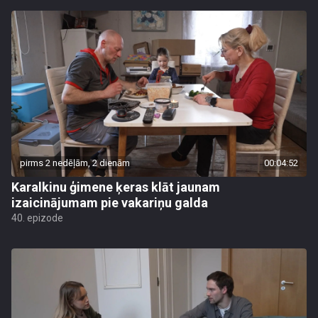
pirms 2 nedēļām, 2 dienām
00:04:52
Karalkinu ģimene ķeras klāt jaunam
izaicinājumam pie vakariņu galda
40. epizode