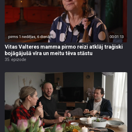
pirms 1 nedēļas, 6 dienām
00:01:13
Vitas Valteres mamma pirmo reizi atklāj traģiski
bojāgājušā vīra un meitu tēva stāstu
35. epizode