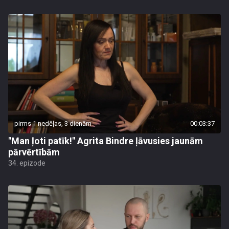
pirms 1 nedēļas, 3 dienām
00:03:37
"Man ļoti patīk!" Agrita Bindre ļāvusies jaunām
pārvērtībām
34. epizode