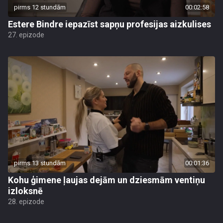
pirms 12 stundām
00:02:58
Estere Bindre iepazīst sapņu profesijas aizkulises
27. epizode
pirms 13 stundām
00:01:36
Kohu ģimene ļaujas dejām un dziesmām ventiņu
izloksnē
28. epizode