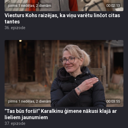
pirms 1 nedēļas, 2 dienām
00:02:13
Viesturs Kohs raizējas, ka viņu varētu linčot citas
tantes
36. epizode
pirms 1 nedēļas, 2 dienām
00:03:55
"Tas būs forši!" Karalkinu ģimene nākusi klajā ar
lieliem jaunumiem
37. epizode