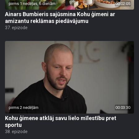
pirms 1 nedēļas, 6 dienām
00:02:05
Ainars Bumbieris sajūsmina Kohu ģimeni ar
amizantu reklāmas piedāvājumu
37. epizode
pirms 2 nedēļām
00:03:30
Kohu ģimene atklāj savu lielo mīlestību pret
sportu
38. epizode