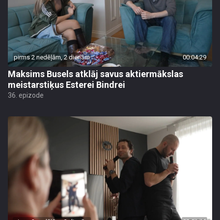
pirms 2 nedēļām, 2 dienām
00:04:29
Maksims Busels atklāj savus aktiermākslas
meistarstiķus Esterei Bindrei
36. epizode