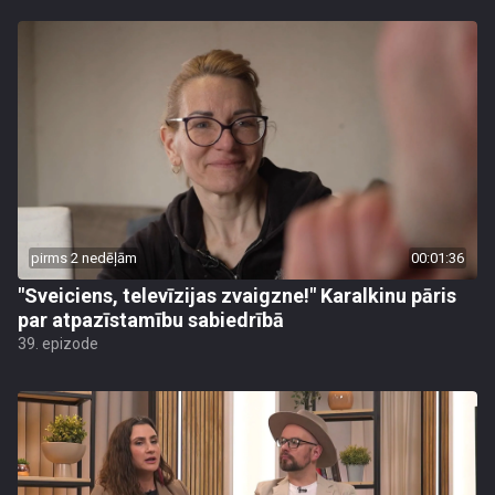
pirms 2 nedēļām
00:01:36
"Sveiciens, televīzijas zvaigzne!" Karalkinu pāris
par atpazīstamību sabiedrībā
39. epizode