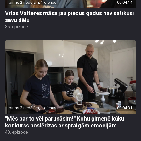
pirms 2 nedēļām, 1 dienas
00:04:14
Vitas Valteres māsa jau piecus gadus nav satikusi
savu dēlu
35. epizode
pirms 2 nedēļām, 1 dienas
00:04:31
"Mēs par to vēl parunāsim!" Kohu ģimenē kūku
konkurss noslēdzas ar spraigām emocijām
40. epizode