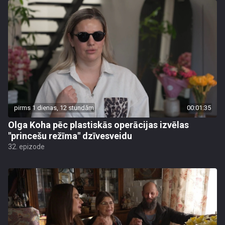
pirms 1 dienas, 12 stundām
00:01:35
Olga Koha pēc plastiskās operācijas izvēlas
"princešu režīma" dzīvesveidu
32. epizode