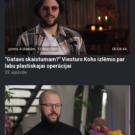
pirms 4 dienām, 13 stundām
00:04:44
"Gatavs skaistumam?" Viesturs Kohs izlēmis par
labu plastiskajai operācijai
33. epizode