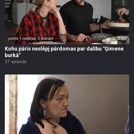
pirms 1 nedēļas, 3 dienām
00:02:35
Kohu pāris neslēpj pārdomas par dalību "Ģimene
burkā"
37. epizode