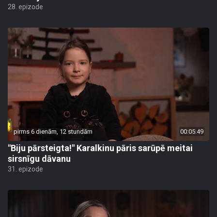
28. epizode
pirms 6 dienām, 12 stundām
00:05:49
"Biju pārsteigta!" Karalkinu pāris sarūpē meitai
sirsnīgu dāvanu
31. epizode