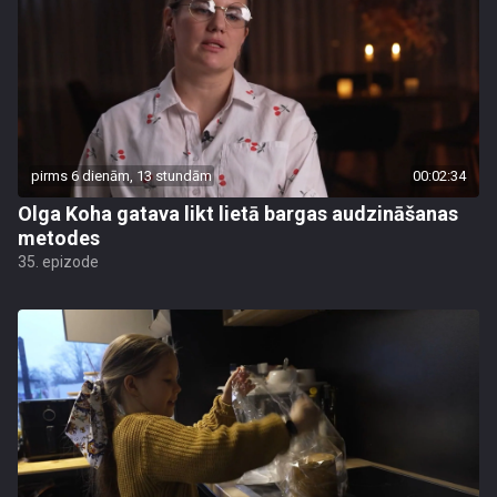
pirms 6 dienām, 13 stundām
00:02:34
Olga Koha gatava likt lietā bargas audzināšanas
metodes
35. epizode