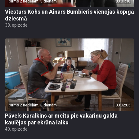
pirms 2 nedēļām, 3 dienām
00:01:10
Viesturs Kohs un Ainars Bumbieris vienojas kopīgā
dziesmā
38. epizode
pirms 2 nedēļām, 3 dienām
00:02:05
Pāvels Karalkins ar meitu pie vakariņu galda
kaulējas par ekrāna laiku
40. epizode