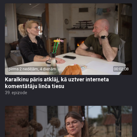
pirms 2 nedēļām, 4 dienām
00:02:08
Karalkinu pāris atklāj, kā uztver interneta
komentātāju linča tiesu
39. epizode