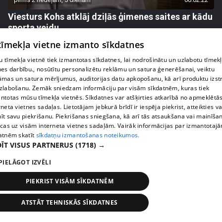
Viesturs Kohs atklāj dziļās ģimenes saites ar kādu
sporta veidu
41. epizode
 tīmekļa vietne izmanto sīkdatnes
 tīmekļa vietnē tiek izmantotas sīkdatnes, lai nodrošinātu un uzlabotu tīmek
nes darbību., nosūtītu personalizētu reklāmu un satura ģenerēšanai, veiktu
āmas un satura mērījumus, auditorijas datu apkopošanu, kā arī produktu izst
zlabošanu. Zemāk sniedzam informāciju par visām sīkdatnēm, kuras tiek
ntotas mūsu tīmekļa vietnēs. Sīkdatnes var atšķirties atkarībā no apmeklētā
rneta vietnes sadaļas. Lietotājam jebkurā brīdī ir iespēja piekrist, atteikties va
īt savu piekrišanu. Piekrišanas sniegšana, kā arī tās atsaukšana vai mainīša
ecas uz visām interneta vietnes sadaļām. Vairāk informācijas par izmantotaj
atnēm skatīt
sīkdatņu izmantošanas noteikumos.
ĪT VISUS PARTNERUS
(1718) →
PIELĀGOT IZVĒLI
pirms 2 nedēļām, 5 dienām
00:04:28
PIEKRIST VISĀM SĪKDATNĒM
"Man gribējās būt tādai seksīgai!" Estere Bindre
atklāj savu fotosesijas pieredzi
ATSTĀT TEHNISKĀS SĪKDATNES
42. epizode