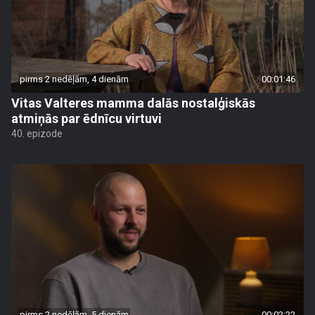
pirms 2 nedēļām, 4 dienām
00:01:46
Vitas Valteres mamma dalās nostalģiskās
atmiņās par ēdnīcu virtuvi
40. epizode
pirms 2 nedēļām, 5 dienām
00:02:22