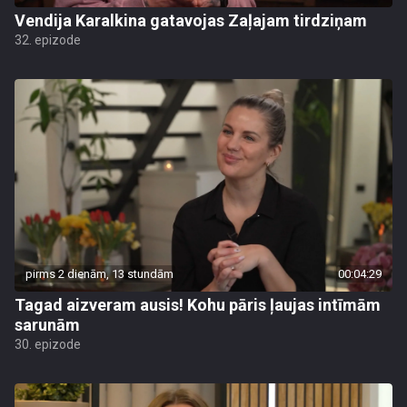
Vendija Karalkina gatavojas Zaļajam tirdziņam
32. epizode
pirms 2 dienām, 13 stundām
00:04:29
Tagad aizveram ausis! Kohu pāris ļaujas intīmām
sarunām
30. epizode