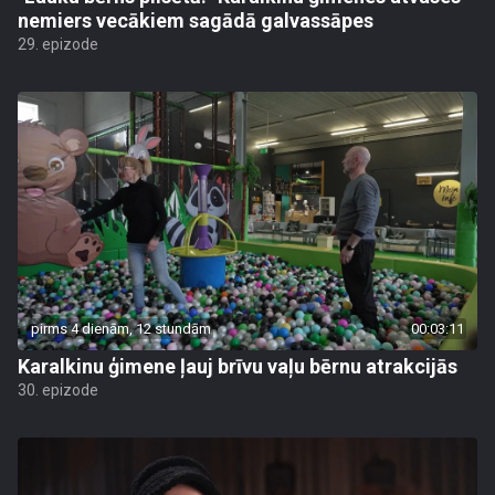
nemiers vecākiem sagādā galvassāpes
29. epizode
pirms 4 dienām, 12 stundām
00:03:11
Karalkinu ģimene ļauj brīvu vaļu bērnu atrakcijās
30. epizode