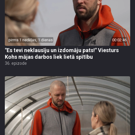
pirms 1 nedēļas, 1 dienas
00:02:46
"Es tevi neklausīju un izdomāju pats!" Viesturs
Kohs mājas darbos liek lietā spītību
36. epizode