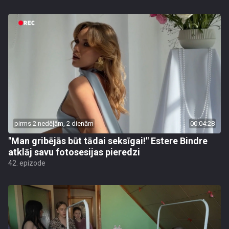
pirms 2 nedēļām, 2 dienām
00:04:28
"Man gribējās būt tādai seksīgai!" Estere Bindre
atklāj savu fotosesijas pieredzi
42. epizode