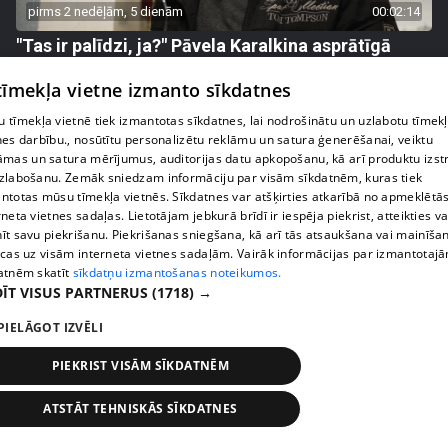
pirms 2 nedēļām, 5 dienām
00:02:14
"Tas ir palīdzi, ja?" Pāvela Karalkina asprātīgā
reakcija uz sievas iepirkšanās paradumiem
 tīmekļa vietne izmanto sīkdatnes
43. epizode
 tīmekļa vietnē tiek izmantotas sīkdatnes, lai nodrošinātu un uzlabotu tīmek
nes darbību., nosūtītu personalizētu reklāmu un satura ģenerēšanai, veiktu
āmas un satura mērījumus, auditorijas datu apkopošanu, kā arī produktu izst
zlabošanu. Zemāk sniedzam informāciju par visām sīkdatnēm, kuras tiek
ntotas mūsu tīmekļa vietnēs. Sīkdatnes var atšķirties atkarībā no apmeklētā
rneta vietnes sadaļas. Lietotājam jebkurā brīdī ir iespēja piekrist, atteikties va
īt savu piekrišanu. Piekrišanas sniegšana, kā arī tās atsaukšana vai mainīša
ecas uz visām interneta vietnes sadaļām. Vairāk informācijas par izmantotaj
atnēm skatīt
sīkdatņu izmantošanas noteikumos.
ĪT VISUS PARTNERUS
(1718) →
PIELĀGOT IZVĒLI
pirms 2 nedēļām, 6 dienām
00:05:24
PIEKRIST VISĀM SĪKDATNĒM
Gabriels Valters atklāj, kādam nozīmīgam mērķim
šobrīd aktīvi krāj naudu
ATSTĀT TEHNISKĀS SĪKDATNES
45. epizode