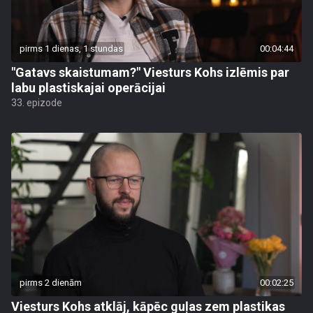
pirms 1 dienas, 1 stundas
00:04:44
"Gatavs skaistumam?" Viesturs Kohs izlēmis par
labu plastiskajai operācijai
33. epizode
pirms 2 dienām
00:02:25
Viesturs Kohs atklāj, kāpēc guļas zem plastikas