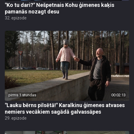
"Ko tu dari?" Nešpetnais Kohu ģimenes kaķis
pamanās nozagt desu
32. epizode
pirms 1 stundas
00:02:13
"Lauku bērns pilsētā!" Karalkinu ģimenes atvases
nemiers vecākiem sagādā galvassāpes
29. epizode