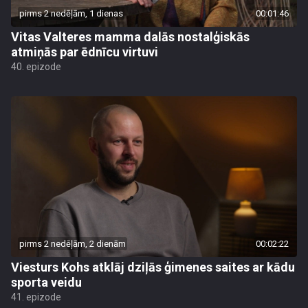
pirms 2 nedēļām, 1 dienas
00:01:46
Vitas Valteres mamma dalās nostalģiskās
atmiņās par ēdnīcu virtuvi
40. epizode
pirms 2 nedēļām, 2 dienām
00:02:22
Viesturs Kohs atklāj dziļās ģimenes saites ar kādu
sporta veidu
41. epizode