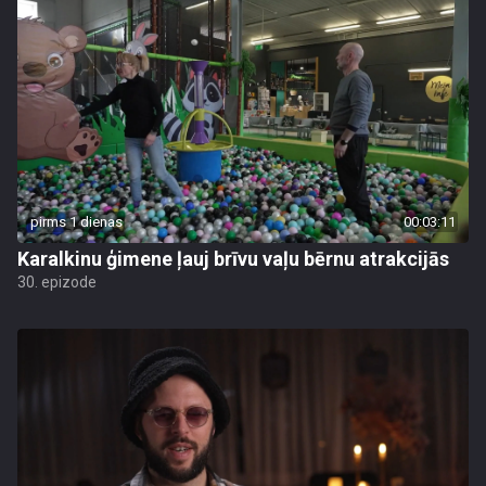
pirms 1 dienas
00:03:11
Karalkinu ģimene ļauj brīvu vaļu bērnu atrakcijās
30. epizode