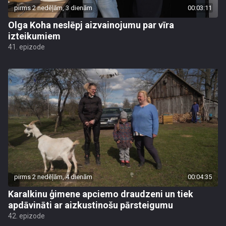
pirms 2 nedēļām, 3 dienām
00:03:11
Olga Koha neslēpj aizvainojumu par vīra
izteikumiem
41. epizode
pirms 2 nedēļām, 4 dienām
00:04:35
Karalkinu ģimene apciemo draudzeni un tiek
apdāvināti ar aizkustinošu pārsteigumu
42. epizode