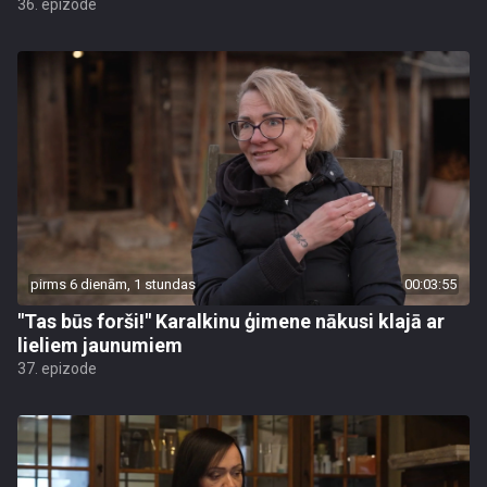
36. epizode
pirms 6 dienām, 1 stundas
00:03:55
"Tas būs forši!" Karalkinu ģimene nākusi klajā ar
lieliem jaunumiem
37. epizode