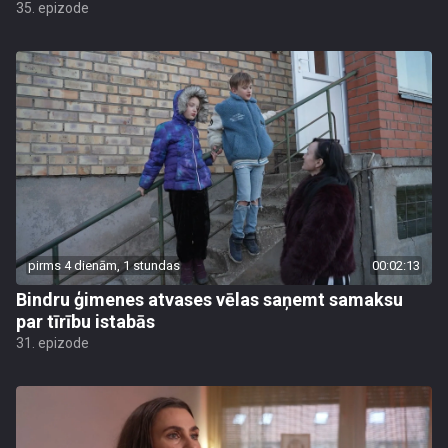
35. epizode
pirms 4 dienām, 1 stundas
00:02:13
Bindru ģimenes atvases vēlas saņemt samaksu
par tīrību istabās
31. epizode