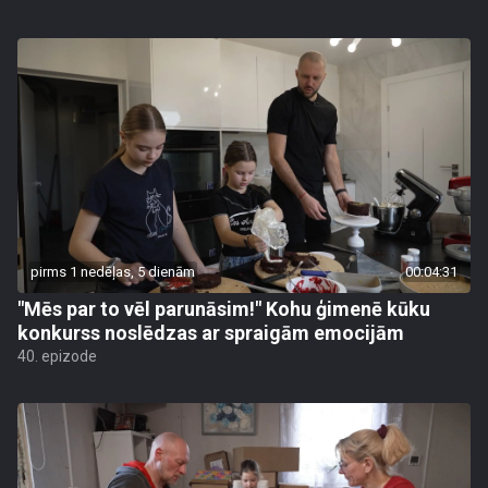
pirms 1 nedēļas, 5 dienām
00:04:31
"Mēs par to vēl parunāsim!" Kohu ģimenē kūku
konkurss noslēdzas ar spraigām emocijām
40. epizode