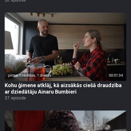
32. epizode
pirms 1 nedēļas, 1 dienas
00:01:34
Kohu ģimene atklāj, kā aizsākās ciešā draudzība
ar dziedātāju Ainaru Bumbieri
37. epizode