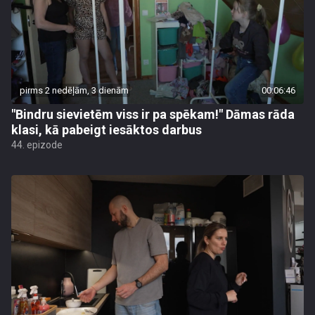
pirms 2 nedēļām, 3 dienām
00:06:46
"Bindru sievietēm viss ir pa spēkam!" Dāmas rāda
klasi, kā pabeigt iesāktos darbus
44. epizode