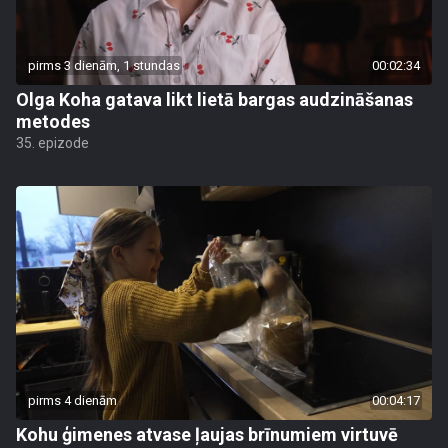
pirms 3 dienām, 1 stundas
00:02:34
Olga Koha gatava likt lietā bargas audzināšanas
metodes
35. epizode
pirms 4 dienām
00:04:17
Kohu ģimenes atvase ļaujas brīnumiem virtuvē