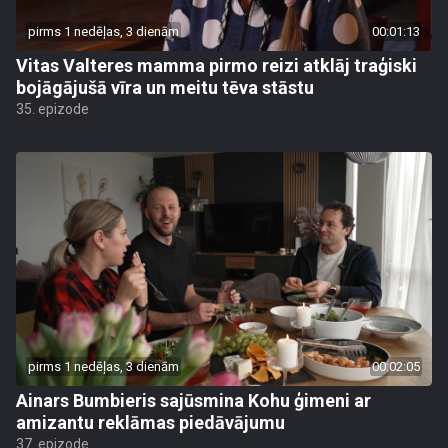
pirms 1 nedēļas, 3 dienām
00:01:13
Vitas Valteres mamma pirmo reizi atklāj traģiski
bojāgājušā vīra un meitu tēva stāstu
35. epizode
pirms 1 nedēļas, 3 dienām
00:02:05
Ainars Bumbieris sajūsmina Kohu ģimeni ar
amizantu reklāmas piedāvājumu
37. epizode