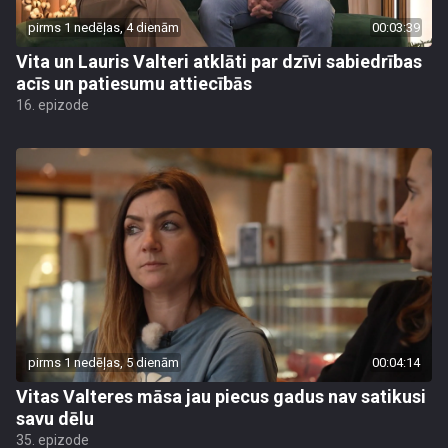
pirms 1 nedēļas, 4 dienām
00:03:39
Vita un Lauris Valteri atklāti par dzīvi sabiedrības
acīs un patiesumu attiecībās
16. epizode
pirms 1 nedēļas, 5 dienām
00:04:14
Vitas Valteres māsa jau piecus gadus nav satikusi
savu dēlu
35. epizode