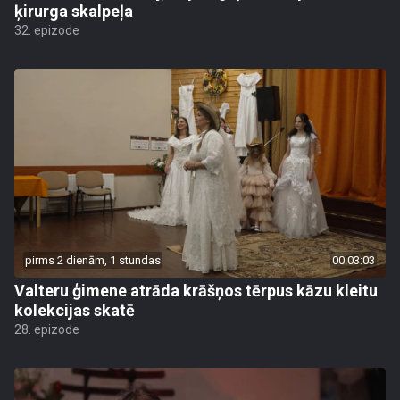
ķirurga skalpeļa
32. epizode
pirms 2 dienām, 1 stundas
00:03:03
Valteru ģimene atrāda krāšņos tērpus kāzu kleitu
kolekcijas skatē
28. epizode