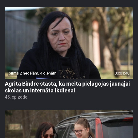
pirms 2 nedēļām, 4 dienām
00:01:40
Agrita Bindre stāsta, kā meita pielāgojas jaunajai
skolas un internāta ikdienai
45. epizode