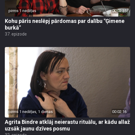
pirms 1 nedēļas
00:02:35
Kohu pāris neslēpj pārdomas par dalību "Ģimene
burkā"
37. epizode
pirms 1 nedēļas, 1 dienas
00:02:16
Agrita Bindre atklāj neierastu rituālu, ar kādu allaž
uzsāk jaunu dzīves posmu