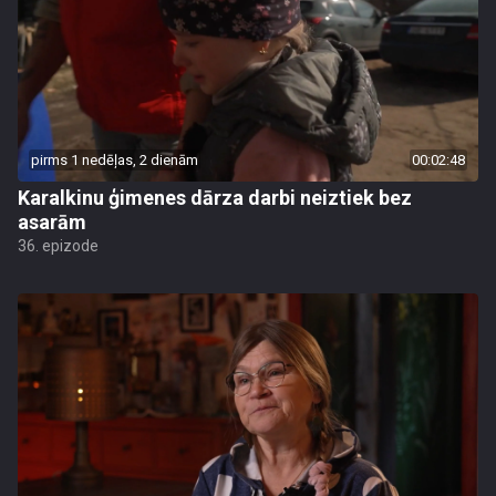
pirms 1 nedēļas, 2 dienām
00:02:48
Karalkinu ģimenes dārza darbi neiztiek bez
asarām
36. epizode