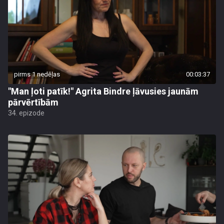
pirms 1 nedēļas
00:03:37
"Man ļoti patīk!" Agrita Bindre ļāvusies jaunām
pārvērtībām
34. epizode