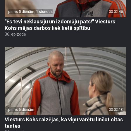
pirms 5 dienām, 1 stundas
00:02:46
"Es tevi neklausīju un izdomāju pats!" Viesturs
Kohs mājas darbos liek lietā spītību
36. epizode
pirms 6 dienām
00:02:13
Viesturs Kohs raizējas, ka viņu varētu linčot citas
tantes