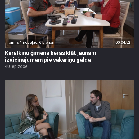
pirms 1 nedēļas, 6 dienām
00:04:52
Karalkinu ģimene ķeras klāt jaunam
izaicinājumam pie vakariņu galda
40. epizode