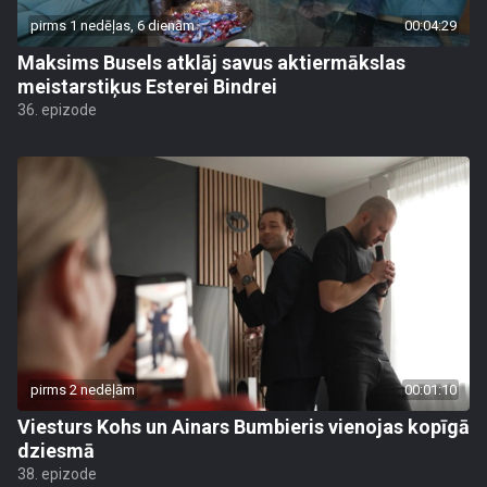
pirms 1 nedēļas, 6 dienām
00:04:29
Maksims Busels atklāj savus aktiermākslas
meistarstiķus Esterei Bindrei
36. epizode
pirms 2 nedēļām
00:01:10
Viesturs Kohs un Ainars Bumbieris vienojas kopīgā
dziesmā
38. epizode