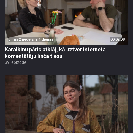
pirms 2 nedēļām, 1 dienas
00:02:08
Karalkinu pāris atklāj, kā uztver interneta
komentātāju linča tiesu
39. epizode