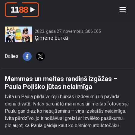
Mammas un meitas randiņš izgāžas –
Paula Poļiško jūtas nelaimīga
2023. gada 27. novembris, S06 E65
Ģimene burkā
Dalies
Mammas un meitas randiņš izgāžas –
Paula Poļiško jūtas nelaimīga
Ivita un Paula pilda vēlmju burkas uzdevumu un pavada
dienu divatā. Ivitas sarunātā mammas un meitas fotosesija
Paulu gan diez ko nesajūsmina – viņa izskatās nelaimīga.
Ivita pārdzīvo, jo ir nošāvusi greizi ar izvēlēto pasākumu,
pieļaujot, ka Paula gaidīja kaut ko bērniem atbilstošāku.