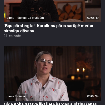
pirms 1 dienas, 23 stundām
00:05:49
"Biju pārsteigta!" Karalkinu pāris sarūpē meitai
sirsnīgu dāvanu
31. epizode
pirms 2 dienām
00:02:34
Olga Koha gatava likt lietā bargas audzināšanas