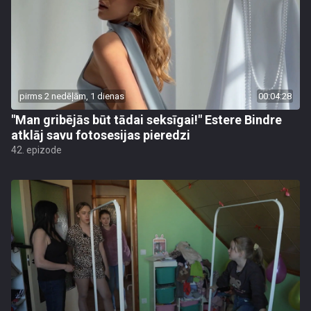
pirms 2 nedēļām, 1 dienas
00:04:28
"Man gribējās būt tādai seksīgai!" Estere Bindre
atklāj savu fotosesijas pieredzi
42. epizode