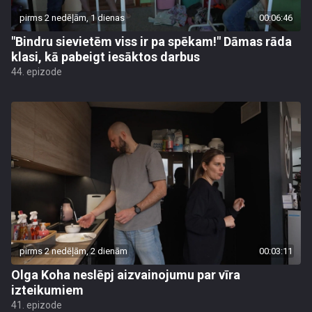
pirms 2 nedēļām, 1 dienas
00:06:46
"Bindru sievietēm viss ir pa spēkam!" Dāmas rāda
klasi, kā pabeigt iesāktos darbus
44. epizode
pirms 2 nedēļām, 2 dienām
00:03:11
Olga Koha neslēpj aizvainojumu par vīra
izteikumiem
41. epizode