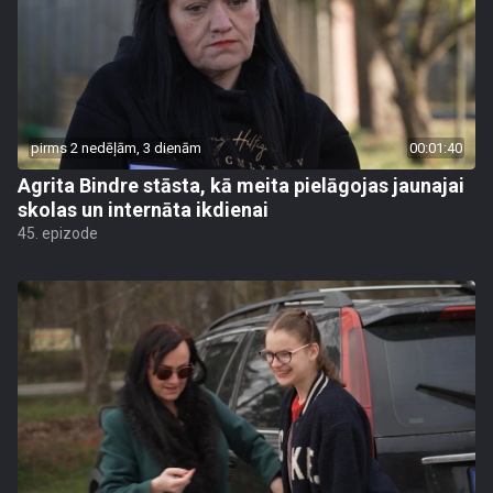
pirms 2 nedēļām, 3 dienām
00:01:40
Agrita Bindre stāsta, kā meita pielāgojas jaunajai
skolas un internāta ikdienai
45. epizode