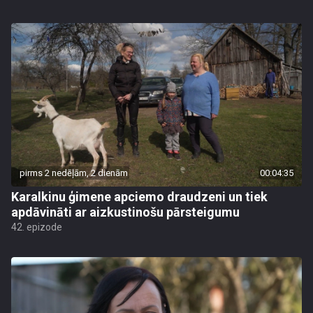
pirms 2 nedēļām, 2 dienām
00:04:35
Karalkinu ģimene apciemo draudzeni un tiek
apdāvināti ar aizkustinošu pārsteigumu
42. epizode