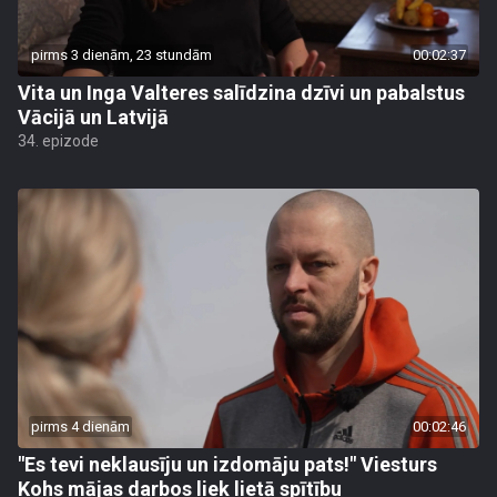
pirms 3 dienām, 23 stundām
00:02:37
Vita un Inga Valteres salīdzina dzīvi un pabalstus
Vācijā un Latvijā
34. epizode
pirms 4 dienām
00:02:46
"Es tevi neklausīju un izdomāju pats!" Viesturs
Kohs mājas darbos liek lietā spītību