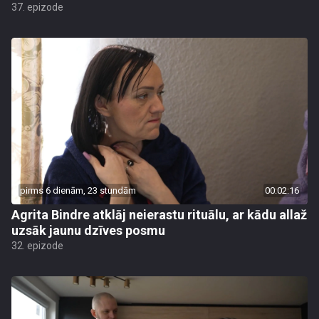
37. epizode
pirms 6 dienām, 23 stundām
00:02:16
Agrita Bindre atklāj neierastu rituālu, ar kādu allaž
uzsāk jaunu dzīves posmu
32. epizode