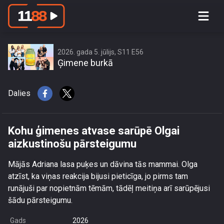
Kohu ģimenes atvase sarūpē Olgai
aizkustinošu pārsteigumu
2026. gada 5. jūlijs, S11 E56
Ģimene burkā
Dalies
Kohu ģimenes atvase sarūpē Olgai
aizkustinošu pārsteigumu
Mājās Adriana lasa puķes un dāvina tās mammai. Olga
atzīst, ka viņas reakcija bijusi pieticīga, jo pirms tam
runājuši par nopietnām tēmām, tādēļ meitiņa arī sarūpējusi
šādu pārsteigumu.
Gads
2026