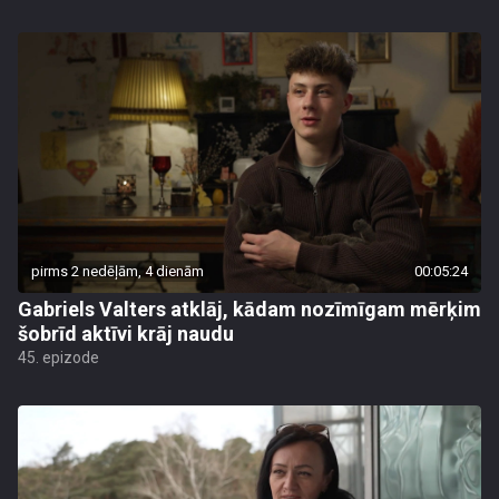
pirms 2 nedēļām, 4 dienām
00:05:24
Gabriels Valters atklāj, kādam nozīmīgam mērķim
šobrīd aktīvi krāj naudu
45. epizode