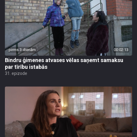
pirms 3 dienām
00:02:13
Bindru ģimenes atvases vēlas saņemt samaksu
par tīrību istabās
31. epizode