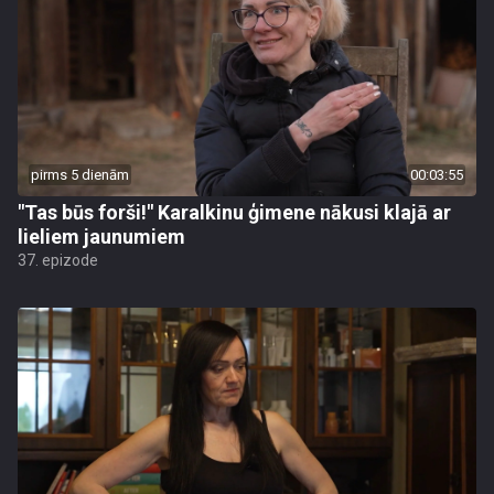
pirms 5 dienām
00:03:55
"Tas būs forši!" Karalkinu ģimene nākusi klajā ar
lieliem jaunumiem
37. epizode