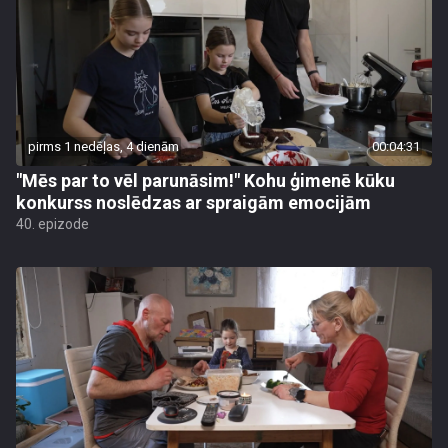
pirms 1 nedēļas, 4 dienām
00:04:31
"Mēs par to vēl parunāsim!" Kohu ģimenē kūku
konkurss noslēdzas ar spraigām emocijām
40. epizode