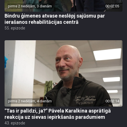
pirms 2 nedēļām, 3 dienām
00:02:05
Bindru ģimenes atvase neslēpj sajūsmu par
ierašanos rehabilitācijas centrā
55. epizode
pirms 2 nedēļām, 4 dienām
00:02:14
"Tas ir palīdzi, ja?" Pāvela Karalkina asprātīgā
reakcija uz sievas iepirkšanās paradumiem
43. epizode