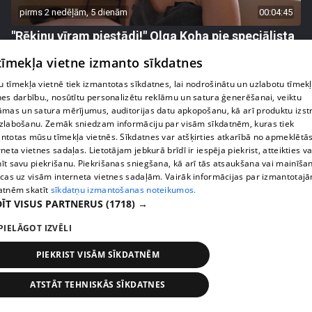
pirms 2 nedēļām, 5 dienām
00:04:45
"Rēķinu vīram piestādi!" Olga Koha pie speciālista
izceļas ar asprātīgu piebildi
 tīmekļa vietne izmanto sīkdatnes
47. epizode
 tīmekļa vietnē tiek izmantotas sīkdatnes, lai nodrošinātu un uzlabotu tīmek
nes darbību., nosūtītu personalizētu reklāmu un satura ģenerēšanai, veiktu
āmas un satura mērījumus, auditorijas datu apkopošanu, kā arī produktu izst
zlabošanu. Zemāk sniedzam informāciju par visām sīkdatnēm, kuras tiek
ntotas mūsu tīmekļa vietnēs. Sīkdatnes var atšķirties atkarībā no apmeklētā
rneta vietnes sadaļas. Lietotājam jebkurā brīdī ir iespēja piekrist, atteikties va
īt savu piekrišanu. Piekrišanas sniegšana, kā arī tās atsaukšana vai mainīša
ecas uz visām interneta vietnes sadaļām. Vairāk informācijas par izmantotaj
atnēm skatīt
sīkdatņu izmantošanas noteikumos.
ĪT VISUS PARTNERUS
(1718) →
PIELĀGOT IZVĒLI
pirms 2 nedēļām, 6 dienām
00:01:40
PIEKRIST VISĀM SĪKDATNĒM
Karalkinu ģimenes atvase māca tētim lietot
modernās tehnoloģijas
ATSTĀT TEHNISKĀS SĪKDATNES
48. epizode