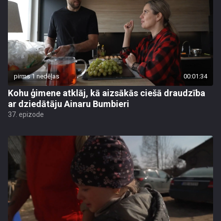
pirms 1 nedēļas
00:01:34
Kohu ģimene atklāj, kā aizsākās ciešā draudzība
ar dziedātāju Ainaru Bumbieri
37. epizode