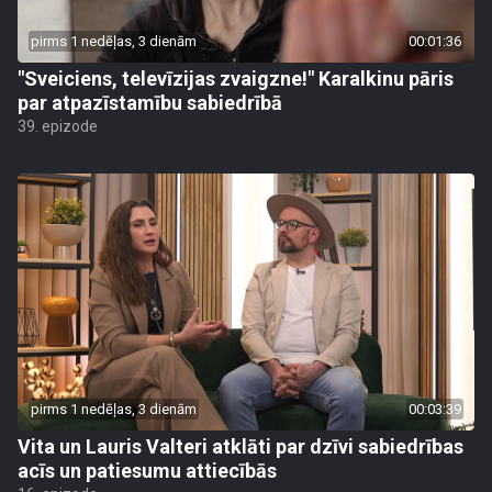
pirms 1 nedēļas, 3 dienām
00:01:36
"Sveiciens, televīzijas zvaigzne!" Karalkinu pāris
par atpazīstamību sabiedrībā
39. epizode
pirms 1 nedēļas, 3 dienām
00:03:39
Vita un Lauris Valteri atklāti par dzīvi sabiedrības
acīs un patiesumu attiecībās