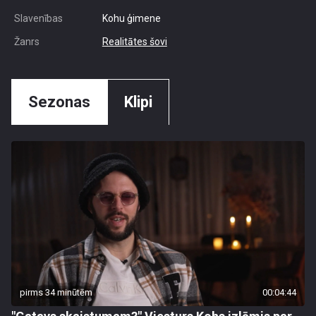
Slavenības
Kohu ģimene
Žanrs
Realitātes šovi
Sezonas
Klipi
pirms 34 minūtēm
00:04:44