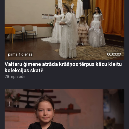
pirms 1 dienas
00:03:03
Valteru ģimene atrāda krāšņos tērpus kāzu kleitu
kolekcijas skatē
28. epizode