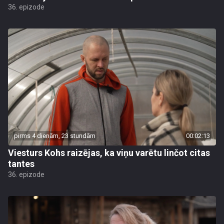
36. epizode
pirms 4 dienām, 23 stundām
00:02:13
Viesturs Kohs raizējas, ka viņu varētu linčot citas
tantes
36. epizode