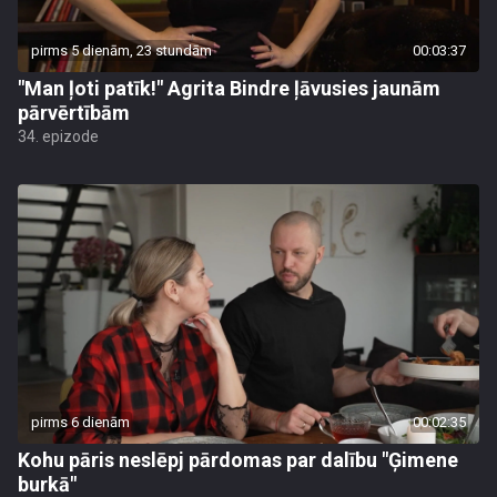
pirms 5 dienām, 23 stundām
00:03:37
"Man ļoti patīk!" Agrita Bindre ļāvusies jaunām
pārvērtībām
34. epizode
pirms 6 dienām
00:02:35
Kohu pāris neslēpj pārdomas par dalību "Ģimene
burkā"