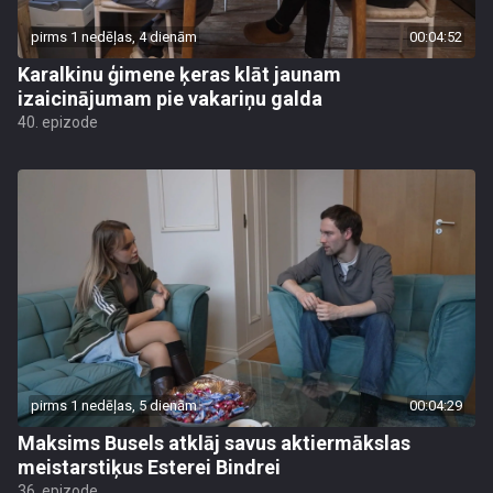
pirms 1 nedēļas, 4 dienām
00:04:52
Karalkinu ģimene ķeras klāt jaunam
izaicinājumam pie vakariņu galda
40. epizode
pirms 1 nedēļas, 5 dienām
00:04:29
Maksims Busels atklāj savus aktiermākslas
meistarstiķus Esterei Bindrei
36. epizode