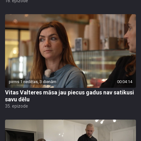
16. epizode
pirms 1 nedēļas, 3 dienām
00:04:14
Vitas Valteres māsa jau piecus gadus nav satikusi
savu dēlu
35. epizode