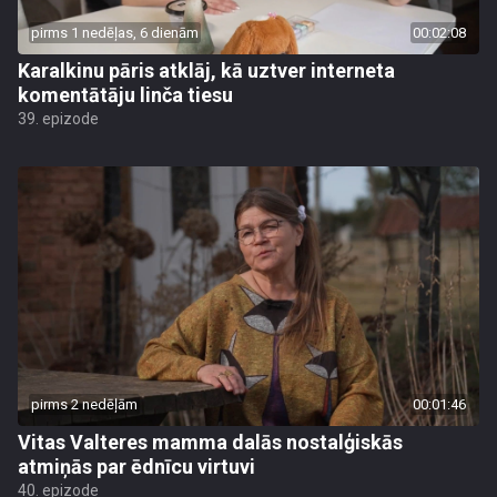
pirms 1 nedēļas, 6 dienām
00:02:08
Karalkinu pāris atklāj, kā uztver interneta
komentātāju linča tiesu
39. epizode
pirms 2 nedēļām
00:01:46
Vitas Valteres mamma dalās nostalģiskās
atmiņās par ēdnīcu virtuvi
40. epizode