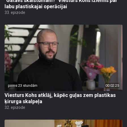
"Gatavs skaistumam?" Viesturs Kohs izlēmis par
labu plastiskajai operācijai
33. epizode
pirms 23 stundām
00:02:25
Viesturs Kohs atklāj, kāpēc guļas zem plastikas
ķirurga skalpeļa
32. epizode