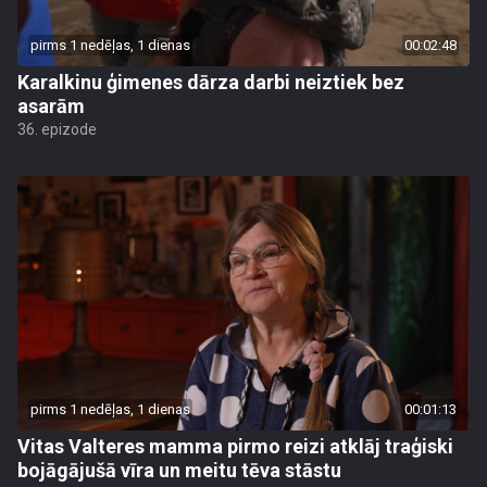
pirms 1 nedēļas, 1 dienas
00:02:48
Karalkinu ģimenes dārza darbi neiztiek bez
asarām
36. epizode
pirms 1 nedēļas, 1 dienas
00:01:13
Vitas Valteres mamma pirmo reizi atklāj traģiski
bojāgājušā vīra un meitu tēva stāstu