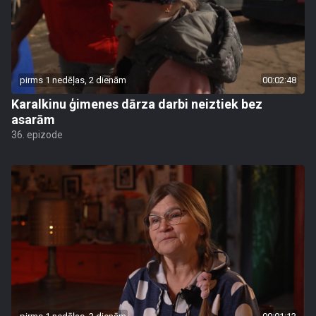
pirms 1 nedēļas, 2 dienām
00:02:48
Karalkinu ģimenes dārza darbi neiztiek bez
asarām
36. epizode