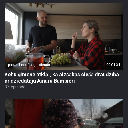
pirms 1 nedēļas, 1 dienas
00:01:34
Kohu ģimene atklāj, kā aizsākās ciešā draudzība
ar dziedātāju Ainaru Bumbieri
37. epizode