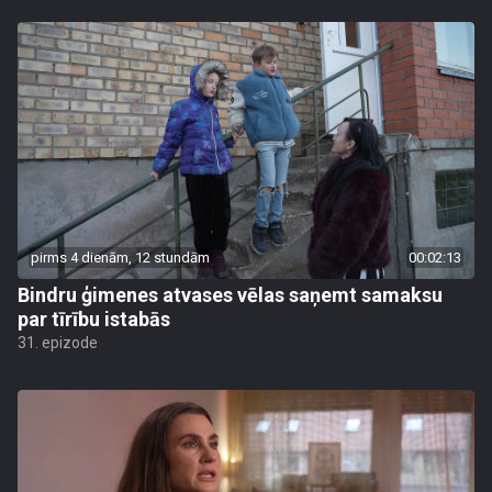
pirms 4 dienām, 12 stundām
00:02:13
Bindru ģimenes atvases vēlas saņemt samaksu
par tīrību istabās
31. epizode