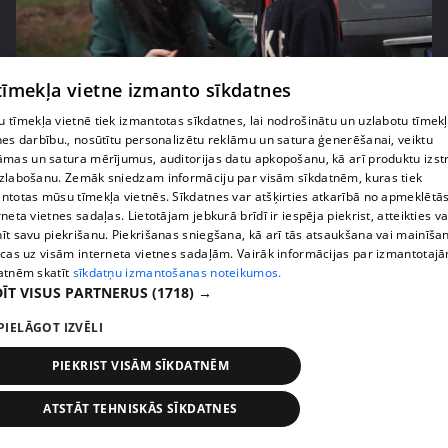
 tīmekļa vietne izmanto sīkdatnes
pirms 2 nedēļām, 5 dienām
00:02:05
 tīmekļa vietnē tiek izmantotas sīkdatnes, lai nodrošinātu un uzlabotu tīmek
Bindru ģimenes atvase neslēpj sajūsmu par
nes darbību., nosūtītu personalizētu reklāmu un satura ģenerēšanai, veiktu
ierašanos rehabilitācijas centrā
āmas un satura mērījumus, auditorijas datu apkopošanu, kā arī produktu izst
55. epizode
zlabošanu. Zemāk sniedzam informāciju par visām sīkdatnēm, kuras tiek
ntotas mūsu tīmekļa vietnēs. Sīkdatnes var atšķirties atkarībā no apmeklētā
rneta vietnes sadaļas. Lietotājam jebkurā brīdī ir iespēja piekrist, atteikties va
īt savu piekrišanu. Piekrišanas sniegšana, kā arī tās atsaukšana vai mainīša
ecas uz visām interneta vietnes sadaļām. Vairāk informācijas par izmantotaj
atnēm skatīt
sīkdatņu izmantošanas noteikumos.
ĪT VISUS PARTNERUS
(1718) →
PIELĀGOT IZVĒLI
PIEKRIST VISĀM SĪKDATNĒM
ATSTĀT TEHNISKĀS SĪKDATNES
pirms 2 nedēļām, 5 dienām
00:02:14