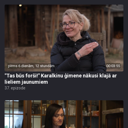
pirms 6 dienām, 12 stundām
00:03:55
"Tas būs forši!" Karalkinu ģimene nākusi klajā ar
lieliem jaunumiem
37. epizode