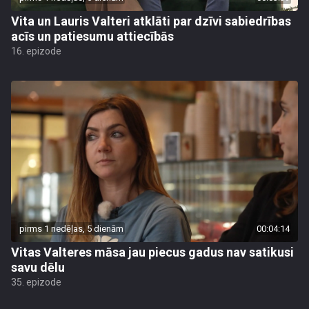
Vita un Lauris Valteri atklāti par dzīvi sabiedrības
acīs un patiesumu attiecībās
16. epizode
pirms 1 nedēļas, 5 dienām
00:04:14
Vitas Valteres māsa jau piecus gadus nav satikusi
savu dēlu
35. epizode