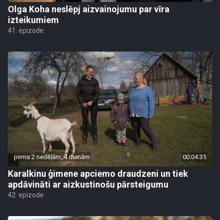
Olga Koha neslēpj aizvainojumu par vīra
izteikumiem
41. epizode
pirms 2 nedēļām, 4 dienām
00:04:35
Karalkinu ģimene apciemo draudzeni un tiek
apdāvināti ar aizkustinošu pārsteigumu
42. epizode