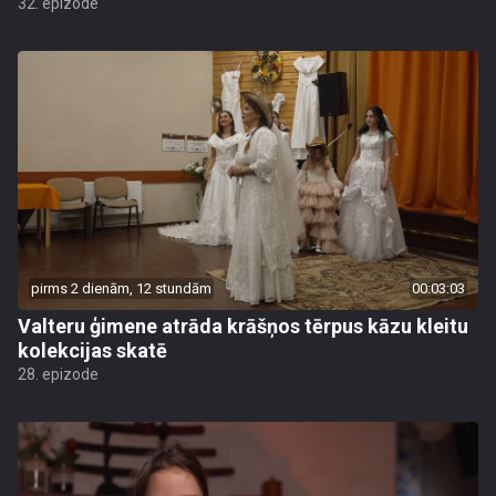
32. epizode
pirms 2 dienām, 12 stundām
00:03:03
Valteru ģimene atrāda krāšņos tērpus kāzu kleitu
kolekcijas skatē
28. epizode