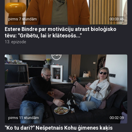
pirms 7 stundām
00:03:46
Estere Bindre par motivāciju atrast bioloģisko
tēvu: "Gribētu, lai ir klātesošs..."
13. epizode
pirms 11 stundām
00:02:09
"Ko tu dari?" Nešpetnais Kohu ģimenes kaķis