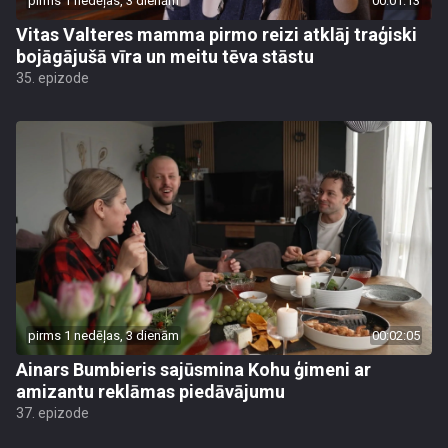
pirms 1 nedēļas, 3 dienām
00:01:13
Vitas Valteres mamma pirmo reizi atklāj traģiski
bojāgājušā vīra un meitu tēva stāstu
35. epizode
pirms 1 nedēļas, 3 dienām
00:02:05
Ainars Bumbieris sajūsmina Kohu ģimeni ar
amizantu reklāmas piedāvājumu
37. epizode