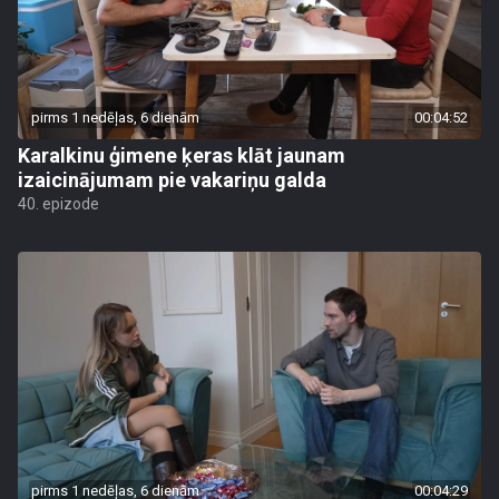
pirms 1 nedēļas, 6 dienām
00:04:52
Karalkinu ģimene ķeras klāt jaunam
izaicinājumam pie vakariņu galda
40. epizode
pirms 1 nedēļas, 6 dienām
00:04:29