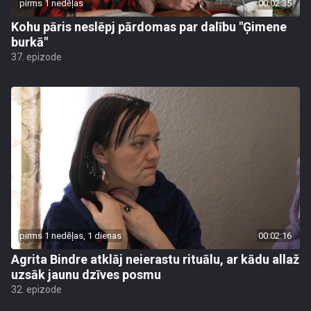
pirms 1 nedēļas
00:02:35
Kohu pāris neslēpj pārdomas par dalību "Ģimene
burkā"
37. epizode
pirms 1 nedēļas, 1 dienas
00:02:16
Agrita Bindre atklāj neierastu rituālu, ar kādu allaž
uzsāk jaunu dzīves posmu
32. epizode