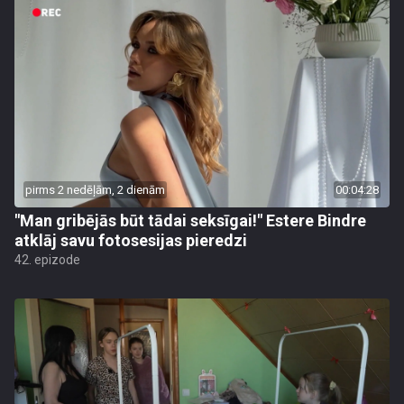
pirms 2 nedēļām, 2 dienām
00:04:28
"Man gribējās būt tādai seksīgai!" Estere Bindre
atklāj savu fotosesijas pieredzi
42. epizode