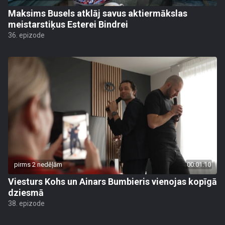
Maksims Busels atklāj savus aktiermākslas
meistarstiķus Esterei Bindrei
36. epizode
pirms 2 nedēļām
00:01:10
Viesturs Kohs un Ainars Bumbieris vienojas kopīgā
dziesmā
38. epizode