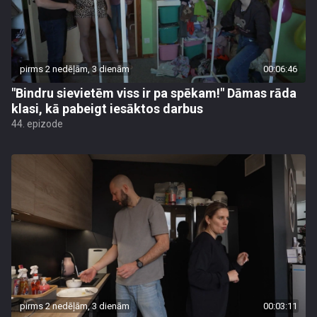
pirms 2 nedēļām, 3 dienām
00:06:46
"Bindru sievietēm viss ir pa spēkam!" Dāmas rāda
klasi, kā pabeigt iesāktos darbus
44. epizode
pirms 2 nedēļām, 3 dienām
00:03:11