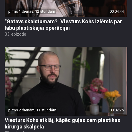
pirms 1 dienas, 12 stundām
00:04:44
"Gatavs skaistumam?" Viesturs Kohs izlēmis par
labu plastiskajai operācijai
33. epizode
pirms 2 dienām, 11 stundām
00:02:25
Viesturs Kohs atklāj, kāpēc guļas zem plastikas
ķirurga skalpeļa