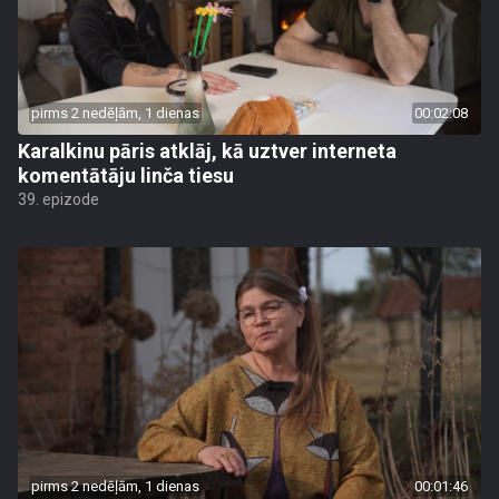
pirms 2 nedēļām, 1 dienas
00:02:08
Karalkinu pāris atklāj, kā uztver interneta
komentātāju linča tiesu
39. epizode
pirms 2 nedēļām, 1 dienas
00:01:46