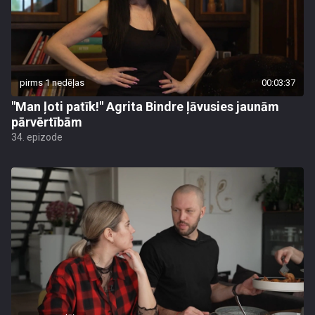
pirms 1 nedēļas
00:03:37
"Man ļoti patīk!" Agrita Bindre ļāvusies jaunām
pārvērtībām
34. epizode