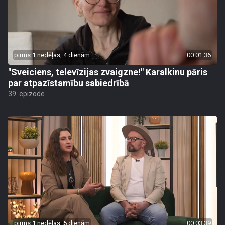
pirms 1 nedēļas, 4 dienām
00:01:36
"Sveiciens, televīzijas zvaigzne!" Karalkinu pāris
par atpazīstamību sabiedrībā
39. epizode
pirms 1 nedēļas, 5 dienām
00:03:39