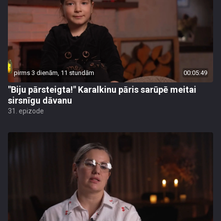
pirms 3 dienām, 11 stundām
00:05:49
"Biju pārsteigta!" Karalkinu pāris sarūpē meitai
sirsnīgu dāvanu
31. epizode