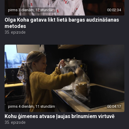
pirms 3 dienām, 12 stundām
00:02:34
Olga Koha gatava likt lietā bargas audzināšanas
metodes
35. epizode
pirms 4 dienām, 11 stundām
00:04:17
Kohu ģimenes atvase ļaujas brīnumiem virtuvē
35. epizode