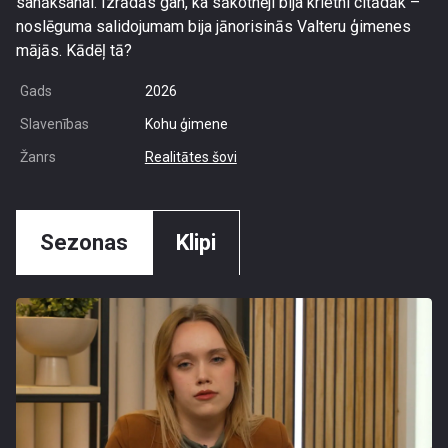
sanākšanai. Izrādās gan, ka sākotnēji bija krietni citādāk –
noslēguma salidojumam bija jānorisinās Valteru ģimenes
mājās. Kādēļ tā?
Gads
2026
Slavenības
Kohu ģimene
Žanrs
Realitātes šovi
Sezonas
Klipi