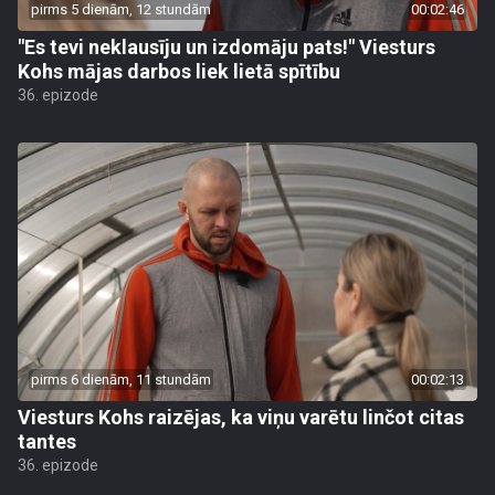
pirms 5 dienām, 12 stundām
00:02:46
"Es tevi neklausīju un izdomāju pats!" Viesturs
Kohs mājas darbos liek lietā spītību
36. epizode
pirms 6 dienām, 11 stundām
00:02:13
Viesturs Kohs raizējas, ka viņu varētu linčot citas
tantes
36. epizode