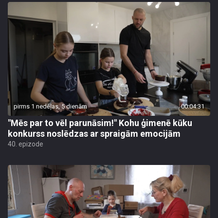
pirms 1 nedēļas, 5 dienām
00:04:31
"Mēs par to vēl parunāsim!" Kohu ģimenē kūku
konkurss noslēdzas ar spraigām emocijām
40. epizode