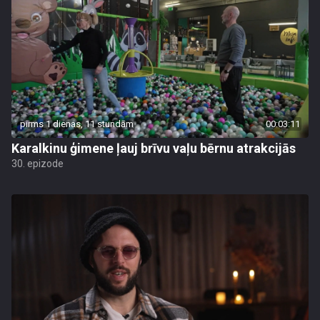
pirms 1 dienas, 11 stundām
00:03:11
Karalkinu ģimene ļauj brīvu vaļu bērnu atrakcijās
30. epizode