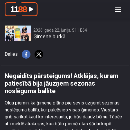
Negaidīts pārsteigums! Atklājas,
kuram patiesībā bija jāuzņem sezonas
noslēguma ballīte
2026. gada 22. jūnijs, S11 E64
Ģimene burkā
Dalies
Negaidīts pārsteigums! Atklājas, kuram
patiesībā bija jāuzņem sezonas
noslēguma ballīte
Olga piemin, ka ģimene plāno pie sevis uzņemt sezonas
noslēguma ballīti, kur pulcēsies visas ģimenes. Viesturs
grib sarīkot kaut ko interesantu, jo būs daudz bērnu. Tāpēc
abi meklē atrakcijas, kas būtu piemērotas šādai kopā