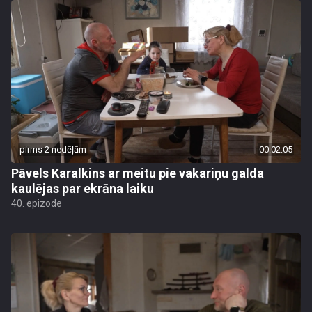
pirms 2 nedēļām
00:02:05
Pāvels Karalkins ar meitu pie vakariņu galda
kaulējas par ekrāna laiku
40. epizode