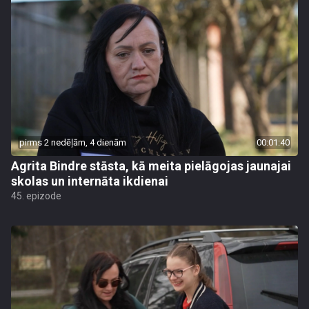
pirms 2 nedēļām, 4 dienām
00:01:40
Agrita Bindre stāsta, kā meita pielāgojas jaunajai
skolas un internāta ikdienai
45. epizode