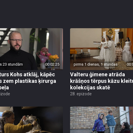
s 23 stundām
00:02:25
pirms 1 dienas, 1 stundas
00:
turs Kohs atklāj, kāpēc
Valteru ģimene atrāda
s zem plastikas ķirurga
krāšņos tērpus kāzu kleit
peļa
kolekcijas skatē
pizode
28. epizode