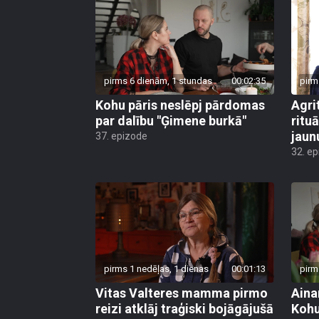
pirms 6 dienām, 1 stundas
00:02:35
pirm
Kohu pāris neslēpj pārdomas
Agri
par dalību "Ģimene burkā"
ritu
jaun
37. epizode
32. e
pirms 1 nedēļas, 1 dienas
00:01:13
pirm
Vitas Valteres mamma pirmo
Aina
reizi atklāj traģiski bojāgājušā
Kohu