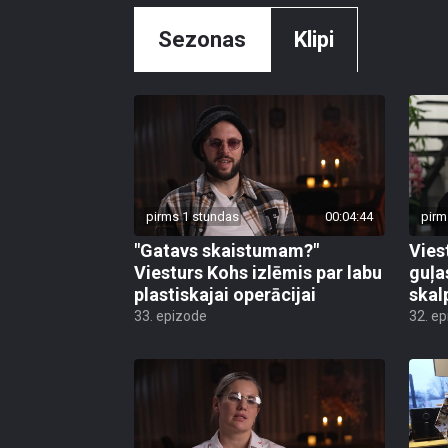
Sezonas
Klipi
pirms 1 stundas
00:04:44
pirm
"Gatavs skaistumam?"
Vies
Viesturs Kohs izlēmis par labu
guļa
plastiskajai operācijai
skal
33. epizode
32. e