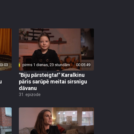
03:03
pirms 1 dienas, 23 stundām
00:05:49
"Biju pārsteigta!" Karalkinu
u
pāris sarūpē meitai sirsnīgu
dāvanu
31. epizode