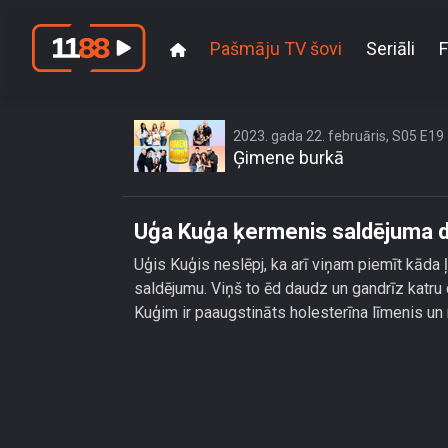
Pašmāju TV šovi
Seriāli
F
Uģa Kuģ
2023. gada 22. februāris, S05 E19
Ģimene burkā
Uģa Kuģa ķermenis saldējuma d
Uģis Kuģis neslēpj, ka arī viņam piemīt kāda ļ
saldējumu. Viņš to ēd daudz un gandrīz katru 
Kuģim ir paaugstināts holesterīna līmenis un 