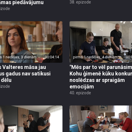
āmas piedāvājumu
38. epizode
pizode
s 1 nedēļas, 3 dienām
00:04:14
pirms 1 nedēļas, 4 dienām
00:
s Valteres māsa jau
"Mēs par to vēl parunāsim
us gadus nav satikusi
Kohu ģimenē kūku konku
 dēlu
noslēdzas ar spraigām
emocijām
pizode
40. epizode