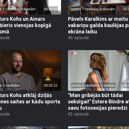
s 1 nedēļas, 5 dienām
00:01:10
pirms 1 nedēļas, 6 dienām
00:
turs Kohs un Ainars
Pāvels Karalkins ar meitu
ieris vienojas kopīgā
vakariņu galda kaulējas p
esmā
ekrāna laiku
pizode
40. epizode
s 2 nedēļām
00:02:22
pirms 2 nedēļām, 1 dienas
00:
turs Kohs atklāj dziļās
"Man gribējās būt tādai
nes saites ar kādu sporta
seksīgai!" Estere Bindre a
u
savu fotosesijas pieredzi
pizode
42. epizode