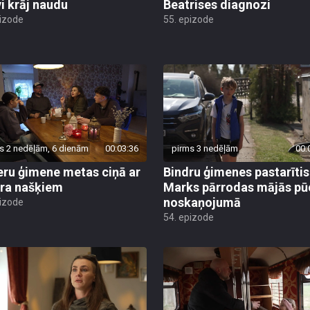
vi krāj naudu
Beatrises diagnozi
pizode
55. epizode
s 2 nedēļām, 6 dienām
00:03:36
pirms 3 nedēļām
00:
eru ģimene metas ciņā ar
Bindru ģimenes pastarītis
ra našķiem
Marks pārrodas mājās pū
noskaņojumā
pizode
54. epizode