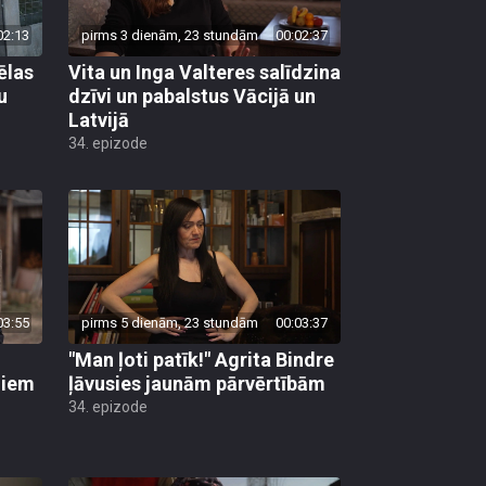
02:13
pirms 3 dienām, 23 stundām
00:02:37
ēlas
Vita un Inga Valteres salīdzina
u
dzīvi un pabalstus Vācijā un
Latvijā
34. epizode
03:55
pirms 5 dienām, 23 stundām
00:03:37
"Man ļoti patīk!" Agrita Bindre
liem
ļāvusies jaunām pārvērtībām
34. epizode