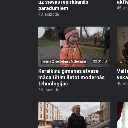
uz sievas iepirkšanās
aktī
paradumiem
45. e
43. epizode
pirms 2 nedēļām, 6 dienām
00:01:40
pirm
Karalkinu ģimenes atvase
Valt
māca tētim lietot modernās
vaka
tehnoloģijas
46. e
48. epizode