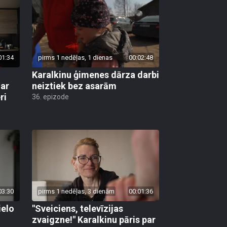
01:34
pirms 1 nedēļas, 1 dienas
00:02:48
Karalkinu ģimenes dārza darbi
 ar
neiztiek bez asarām
ri
36. epizode
03:30
pirms 1 nedēļas, 3 dienām
00:01:36
ielo
"Sveiciens, televīzijas
zvaigzne!" Karalkinu pāris par