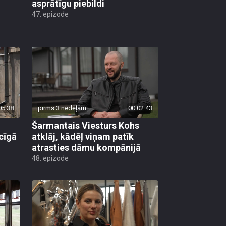
asprātīgu piebildi
47. epizode
05:38
pirms 3 nedēļām
00:02:43
Šarmantais Viesturs Kohs
cīgā
atklāj, kādēļ viņam patīk
atrasties dāmu kompānijā
48. epizode