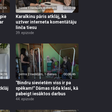
02:05
pirms 1 nedēļas, 6 dienām
00:02:08
 pie
Karalkinu pāris atklāj, kā
ar
uztver interneta komentātāju
linča tiesu
39. epizode
04:28
pirms 2 nedēļām, 1 dienas
00:06:46
"Bindru sievietēm viss ir pa
tklāj
spēkam!" Dāmas rāda klasi, kā
pabeigt iesāktos darbus
44. epizode