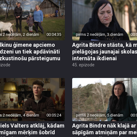
s 2 nedēļām, 2 dienām
00:04:35
pirms 2 nedēļām, 3 dienām
00:
lkinu ģimene apciemo
Agrita Bindre stāsta, kā 
dzeni un tiek apdāvināti
pielāgojas jaunajai skola
izkustinošu pārsteigumu
internāta ikdienai
pizode
45. epizode
s 2 nedēļām, 4 dienām
00:05:24
pirms 2 nedēļām, 5 dienām
00:
iels Valters atklāj, kādam
Agrita Bindre nāk klajā ar
mīgam mērķim šobrīd
sāpīgām atmiņām par me