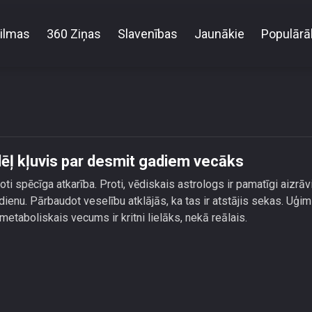
ilmas
360 Ziņas
Slavenības
Jaunākie
Populārā
a ķermenis saldējuma dēļ kļuvis par desmit gadie
ēļ kļuvis par desmit gadiem vecāks
oti spēcīga atkarība. Proti, vēdiskais astrologs ir pamatīgi aizrāv
dienu. Pārbaudot veselību atklājās, ka tas ir atstājis sekas. Uģim
metaboliskais vecums ir kritni lielāks, nekā reālais.