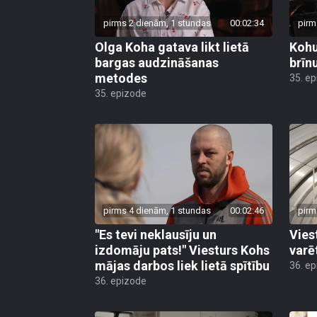
pirms 2 dienām, 1 stundas
00:02:34
pirm
Olga Koha gatava likt lietā
Kohu
bargas audzināšanas
brīn
metodes
35. e
35. epizode
pirms 4 dienām, 1 stundas
00:02:46
pirm
"Es tevi neklausīju un
Vies
izdomāju pats!" Viesturs Kohs
varē
mājas darbos liek lietā spītību
36. e
36. epizode