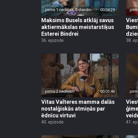
pirms 1 nedēļas, 5 dienām
00:04:29
pirm
Maksims Busels atklāj savus
Vies
aktiermākslas meistarstiķus
Bumb
Esterei Bindrei
dzi
36. epizode
38. e
pirms 2 nedēļām
00:01:46
pirm
Vitas Valteres mamma dalās
Vies
nostalģiskās atmiņās par
ģime
ēdnīcu virtuvi
veid
40. epizode
41. e