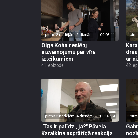
pirms 2 nedēļām, 2 dienām
00:03:11
pirm
Olga Koha neslēpj
Kara
aizvainojumu par vīra
drau
izteikumiem
ar a
41. epizode
42. e
pirms 2 nedēļām, 4 dienām
00:02:14
pirm
"Tas ir palīdzi, ja?" Pāvela
Gabr
Karalkina asprātīgā reakcija
nozī