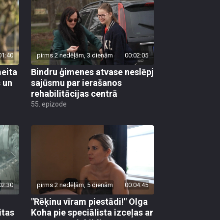
01:40
pirms 2 nedēļām, 3 dienām
00:02:05
meita
Bindru ģimenes atvase neslēpj
s un
sajūsmu par ierašanos
rehabilitācijas centrā
55. epizode
02:30
pirms 2 nedēļām, 5 dienām
00:04:45
"Rēķinu vīram piestādi!" Olga
itas
Koha pie speciālista izceļas ar