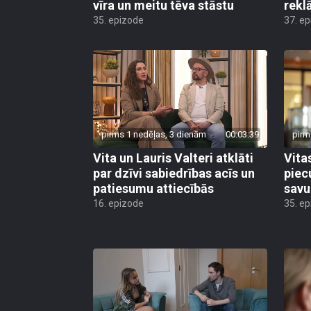
vīra un meitu tēva stāstu
rekl
35. epizode
37. e
pirms 1 nedēļas, 3 dienām
00:03:39
pirm
Vita un Lauris Valteri atklāti
Vita
par dzīvi sabiedrības acīs un
piec
patiesumu attiecībās
savu
16. epizode
35. e