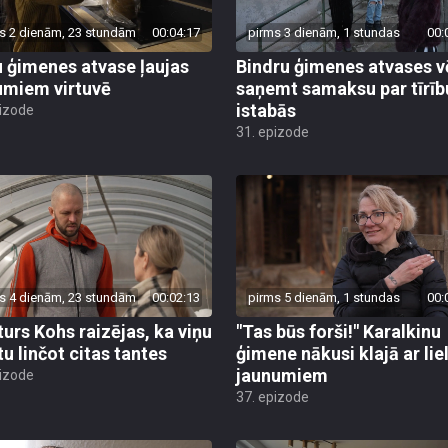
s 2 dienām, 23 stundām
00:04:17
pirms 3 dienām, 1 stundas
00:
 ģimenes atvase ļaujas
Bindru ģimenes atvases v
umiem virtuvē
saņemt samaksu par tīrīb
istabās
pizode
31. epizode
s 4 dienām, 23 stundām
00:02:13
pirms 5 dienām, 1 stundas
00:
turs Kohs raizējas, ka viņu
"Tas būs forši!" Karalkinu
tu linčot citas tantes
ģimene nākusi klajā ar lie
jaunumiem
pizode
37. epizode