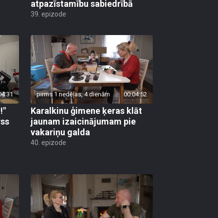
atpazīstamību sabiedrībā
39. epizode
04:31
pirms 1 nedēļas, 4 dienām
00:04:52
!"
Karalkinu ģimene ķeras klāt
rss
jaunam izaicinājumam pie
vakariņu galda
40. epizode