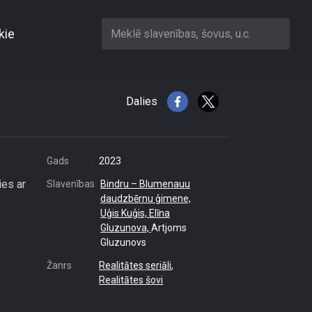
kie
Meklē slavenības, šovus, u.c.
m vecāks
Dalies
Gads
2023
ies ar
Slavenības
Bindru – Blumenauu
daudzbērnu ģimene,
Uģis Kuģis,
Elīna
Gluzunova,
Artjoms
Gluzunovs
Žanrs
Realitātes seriāli
,
Realitātes šovi