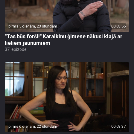
pirms 5 dienām, 23 stundām
00:03:55
"Tas būs forši!" Karalkinu ģimene nākusi klajā ar
lieliem jaunumiem
37. epizode
pirms 6 dienām, 22 stundām
00:03:37