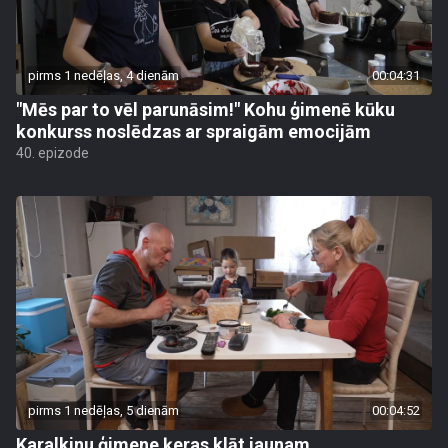
pirms 1 nedēļas, 4 dienām
00:04:31
"Mēs par to vēl parunāsim!" Kohu ģimenē kūku
konkurss noslēdzas ar spraigām emocijām
40. epizode
pirms 1 nedēļas, 5 dienām
00:04:52
Karalkinu ģimene ķeras klāt jaunam