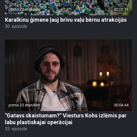
pirms 22 stundām
00:03:11
Karalkinu ģimene ļauj brīvu vaļu bērnu atrakcijās
30. epizode
pirms 23 stundām
00:04:44
"Gatavs skaistumam?" Viesturs Kohs izlēmis par
labu plastiskajai operācijai
33. epizode