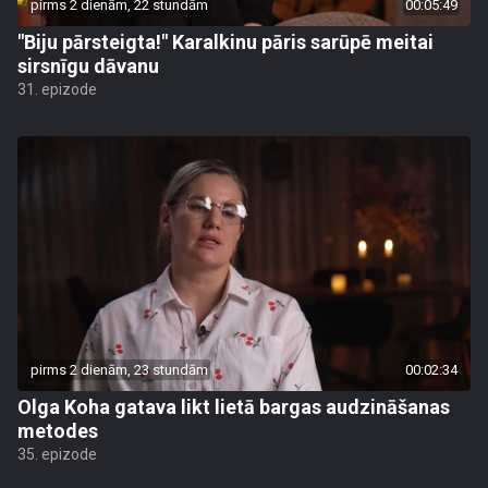
pirms 2 dienām, 22 stundām
00:05:49
"Biju pārsteigta!" Karalkinu pāris sarūpē meitai
sirsnīgu dāvanu
31. epizode
pirms 2 dienām, 23 stundām
00:02:34
Olga Koha gatava likt lietā bargas audzināšanas
metodes
35. epizode