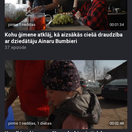
pirms 1 nedēļas
00:01:34
Kohu ģimene atklāj, kā aizsākās ciešā draudzība
ar dziedātāju Ainaru Bumbieri
37. epizode
pirms 1 nedēļas, 1 dienas
00:02:48