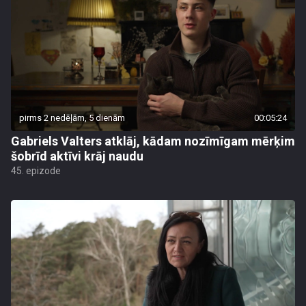
pirms 2 nedēļām, 5 dienām
00:05:24
Gabriels Valters atklāj, kādam nozīmīgam mērķim
šobrīd aktīvi krāj naudu
45. epizode