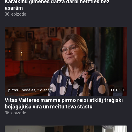
Karalkinu ģimenes dārza darbi neiztiek bez
asarām
36. epizode
pirms 1 nedēļas, 2 dienām
00:01:13
Vitas Valteres mamma pirmo reizi atklāj traģiski
bojāgājušā vīra un meitu tēva stāstu
35. epizode