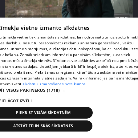
pirms 2 nedēļām, 5 dienām
00:02:30
 tīmekļa vietne izmanto sīkdatnes
Agrita Bindre nāk klajā ar sāpīgām atmiņām par
meitas Beatrises diagnozi
 tīmekļa vietnē tiek izmantotas sīkdatnes, lai nodrošinātu un uzlabotu tīmek
55. epizode
nes darbību., nosūtītu personalizētu reklāmu un satura ģenerēšanai, veiktu
āmas un satura mērījumus, auditorijas datu apkopošanu, kā arī produktu izst
zlabošanu. Zemāk sniedzam informāciju par visām sīkdatnēm, kuras tiek
ntotas mūsu tīmekļa vietnēs. Sīkdatnes var atšķirties atkarībā no apmeklētā
rneta vietnes sadaļas. Lietotājam jebkurā brīdī ir iespēja piekrist, atteikties va
īt savu piekrišanu. Piekrišanas sniegšana, kā arī tās atsaukšana vai mainīša
ecas uz visām interneta vietnes sadaļām. Vairāk informācijas par izmantotaj
atnēm skatīt
sīkdatņu izmantošanas noteikumos.
ĪT VISUS PARTNERUS
(1718) →
PIELĀGOT IZVĒLI
PIEKRIST VISĀM SĪKDATNĒM
pirms 2 nedēļām, 6 dienām
00:04:45
ATSTĀT TEHNISKĀS SĪKDATNES
"Rēķinu vīram piestādi!" Olga Koha pie speciālista