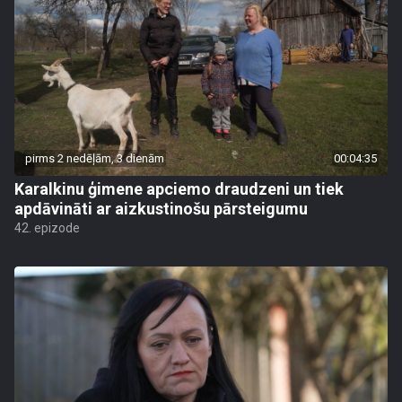
pirms 2 nedēļām, 3 dienām
00:04:35
Karalkinu ģimene apciemo draudzeni un tiek
apdāvināti ar aizkustinošu pārsteigumu
42. epizode