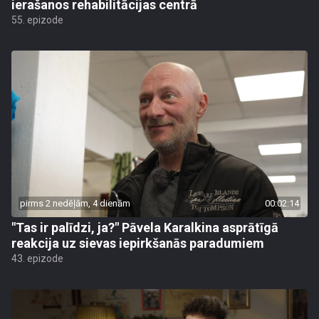
ierašanos rehabilitācijas centrā
55. epizode
pirms 2 nedēļām, 4 dienām
00:02:14
"Tas ir palīdzi, ja?" Pāvela Karalkina asprātīgā
reakcija uz sievas iepirkšanās paradumiem
43. epizode