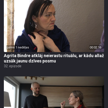
pirms 1 nedēļas
00:02:16
Agrita Bindre atklāj neierastu rituālu, ar kādu allaž
uzsāk jaunu dzīves posmu
32. epizode