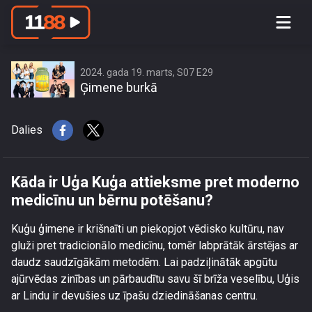
Kāda ir Uģa Kuģa attieksme pret
moderno medicīnu un bērnu
potēšanu?
2024. gada 19. marts, S07 E29
Ģimene burkā
Dalies
Kāda ir Uģa Kuģa attieksme pret moderno
medicīnu un bērnu potēšanu?
Kuģu ģimene ir krišnaīti un piekopjot vēdisko kultūru, nav
gluži pret tradicionālo medicīnu, tomēr labprātāk ārstējas ar
daudz saudzīgākām metodēm. Lai padziļinātāk apgūtu
ajūrvēdas zinības un pārbaudītu savu šī brīža veselību, Uģis
ar Lindu ir devušies uz īpašu dziedināšanas centru.