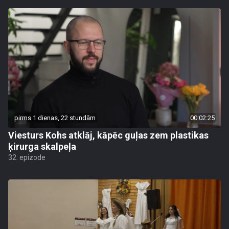
pirms 1 dienas, 22 stundām
00:02:25
Viesturs Kohs atklāj, kāpēc guļas zem plastikas
ķirurga skalpeļa
32. epizode