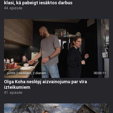
klasi, kā pabeigt iesāktos darbus
44. epizode
pirms 2 nedēļām, 2 dienām
00:03:11
Olga Koha neslēpj aizvainojumu par vīra
izteikumiem
41. epizode