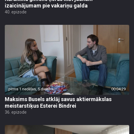
izaicinājumam pie vakariņu galda
40. epizode
pirms 1 nedēļas, 5 dienām
00:04:29
Maksims Busels atklāj savus aktiermākslas
meistarstiķus Esterei Bindrei
36. epizode