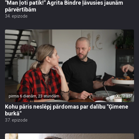
"Man ļoti patīk!" Agrita Bindre ļāvusies jaunām
pārvērtībām
34. epizode
pirms 6 dienām, 23 stundām
00:02:35
Kohu pāris neslēpj pārdomas par dalību "Ģimene
burkā"
37. epizode