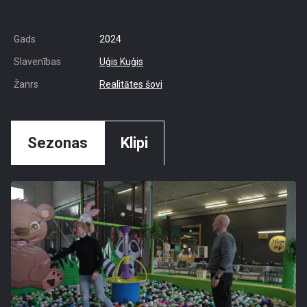
Gads
2024
Slavenības
Uģis Kuģis
Žanrs
Realitātes šovi
Sezonas
Klipi