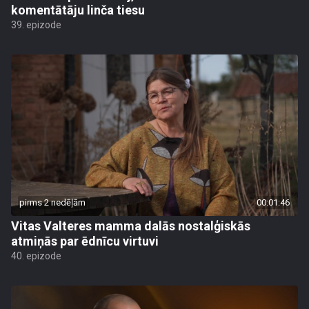
komentātāju linča tiesu
39. epizode
pirms 2 nedēļām
00:01:46
Vitas Valteres mamma dalās nostalģiskās
atmiņās par ēdnīcu virtuvi
40. epizode