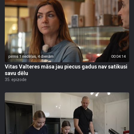
pirms 1 nedēļas, 4 dienām
00:04:14
Vitas Valteres māsa jau piecus gadus nav satikusi
savu dēlu
35. epizode