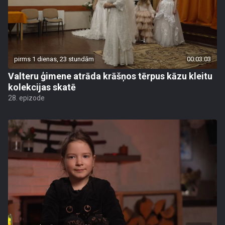
pirms 1 dienas, 23 stundām
00:03:03
Valteru ģimene atrāda krāšņos tērpus kāzu kleitu
kolekcijas skatē
28. epizode