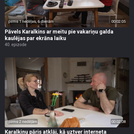
pirms 1 nedēļas, 6 dienām
00:02:05
Pāvels Karalkins ar meitu pie vakariņu galda
kaulējas par ekrāna laiku
40. epizode
pirms 2 nedēļām
00:02:08
Karalkinu pāris atklāj, kā uztver interneta