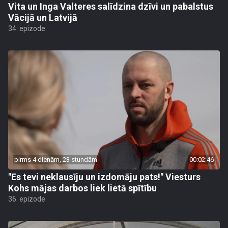
Vita un Inga Valteres salīdzina dzīvi un pabalstus
Vācijā un Latvijā
34. epizode
pirms 4 dienām, 23 stundām
00:02:46
"Es tevi neklausīju un izdomāju pats!" Viesturs
Kohs mājas darbos liek lietā spītību
36. epizode