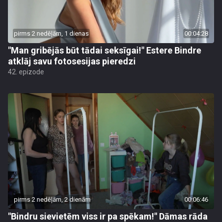
pirms 2 nedēļām, 1 dienas
00:04:28
"Man gribējās būt tādai seksīgai!" Estere Bindre
atklāj savu fotosesijas pieredzi
42. epizode
pirms 2 nedēļām, 2 dienām
00:06:46
"Bindru sievietēm viss ir pa spēkam!" Dāmas rāda