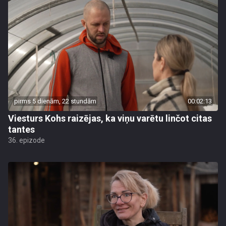
pirms 5 dienām, 22 stundām
00:02:13
Viesturs Kohs raizējas, ka viņu varētu linčot citas
tantes
36. epizode