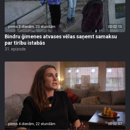
pirms 3 dienām, 23 stundām
00:02:13
Bindru ģimenes atvases vēlas saņemt samaksu
par tīrību istabās
31. epizode
pirms 4 dienām, 22 stundām
00:02:37