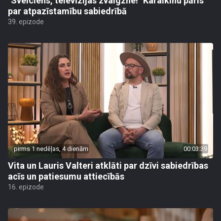
"Sveiciens, televīzijas zvaigzne!" Karalkinu pāris
par atpazīstamību sabiedrībā
39. epizode
pirms 1 nedēļas, 4 dienām
00:03:39
Vita un Lauris Valteri atklāti par dzīvi sabiedrības
acīs un patiesumu attiecībās
16. epizode