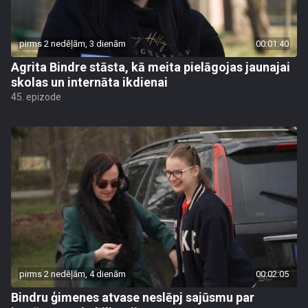
pirms 2 nedēļām, 3 dienām
00:01:40
Agrita Bindre stāsta, kā meita pielāgojas jaunajai
skolas un internāta ikdienai
45. epizode
pirms 2 nedēļām, 4 dienām
00:02:05
Bindru ģimenes atvase neslēpj sajūsmu par