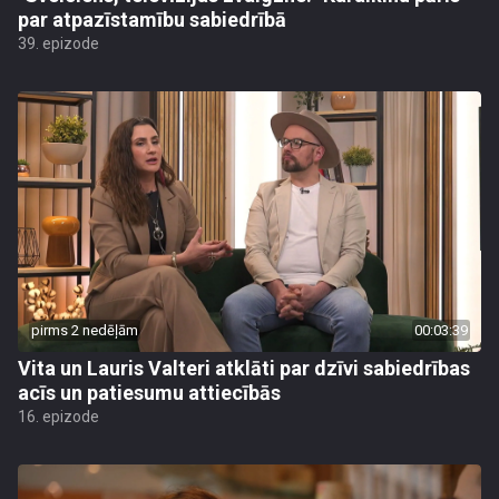
par atpazīstamību sabiedrībā
39. epizode
pirms 2 nedēļām
00:03:39
Vita un Lauris Valteri atklāti par dzīvi sabiedrības
acīs un patiesumu attiecībās
16. epizode