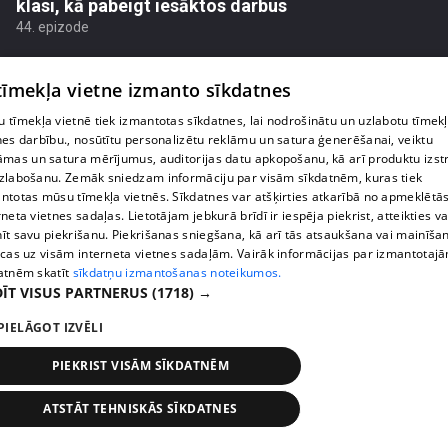
klasi, kā pabeigt iesāktos darbus
44. epizode
 tīmekļa vietne izmanto sīkdatnes
 tīmekļa vietnē tiek izmantotas sīkdatnes, lai nodrošinātu un uzlabotu tīmek
nes darbību., nosūtītu personalizētu reklāmu un satura ģenerēšanai, veiktu
āmas un satura mērījumus, auditorijas datu apkopošanu, kā arī produktu izst
zlabošanu. Zemāk sniedzam informāciju par visām sīkdatnēm, kuras tiek
ntotas mūsu tīmekļa vietnēs. Sīkdatnes var atšķirties atkarībā no apmeklētā
rneta vietnes sadaļas. Lietotājam jebkurā brīdī ir iespēja piekrist, atteikties va
īt savu piekrišanu. Piekrišanas sniegšana, kā arī tās atsaukšana vai mainīša
ecas uz visām interneta vietnes sadaļām. Vairāk informācijas par izmantotaj
atnēm skatīt
sīkdatņu izmantošanas noteikumos.
pirms 2 nedēļām, 5 dienām
00:03:11
ĪT VISUS PARTNERUS
(1718) →
Olga Koha neslēpj aizvainojumu par vīra
PIELĀGOT IZVĒLI
izteikumiem
41. epizode
PIEKRIST VISĀM SĪKDATNĒM
ATSTĀT TEHNISKĀS SĪKDATNES