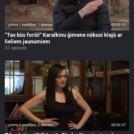
pirms 1 nedēļas, 1 dienas
00:03:55
"Tas būs forši!" Karalkinu ģimene nākusi klajā ar
lieliem jaunumiem
37. epizode
pirms 1 nedēļas, 2 dienām
00:03:37