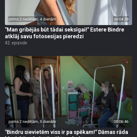
pirms 2 nedēļām, 4 dienām
00:04:28
"Man gribējās būt tādai seksīgai!" Estere Bindre
atklāj savu fotosesijas pieredzi
42. epizode
pirms 2 nedēļām, 5 dienām
00:06:46
"Bindru sievietēm viss ir pa spēkam!" Dāmas rāda