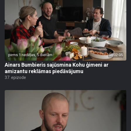
pirms 1 nedēļas, 5 dienām
00:02:05
Ainars Bumbieris sajūsmina Kohu ģimeni ar
amizantu reklāmas piedāvājumu
37. epizode