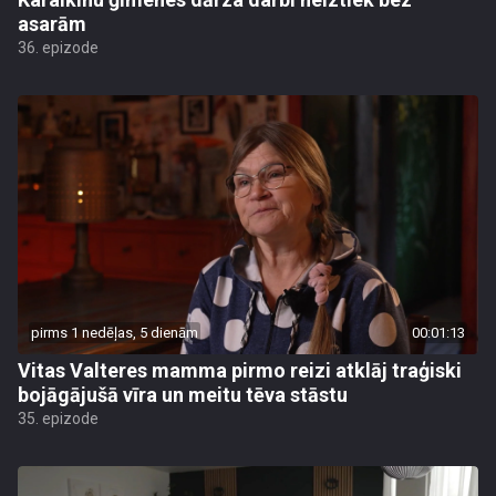
asarām
36. epizode
pirms 1 nedēļas, 5 dienām
00:01:13
Vitas Valteres mamma pirmo reizi atklāj traģiski
bojāgājušā vīra un meitu tēva stāstu
35. epizode