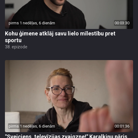
pirms 1 nedēļas, 6 dienām
00:03:30
Kohu ģimene atklāj savu lielo mīlestību pret
sportu
38. epizode
pirms 1 nedēļas, 6 dienām
00:01:36
"Sveiciens, televīzijas zvaigzne!" Karalkinu pāris