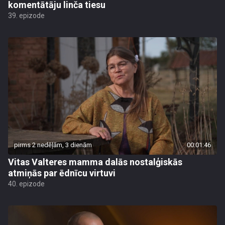
komentātāju linča tiesu
39. epizode
pirms 2 nedēļām, 3 dienām
00:01:46
Vitas Valteres mamma dalās nostalģiskās
atmiņās par ēdnīcu virtuvi
40. epizode