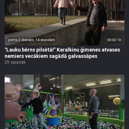
pirms 2 dienām, 14 stundām
00:02:13
"Lauku bērns pilsētā!" Karalkinu ģimenes atvases
nemiers vecākiem sagādā galvassāpes
29. epizode