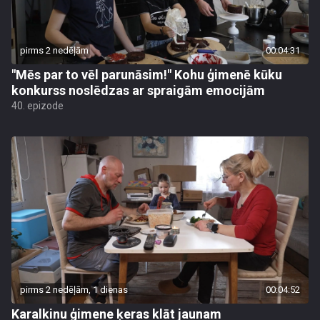
pirms 2 nedēļām
00:04:31
"Mēs par to vēl parunāsim!" Kohu ģimenē kūku
konkurss noslēdzas ar spraigām emocijām
40. epizode
pirms 2 nedēļām, 1 dienas
00:04:52
Karalkinu ģimene ķeras klāt jaunam