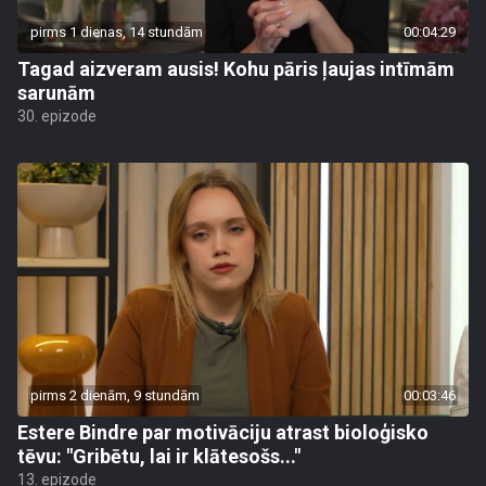
pirms 1 dienas, 14 stundām
00:04:29
Tagad aizveram ausis! Kohu pāris ļaujas intīmām
sarunām
30. epizode
pirms 2 dienām, 9 stundām
00:03:46
Estere Bindre par motivāciju atrast bioloģisko
tēvu: "Gribētu, lai ir klātesošs..."
13. epizode