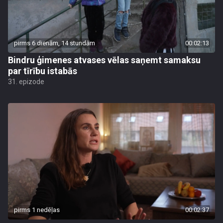
pirms 6 dienām, 14 stundām
00:02:13
Bindru ģimenes atvases vēlas saņemt samaksu
par tīrību istabās
31. epizode
pirms 1 nedēļas
00:02:37