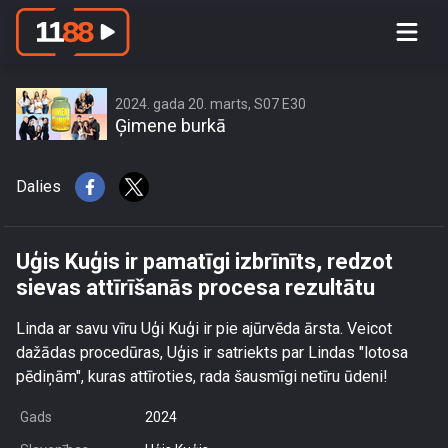
Uģis Kuģis ir pamatīgi izbrīnīts, redzot
sievas attīrīšanās procesa rezultātu
2024. gada 20. marts, S07 E30
Ģimene burkā
Dalies
Uģis Kuģis ir pamatīgi izbrīnīts, redzot
sievas attīrīšanās procesa rezultātu
Linda ar savu vīru Uģi Kuģi ir pie ajūrvēda ārsta. Veicot
dažādas procedūras, Uģis ir satriekts par Lindas "lotosa
pēdiņām", kuras attīroties, rada šausmīgi netīru ūdeni!
Gads
2024