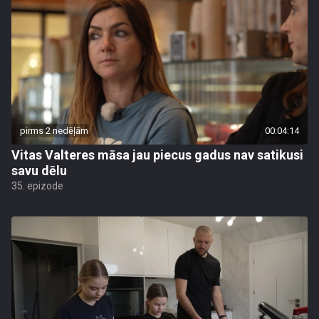
pirms 2 nedēļām
00:04:14
Vitas Valteres māsa jau piecus gadus nav satikusi
savu dēlu
35. epizode