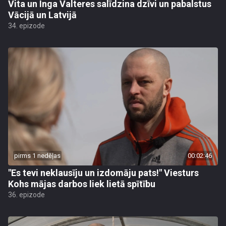
Vita un Inga Valteres salīdzina dzīvi un pabalstus
Vācijā un Latvijā
34. epizode
pirms 1 nedēļas
00:02:46
"Es tevi neklausīju un izdomāju pats!" Viesturs
Kohs mājas darbos liek lietā spītību
36. epizode