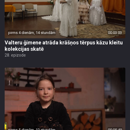
pirms 4 dienām, 14 stundām
00:03:03
Valteru ģimene atrāda krāšņos tērpus kāzu kleitu
kolekcijas skatē
28. epizode
pirms 5 dienām, 12 stundām
00:05:49