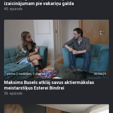
izaicinājumam pie vakariņu galda
40. epizode
pirms 2 nedēļām, 1 dienas
00:04:29
Maksims Busels atklāj savus aktiermākslas
meistarstiķus Esterei Bindrei
36. epizode