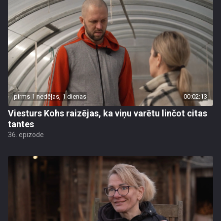
pirms 1 nedēļas, 1 dienas
00:02:13
Viesturs Kohs raizējas, ka viņu varētu linčot citas
tantes
36. epizode