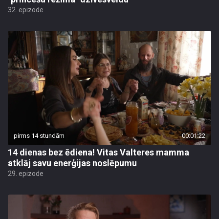
32. epizode
pirms 14 stundām
00:01:22
14 dienas bez ēdiena! Vitas Valteres mamma
atklāj savu enerģijas noslēpumu
29. epizode