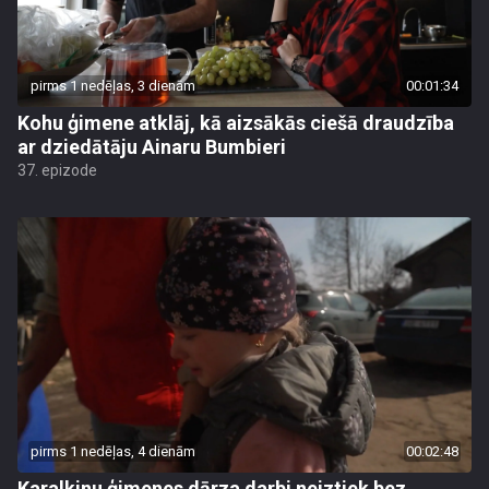
pirms 1 nedēļas, 3 dienām
00:01:34
Kohu ģimene atklāj, kā aizsākās ciešā draudzība
ar dziedātāju Ainaru Bumbieri
37. epizode
pirms 1 nedēļas, 4 dienām
00:02:48
Karalkinu ģimenes dārza darbi neiztiek bez