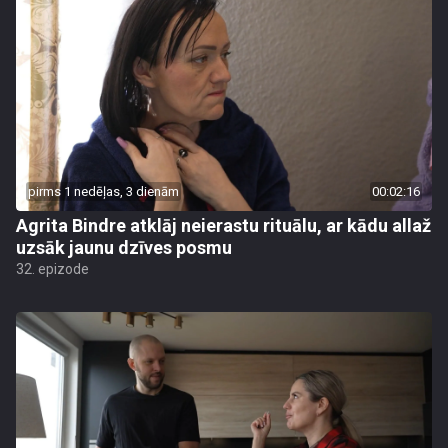
pirms 1 nedēļas, 3 dienām
00:02:16
Agrita Bindre atklāj neierastu rituālu, ar kādu allaž
uzsāk jaunu dzīves posmu
32. epizode