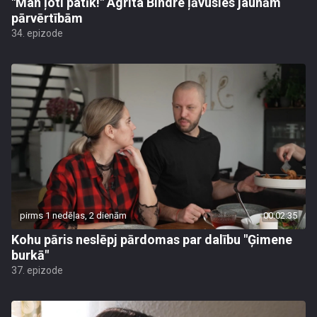
"Man ļoti patīk!" Agrita Bindre ļāvusies jaunām
pārvērtībām
34. epizode
pirms 1 nedēļas, 2 dienām
00:02:35
Kohu pāris neslēpj pārdomas par dalību "Ģimene
burkā"
37. epizode