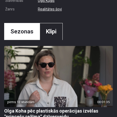
Slavenības
Uģis Kuģis
Žanrs
Realitātes šovi
Sezonas
Klipi
pirms 12 stundām
00:01:35
Olga Koha pēc plastiskās operācijas izvēlas
"princešu režīma" dzīvesveidu