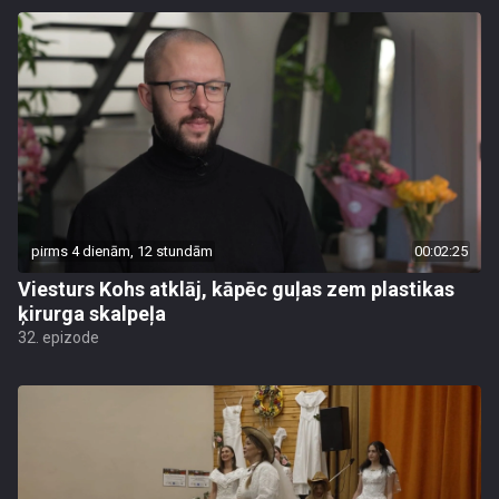
pirms 4 dienām, 12 stundām
00:02:25
Viesturs Kohs atklāj, kāpēc guļas zem plastikas
ķirurga skalpeļa
32. epizode