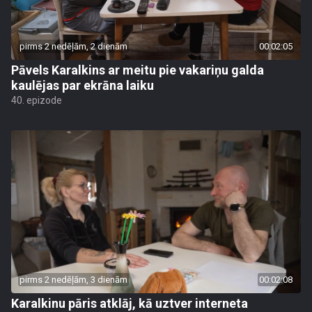
pirms 2 nedēļām, 2 dienām
00:02:05
Pāvels Karalkins ar meitu pie vakariņu galda
kaulējas par ekrāna laiku
40. epizode
pirms 2 nedēļām, 3 dienām
00:02:08
Karalkinu pāris atklāj, kā uztver interneta