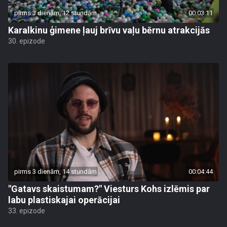
pirms 3 dienām, 12 stundām
00:03:11
Karalkinu ģimene ļauj brīvu vaļu bērnu atrakcijās
30. epizode
pirms 3 dienām, 14 stundām
00:04:44
"Gatavs skaistumam?" Viesturs Kohs izlēmis par
labu plastiskajai operācijai
33. epizode