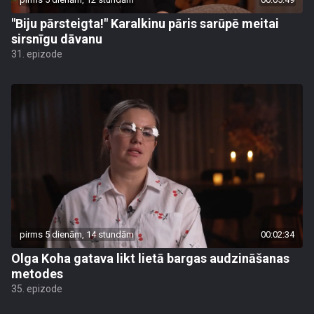
"Biju pārsteigta!" Karalkinu pāris sarūpē meitai
sirsnīgu dāvanu
31. epizode
pirms 5 dienām, 14 stundām
00:02:34
Olga Koha gatava likt lietā bargas audzināšanas
metodes
35. epizode