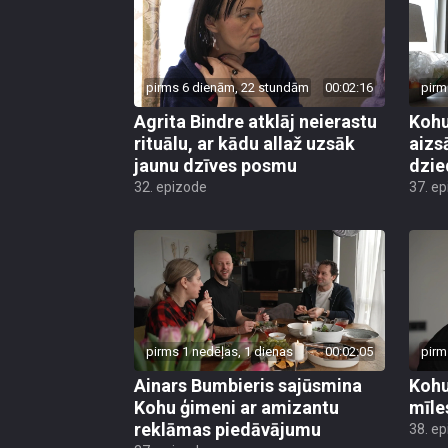
pirms 6 dienām, 22 stundām
00:02:16
pirm
Agrita Bindre atklāj neierastu
Kohu
rituālu, ar kādu allaž uzsāk
aizs
jaunu dzīves posmu
dzie
32. epizode
37. e
pirms 1 nedēļas, 1 dienas
00:02:05
pirm
Ainars Bumbieris sajūsmina
Kohu
Kohu ģimeni ar amizantu
mīle
reklāmas piedāvājumu
38. e