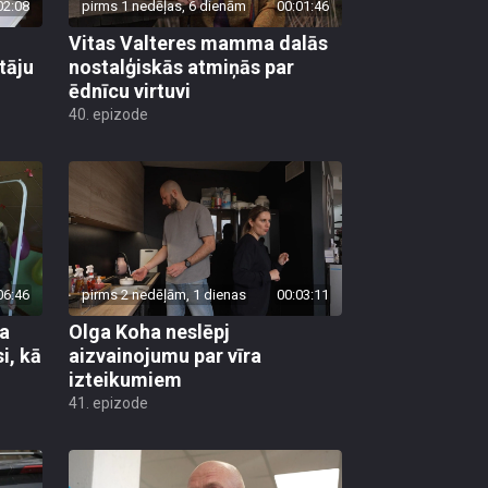
02:08
pirms 1 nedēļas, 6 dienām
00:01:46
Vitas Valteres mamma dalās
tāju
nostalģiskās atmiņās par
ēdnīcu virtuvi
40. epizode
06:46
pirms 2 nedēļām, 1 dienas
00:03:11
pa
Olga Koha neslēpj
i, kā
aizvainojumu par vīra
izteikumiem
41. epizode