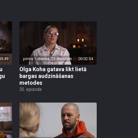
05:49
pirms 1 dienas, 23 stundām
00:02:34
nu
Olga Koha gatava likt lietā
gu
bargas audzināšanas
metodes
35. epizode