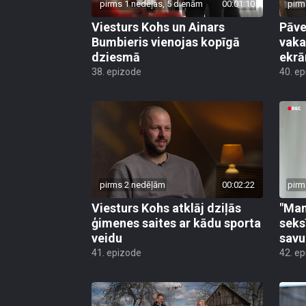
pirms 1 nedēļas, 5 dienām
00:01:10
pirm
Viesturs Kohs un Ainars
Pāve
Bumbieris vienojas kopīgā
vaka
dziesmā
ekrā
38. epizode
40. e
pirms 2 nedēļām
00:02:22
pirm
Viesturs Kohs atklāj dziļās
"Man
ģimenes saites ar kādu sporta
seks
veidu
savu
41. epizode
42. e