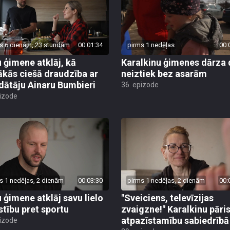
s 6 dienām, 23 stundām
00:01:34
pirms 1 nedēļas
00:
 ģimene atklāj, kā
Karalkinu ģimenes dārza 
ākās ciešā draudzība ar
neiztiek bez asarām
dātāju Ainaru Bumbieri
36. epizode
pizode
s 1 nedēļas, 2 dienām
00:03:30
pirms 1 nedēļas, 2 dienām
00:
 ģimene atklāj savu lielo
"Sveiciens, televīzijas
stību pret sportu
zvaigzne!" Karalkinu pāris
atpazīstamību sabiedrībā
pizode