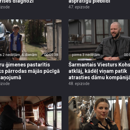
rises diagnozi
asprātīgu piebildi
pizode
47. epizode
s 2 nedēļām, 6 dienām
00:05:38
pirms 3 nedēļām
00:
ru ģimenes pastarītis
Šarmantais Viesturs Koh
s pārrodas mājās pūcīgā
atklāj, kādēļ viņam patīk
kaņojumā
atrasties dāmu kompānij
pizode
48. epizode