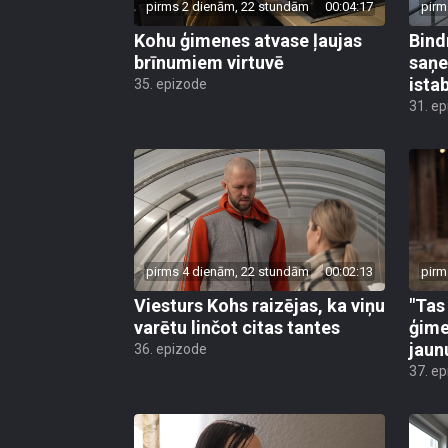
pirms 2 dienām, 22 stundām
00:04:17
pirm
Kohu ģimenes atvase ļaujas
Bind
brīnumiem virtuvē
saņe
ista
35. epizode
31. e
pirms 4 dienām, 22 stundām
00:02:13
pirm
Viesturs Kohs raizējas, ka viņu
"Tas
varētu linčot citas tantes
ģime
jau
36. epizode
37. e