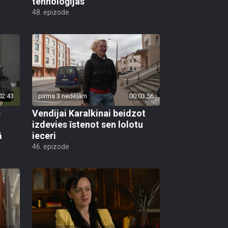
tehnoloģijas
48. epizode
02:43
pirms 3 nedēļām
00:03:56
s
Vendijai Karalkinai beidzot
izdevies īstenot sen lolotu
ā
ieceri
46. epizode