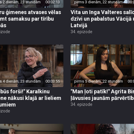
s 2 dienām, 23 stundām
00:02:13
pirms 3 dienām, 22 stundām
00:
ru ģimenes atvases vēlas
Vita un Inga Valteres salī
mt samaksu par tīrību
dzīvi un pabalstus Vācijā 
bās
Latvijā
pizode
34. epizode
s 4 dienām, 23 stundām
00:03:55
pirms 5 dienām, 22 stundām
00:
 būs forši!" Karalkinu
"Man ļoti patīk!" Agrita B
ne nākusi klajā ar lieliem
ļāvusies jaunām pārvērtī
numiem
34. epizode
pizode