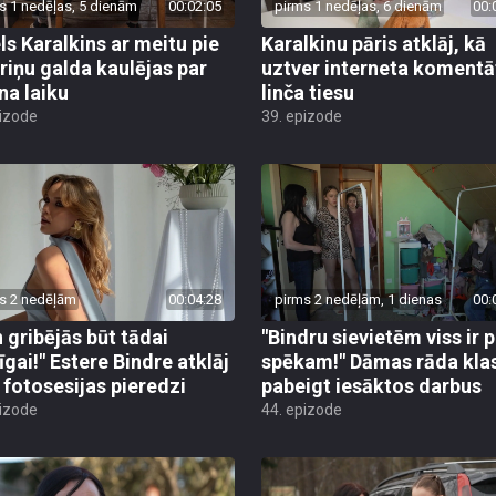
s 1 nedēļas, 5 dienām
00:02:05
pirms 1 nedēļas, 6 dienām
00:
ls Karalkins ar meitu pie
Karalkinu pāris atklāj, kā
riņu galda kaulējas par
uztver interneta komentā
na laiku
linča tiesu
pizode
39. epizode
s 2 nedēļām
00:04:28
pirms 2 nedēļām, 1 dienas
00:
 gribējās būt tādai
"Bindru sievietēm viss ir 
īgai!" Estere Bindre atklāj
spēkam!" Dāmas rāda klas
 fotosesijas pieredzi
pabeigt iesāktos darbus
pizode
44. epizode