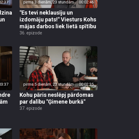
02:37
pirms 3 dienām, 23 stundām
00:02:46
dzina
"Es tevi neklausīju un
un
izdomāju pats!" Viesturs Kohs
mājas darbos liek lietā spītību
36. epizode
03:37
pirms 5 dienām, 23 stundām
00:02:35
indre
Kohu pāris neslēpj pārdomas
bām
par dalību "Ģimene burkā"
37. epizode