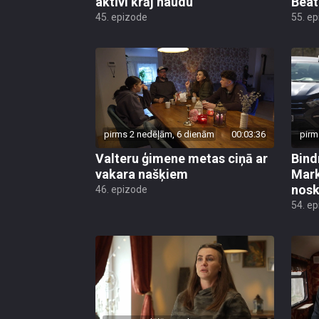
aktīvi krāj naudu
Beat
45. epizode
55. e
pirms 2 nedēļām, 6 dienām
00:03:36
pirm
Valteru ģimene metas ciņā ar
Bind
vakara našķiem
Mark
nos
46. epizode
54. e