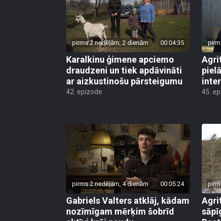
pirms 2 nedēļām, 2 dienām
00:04:35
pirm
Karalkinu ģimene apciemo
Agri
draudzeni un tiek apdāvināti
piel
ar aizkustinošu pārsteigumu
inte
42. epizode
45. e
pirms 2 nedēļām, 4 dienām
00:05:24
pirm
Gabriels Valters atklāj, kādam
Agri
nozīmīgam mērķim šobrīd
sāpī