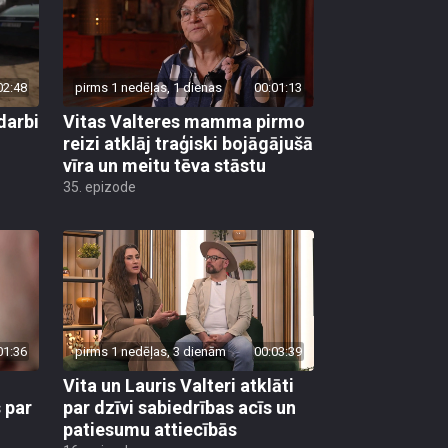
02:48
pirms 1 nedēļas, 1 dienas
00:01:13
darbi
Vitas Valteres mamma pirmo
reizi atklāj traģiski bojāgājušā
vīra un meitu tēva stāstu
35. epizode
01:36
pirms 1 nedēļas, 3 dienām
00:03:39
Vita un Lauris Valteri atklāti
 par
par dzīvi sabiedrības acīs un
patiesumu attiecībās