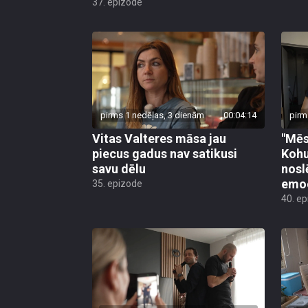
37. epizode
pirms 1 nedēļas, 3 dienām
00:04:14
pirm
Vitas Valteres māsa jau
"Mēs
piecus gadus nav satikusi
Kohu
savu dēlu
nosl
emo
35. epizode
40. e