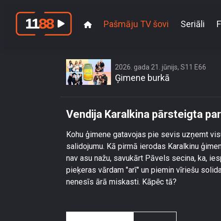
Pašmāju TV šovi
Seriāli
F
Vendija 
2026. gada 21. jūnijs, S11 E66
Ģimene burkā
Vendija Karalkina pārsteigta 
Kohu ģimene gatavojas pie sevis uzņemt visu
salidojumu. Kā pirmā ierodas Karalkinu ģimene
nav asu nažu, savukārt Pāvels secina, ka, ies
pieķeras vārdam "arī" un piemin vīriešu solidar
nenesīs ārā miskasti. Kāpēc tā?