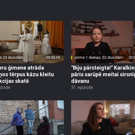
s 23 stundām
00:03:03
pirms 1 dienas, 22 stundām
00:
eru ģimene atrāda
"Biju pārsteigta!" Karalki
ņos tērpus kāzu kleitu
pāris sarūpē meitai sirsnī
kcijas skatē
dāvanu
pizode
31. epizode