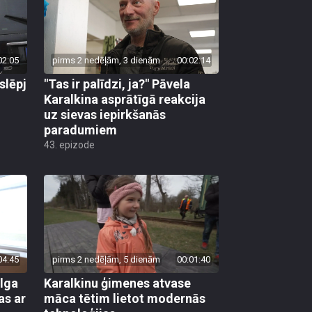
02:05
pirms 2 nedēļām, 3 dienām
00:02:14
slēpj
"Tas ir palīdzi, ja?" Pāvela
Karalkina asprātīgā reakcija
uz sievas iepirkšanās
paradumiem
43. epizode
04:45
pirms 2 nedēļām, 5 dienām
00:01:40
Olga
Karalkinu ģimenes atvase
as ar
māca tētim lietot modernās