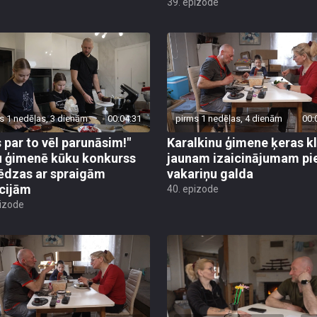
39. epizode
s 1 nedēļas, 3 dienām
00:04:31
pirms 1 nedēļas, 4 dienām
00:
 par to vēl parunāsim!"
Karalkinu ģimene ķeras k
 ģimenē kūku konkurss
jaunam izaicinājumam pi
ēdzas ar spraigām
vakariņu galda
cijām
40. epizode
pizode