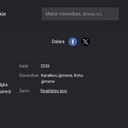
kie
Meklē slavenības, šovus, u.c.
aradumiem
Dalies
Gads
2026
Slavenības
Karalkinu ģimene, Kohu
ģimene
ājās
Žanrs
Realitātes šovi
uzreiz