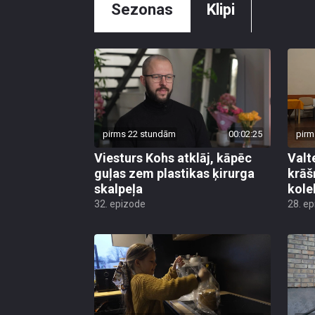
Sezonas
Klipi
pirms 22 stundām
00:02:25
pirm
Viesturs Kohs atklāj, kāpēc
Valt
guļas zem plastikas ķirurga
krāš
skalpeļa
kole
32. epizode
28. e