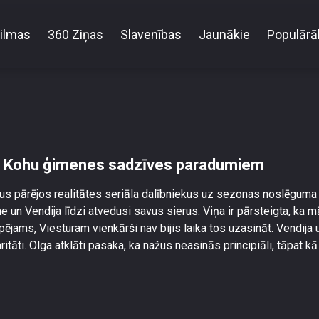
ilmas
360 Ziņas
Slavenības
Jaunākie
Populārā
Karalkina pārsteigta par Kohu ģimenes sadzīves p
par Kohu ģimenes sadzīves paradumiem
s pārējos realitātes seriāla dalībniekus uz sezonas noslēguma
 un Vendija līdzi atvedusi savus sierus. Viņa ir pārsteigta, ka m
pējams, Viesturam vienkārši nav bijis laika tos uzasināt. Vendija 
itāti. Olga atklāti pasaka, ka nažus neasinās principiāli, tāpat kā