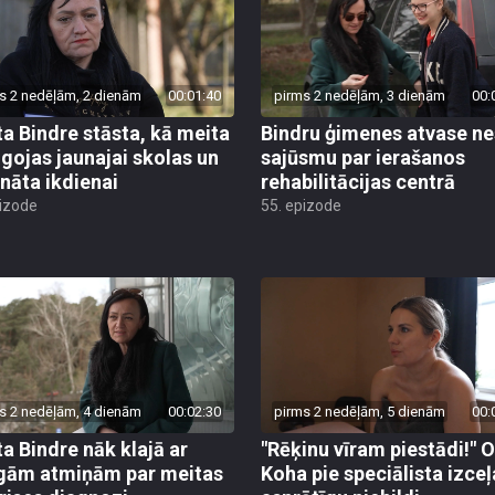
s 2 nedēļām, 2 dienām
00:01:40
pirms 2 nedēļām, 3 dienām
00:
ta Bindre stāsta, kā meita
Bindru ģimenes atvase ne
āgojas jaunajai skolas un
sajūsmu par ierašanos
rnāta ikdienai
rehabilitācijas centrā
pizode
55. epizode
s 2 nedēļām, 4 dienām
00:02:30
pirms 2 nedēļām, 5 dienām
00:
ta Bindre nāk klajā ar
"Rēķinu vīram piestādi!" 
gām atmiņām par meitas
Koha pie speciālista izceļ