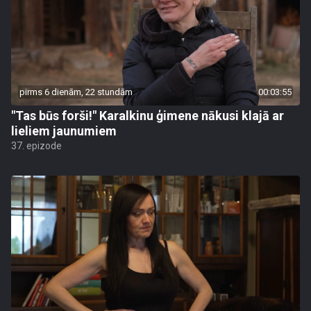
pirms 6 dienām, 22 stundām
00:03:55
"Tas būs forši!" Karalkinu ģimene nākusi klajā ar
lieliem jaunumiem
37. epizode