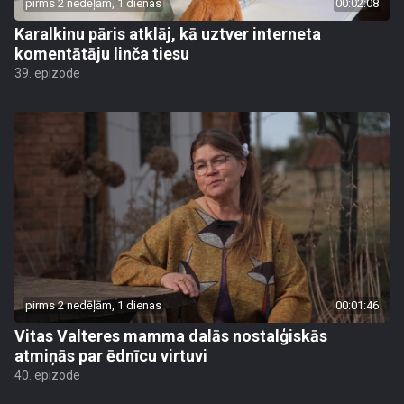
pirms 2 nedēļām, 1 dienas
00:02:08
Karalkinu pāris atklāj, kā uztver interneta
komentātāju linča tiesu
39. epizode
pirms 2 nedēļām, 1 dienas
00:01:46
Vitas Valteres mamma dalās nostalģiskās
atmiņās par ēdnīcu virtuvi
40. epizode