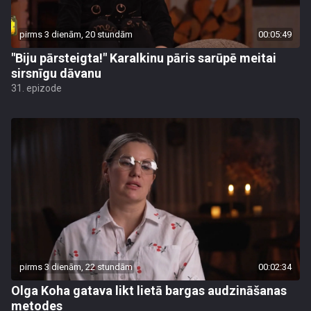
pirms 3 dienām, 20 stundām
00:05:49
"Biju pārsteigta!" Karalkinu pāris sarūpē meitai
sirsnīgu dāvanu
31. epizode
pirms 3 dienām, 22 stundām
00:02:34
Olga Koha gatava likt lietā bargas audzināšanas
metodes