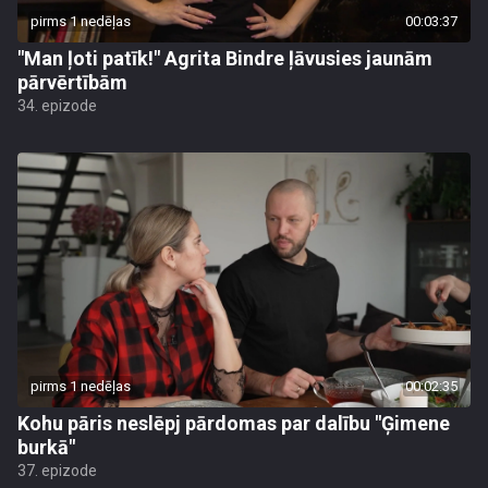
pirms 1 nedēļas
00:03:37
"Man ļoti patīk!" Agrita Bindre ļāvusies jaunām
pārvērtībām
34. epizode
pirms 1 nedēļas
00:02:35
Kohu pāris neslēpj pārdomas par dalību "Ģimene
burkā"
37. epizode