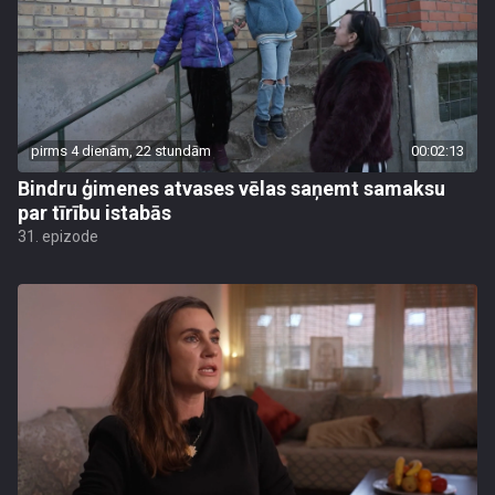
pirms 4 dienām, 22 stundām
00:02:13
Bindru ģimenes atvases vēlas saņemt samaksu
par tīrību istabās
31. epizode