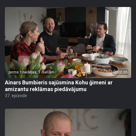
pirms 1 nedēļas, 3 dienām
00:02:05
Ainars Bumbieris sajūsmina Kohu ģimeni ar
amizantu reklāmas piedāvājumu
37. epizode