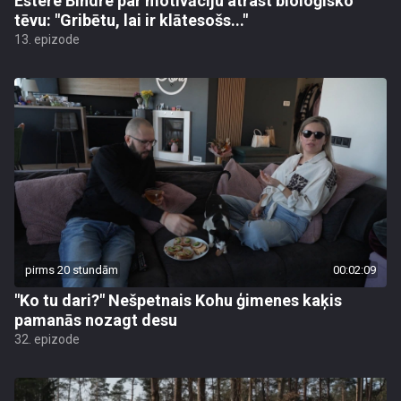
Estere Bindre par motivāciju atrast bioloģisko
tēvu: "Gribētu, lai ir klātesošs..."
13. epizode
pirms 20 stundām
00:02:09
"Ko tu dari?" Nešpetnais Kohu ģimenes kaķis
pamanās nozagt desu
32. epizode