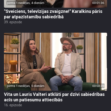
pirms 1 nedēļas, 4 dienām
00:01:36
"Sveiciens, televīzijas zvaigzne!" Karalkinu pāris
par atpazīstamību sabiedrībā
39. epizode
pirms 1 nedēļas, 5 dienām
00:03:39
Vita un Lauris Valteri atklāti par dzīvi sabiedrības
acīs un patiesumu attiecībās
16. epizode