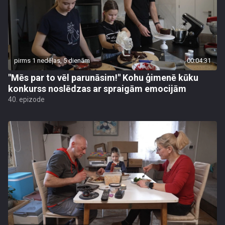
pirms 1 nedēļas, 5 dienām
00:04:31
"Mēs par to vēl parunāsim!" Kohu ģimenē kūku
konkurss noslēdzas ar spraigām emocijām
40. epizode