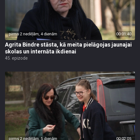
pirms 2 nedēļām, 4 dienām
00:01:40
Agrita Bindre stāsta, kā meita pielāgojas jaunajai
skolas un internāta ikdienai
45. epizode
pirms 2 nedēļām, 5 dienām
00:02:05