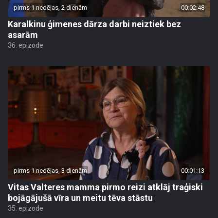
pirms 1 nedēļas, 2 dienām
00:02:48
Karalkinu ģimenes dārza darbi neiztiek bez
asarām
36. epizode
pirms 1 nedēļas, 3 dienām
00:01:13
Vitas Valteres mamma pirmo reizi atklāj traģiski
bojāgājušā vīra un meitu tēva stāstu
35. epizode