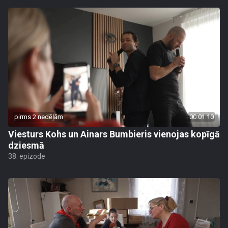
pirms 2 nedēļām
00:01:10
Viesturs Kohs un Ainars Bumbieris vienojas kopīgā
dziesmā
38. epizode