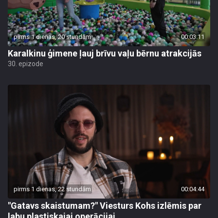
pirms 1 dienas, 20 stundām
00:03:11
Karalkinu ģimene ļauj brīvu vaļu bērnu atrakcijās
30. epizode
pirms 1 dienas, 22 stundām
00:04:44
"Gatavs skaistumam?" Viesturs Kohs izlēmis par
labu plastiskajai operācijai