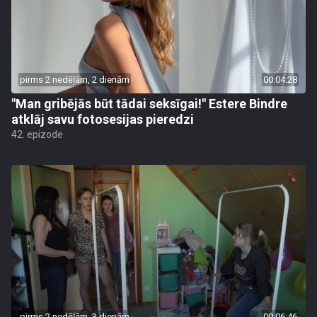
pirms 2 nedēļām, 2 dienām
00:04:28
"Man gribējās būt tādai seksīgai!" Estere Bindre
atklāj savu fotosesijas pieredzi
42. epizode
pirms 2 nedēļām, 3 dienām
00:06:46