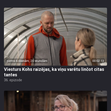
pirms 6 dienām, 20 stundām
00:02:13
Viesturs Kohs raizējas, ka viņu varētu linčot citas
tantes
36. epizode