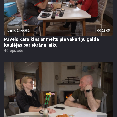
pirms 2 nedēļām
00:02:05
Pāvels Karalkins ar meitu pie vakariņu galda
kaulējas par ekrāna laiku
40. epizode