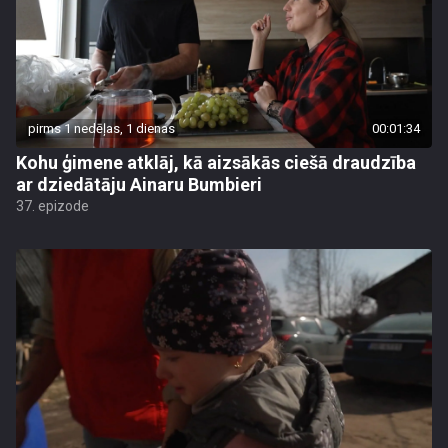
pirms 1 nedēļas, 1 dienas
00:01:34
Kohu ģimene atklāj, kā aizsākās ciešā draudzība
ar dziedātāju Ainaru Bumbieri
37. epizode