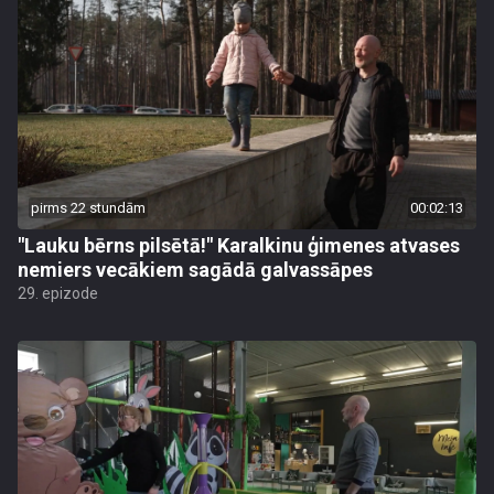
pirms 22 stundām
00:02:13
"Lauku bērns pilsētā!" Karalkinu ģimenes atvases
nemiers vecākiem sagādā galvassāpes
29. epizode