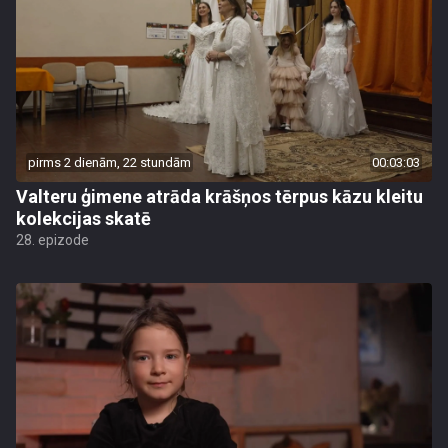
pirms 2 dienām, 22 stundām
00:03:03
Valteru ģimene atrāda krāšņos tērpus kāzu kleitu
kolekcijas skatē
28. epizode