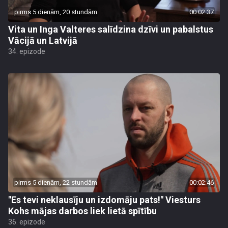
pirms 5 dienām, 20 stundām
00:02:37
Vita un Inga Valteres salīdzina dzīvi un pabalstus
Vācijā un Latvijā
34. epizode
pirms 5 dienām, 22 stundām
00:02:46
"Es tevi neklausīju un izdomāju pats!" Viesturs
Kohs mājas darbos liek lietā spītību
36. epizode