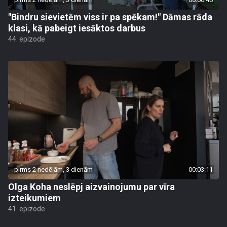
"Bindru sievietēm viss ir pa spēkam!" Dāmas rāda
klasi, kā pabeigt iesāktos darbus
44. epizode
pirms 2 nedēļām, 3 dienām
00:03:11
Olga Koha neslēpj aizvainojumu par vīra
izteikumiem
41. epizode