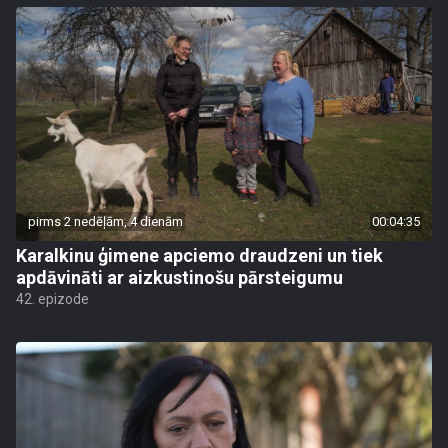
pirms 2 nedēļām, 4 dienām
00:04:35
Karalkinu ģimene apciemo draudzeni un tiek
apdāvināti ar aizkustinošu pārsteigumu
42. epizode