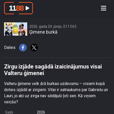
Zirgu izjāde sagādā izaicinājumus
visai Valteru ģimenei
2026. gada 24. jūnijs, S11 E63
Ģimene burkā
Dalies
Zirgu izjāde sagādā izaicinājumus visai
Valteru ģimenei
Valteru ģimene velk ārā burkas uzdevumu – visiem kopā
doties izjādē ar zirgiem. Vitai ir satraukums par Gabrielu un
Lauri, jo abi uz zirga nav sēdējuši ļoti sen. Kā viņiem
veicās?
Gads
2026