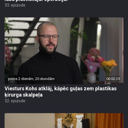
33. epizode
pirms 2 dienām, 20 stundām
00:02:25
Viesturs Kohs atklāj, kāpēc guļas zem plastikas
ķirurga skalpeļa
32. epizode