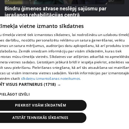
Bindru ģimenes atvase neslēpj sajūsmu par
ierašanos rehabilitācijas centrā
55. epizode
 tīmekļa vietne izmanto sīkdatnes
 tīmekļa vietnē tiek izmantotas sīkdatnes, lai nodrošinātu un uzlabotu tīmek
nes darbību., nosūtītu personalizētu reklāmu un satura ģenerēšanai, veiktu
āmas un satura mērījumus, auditorijas datu apkopošanu, kā arī produktu izst
zlabošanu. Zemāk sniedzam informāciju par visām sīkdatnēm, kuras tiek
ntotas mūsu tīmekļa vietnēs. Sīkdatnes var atšķirties atkarībā no apmeklētā
rneta vietnes sadaļas. Lietotājam jebkurā brīdī ir iespēja piekrist, atteikties va
īt savu piekrišanu. Piekrišanas sniegšana, kā arī tās atsaukšana vai mainīša
ecas uz visām interneta vietnes sadaļām. Vairāk informācijas par izmantotaj
atnēm skatīt
sīkdatņu izmantošanas noteikumos.
ĪT VISUS PARTNERUS
(1718) →
PIELĀGOT IZVĒLI
pirms 2 nedēļām, 5 dienām
00:02:14
"Tas ir palīdzi, ja?" Pāvela Karalkina asprātīgā
PIEKRIST VISĀM SĪKDATNĒM
reakcija uz sievas iepirkšanās paradumiem
43. epizode
ATSTĀT TEHNISKĀS SĪKDATNES