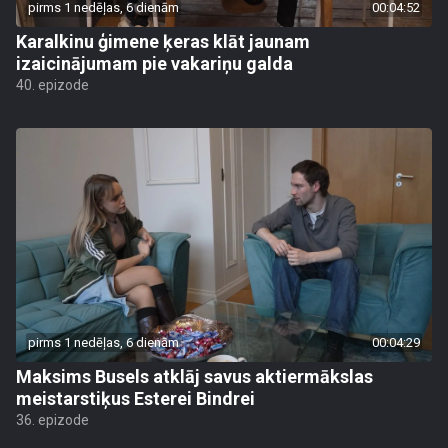
pirms 1 nedēļas, 6 dienām
00:04:52
Karalkinu ģimene ķeras klāt jaunam
izaicinājumam pie vakariņu galda
40. epizode
pirms 1 nedēļas, 6 dienām
00:04:29
Maksims Busels atklāj savus aktiermākslas
meistarstiķus Esterei Bindrei
36. epizode