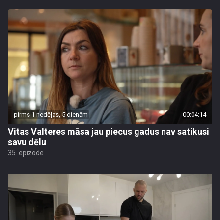
pirms 1 nedēļas, 5 dienām
00:04:14
Vitas Valteres māsa jau piecus gadus nav satikusi
savu dēlu
35. epizode