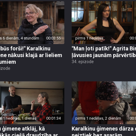
s 6 dienām, 4 stundām
00:03:55
pirms 1 nedēļas
00:
 būs forši!" Karalkinu
"Man ļoti patīk!" Agrita B
ne nākusi klajā ar lieliem
ļāvusies jaunām pārvērtī
numiem
34. epizode
pizode
s 1 nedēļas, 1 dienas
00:01:34
pirms 1 nedēļas, 2 dienām
00:
 ģimene atklāj, kā
Karalkinu ģimenes dārza 
ākās ciešā draudzība ar
neiztiek bez asarām