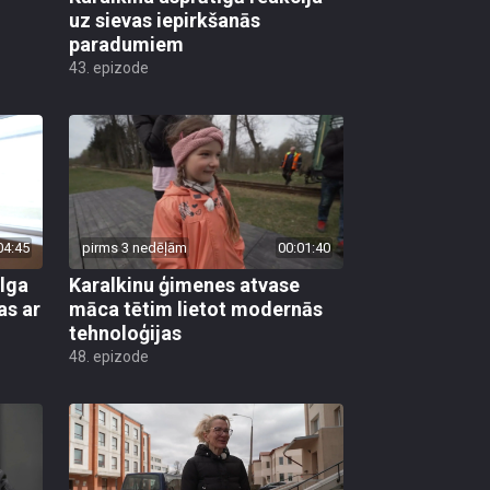
uz sievas iepirkšanās
paradumiem
43. epizode
04:45
pirms 3 nedēļām
00:01:40
Olga
Karalkinu ģimenes atvase
as ar
māca tētim lietot modernās
tehnoloģijas
48. epizode