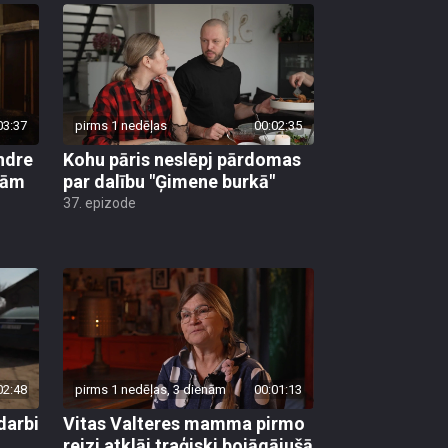
03:37
pirms 1 nedēļas
00:02:35
indre
Kohu pāris neslēpj pārdomas
bām
par dalību "Ģimene burkā"
37. epizode
02:48
pirms 1 nedēļas, 3 dienām
00:01:13
darbi
Vitas Valteres mamma pirmo
reizi atklāj traģiski bojāgājušā