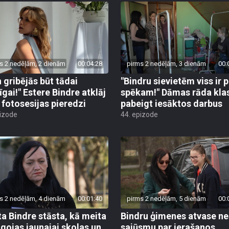
s 2 nedēļām, 2 dienām
00:04:28
pirms 2 nedēļām, 3 dienām
00:
 gribējās būt tādai
"Bindru sievietēm viss ir 
īgai!" Estere Bindre atklāj
spēkam!" Dāmas rāda klas
 fotosesijas pieredzi
pabeigt iesāktos darbus
pizode
44. epizode
s 2 nedēļām, 4 dienām
00:01:40
pirms 2 nedēļām, 5 dienām
00:
ta Bindre stāsta, kā meita
Bindru ģimenes atvase ne
āgojas jaunajai skolas un
sajūsmu par ierašanos