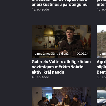
ar aizkustinošu pārsteigumu
inte
42. epizode
45. e
pirms 2 nedēļām, 6 dienām
00:05:24
pirm
Gabriels Valters atklāj, kādam
Agri
nozīmīgam mērķim šobrīd
sāpī
aktīvi krāj naudu
Beat
45. epizode
55. e