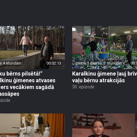
s 4 stundām
00:02:13
pirms 1 dienas, 2 stundām
00:
ku bērns pilsētā!"
Karalkinu ģimene ļauj brī
lkinu ģimenes atvases
vaļu bērnu atrakcijās
ers vecākiem sagādā
30. epizode
assāpes
pizode