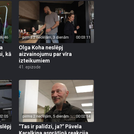
06:46
pirms 2 nedēļām, 3 dienām
00:03:11
pa
Olga Koha neslēpj
i, kā
aizvainojumu par vīra
izteikumiem
41. epizode
02:05
pirms 2 nedēļām, 5 dienām
00:02:14
slēpj
"Tas ir palīdzi, ja?" Pāvela
Karalkina asprātīgā reakcija