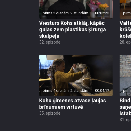
pirms 2 dienām, 2 stundām
00:02:25
pirm
Viesturs Kohs atklāj, kāpēc
Valt
guļas zem plastikas ķirurga
krāš
skalpeļa
kole
32. epizode
28. e
pirms 4 dienām, 2 stundām
00:04:17
pirm
Kohu ģimenes atvase ļaujas
Bind
brīnumiem virtuvē
saņe
ista
35. epizode
31. e