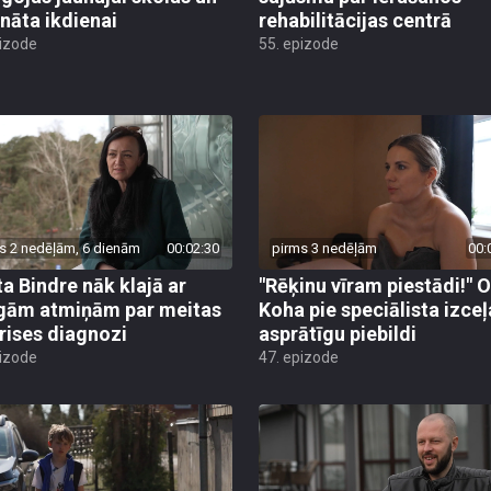
rnāta ikdienai
rehabilitācijas centrā
pizode
55. epizode
s 2 nedēļām, 6 dienām
00:02:30
pirms 3 nedēļām
00:
ta Bindre nāk klajā ar
"Rēķinu vīram piestādi!" 
gām atmiņām par meitas
Koha pie speciālista izceļ
rises diagnozi
asprātīgu piebildi
pizode
47. epizode