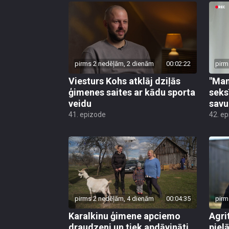
pirms 2 nedēļām, 2 dienām
00:02:22
pirm
Viesturs Kohs atklāj dziļās
"Man
ģimenes saites ar kādu sporta
seks
veidu
savu
41. epizode
42. e
pirms 2 nedēļām, 4 dienām
00:04:35
pirm
Karalkinu ģimene apciemo
Agri
draudzeni un tiek apdāvināti
piel