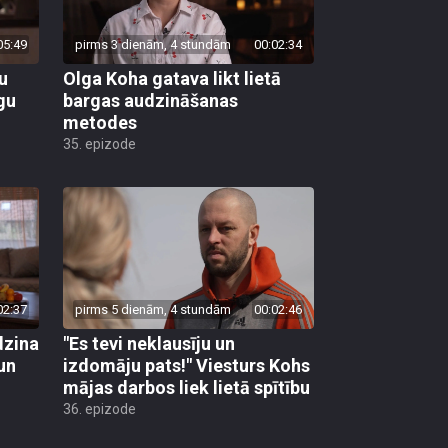
05:49
pirms 3 dienām, 4 stundām
00:02:34
nu
Olga Koha gatava likt lietā
gu
bargas audzināšanas
metodes
35. epizode
02:37
pirms 5 dienām, 4 stundām
00:02:46
dzina
"Es tevi neklausīju un
un
izdomāju pats!" Viesturs Kohs
mājas darbos liek lietā spītību
36. epizode