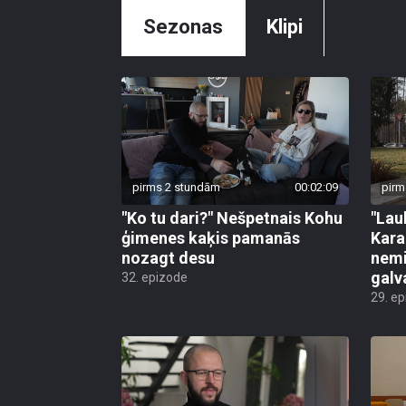
Sezonas
Klipi
pirms 2 stundām
00:02:09
pirm
"Ko tu dari?" Nešpetnais Kohu
"Lau
ģimenes kaķis pamanās
Kara
nozagt desu
nemi
galv
32. epizode
29. e