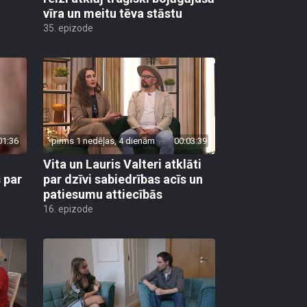
vīra un meitu tēva stāstu
35. epizode
01:36
pirms 1 nedēļas, 4 dienām
00:03:39
Vita un Lauris Valteri atklāti
 par
par dzīvi sabiedrības acīs un
patiesumu attiecībās
16. epizode