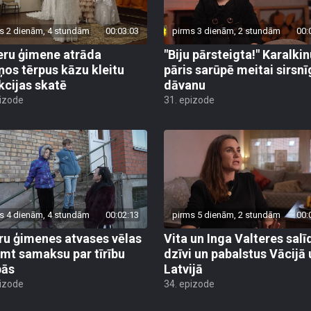
s 2 dienām, 4 stundām
00:03:03
pirms 3 dienām, 2 stundām
00:
eru ģimene atrāda
"Biju pārsteigta!" Karalki
ņos tērpus kāzu kleitu
pāris sarūpē meitai sirsnī
kcijas skatē
dāvanu
pizode
31. epizode
s 4 dienām, 4 stundām
00:02:13
pirms 5 dienām, 2 stundām
00:
ru ģimenes atvases vēlas
Vita un Inga Valteres salī
mt samaksu par tīrību
dzīvi un pabalstus Vācijā 
bās
Latvijā
pizode
34. epizode