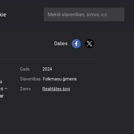
kie
Meklē slavenības, šovus, u.c.
abot sekmes
Dalies
Gads
2024
Slavenības
Folkmaņu ģimene
u
es –
Žanrs
Realitātes šovi
ar