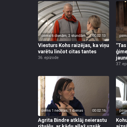
pirms 6 dienām, 2 stundām
00:02:13
pirm
Viesturs Kohs raizējas, ka viņu
"Tas
varētu linčot citas tantes
ģime
jau
36. epizode
37. e
pirms 1 nedēļas, 1 dienas
00:02:16
pirm
Agrita Bindre atklāj neierastu
Kohu
rituālu, ar kādu allaž uzsāk
aizs