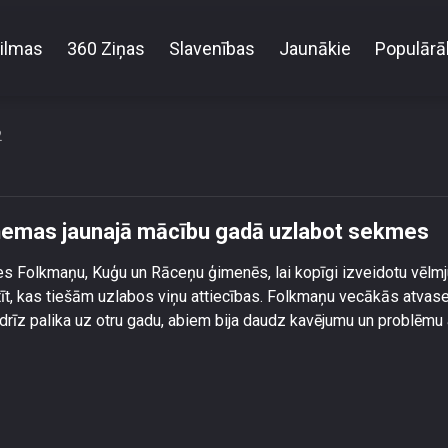
ilmas
360 Ziņas
Slavenības
Jaunākie
Populārā
imenes atvases apņemas jaunajā mācību gadā uzl
2
emas jaunajā mācību gadā uzlabot sekmes
s Folkmaņu, Kuģu un Rāceņu ģimenēs, lai kopīgi izveidotu vēlmj
t, kas tiešām uzlabos viņu attiecības. Folkmaņu vecākās atvas
rīz palika uz otru gadu, abiem bija daudz kavējumu un problēmu 