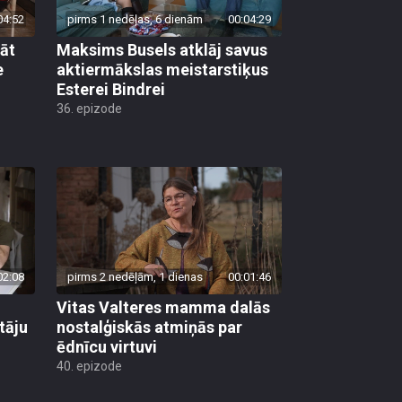
04:52
pirms 1 nedēļas, 6 dienām
00:04:29
lāt
Maksims Busels atklāj savus
e
aktiermākslas meistarstiķus
Esterei Bindrei
36. epizode
02:08
pirms 2 nedēļām, 1 dienas
00:01:46
Vitas Valteres mamma dalās
tāju
nostalģiskās atmiņās par
ēdnīcu virtuvi
40. epizode