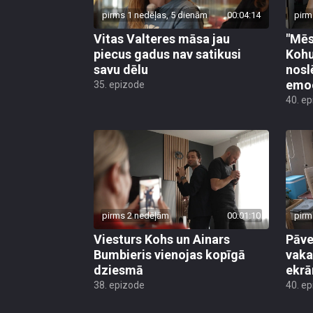
pirms 1 nedēļas, 5 dienām
00:04:14
pirm
Vitas Valteres māsa jau
"Mēs
piecus gadus nav satikusi
Kohu
savu dēlu
nosl
emo
35. epizode
40. e
pirms 2 nedēļām
00:01:10
pirm
Viesturs Kohs un Ainars
Pāve
Bumbieris vienojas kopīgā
vaka
dziesmā
ekrā
38. epizode
40. e