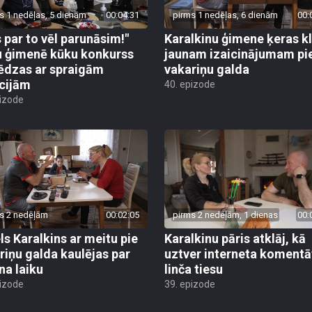
s 1 nedēļas, 5 dienām
00:04:31
pirms 1 nedēļas, 6 dienām
00:
 par to vēl parunāsim!"
Karalkinu ģimene ķeras k
 ģimenē kūku konkurss
jaunam izaicinājumam pi
ēdzas ar spraigām
vakariņu galda
cijām
40. epizode
pizode
s 2 nedēļām
00:02:05
pirms 2 nedēļām, 1 dienas
00:
ls Karalkins ar meitu pie
Karalkinu pāris atklāj, kā
riņu galda kaulējas par
uztver interneta komentā
na laiku
linča tiesu
pizode
39. epizode