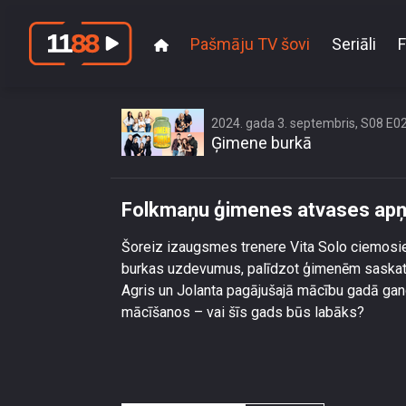
Pašmāju TV šovi
Seriāli
F
Folkmaņu ģ
2024. gada 3. septembris, S08 E0
Ģimene burkā
Folkmaņu ģimenes atvases apņ
Šoreiz izaugsmes trenere Vita Solo ciemosie
burkas uzdevumus, palīdzot ģimenēm saskatī
Agris un Jolanta pagājušajā mācību gadā gand
mācīšanos – vai šīs gads būs labāks?