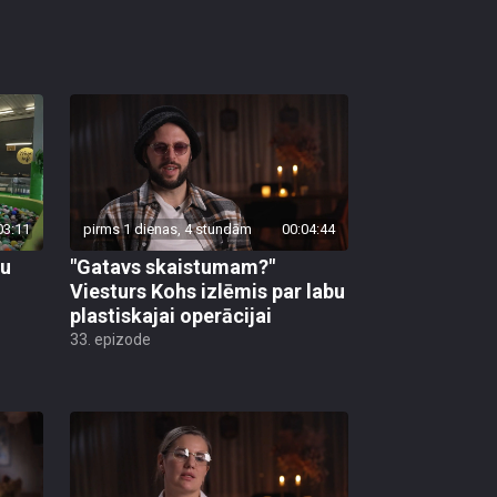
03:11
pirms 1 dienas, 4 stundām
00:04:44
vu
"Gatavs skaistumam?"
Viesturs Kohs izlēmis par labu
plastiskajai operācijai
33. epizode