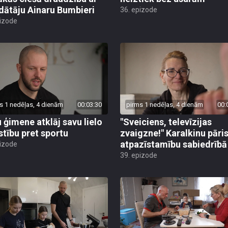
dātāju Ainaru Bumbieri
36. epizode
pizode
s 1 nedēļas, 4 dienām
00:03:30
pirms 1 nedēļas, 4 dienām
00:
 ģimene atklāj savu lielo
"Sveiciens, televīzijas
stību pret sportu
zvaigzne!" Karalkinu pāris
atpazīstamību sabiedrībā
pizode
39. epizode