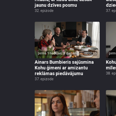
jaunu dzīves posmu
dzie
32. epizode
37. e
pirms 1 nedēļas, 3 dienām
00:02:05
pirm
Ainars Bumbieris sajūsmina
Kohu
Kohu ģimeni ar amizantu
mīle
reklāmas piedāvājumu
38. e
37. epizode