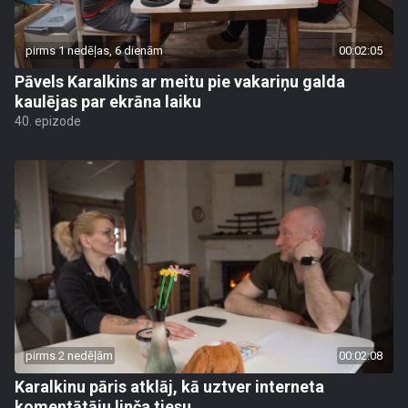
pirms 1 nedēļas, 6 dienām
00:02:05
Pāvels Karalkins ar meitu pie vakariņu galda
kaulējas par ekrāna laiku
40. epizode
pirms 2 nedēļām
00:02:08
Karalkinu pāris atklāj, kā uztver interneta
komentātāju linča tiesu