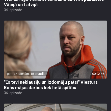
Vācijā un Latvijā
34. epizode
pirms 4 dienām, 18 stundām
00:02:46
"Es tevi neklausīju un izdomāju pats!" Viesturs
Kohs mājas darbos liek lietā spītību
36. epizode