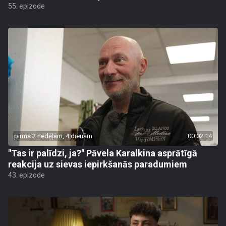
55. epizode
pirms 2 nedēļām, 4 dienām
00:02:14
"Tas ir palīdzi, ja?" Pāvela Karalkina asprātīgā
reakcija uz sievas iepirkšanās paradumiem
43. epizode