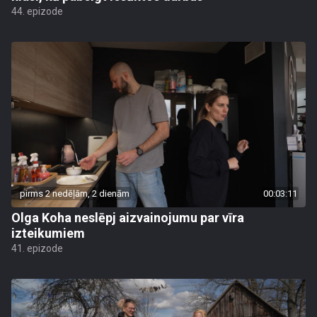
44. epizode
pirms 2 nedēļām, 2 dienām
00:03:11
Olga Koha neslēpj aizvainojumu par vīra
izteikumiem
41. epizode