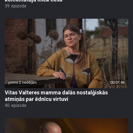
39. epizode
pirms 2 nedēļām
00:01:46
Vitas Valteres mamma dalās nostalģiskās
atmiņās par ēdnīcu virtuvi
40. epizode