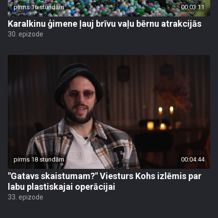
pirms 16 stundām
00:03:11
Karalkinu ģimene ļauj brīvu vaļu bērnu atrakcijās
30. epizode
pirms 18 stundām
00:04:44
"Gatavs skaistumam?" Viesturs Kohs izlēmis par
labu plastiskajai operācijai
33. epizode