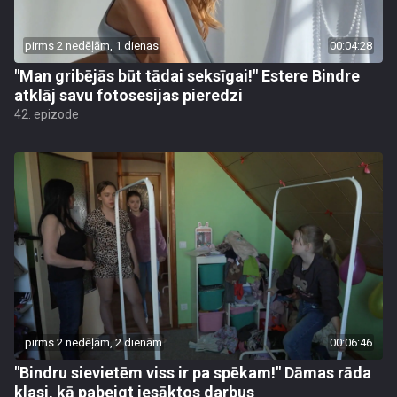
pirms 2 nedēļām, 1 dienas
00:04:28
"Man gribējās būt tādai seksīgai!" Estere Bindre
atklāj savu fotosesijas pieredzi
42. epizode
pirms 2 nedēļām, 2 dienām
00:06:46
"Bindru sievietēm viss ir pa spēkam!" Dāmas rāda
klasi, kā pabeigt iesāktos darbus