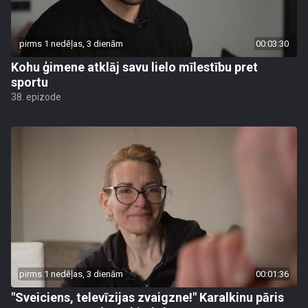
pirms 1 nedēļas, 3 dienām
00:03:30
Kohu ģimene atklāj savu lielo mīlestību pret
sportu
38. epizode
pirms 1 nedēļas, 3 dienām
00:01:36
"Sveiciens, televīzijas zvaigzne!" Karalkinu pāris