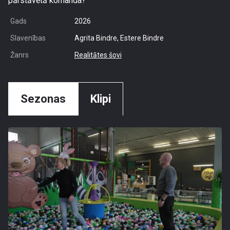
pārstāvētā komanda?
Gads
2026
Slavenības
Agrita Bindre, Estere Bindre
Žanrs
Realitātes šovi
Sezonas
Klipi