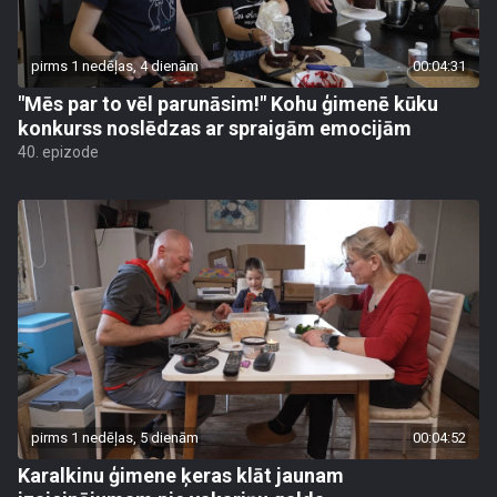
pirms 1 nedēļas, 4 dienām
00:04:31
"Mēs par to vēl parunāsim!" Kohu ģimenē kūku
konkurss noslēdzas ar spraigām emocijām
40. epizode
pirms 1 nedēļas, 5 dienām
00:04:52
Karalkinu ģimene ķeras klāt jaunam