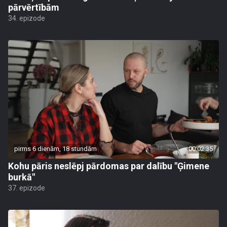
pārvērtībām
34. epizode
pirms 6 dienām, 18 stundām
00:02:35
Kohu pāris neslēpj pārdomas par dalību "Ģimene
burkā"
37. epizode