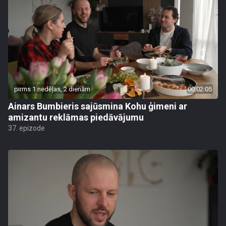
pirms 1 nedēļas, 2 dienām
00:02:05
Ainars Bumbieris sajūsmina Kohu ģimeni ar
amizantu reklāmas piedāvājumu
37. epizode