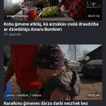
pirms 1 nedēļas
00:01:34
Kohu ģimene atklāj, kā aizsākās ciešā draudzība
ar dziedātāju Ainaru Bumbieri
37. epizode
pirms 1 nedēļas, 1 dienas
00:02:48
Karalkinu ģimenes dārza darbi neiztiek bez