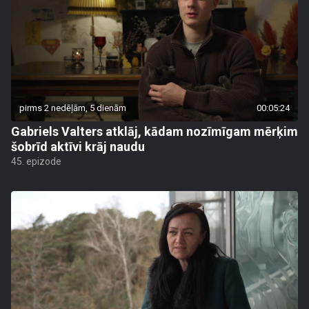
pirms 2 nedēļām, 5 dienām
00:05:24
Gabriels Valters atklāj, kādam nozīmīgam mērķim
šobrīd aktīvi krāj naudu
45. epizode