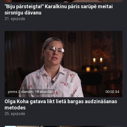
"Biju pārsteigta!" Karalkinu pāris sarūpē meitai
sirsnīgu dāvanu
31. epizode
pirms 2 dienām, 18 stundām
00:02:34
Olga Koha gatava likt lietā bargas audzināšanas
metodes
35. epizode