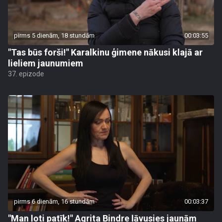
pirms 5 dienām, 18 stundām
00:03:55
"Tas būs forši!" Karalkinu ģimene nākusi klajā ar
lieliem jaunumiem
37. epizode
pirms 6 dienām, 16 stundām
00:03:37
"Man ļoti patīk!" Agrita Bindre ļāvusies jaunām