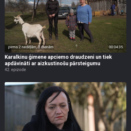
pirms 2 nedēļām, 3 dienām
00:04:35
Karalkinu ģimene apciemo draudzeni un tiek
apdāvināti ar aizkustinošu pārsteigumu
42. epizode