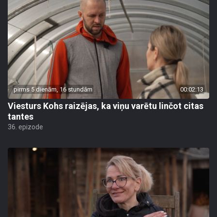
pirms 5 dienām, 16 stundām
00:02:13
Viesturs Kohs raizējas, ka viņu varētu linčot citas
tantes
36. epizode