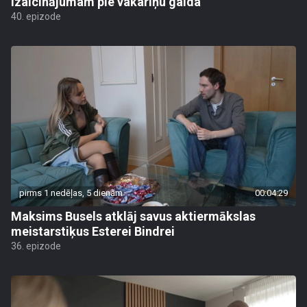
izaicinājumam pie vakariņu galda
40. epizode
pirms 1 nedēļas, 5 dienām
00:04:29
Maksims Busels atklāj savus aktiermākslas
meistarstiķus Esterei Bindrei
36. epizode