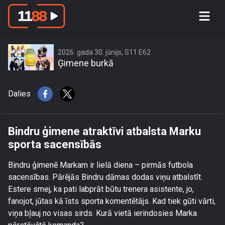
Bindru ģimene atraktīvi atbalsta Marku
sporta sacensībās
2026. gada 30. jūnijs, S11 E62
Ģimene burkā
Dalies
Bindru ģimene atraktīvi atbalsta Marku
sporta sacensībās
Bindru ģimenē Markam ir lielā diena – pirmās futbola
sacensības. Pārējās Bindru dāmas dodas viņu atbalstīt.
Estere smej, ka pati labprāt būtu trenera asistente, jo,
fanojot, jūtas kā īsts sporta komentētājs. Kad tiek gūti vārti,
viņa bļauj no visas sirds. Kurā vietā ierindosies Marka