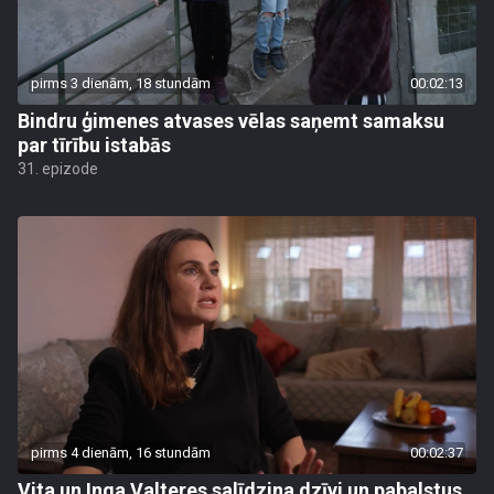
pirms 3 dienām, 18 stundām
00:02:13
Bindru ģimenes atvases vēlas saņemt samaksu
par tīrību istabās
31. epizode
pirms 4 dienām, 16 stundām
00:02:37
Vita un Inga Valteres salīdzina dzīvi un pabalstus