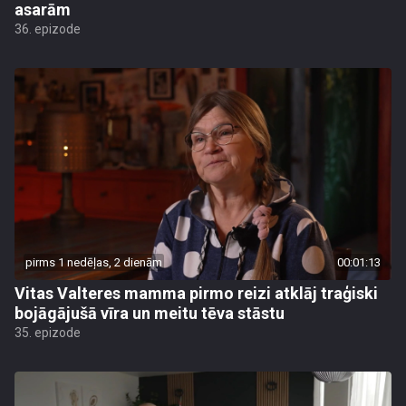
asarām
36. epizode
pirms 1 nedēļas, 2 dienām
00:01:13
Vitas Valteres mamma pirmo reizi atklāj traģiski
bojāgājušā vīra un meitu tēva stāstu
35. epizode