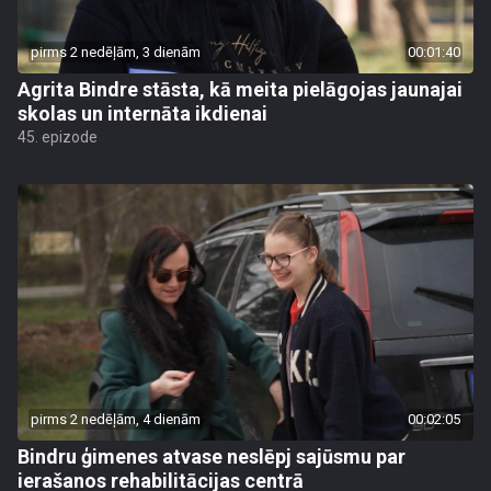
pirms 2 nedēļām, 3 dienām
00:01:40
Agrita Bindre stāsta, kā meita pielāgojas jaunajai
skolas un internāta ikdienai
45. epizode
pirms 2 nedēļām, 4 dienām
00:02:05
Bindru ģimenes atvase neslēpj sajūsmu par
ierašanos rehabilitācijas centrā