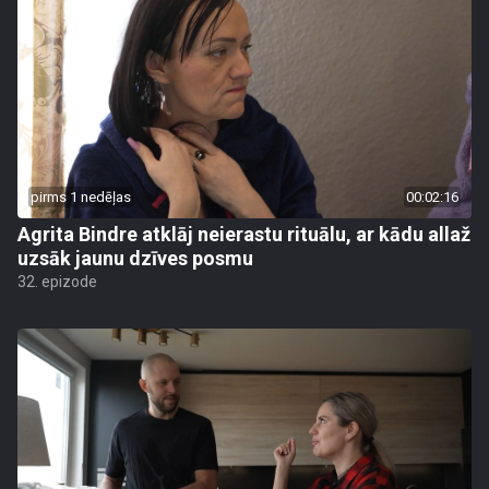
pirms 1 nedēļas
00:02:16
Agrita Bindre atklāj neierastu rituālu, ar kādu allaž
uzsāk jaunu dzīves posmu
32. epizode