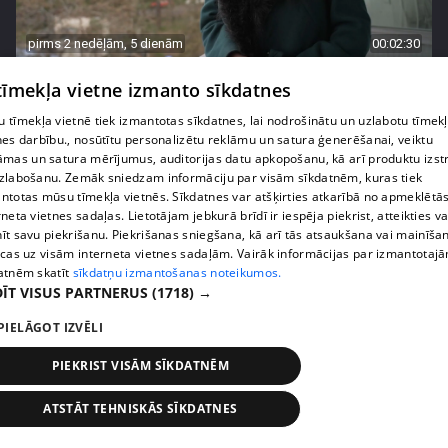
pirms 2 nedēļām, 5 dienām
00:02:30
Agrita Bindre nāk klajā ar sāpīgām atmiņām par
 tīmekļa vietne izmanto sīkdatnes
meitas Beatrises diagnozi
 tīmekļa vietnē tiek izmantotas sīkdatnes, lai nodrošinātu un uzlabotu tīmek
55. epizode
nes darbību., nosūtītu personalizētu reklāmu un satura ģenerēšanai, veiktu
āmas un satura mērījumus, auditorijas datu apkopošanu, kā arī produktu izst
zlabošanu. Zemāk sniedzam informāciju par visām sīkdatnēm, kuras tiek
ntotas mūsu tīmekļa vietnēs. Sīkdatnes var atšķirties atkarībā no apmeklētā
rneta vietnes sadaļas. Lietotājam jebkurā brīdī ir iespēja piekrist, atteikties va
īt savu piekrišanu. Piekrišanas sniegšana, kā arī tās atsaukšana vai mainīša
ecas uz visām interneta vietnes sadaļām. Vairāk informācijas par izmantotaj
atnēm skatīt
sīkdatņu izmantošanas noteikumos.
ĪT VISUS PARTNERUS
(1718) →
PIELĀGOT IZVĒLI
PIEKRIST VISĀM SĪKDATNĒM
pirms 2 nedēļām, 6 dienām
00:04:45
ATSTĀT TEHNISKĀS SĪKDATNES
"Rēķinu vīram piestādi!" Olga Koha pie speciālista
izceļas ar asprātīgu piebildi