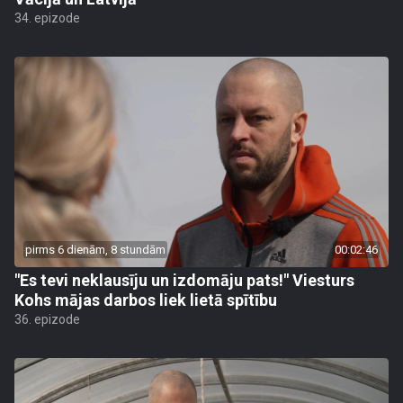
34. epizode
pirms 6 dienām, 8 stundām
00:02:46
"Es tevi neklausīju un izdomāju pats!" Viesturs
Kohs mājas darbos liek lietā spītību
36. epizode