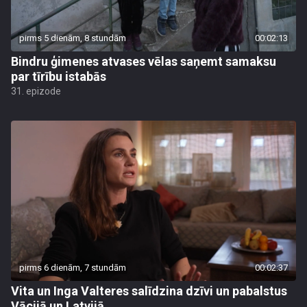
pirms 5 dienām, 8 stundām
00:02:13
Bindru ģimenes atvases vēlas saņemt samaksu
par tīrību istabās
31. epizode
pirms 6 dienām, 7 stundām
00:02:37
Vita un Inga Valteres salīdzina dzīvi un pabalstus
Vācijā un Latvijā