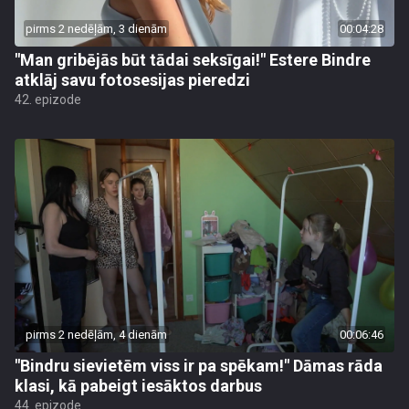
pirms 2 nedēļām, 3 dienām
00:04:28
"Man gribējās būt tādai seksīgai!" Estere Bindre
atklāj savu fotosesijas pieredzi
42. epizode
pirms 2 nedēļām, 4 dienām
00:06:46
"Bindru sievietēm viss ir pa spēkam!" Dāmas rāda
klasi, kā pabeigt iesāktos darbus
44. epizode