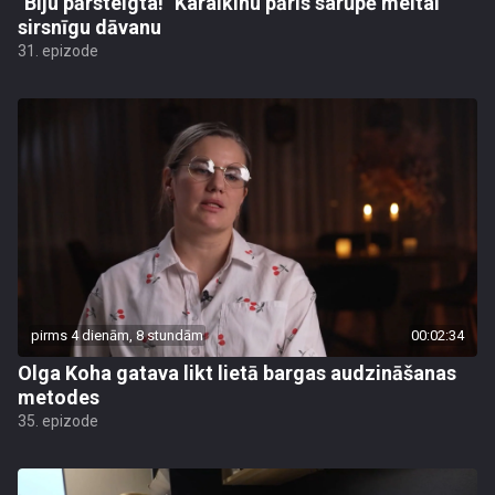
"Biju pārsteigta!" Karalkinu pāris sarūpē meitai
sirsnīgu dāvanu
31. epizode
pirms 4 dienām, 8 stundām
00:02:34
Olga Koha gatava likt lietā bargas audzināšanas
metodes
35. epizode