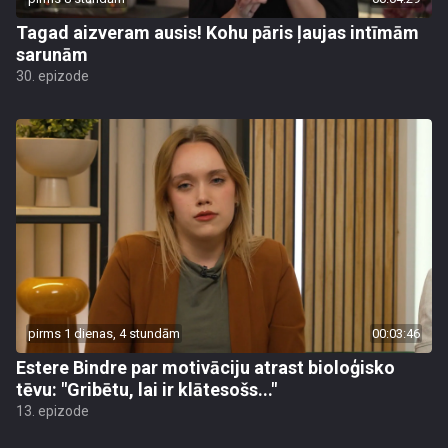
Tagad aizveram ausis! Kohu pāris ļaujas intīmām
sarunām
30. epizode
pirms 1 dienas, 4 stundām
00:03:46
Estere Bindre par motivāciju atrast bioloģisko
tēvu: "Gribētu, lai ir klātesošs..."
13. epizode