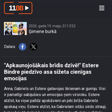
\"Apkaunojošākais brīdis dzīvē!\"
Estere Bindre piedzīvo asa sižeta
cienīgas emocijas
2026. gada 19. maijs, S11 E52
Ģimene burkā
Dalies
"Apkaunojošākais brīdis dzīvē!" Estere
Bindre piedzīvo asa sižeta cienīgas
emocijas
Anna, Gabriels un Estere gatavojas lēcienam ar gumiju. Visi
ir pamatīgi sabijušies un emocijas ņem virsroku. Estere
atzīst, ka viņai palīdz apskāvieni un pēc brīža Gabriels
apskauj viņu. Estere atzīst, ka Gabrielam sitās sirds strauji,