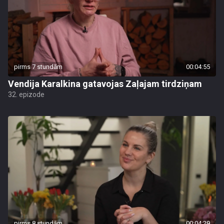
pirms 7 stundām
00:04:55
Vendija Karalkina gatavojas Zaļajam tirdziņam
32. epizode
pirms 8 stundām
00:04:29