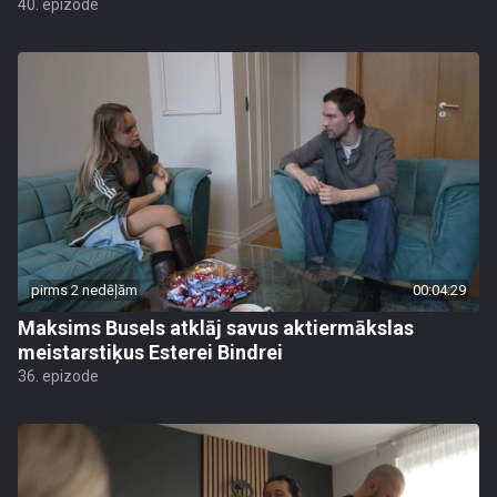
40. epizode
pirms 2 nedēļām
00:04:29
Maksims Busels atklāj savus aktiermākslas
meistarstiķus Esterei Bindrei
36. epizode