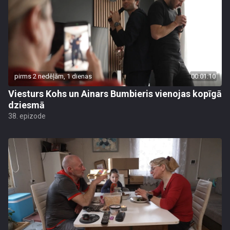
pirms 2 nedēļām, 1 dienas
00:01:10
Viesturs Kohs un Ainars Bumbieris vienojas kopīgā
dziesmā
38. epizode