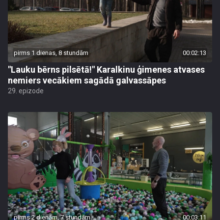
pirms 1 dienas, 8 stundām
00:02:13
"Lauku bērns pilsētā!" Karalkinu ģimenes atvases
nemiers vecākiem sagādā galvassāpes
29. epizode
pirms 2 dienām, 7 stundām
00:03:11