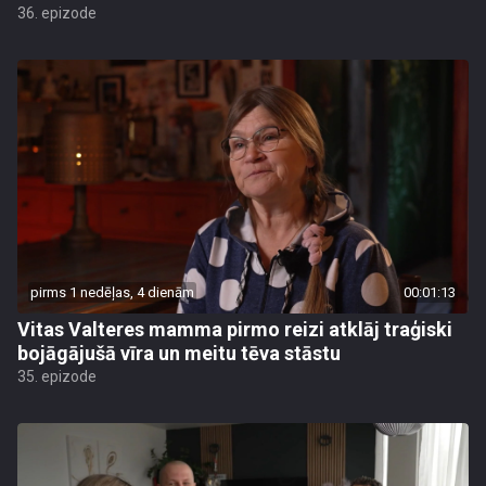
36. epizode
pirms 1 nedēļas, 4 dienām
00:01:13
Vitas Valteres mamma pirmo reizi atklāj traģiski
bojāgājušā vīra un meitu tēva stāstu
35. epizode