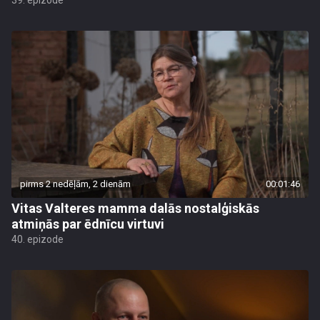
39. epizode
pirms 2 nedēļām, 2 dienām
00:01:46
Vitas Valteres mamma dalās nostalģiskās
atmiņās par ēdnīcu virtuvi
40. epizode