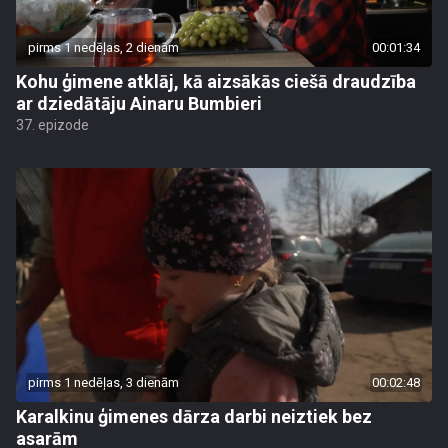
pirms 1 nedēļas, 2 dienām
00:01:34
Kohu ģimene atklāj, kā aizsākās ciešā draudzība
ar dziedātāju Ainaru Bumbieri
37. epizode
pirms 1 nedēļas, 3 dienām
00:02:48
Karalkinu ģimenes dārza darbi neiztiek bez
asarām