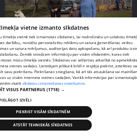
 tīmekļa vietne izmanto sīkdatnes
 tīmekļa vietnē tiek izmantotas sīkdatnes, lai nodrošinātu un uzlabotu tīmek
nes darbību., nosūtītu personalizētu reklāmu un satura ģenerēšanai, veiktu
pirms 2 nedēļām, 5 dienām
00:04:35
āmas un satura mērījumus, auditorijas datu apkopošanu, kā arī produktu izst
Karalkinu ģimene apciemo draudzeni un tiek
zlabošanu. Zemāk sniedzam informāciju par visām sīkdatnēm, kuras tiek
apdāvināti ar aizkustinošu pārsteigumu
ntotas mūsu tīmekļa vietnēs. Sīkdatnes var atšķirties atkarībā no apmeklētā
rneta vietnes sadaļas. Lietotājam jebkurā brīdī ir iespēja piekrist, atteikties va
42. epizode
īt savu piekrišanu. Piekrišanas sniegšana, kā arī tās atsaukšana vai mainīša
ecas uz visām interneta vietnes sadaļām. Vairāk informācijas par izmantotaj
atnēm skatīt
sīkdatņu izmantošanas noteikumos.
ĪT VISUS PARTNERUS
(1718) →
PIELĀGOT IZVĒLI
PIEKRIST VISĀM SĪKDATNĒM
ATSTĀT TEHNISKĀS SĪKDATNES