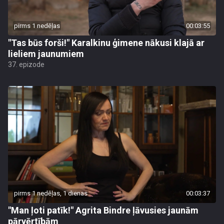
pirms 1 nedēļas
00:03:55
"Tas būs forši!" Karalkinu ģimene nākusi klajā ar
lieliem jaunumiem
37. epizode
pirms 1 nedēļas, 1 dienas
00:03:37
"Man ļoti patīk!" Agrita Bindre ļāvusies jaunām
pārvērtībām