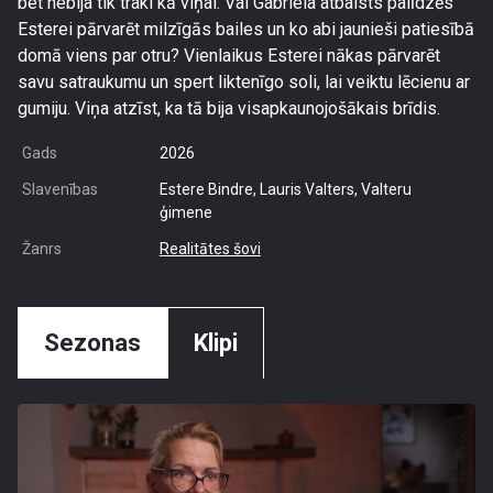
bet nebija tik traki kā viņai. Vai Gabriela atbalsts palīdzēs
Esterei pārvarēt milzīgās bailes un ko abi jaunieši patiesībā
domā viens par otru? Vienlaikus Esterei nākas pārvarēt
savu satraukumu un spert liktenīgo soli, lai veiktu lēcienu ar
gumiju. Viņa atzīst, ka tā bija visapkaunojošākais brīdis.
Gads
2026
Slavenības
Estere Bindre, Lauris Valters, Valteru
ģimene
Žanrs
Realitātes šovi
Sezonas
Klipi