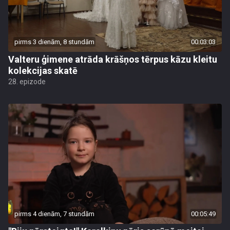
pirms 3 dienām, 8 stundām
00:03:03
Valteru ģimene atrāda krāšņos tērpus kāzu kleitu
kolekcijas skatē
28. epizode
pirms 4 dienām, 7 stundām
00:05:49