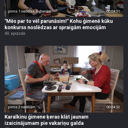
pirms 1 nedēļas, 6 dienām
00:04:31
"Mēs par to vēl parunāsim!" Kohu ģimenē kūku
konkurss noslēdzas ar spraigām emocijām
40. epizode
pirms 2 nedēļām
00:04:52
Karalkinu ģimene ķeras klāt jaunam
izaicinājumam pie vakariņu galda