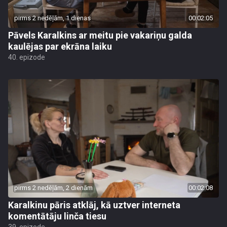
pirms 2 nedēļām, 1 dienas
00:02:05
Pāvels Karalkins ar meitu pie vakariņu galda
kaulējas par ekrāna laiku
40. epizode
pirms 2 nedēļām, 2 dienām
00:02:08
Karalkinu pāris atklāj, kā uztver interneta
komentātāju linča tiesu