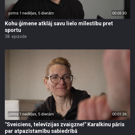
pirms 1 nedēļas, 5 dienām
00:03:30
Kohu ģimene atklāj savu lielo mīlestību pret
sportu
38. epizode
pirms 1 nedēļas, 5 dienām
00:01:36
"Sveiciens, televīzijas zvaigzne!" Karalkinu pāris
par atpazīstamību sabiedrībā