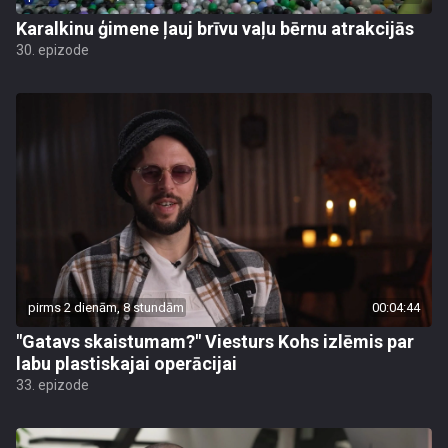
Karalkinu ģimene ļauj brīvu vaļu bērnu atrakcijās
30. epizode
pirms 2 dienām, 8 stundām
00:04:44
"Gatavs skaistumam?" Viesturs Kohs izlēmis par
labu plastiskajai operācijai
33. epizode