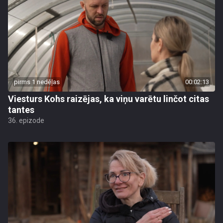
pirms 1 nedēļas
00:02:13
Viesturs Kohs raizējas, ka viņu varētu linčot citas
tantes
36. epizode