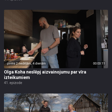
pirms 2 nedēļām, 4 dienām
00:03:11
Olga Koha neslēpj aizvainojumu par vīra
izteikumiem
41. epizode