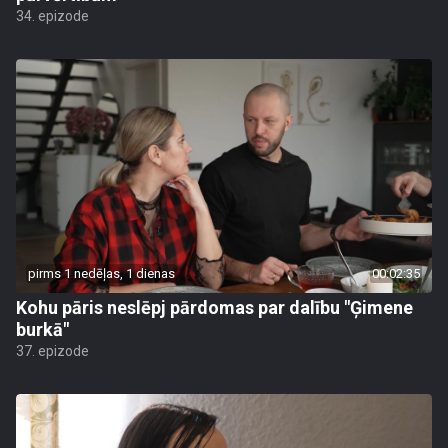
34. epizode
pirms 1 nedēļas, 1 dienas
00:02:35
Kohu pāris neslēpj pārdomas par dalību "Ģimene
burkā"
37. epizode