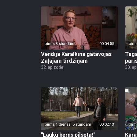
pirms 3 stundām
00:04:55
pirm
Vendija Karalkina gatavojas
Taga
Zaļajam tirdziņam
pāri
32. epizode
30. e
pirms 1 dienas, 5 stundām
00:02:13
pirm
"Lauku bērns pilsētā!"
Kara