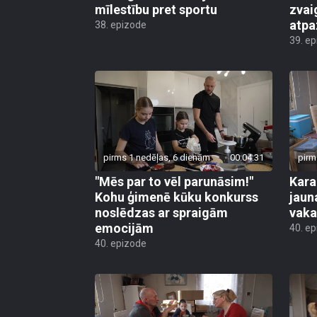
mīlestību pret sportu
zvai
atpa
38. epizode
39. e
pirms 1 nedēļas, 6 dienām
00:04:31
pirm
"Mēs par to vēl parunāsim!"
Kara
Kohu ģimenē kūku konkurss
jaun
noslēdzas ar spraigām
vaka
emocijām
40. e
40. epizode