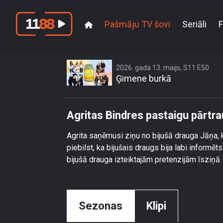
Pašmāju TV šovi
Seriāli
F
Agritas B
2026. gada 13. maijs, S11 E50
Ģimene burkā
Agritas Bindres pastaigu pārtra
Agrita saņēmusi ziņu no bijušā drauga Jāņa, ku
piebilst, ka bijušais draugs bija labi informēt
bijušā drauga izteiktajām pretenzijām īsziņā.
Sezonas
Klipi