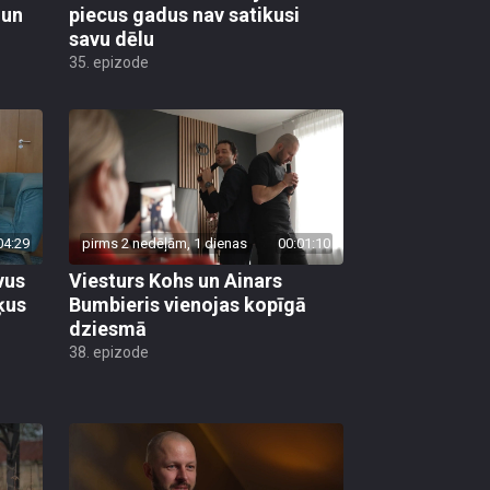
 un
piecus gadus nav satikusi
savu dēlu
35. epizode
04:29
pirms 2 nedēļām, 1 dienas
00:01:10
vus
Viesturs Kohs un Ainars
ķus
Bumbieris vienojas kopīgā
dziesmā
38. epizode