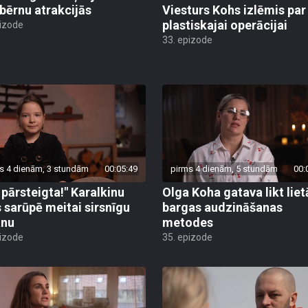
 bērnu atrakcijās
Viesturs Kohs izlēmis par
plastiskajai operācijai
pizode
33. epizode
s 4 dienām, 3 stundām
00:05:49
pirms 4 dienām, 5 stundām
00:
u pārsteigta!" Karalkinu
Olga Koha gatava likt liet
s sarūpē meitai sirsnīgu
bargas audzināšanas
anu
metodes
pizode
35. epizode