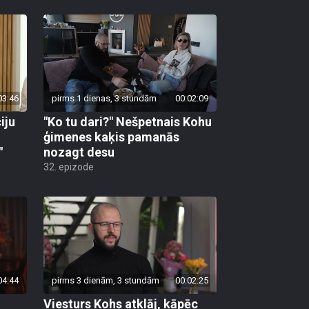
03:46
pirms 1 dienas, 3 stundām
00:02:09
iju
"Ko tu dari?" Nešpetnais Kohu
ģimenes kaķis pamanās
"
nozagt desu
32. epizode
04:44
pirms 3 dienām, 3 stundām
00:02:25
Viesturs Kohs atklāj, kāpēc