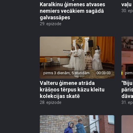
Karalkinu ģimenes atvases
vaļu
nemiers vecākiem sagādā
30. e
galvassāpes
29. epizode
pirms 3 dienām, 5 stundām
00:03:03
pirm
Valteru ģimene atrāda
"Bij
krāšņos tērpus kāzu kleitu
pāri
kolekcijas skatē
dāv
28. epizode
31. e