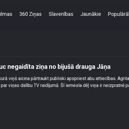
ilmas
360 Ziņas
Slavenības
Jaunākie
Populārā
indres pastaigu pārtrauc negaidīta ziņa no bijušā d
uc negaidīta ziņa no bijušā drauga Jāņa
rā viņš aicina pārtraukt publiski apspriest abu attiecības. Agrit
s par viņas dalību TV raidījumā. Šī iemesla dēļ viņa ir neizpratnē p