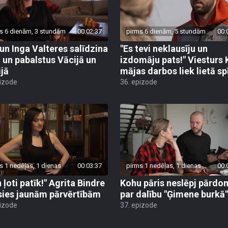
s 6 dienām, 3 stundām
00:02:37
pirms 6 dienām, 5 stundām
00:
 un Inga Valteres salīdzina
"Es tevi neklausīju un
i un pabalstus Vācijā un
izdomāju pats!" Viesturs
ijā
mājas darbos liek lietā sp
pizode
36. epizode
s 1 nedēļas, 1 dienas
00:03:37
pirms 1 nedēļas, 1 dienas
00:
 ļoti patīk!" Agrita Bindre
Kohu pāris neslēpj pārdo
sies jaunām pārvērtībām
par dalību "Ģimene burkā"
pizode
37. epizode