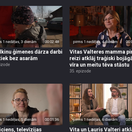
s 1 nedēļas, 3 dienām
00:02:48
pirms 1 nedēļas, 4 dienām
00:
lkinu ģimenes dārza darbi
Vitas Valteres mamma p
tiek bez asarām
reizi atklāj traģiski bojāg
vīra un meitu tēva stāstu
pizode
35. epizode
s 1 nedēļas, 5 dienām
00:01:36
pirms 1 nedēļas, 6 dienām
00:
iciens, televīzijas
Vita un Lauris Valteri atkl