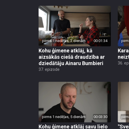
pirms 1 nedēļas, 2 dienām
00:01:34
pirm
Kohu ģimene atklāj, kā
Kara
aizsākās ciešā draudzība ar
neiz
dziedātāju Ainaru Bumbieri
36. e
37. epizode
pirms 1 nedēļas, 5 dienām
00:03:30
pirm
Kohu ģimene atklāj savu lielo
"Sve