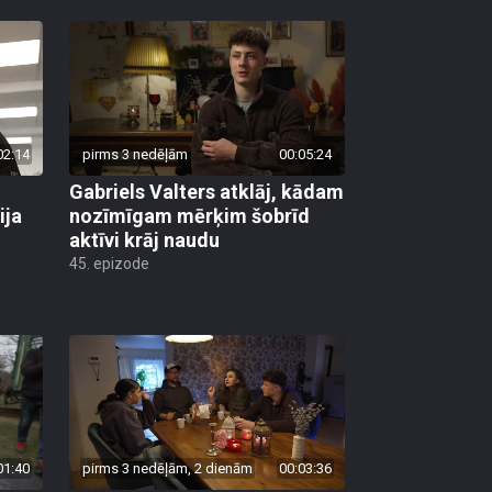
02:14
pirms 3 nedēļām
00:05:24
Gabriels Valters atklāj, kādam
ija
nozīmīgam mērķim šobrīd
aktīvi krāj naudu
45. epizode
01:40
pirms 3 nedēļām, 2 dienām
00:03:36