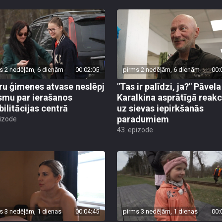
s 2 nedēļām, 6 dienām
00:02:05
pirms 2 nedēļām, 6 dienām
00:
ru ģimenes atvase neslēpj
"Tas ir palīdzi, ja?" Pāvela
smu par ierašanos
Karalkina asprātīgā reakc
bilitācijas centrā
uz sievas iepirkšanās
paradumiem
pizode
43. epizode
s 3 nedēļām, 1 dienas
00:04:45
pirms 3 nedēļām, 1 dienas
00: