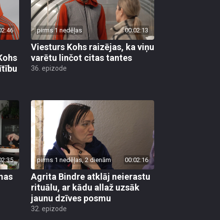
02:46
pirms 1 nedēļas
00:02:13
Viesturs Kohs raizējas, ka viņu
 Kohs
varētu linčot citas tantes
ītību
36. epizode
02:35
pirms 1 nedēļas, 2 dienām
00:02:16
mas
Agrita Bindre atklāj neierastu
rituālu, ar kādu allaž uzsāk
jaunu dzīves posmu
32. epizode