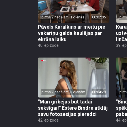
pirms 2 nedēļām, 1 dienas
00:02:05
pirm
Pāvels Karalkins ar meitu pie
Kara
vakariņu galda kaulējas par
uztv
ekrāna laiku
linča
40. epizode
39. e
pirms 2 nedēļām, 3 dienām
00:04:28
pirm
"Man gribējās būt tādai
"Bin
seksīgai!" Estere Bindre atklāj
spēk
savu fotosesijas pieredzi
pabe
42. epizode
44. e