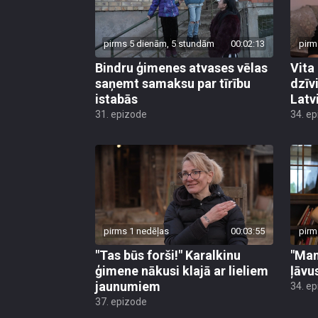
pirms 5 dienām, 5 stundām
00:02:13
pirm
Bindru ģimenes atvases vēlas
Vita
saņemt samaksu par tīrību
dzīv
istabās
Latv
31. epizode
34. e
pirms 1 nedēļas
00:03:55
pirm
"Tas būs forši!" Karalkinu
"Man
ģimene nākusi klajā ar lieliem
ļāvu
jaunumiem
34. e
37. epizode