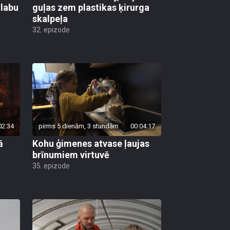
 labu
guļas zem plastikas ķirurga
skalpeļa
32. epizode
02:34
pirms 5 dienām, 3 stundām
00:04:17
ā
Kohu ģimenes atvase ļaujas
brīnumiem virtuvē
35. epizode