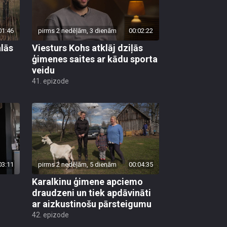
01:46
pirms 2 nedēļām, 3 dienām
00:02:22
lās
Viesturs Kohs atklāj dziļās
ģimenes saites ar kādu sporta
veidu
41. epizode
03:11
pirms 2 nedēļām, 5 dienām
00:04:35
Karalkinu ģimene apciemo
draudzeni un tiek apdāvināti
ar aizkustinošu pārsteigumu
42. epizode