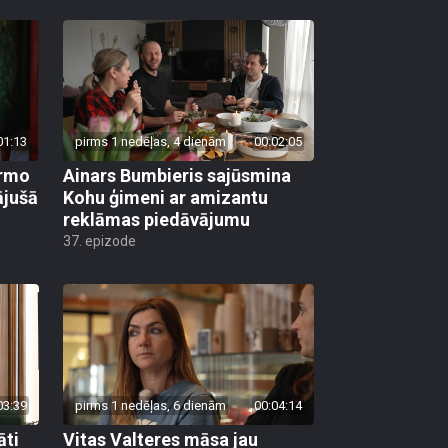
01:13
pirms 1 nedēļas, 4 dienām
00:02:05
irmo
Ainars Bumbieris sajūsmina
ājušā
Kohu ģimeni ar amizantu
reklāmas piedāvājumu
37. epizode
03:39
pirms 1 nedēļas, 6 dienām
00:04:14
āti
Vitas Valteres māsa jau