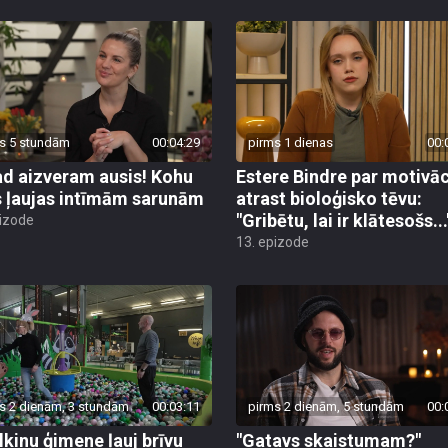
s 5 stundām
00:04:29
pirms 1 dienas
00:
d aizveram ausis! Kohu
Estere Bindre par motivāc
s ļaujas intīmām sarunām
atrast bioloģisko tēvu:
"Gribētu, lai ir klātesošs...
pizode
13. epizode
s 2 dienām, 3 stundām
00:03:11
pirms 2 dienām, 5 stundām
00:
lkinu ģimene ļauj brīvu
"Gatavs skaistumam?"