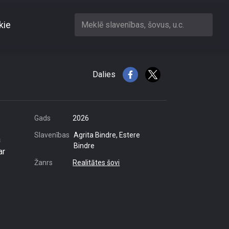
kie
Meklē slavenības, šovus, u.c.
rauga Jāņa
Dalies
Gads
2026
Slavenības
Agrita Bindre, Estere
a
Bindre
ar
Žanrs
Realitātes šovi