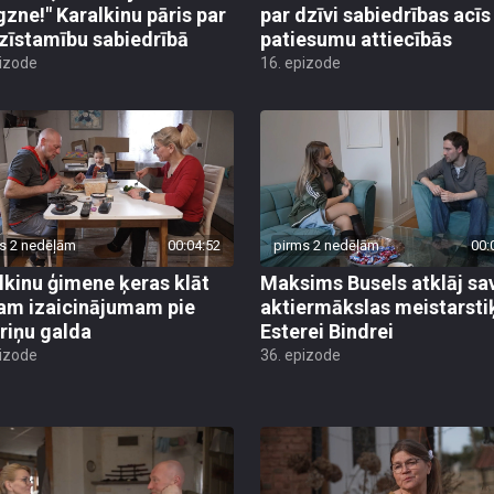
gzne!" Karalkinu pāris par
par dzīvi sabiedrības acīs
zīstamību sabiedrībā
patiesumu attiecībās
pizode
16. epizode
s 2 nedēļām
00:04:52
pirms 2 nedēļām
00:
lkinu ģimene ķeras klāt
Maksims Busels atklāj sa
am izaicinājumam pie
aktiermākslas meistarsti
riņu galda
Esterei Bindrei
pizode
36. epizode