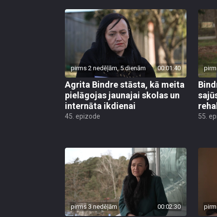
pirms 2 nedēļām, 5 dienām
00:01:40
pirm
Agrita Bindre stāsta, kā meita
Bind
pielāgojas jaunajai skolas un
sajū
internāta ikdienai
reha
45. epizode
55. e
pirms 3 nedēļām
00:02:30
pirm