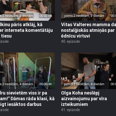
s 2 nedēļām, 2 dienām
00:02:08
pirms 2 nedēļām, 2 dienām
00:
lkinu pāris atklāj, kā
Vitas Valteres mamma da
er interneta komentātāju
nostalģiskās atmiņās par
 tiesu
ēdnīcu virtuvi
pizode
40. epizode
s 2 nedēļām, 4 dienām
00:06:46
pirms 2 nedēļām, 4 dienām
00:
dru sievietēm viss ir pa
Olga Koha neslēpj
am!" Dāmas rāda klasi, kā
aizvainojumu par vīra
igt iesāktos darbus
izteikumiem
pizode
41. epizode