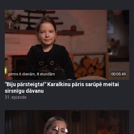
pirms 6 dienām, 8 stundām
00:05:49
"Biju pārsteigta!" Karalkinu pāris sarūpē meitai
sirsnīgu dāvanu
31. epizode