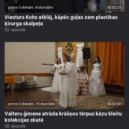
pirms 5 dienām, 8 stundām
00:02:25
Viesturs Kohs atklāj, kāpēc guļas zem plastikas
ķirurga skalpeļa
32. epizode
pirms 5 dienām, 10 stundām
00:03:03
Valteru ģimene atrāda krāšņos tērpus kāzu kleitu
kolekcijas skatē
28. epizode