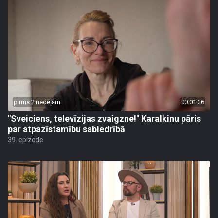
pirms 2 nedēļām
00:01:36
"Sveiciens, televīzijas zvaigzne!" Karalkinu pāris
par atpazīstamību sabiedrībā
39. epizode