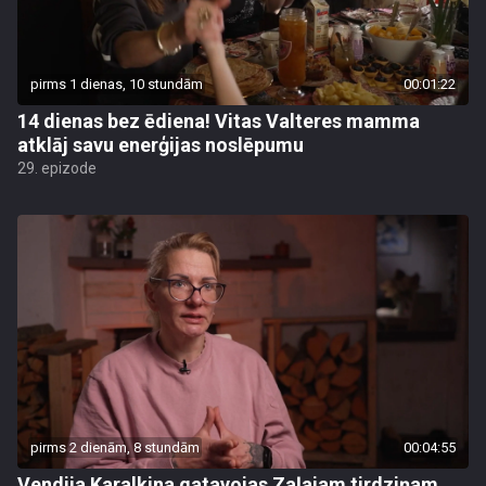
pirms 1 dienas, 10 stundām
00:01:22
14 dienas bez ēdiena! Vitas Valteres mamma
atklāj savu enerģijas noslēpumu
29. epizode
pirms 2 dienām, 8 stundām
00:04:55
Vendija Karalkina gatavojas Zaļajam tirdziņam