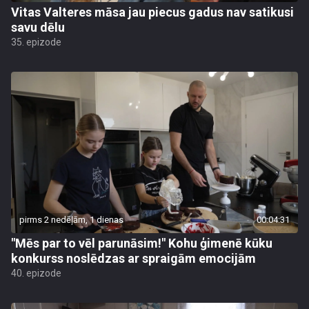
Vitas Valteres māsa jau piecus gadus nav satikusi
savu dēlu
35. epizode
pirms 2 nedēļām, 1 dienas
00:04:31
"Mēs par to vēl parunāsim!" Kohu ģimenē kūku
konkurss noslēdzas ar spraigām emocijām
40. epizode