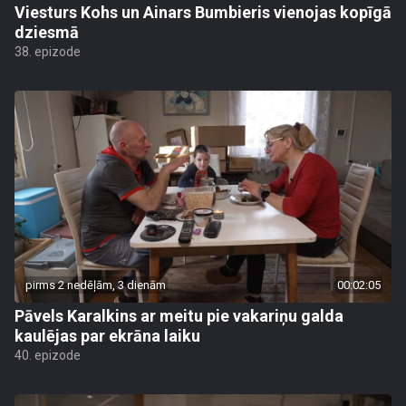
Viesturs Kohs un Ainars Bumbieris vienojas kopīgā
dziesmā
38. epizode
pirms 2 nedēļām, 3 dienām
00:02:05
Pāvels Karalkins ar meitu pie vakariņu galda
kaulējas par ekrāna laiku
40. epizode