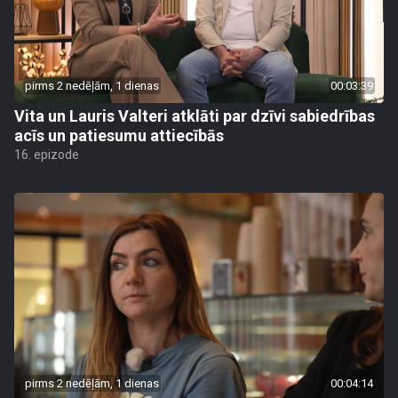
pirms 2 nedēļām, 1 dienas
00:03:39
Vita un Lauris Valteri atklāti par dzīvi sabiedrības
acīs un patiesumu attiecībās
16. epizode
pirms 2 nedēļām, 1 dienas
00:04:14