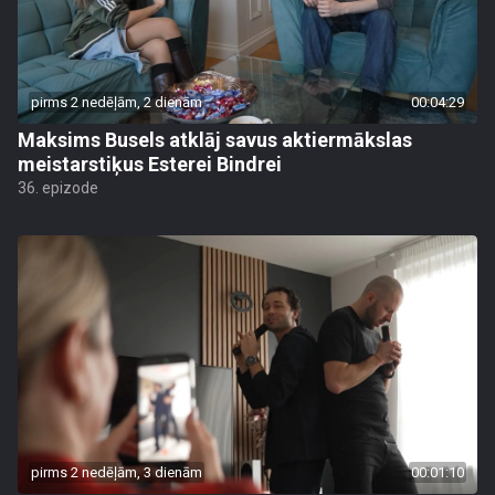
pirms 2 nedēļām, 2 dienām
00:04:29
Maksims Busels atklāj savus aktiermākslas
meistarstiķus Esterei Bindrei
36. epizode
pirms 2 nedēļām, 3 dienām
00:01:10