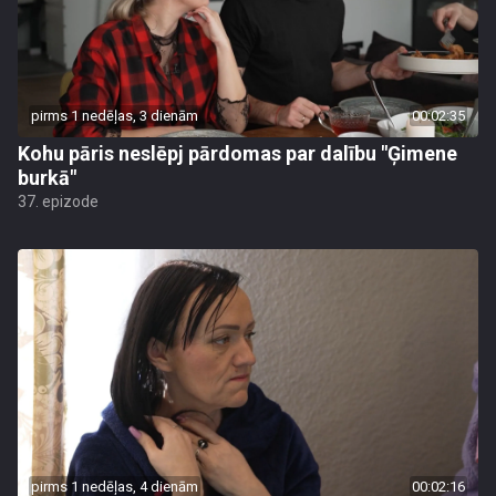
pirms 1 nedēļas, 3 dienām
00:02:35
Kohu pāris neslēpj pārdomas par dalību "Ģimene
burkā"
37. epizode
pirms 1 nedēļas, 4 dienām
00:02:16