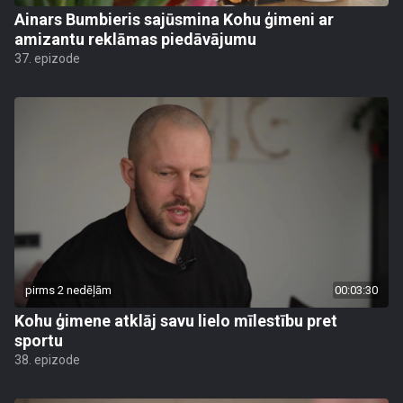
Ainars Bumbieris sajūsmina Kohu ģimeni ar
amizantu reklāmas piedāvājumu
37. epizode
pirms 2 nedēļām
00:03:30
Kohu ģimene atklāj savu lielo mīlestību pret
sportu
38. epizode