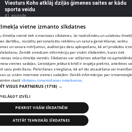
Viesturs Kohs atklāj dziļās ģimenes saites ar kādu
sporta veidu
41. epizode
 tīmekļa vietne izmanto sīkdatnes
 tīmekļa vietnē tiek izmantotas sīkdatnes, lai nodrošinātu un uzlabotu tīmek
nes darbību., nosūtītu personalizētu reklāmu un satura ģenerēšanai, veiktu
āmas un satura mērījumus, auditorijas datu apkopošanu, kā arī produktu izst
zlabošanu. Zemāk sniedzam informāciju par visām sīkdatnēm, kuras tiek
ntotas mūsu tīmekļa vietnēs. Sīkdatnes var atšķirties atkarībā no apmeklētā
rneta vietnes sadaļas. Lietotājam jebkurā brīdī ir iespēja piekrist, atteikties va
īt savu piekrišanu. Piekrišanas sniegšana, kā arī tās atsaukšana vai mainīša
ecas uz visām interneta vietnes sadaļām. Vairāk informācijas par izmantotaj
atnēm skatīt
sīkdatņu izmantošanas noteikumos.
ĪT VISUS PARTNERUS
(1718) →
pirms 2 nedēļām, 5 dienām
00:04:28
PIELĀGOT IZVĒLI
"Man gribējās būt tādai seksīgai!" Estere Bindre
atklāj savu fotosesijas pieredzi
PIEKRIST VISĀM SĪKDATNĒM
42. epizode
ATSTĀT TEHNISKĀS SĪKDATNES