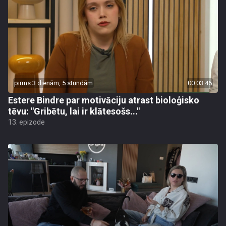
pirms 3 dienām, 5 stundām
00:03:46
Estere Bindre par motivāciju atrast bioloģisko
tēvu: "Gribētu, lai ir klātesošs..."
13. epizode