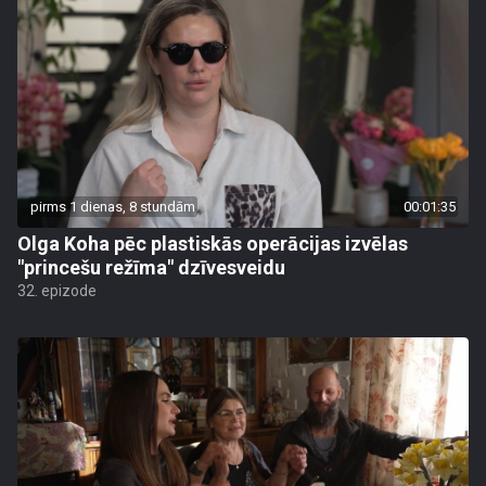
pirms 1 dienas, 8 stundām
00:01:35
Olga Koha pēc plastiskās operācijas izvēlas
"princešu režīma" dzīvesveidu
32. epizode