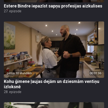
Estere Bindre iepazīst sapņu profesijas aizkulises
27. epizode
pirms 10 stundām
00:01:36
Kohu ģimene ļaujas dejām un dziesmām ventiņu
izloksnē
28. epizode