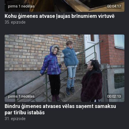
pirms 1 nedēļas
00:04:17
Kohu ģimenes atvase ļaujas brīnumiem virtuvē
35. epizode
pirms 1 nedēļas
00:02:13
Bindru ģimenes atvases vēlas saņemt samaksu
par tīrību istabās
31. epizode