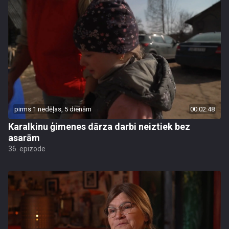
pirms 1 nedēļas, 5 dienām
00:02:48
Karalkinu ģimenes dārza darbi neiztiek bez
asarām
36. epizode