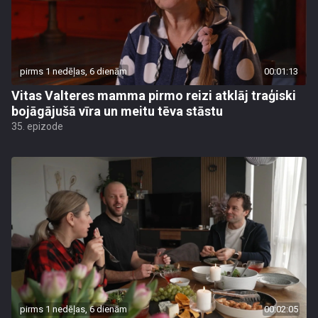
pirms 1 nedēļas, 6 dienām
00:01:13
Vitas Valteres mamma pirmo reizi atklāj traģiski
bojāgājušā vīra un meitu tēva stāstu
35. epizode
pirms 1 nedēļas, 6 dienām
00:02:05