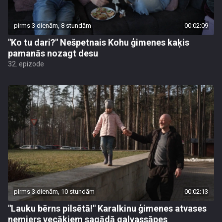
pirms 3 dienām, 8 stundām
00:02:09
"Ko tu dari?" Nešpetnais Kohu ģimenes kaķis
pamanās nozagt desu
32. epizode
pirms 3 dienām, 10 stundām
00:02:13
"Lauku bērns pilsētā!" Karalkinu ģimenes atvases
nemiers vecākiem sagādā galvassāpes