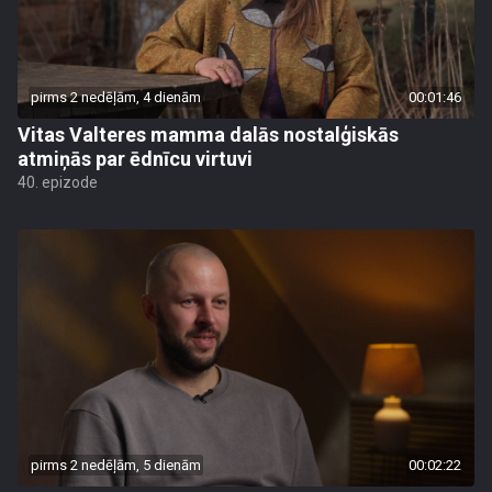
pirms 2 nedēļām, 4 dienām
00:01:46
Vitas Valteres mamma dalās nostalģiskās
atmiņās par ēdnīcu virtuvi
40. epizode
pirms 2 nedēļām, 5 dienām
00:02:22