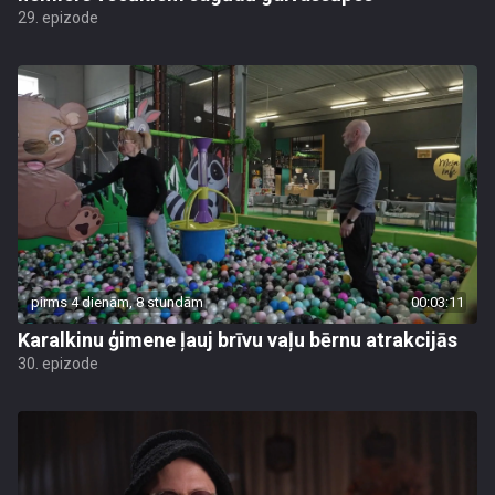
29. epizode
pirms 4 dienām, 8 stundām
00:03:11
Karalkinu ģimene ļauj brīvu vaļu bērnu atrakcijās
30. epizode