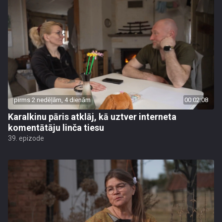
pirms 2 nedēļām, 4 dienām
00:02:08
Karalkinu pāris atklāj, kā uztver interneta
komentātāju linča tiesu
39. epizode