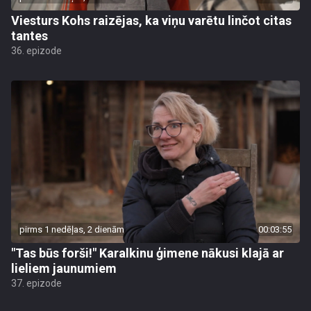
Viesturs Kohs raizējas, ka viņu varētu linčot citas
tantes
36. epizode
pirms 1 nedēļas, 2 dienām
00:03:55
"Tas būs forši!" Karalkinu ģimene nākusi klajā ar
lieliem jaunumiem
37. epizode