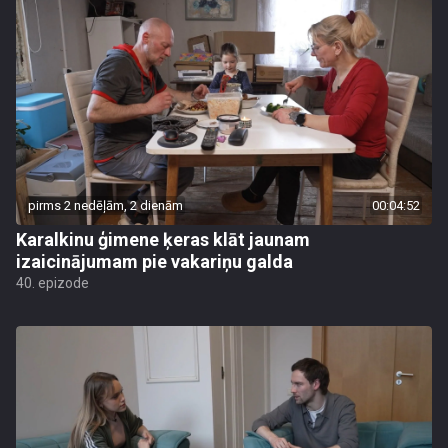
pirms 2 nedēļām, 2 dienām
00:04:52
Karalkinu ģimene ķeras klāt jaunam
izaicinājumam pie vakariņu galda
40. epizode