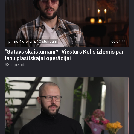
pirms 4 dienām, 10 stundām
00:04:44
"Gatavs skaistumam?" Viesturs Kohs izlēmis par
labu plastiskajai operācijai
33. epizode