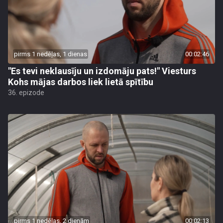
pirms 1 nedēļas, 1 dienas
00:02:46
"Es tevi neklausīju un izdomāju pats!" Viesturs
Kohs mājas darbos liek lietā spītību
36. epizode
pirms 1 nedēļas, 2 dienām
00:02:13