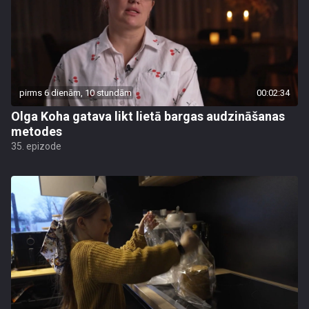
pirms 6 dienām, 10 stundām
00:02:34
Olga Koha gatava likt lietā bargas audzināšanas
metodes
35. epizode