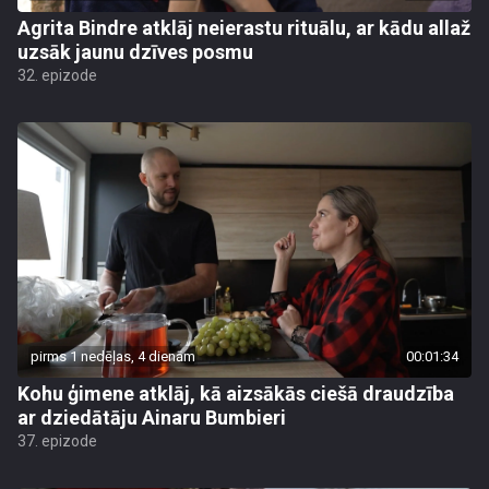
Agrita Bindre atklāj neierastu rituālu, ar kādu allaž
uzsāk jaunu dzīves posmu
32. epizode
pirms 1 nedēļas, 4 dienām
00:01:34
Kohu ģimene atklāj, kā aizsākās ciešā draudzība
ar dziedātāju Ainaru Bumbieri
37. epizode