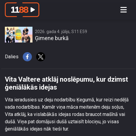
Vita Valtere atklāj noslēpumu, kur
dzimst ģeniālākās idejas
2026. gada 4. jūlijs, S11 E59
Ģimene burkā
Dalies
Vita Valtere atklāj noslēpumu, kur dzimst
ģeniālākās idejas
Vita ieradusies uz deju nodarbību Ķegumā, kur reizi nedēļā
vada nodarbības. Kamēr viņa māca meitenēm deju soļus,
Vita atklāj, ka vislabākās idejas rodas braucot mašīnā vai
dušā. Viņa pat domājusi dušā uztaisīt blociņu, jo visas
ģeniālākās idejas nāk tieši tur.