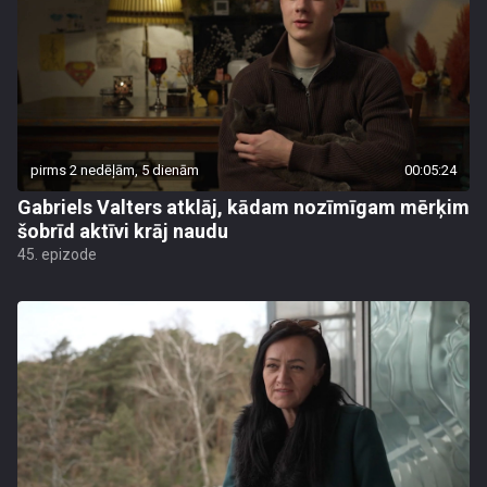
pirms 2 nedēļām, 5 dienām
00:05:24
Gabriels Valters atklāj, kādam nozīmīgam mērķim
šobrīd aktīvi krāj naudu
45. epizode