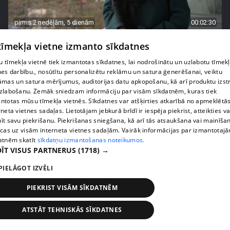
pirms 2 nedēļām, 5 dienām
00:02:30
Agrita Bindre nāk klajā ar sāpīgām atmiņām par
 tīmekļa vietne izmanto sīkdatnes
meitas Beatrises diagnozi
 tīmekļa vietnē tiek izmantotas sīkdatnes, lai nodrošinātu un uzlabotu tīmek
55. epizode
nes darbību., nosūtītu personalizētu reklāmu un satura ģenerēšanai, veiktu
āmas un satura mērījumus, auditorijas datu apkopošanu, kā arī produktu izst
zlabošanu. Zemāk sniedzam informāciju par visām sīkdatnēm, kuras tiek
ntotas mūsu tīmekļa vietnēs. Sīkdatnes var atšķirties atkarībā no apmeklētā
rneta vietnes sadaļas. Lietotājam jebkurā brīdī ir iespēja piekrist, atteikties va
īt savu piekrišanu. Piekrišanas sniegšana, kā arī tās atsaukšana vai mainīša
ecas uz visām interneta vietnes sadaļām. Vairāk informācijas par izmantotaj
atnēm skatīt
sīkdatņu izmantošanas noteikumos.
ĪT VISUS PARTNERUS
(1718) →
PIELĀGOT IZVĒLI
PIEKRIST VISĀM SĪKDATNĒM
pirms 2 nedēļām, 6 dienām
00:04:45
ATSTĀT TEHNISKĀS SĪKDATNES
"Rēķinu vīram piestādi!" Olga Koha pie speciālista
izceļas ar asprātīgu piebildi