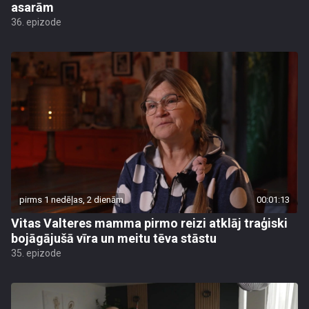
asarām
36. epizode
pirms 1 nedēļas, 2 dienām
00:01:13
Vitas Valteres mamma pirmo reizi atklāj traģiski
bojāgājušā vīra un meitu tēva stāstu
35. epizode