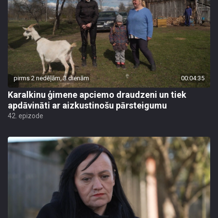
pirms 2 nedēļām, 3 dienām
00:04:35
Karalkinu ģimene apciemo draudzeni un tiek
apdāvināti ar aizkustinošu pārsteigumu
42. epizode