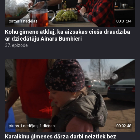
pirms 1 nedēļas
00:01:34
Kohu ģimene atklāj, kā aizsākās ciešā draudzība
ar dziedātāju Ainaru Bumbieri
37. epizode
pirms 1 nedēļas, 1 dienas
00:02:48
Karalkinu ģimenes dārza darbi neiztiek bez