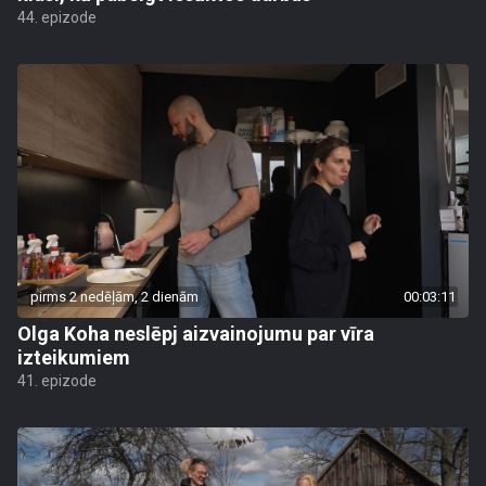
44. epizode
pirms 2 nedēļām, 2 dienām
00:03:11
Olga Koha neslēpj aizvainojumu par vīra
izteikumiem
41. epizode