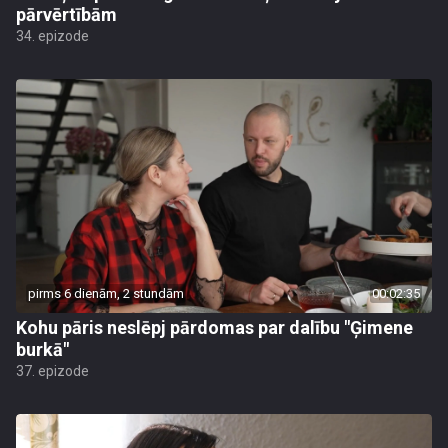
pārvērtībām
34. epizode
pirms 6 dienām, 2 stundām
00:02:35
Kohu pāris neslēpj pārdomas par dalību "Ģimene
burkā"
37. epizode