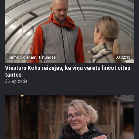
pirms 5 dienām, 1 stundas
00:02:13
Viesturs Kohs raizējas, ka viņu varētu linčot citas
tantes
36. epizode