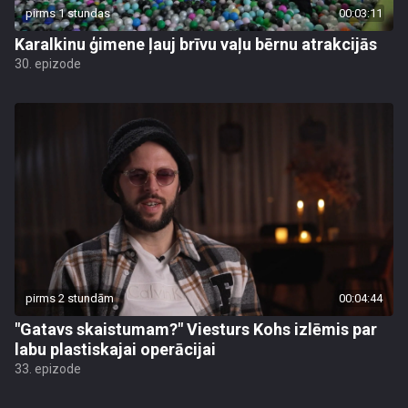
pirms 1 stundas
00:03:11
Karalkinu ģimene ļauj brīvu vaļu bērnu atrakcijās
30. epizode
pirms 2 stundām
00:04:44
"Gatavs skaistumam?" Viesturs Kohs izlēmis par
labu plastiskajai operācijai
33. epizode