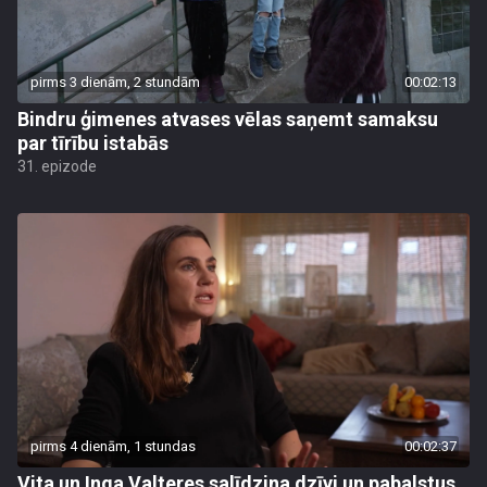
pirms 3 dienām, 2 stundām
00:02:13
Bindru ģimenes atvases vēlas saņemt samaksu
par tīrību istabās
31. epizode
pirms 4 dienām, 1 stundas
00:02:37
Vita un Inga Valteres salīdzina dzīvi un pabalstus