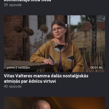
39. epizode
pirms 2 nedēļām
00:01:46
Vitas Valteres mamma dalās nostalģiskās
atmiņās par ēdnīcu virtuvi
40. epizode