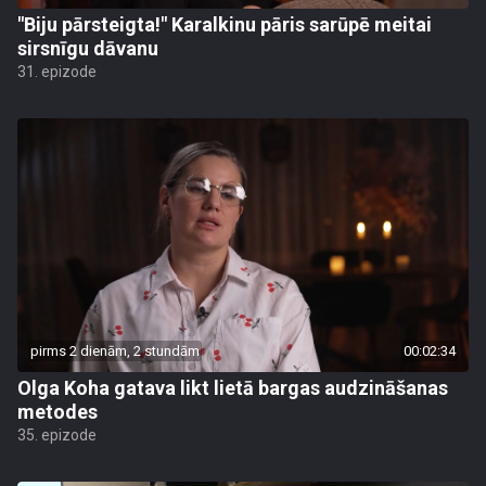
"Biju pārsteigta!" Karalkinu pāris sarūpē meitai
sirsnīgu dāvanu
31. epizode
pirms 2 dienām, 2 stundām
00:02:34
Olga Koha gatava likt lietā bargas audzināšanas
metodes
35. epizode