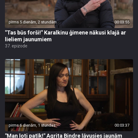
pirms 5 dienām, 2 stundām
00:03:55
"Tas būs forši!" Karalkinu ģimene nākusi klajā ar
lieliem jaunumiem
37. epizode
pirms 6 dienām, 1 stundas
00:03:37
"Man ļoti patīk!" Agrita Bindre ļāvusies jaunām