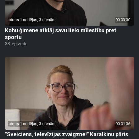
pirms 1 nedēļas, 3 dienām
00:03:30
Kohu ģimene atklāj savu lielo mīlestību pret
sportu
38. epizode
pirms 1 nedēļas, 3 dienām
00:01:36
"Sveiciens, televīzijas zvaigzne!" Karalkinu pāris