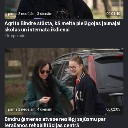
pirms 2 nedēļām, 3 dienām
00:01:40
Agrita Bindre stāsta, kā meita pielāgojas jaunajai
skolas un internāta ikdienai
45. epizode
pirms 2 nedēļām, 4 dienām
00:02:05
Bindru ģimenes atvase neslēpj sajūsmu par
ierašanos rehabilitācijas centrā