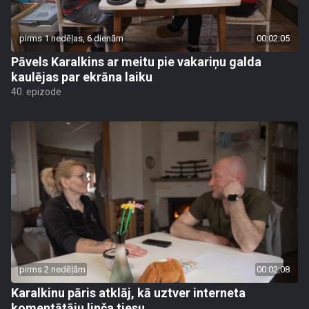
pirms 1 nedēļas, 6 dienām
00:02:05
Pāvels Karalkins ar meitu pie vakariņu galda
kaulējas par ekrāna laiku
40. epizode
pirms 2 nedēļām
00:02:08
Karalkinu pāris atklāj, kā uztver interneta
komentātāju linča tiesu