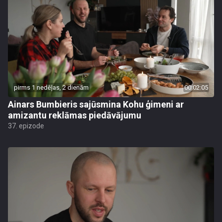
pirms 1 nedēļas, 2 dienām
00:02:05
Ainars Bumbieris sajūsmina Kohu ģimeni ar
amizantu reklāmas piedāvājumu
37. epizode