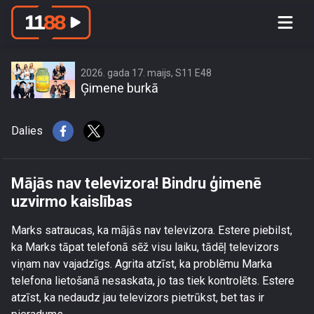
Mājās nav televizora! Bindru ģimenē
uzvirmo kaislības
2026. gada 17. maijs, S11 E48
Ģimene burkā
Dalies
Mājās nav televizora! Bindru ģimenē
uzvirmo kaislības
Marks satraucas, ka mājās nav televizora. Estere piebilst,
ka Marks tāpat telefonā sēž visu laiku, tādēļ televizors
viņam nav vajadzīgs. Agrita atzīst, ka problēmu Marka
telefona lietošanā nesaskata, jo tas tiek kontrolēts. Estere
atzīst, ka nedaudz jau televizors pietrūkst, bet tas ir