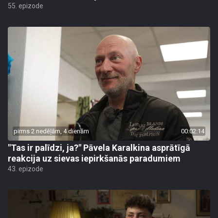
55. epizode
pirms 2 nedēļām, 4 dienām
00:02:14
"Tas ir palīdzi, ja?" Pāvela Karalkina asprātīgā
reakcija uz sievas iepirkšanās paradumiem
43. epizode