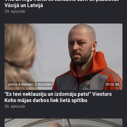
Vācijā un Latvijā
34. epizode
pirms 4 dienām, 2 stundām
00:02:46
"Es tevi neklausīju un izdomāju pats!" Viesturs
Kohs mājas darbos liek lietā spītību
36. epizode