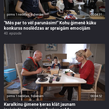
pirms 1 nedēļas, 4 dienām
00:04:31
"Mēs par to vēl parunāsim!" Kohu ģimenē kūku
konkurss noslēdzas ar spraigām emocijām
40. epizode
pirms 1 nedēļas, 5 dienām
00:04:52
Karalkinu ģimene ķeras klāt jaunam