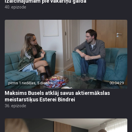
izaicinājumam pie vakariņu galda
40. epizode
pirms 1 nedēļas, 5 dienām
00:04:29
Maksims Busels atklāj savus aktiermākslas
meistarstiķus Esterei Bindrei
36. epizode