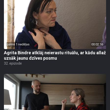
pirms 1 nedēļas
00:02:16
Agrita Bindre atklāj neierastu rituālu, ar kādu allaž
uzsāk jaunu dzīves posmu
32. epizode