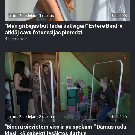
pirms 2 nedēļām, 1 dienas
00:04:28
"Man gribējās būt tādai seksīgai!" Estere Bindre
atklāj savu fotosesijas pieredzi
42. epizode
pirms 2 nedēļām, 2 dienām
00:06:46
"Bindru sievietēm viss ir pa spēkam!" Dāmas rāda
klasi, kā pabeigt iesāktos darbus