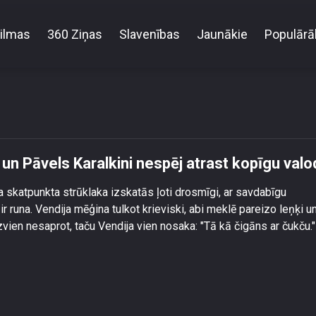
ilmas
360 Ziņas
Slavenības
Jaunākie
Populārā
 ar čukču!\" Vendija un Pāvels Karalkini nespēj atras
 un Pāvels Karalkini nespēj atrast kopīgu valo
a skatpunkta strūklaka izskatās ļoti drosmīgi, ar savdabīgu
 runa. Vendija mēģina tulkot krieviski, abi meklē pareizo leņķi u
zvien nesaprot, taču Vendija vien nosaka: "Tā kā čigāns ar čukču."