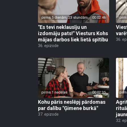
pirms 5 dienām, 23 stundām
00:02:46
pirm
"Es tevi neklausīju un
Vies
izdomāju pats!" Viesturs Kohs
varē
mājas darbos liek lietā spītību
36. e
36. epizode
pirms 1 nedēļas
00:02:35
pirm
Kohu pāris neslēpj pārdomas
Agri
par dalību "Ģimene burkā"
ritu
jaun
37. epizode
32. e