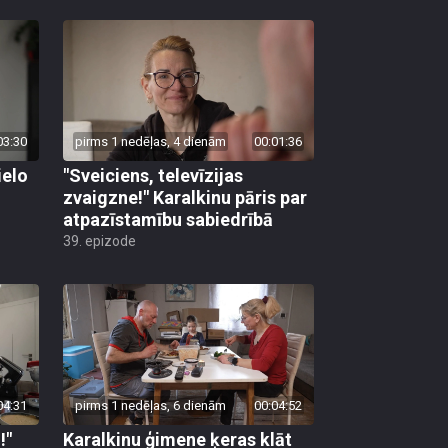
03:30
pirms 1 nedēļas, 4 dienām
00:01:36
ielo
"Sveiciens, televīzijas
zvaigzne!" Karalkinu pāris par
atpazīstamību sabiedrībā
39. epizode
04:31
pirms 1 nedēļas, 6 dienām
00:04:52
!"
Karalkinu ģimene ķeras klāt