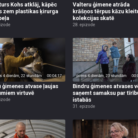
turs Kohs atklāj, kāpēc
Valteru ģimene atrāda
s zem plastikas ķirurga
krāšņos tērpus kāzu kleit
peļa
kolekcijas skatē
pizode
28. epizode
s 4 dienām, 22 stundām
00:04:17
pirms 4 dienām, 23 stundām
00:
 ģimenes atvase ļaujas
Bindru ģimenes atvases v
umiem virtuvē
saņemt samaksu par tīrīb
istabās
pizode
31. epizode