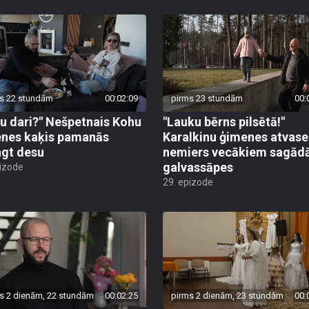
s 22 stundām
00:02:09
pirms 23 stundām
00:
tu dari?" Nešpetnais Kohu
"Lauku bērns pilsētā!"
nes kaķis pamanās
Karalkinu ģimenes atvase
gt desu
nemiers vecākiem sagād
galvassāpes
pizode
29. epizode
s 2 dienām, 22 stundām
00:02:25
pirms 2 dienām, 23 stundām
00: