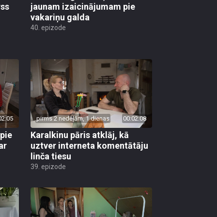
rss
jaunam izaicinājumam pie
vakariņu galda
40. epizode
02:05
pirms 2 nedēļām, 1 dienas
00:02:08
 pie
Karalkinu pāris atklāj, kā
ar
uztver interneta komentātāju
linča tiesu
39. epizode