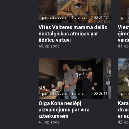
pirms 2 nedēļām, 1 dienas
00:01:46
pirm
Vitas Valteres mamma dalās
Vies
nostalģiskās atmiņās par
ģime
ēdnīcu virtuvi
veid
40. epizode
41. e
pirms 2 nedēļām, 3 dienām
00:03:11
pirm
Olga Koha neslēpj
Kara
aizvainojumu par vīra
drau
izteikumiem
ar a
41. epizode
42. e