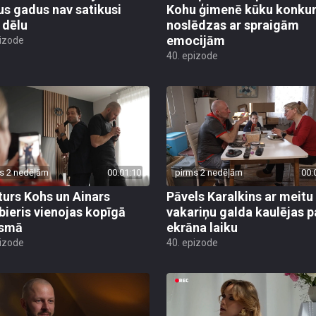
us gadus nav satikusi
Kohu ģimenē kūku konku
 dēlu
noslēdzas ar spraigām
emocijām
pizode
40. epizode
s 2 nedēļām
00:01:10
pirms 2 nedēļām
00:
turs Kohs un Ainars
Pāvels Karalkins ar meitu
ieris vienojas kopīgā
vakariņu galda kaulējas p
esmā
ekrāna laiku
pizode
40. epizode