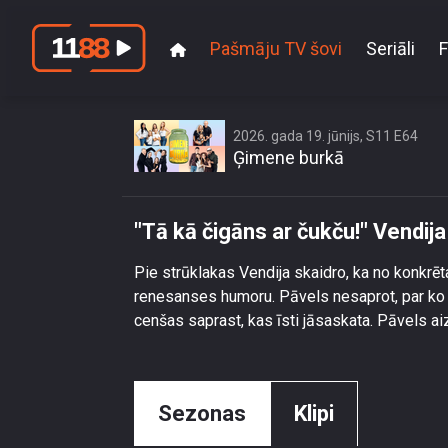
Pašmāju TV šovi
Seriāli
F
\"Tā kā čigāns
2026. gada 19. jūnijs, S11 E64
Ģimene burkā
"Tā kā čigāns ar čukču!" Vendija
Pie strūklakas Vendija skaidro, ka no konkrēt
renesanses humoru. Pāvels nesaprot, par ko ir
cenšas saprast, kas īsti jāsaskata. Pāvels ai
Sezonas
Klipi