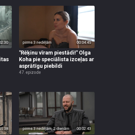
02:30
pirms 3 nedēļām
00:04:45
"Rēķinu vīram piestādi!" Olga
itas
Koha pie speciālista izceļas ar
asprātīgu piebildi
47. epizode
05:38
pirms 3 nedēļām, 2 dienām
00:02:43