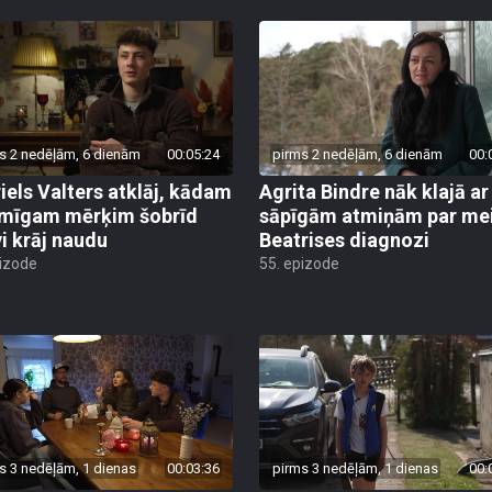
s 2 nedēļām, 6 dienām
00:05:24
pirms 2 nedēļām, 6 dienām
00:
iels Valters atklāj, kādam
Agrita Bindre nāk klajā ar
mīgam mērķim šobrīd
sāpīgām atmiņām par me
vi krāj naudu
Beatrises diagnozi
pizode
55. epizode
s 3 nedēļām, 1 dienas
00:03:36
pirms 3 nedēļām, 1 dienas
00: