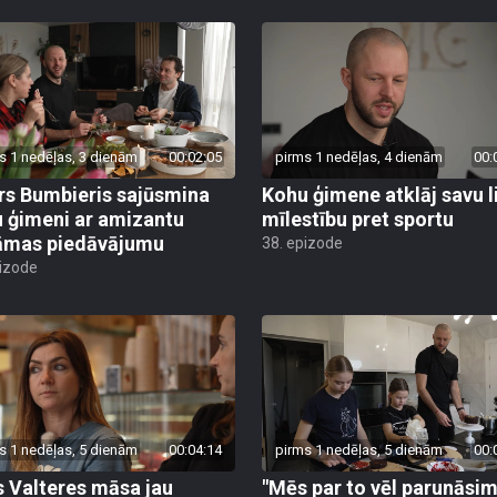
s 1 nedēļas, 3 dienām
00:02:05
pirms 1 nedēļas, 4 dienām
00:
rs Bumbieris sajūsmina
Kohu ģimene atklāj savu l
 ģimeni ar amizantu
mīlestību pret sportu
āmas piedāvājumu
38. epizode
pizode
s 1 nedēļas, 5 dienām
00:04:14
pirms 1 nedēļas, 5 dienām
00:
s Valteres māsa jau
"Mēs par to vēl parunāsim