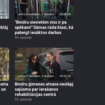
04:28
pirms 2 nedēļām, 3 dienām
00:06:46
"Bindru sievietēm viss ir pa
tklāj
spēkam!" Dāmas rāda klasi, kā
pabeigt iesāktos darbus
44. epizode
01:40
pirms 2 nedēļām, 5 dienām
00:02:05
meita
Bindru ģimenes atvase neslēpj
s un
sajūsmu par ierašanos
rehabilitācijas centrā
55. epizode