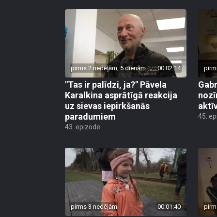
pirms 2 nedēļām, 5 dienām
00:02:14
pirm
"Tas ir palīdzi, ja?" Pāvela
Gabr
Karalkina asprātīgā reakcija
nozī
uz sievas iepirkšanās
aktī
paradumiem
45. e
43. epizode
pirms 3 nedēļām
00:01:40
pirm