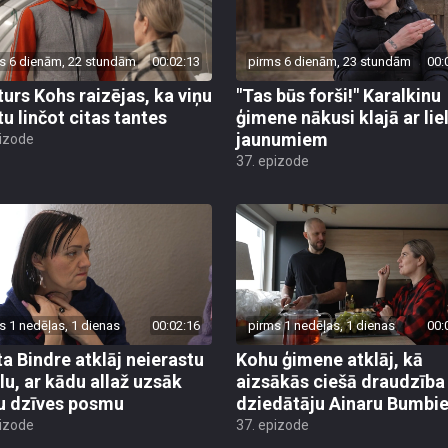
s 6 dienām, 22 stundām
00:02:13
pirms 6 dienām, 23 stundām
00:
turs Kohs raizējas, ka viņu
"Tas būs forši!" Karalkinu
tu linčot citas tantes
ģimene nākusi klajā ar lie
jaunumiem
pizode
37. epizode
s 1 nedēļas, 1 dienas
00:02:16
pirms 1 nedēļas, 1 dienas
00:
ta Bindre atklāj neierastu
Kohu ģimene atklāj, kā
ālu, ar kādu allaž uzsāk
aizsākās ciešā draudzība
u dzīves posmu
dziedātāju Ainaru Bumbie
pizode
37. epizode