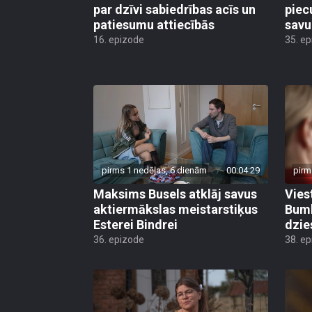
par dzīvi sabiedrības acīs un
piec
patiesumu attiecībās
savu
16. epizode
35. e
pirms 1 nedēļas, 6 dienām
00:04:29
pirm
Maksims Busels atklāj savus
Vies
aktiermākslas meistarstiķus
Bumb
Esterei Bindrei
dzi
36. epizode
38. e