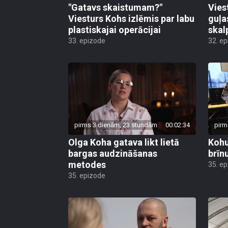
"Gatavs skaistumam?"
Vies
Viesturs Kohs izlēmis par labu
guļa
plastiskajai operācijai
skal
33. epizode
32. e
pirms 3 dienām, 23 stundām
00:02:34
pirm
Olga Koha gatava likt lietā
Kohu
bargas audzināšanas
brīn
metodes
35. e
35. epizode