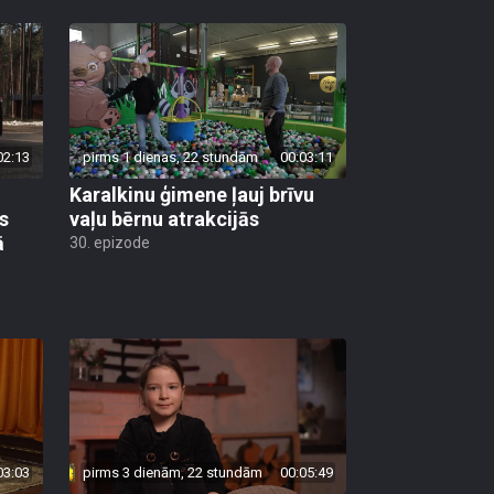
02:13
pirms 1 dienas, 22 stundām
00:03:11
Karalkinu ģimene ļauj brīvu
s
vaļu bērnu atrakcijās
ā
30. epizode
03:03
pirms 3 dienām, 22 stundām
00:05:49