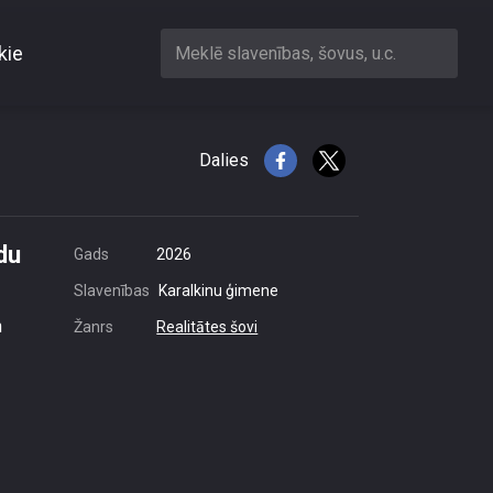
kie
Meklē slavenības, šovus, u.c.
t kopīgu valodu
Dalies
du
Gads
2026
Slavenības
Karalkinu ģimene
n
Žanrs
Realitātes šovi