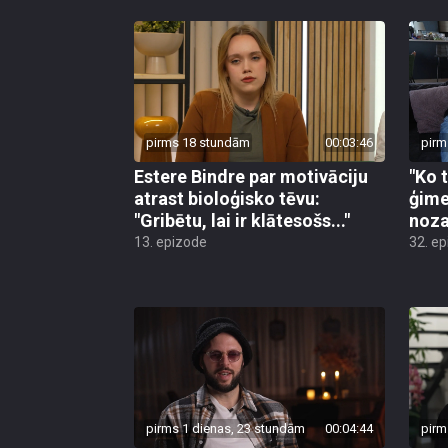
pirms 18 stundām
00:03:46
pirm
Estere Bindre par motivāciju
"Ko 
atrast bioloģisko tēvu:
ģime
"Gribētu, lai ir klātesošs..."
noza
13. epizode
32. e
pirms 1 dienas, 23 stundām
00:04:44
pirm