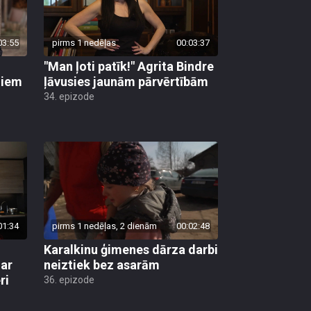
03:55
pirms 1 nedēļas
00:03:37
"Man ļoti patīk!" Agrita Bindre
liem
ļāvusies jaunām pārvērtībām
34. epizode
01:34
pirms 1 nedēļas, 2 dienām
00:02:48
Karalkinu ģimenes dārza darbi
 ar
neiztiek bez asarām
ri
36. epizode