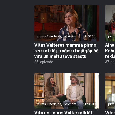
pirms 1 nedēļas, 3 dienām
00:01:13
pirm
Vitas Valteres mamma pirmo
Aina
reizi atklāj traģiski bojāgājušā
Kohu
vīra un meitu tēva stāstu
rekl
35. epizode
37. e
pirms 1 nedēļas, 5 dienām
00:03:39
pirm
Vita un Lauris Valteri atklāti
Vita