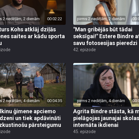
s 2 nedēļām, 2 dienām
00:02:22
pirms 2 nedēļām, 2 dienām
00:
turs Kohs atklāj dziļās
"Man gribējās būt tādai
nes saites ar kādu sporta
seksīgai!" Estere Bindre a
u
savu fotosesijas pieredzi
pizode
42. epizode
s 2 nedēļām, 4 dienām
00:04:35
pirms 2 nedēļām, 4 dienām
00:
lkinu ģimene apciemo
Agrita Bindre stāsta, kā 
dzeni un tiek apdāvināti
pielāgojas jaunajai skola
izkustinošu pārsteigumu
internāta ikdienai
pizode
45. epizode