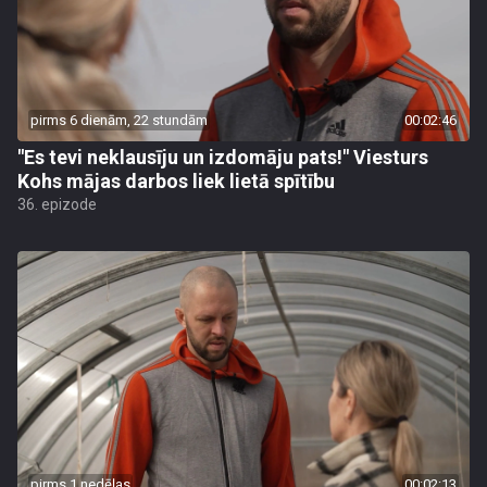
pirms 6 dienām, 22 stundām
00:02:46
"Es tevi neklausīju un izdomāju pats!" Viesturs
Kohs mājas darbos liek lietā spītību
36. epizode
pirms 1 nedēļas
00:02:13