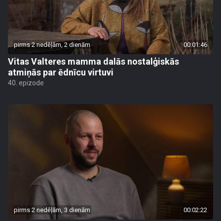
pirms 2 nedēļām, 2 dienām
00:01:46
Vitas Valteres mamma dalās nostalģiskās
atmiņās par ēdnīcu virtuvi
40. epizode
pirms 2 nedēļām, 3 dienām
00:02:22