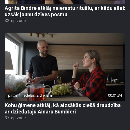
Agrita Bindre atklāj neierastu rituālu, ar kādu allaž
uzsāk jaunu dzīves posmu
32. epizode
pirms 1 nedēļas, 2 dienām
00:01:34
Kohu ģimene atklāj, kā aizsākās ciešā draudzība
ar dziedātāju Ainaru Bumbieri
37. epizode