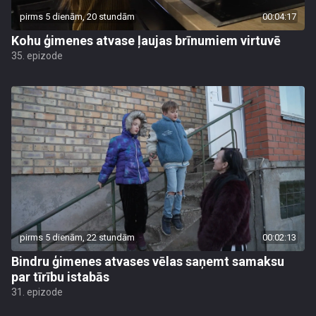
pirms 5 dienām, 20 stundām
00:04:17
Kohu ģimenes atvase ļaujas brīnumiem virtuvē
35. epizode
pirms 5 dienām, 22 stundām
00:02:13
Bindru ģimenes atvases vēlas saņemt samaksu
par tīrību istabās
31. epizode