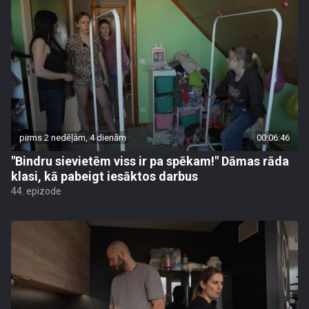
pirms 2 nedēļām, 4 dienām
00:06:46
"Bindru sievietēm viss ir pa spēkam!" Dāmas rāda
klasi, kā pabeigt iesāktos darbus
44. epizode