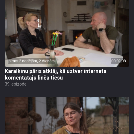
pirms 2 nedēļām, 2 dienām
00:02:08
Karalkinu pāris atklāj, kā uztver interneta
komentātāju linča tiesu
39. epizode