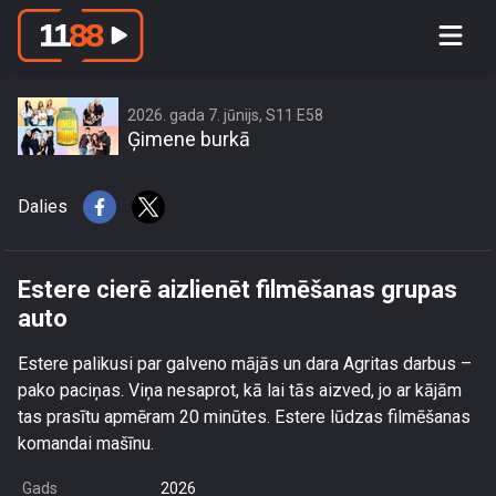
Estere cierē aizlienēt filmēšanas
grupas auto
2026. gada 7. jūnijs, S11 E58
Ģimene burkā
Dalies
Estere cierē aizlienēt filmēšanas grupas
auto
Estere palikusi par galveno mājās un dara Agritas darbus –
pako paciņas. Viņa nesaprot, kā lai tās aizved, jo ar kājām
tas prasītu apmēram 20 minūtes. Estere lūdzas filmēšanas
komandai mašīnu.
Gads
2026