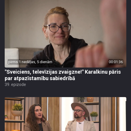
pirms 1 nedēļas, 5 dienām
00:01:36
"Sveiciens, televīzijas zvaigzne!" Karalkinu pāris
par atpazīstamību sabiedrībā
39. epizode