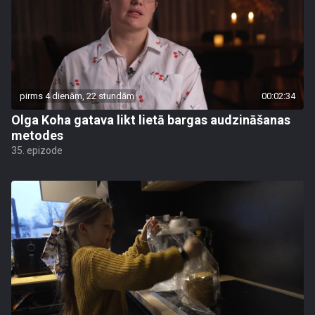
pirms 4 dienām, 22 stundām
00:02:34
Olga Koha gatava likt lietā bargas audzināšanas
metodes
35. epizode