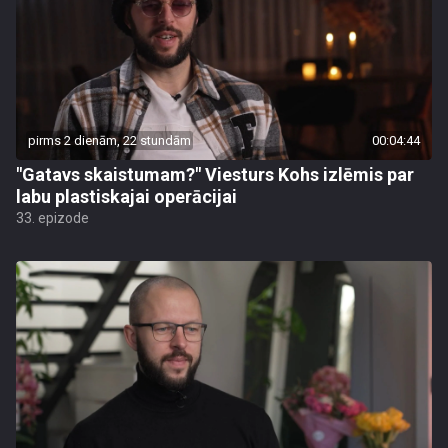
pirms 2 dienām, 22 stundām
00:04:44
"Gatavs skaistumam?" Viesturs Kohs izlēmis par
labu plastiskajai operācijai
33. epizode