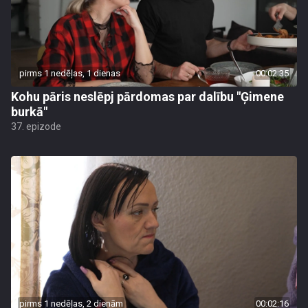
pirms 1 nedēļas, 1 dienas
00:02:35
Kohu pāris neslēpj pārdomas par dalību "Ģimene
burkā"
37. epizode
pirms 1 nedēļas, 2 dienām
00:02:16