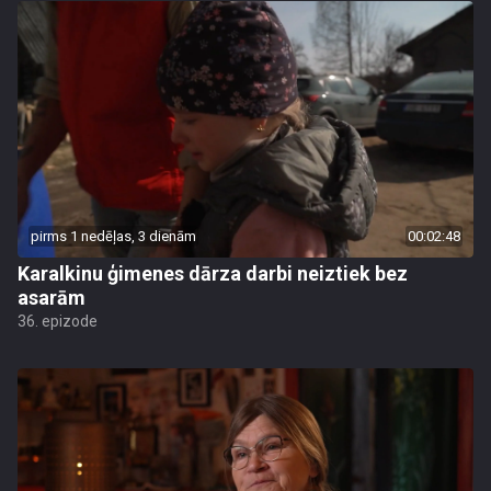
pirms 1 nedēļas, 3 dienām
00:02:48
Karalkinu ģimenes dārza darbi neiztiek bez
asarām
36. epizode