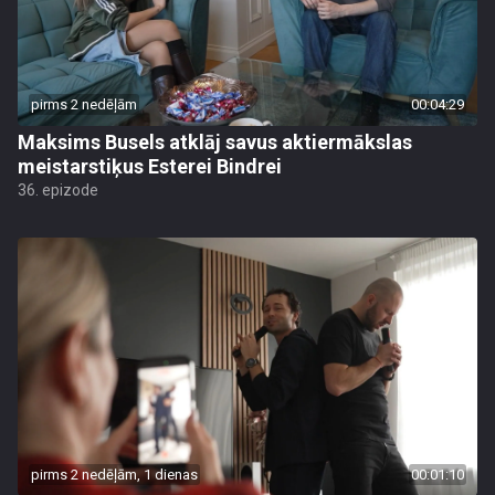
pirms 2 nedēļām
00:04:29
Maksims Busels atklāj savus aktiermākslas
meistarstiķus Esterei Bindrei
36. epizode
pirms 2 nedēļām, 1 dienas
00:01:10