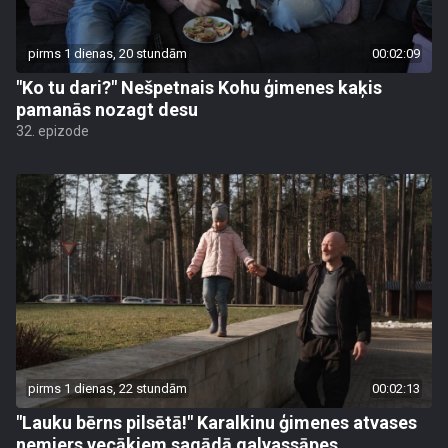
pirms 1 dienas, 20 stundām
00:02:09
"Ko tu dari?" Nešpetnais Kohu ģimenes kaķis
pamanās nozagt desu
32. epizode
pirms 1 dienas, 22 stundām
00:02:13
"Lauku bērns pilsētā!" Karalkinu ģimenes atvases
nemiers vecākiem sagādā galvassāpes