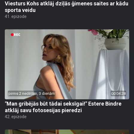
Viesturs Kohs atklāj dziļās ģimenes saites ar kādu
sporta veidu
41. epizode
pirms 2 nedēļām, 3 dienām
00:04:28
"Man gribējās būt tādai seksīgai!" Estere Bindre
atklāj savu fotosesijas pieredzi
42. epizode