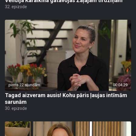
Vendija Karalkina gatavojas Zaļajam tirdziņam
32. epizode
pirms 22 stundām
00:04:29
Tagad aizveram ausis! Kohu pāris ļaujas intīmām
sarunām
30. epizode