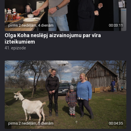
pirms 2 nedēļām, 4 dienām
00:03:11
Olga Koha neslēpj aizvainojumu par vīra
izteikumiem
41. epizode
pirms 2 nedēļām, 5 dienām
00:04:35