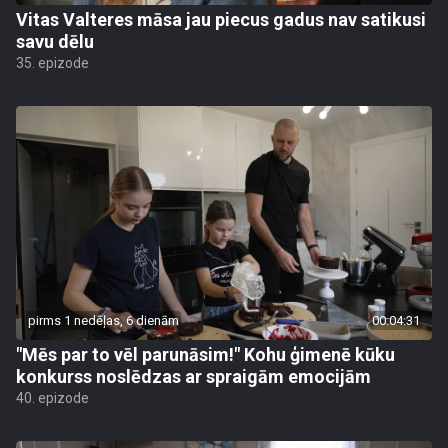
Vitas Valteres māsa jau piecus gadus nav satikusi
savu dēlu
35. epizode
pirms 1 nedēļas, 6 dienām
00:04:31
"Mēs par to vēl parunāsim!" Kohu ģimenē kūku
konkurss noslēdzas ar spraigām emocijām
40. epizode