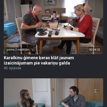
pirms 2 nedēļām
00:04:52
Karalkinu ģimene ķeras klāt jaunam
izaicinājumam pie vakariņu galda
40. epizode