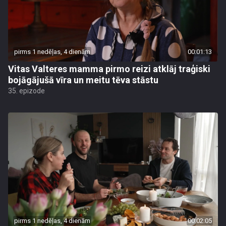
pirms 1 nedēļas, 4 dienām
00:01:13
Vitas Valteres mamma pirmo reizi atklāj traģiski
bojāgājušā vīra un meitu tēva stāstu
35. epizode
pirms 1 nedēļas, 4 dienām
00:02:05