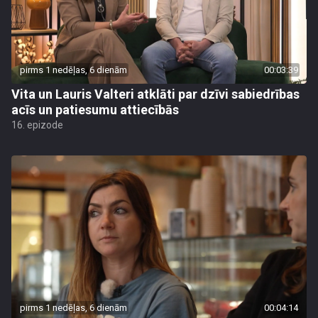
pirms 1 nedēļas, 6 dienām
00:03:39
Vita un Lauris Valteri atklāti par dzīvi sabiedrības
acīs un patiesumu attiecībās
16. epizode
pirms 1 nedēļas, 6 dienām
00:04:14