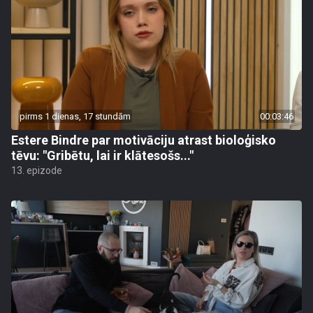
pirms 1 dienas, 17 stundām
00:03:46
Estere Bindre par motivāciju atrast bioloģisko
tēvu: "Gribētu, lai ir klātesošs..."
13. epizode