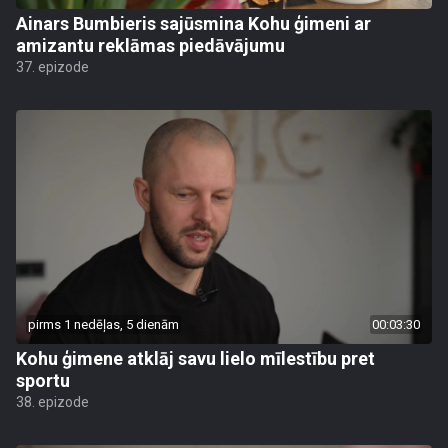
Ainars Bumbieris sajūsmina Kohu ģimeni ar
amizantu reklāmas piedāvājumu
37. epizode
pirms 1 nedēļas, 5 dienām
00:03:30
Kohu ģimene atklāj savu lielo mīlestību pret
sportu
38. epizode