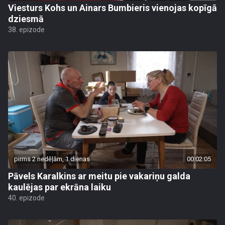
Viesturs Kohs un Ainars Bumbieris vienojas kopīgā
dziesmā
38. epizode
pirms 2 nedēļām, 1 dienas
00:02:05
Pāvels Karalkins ar meitu pie vakariņu galda
kaulējas par ekrāna laiku
40. epizode