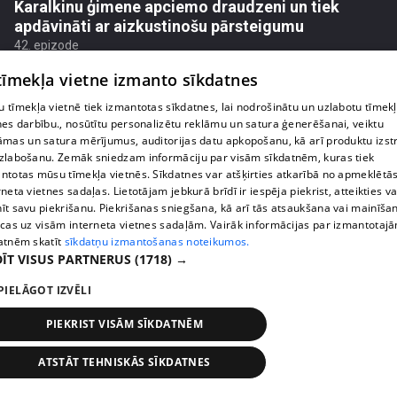
Karalkinu ģimene apciemo draudzeni un tiek
apdāvināti ar aizkustinošu pārsteigumu
42. epizode
 tīmekļa vietne izmanto sīkdatnes
 tīmekļa vietnē tiek izmantotas sīkdatnes, lai nodrošinātu un uzlabotu tīmek
nes darbību., nosūtītu personalizētu reklāmu un satura ģenerēšanai, veiktu
āmas un satura mērījumus, auditorijas datu apkopošanu, kā arī produktu izst
zlabošanu. Zemāk sniedzam informāciju par visām sīkdatnēm, kuras tiek
ntotas mūsu tīmekļa vietnēs. Sīkdatnes var atšķirties atkarībā no apmeklētā
rneta vietnes sadaļas. Lietotājam jebkurā brīdī ir iespēja piekrist, atteikties va
īt savu piekrišanu. Piekrišanas sniegšana, kā arī tās atsaukšana vai mainīša
ecas uz visām interneta vietnes sadaļām. Vairāk informācijas par izmantotaj
atnēm skatīt
sīkdatņu izmantošanas noteikumos.
ĪT VISUS PARTNERUS
(1718) →
pirms 2 nedēļām, 5 dienām
00:01:40
PIELĀGOT IZVĒLI
Agrita Bindre stāsta, kā meita pielāgojas jaunajai
skolas un internāta ikdienai
PIEKRIST VISĀM SĪKDATNĒM
45. epizode
ATSTĀT TEHNISKĀS SĪKDATNES