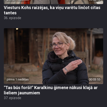
Viesturs Kohs raizējas, ka viņu varētu linčot citas
tantes
36. epizode
pirms 1 nedēļas
00:03:55
"Tas būs forši!" Karalkinu ģimene nākusi klajā ar
lieliem jaunumiem
37. epizode