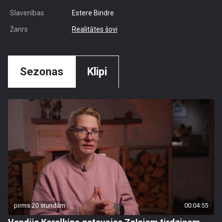
Slavenības
Estere Bindre
Žanrs
Realitātes šovi
Sezonas
Klipi
pirms 20 stundām
00:04:55