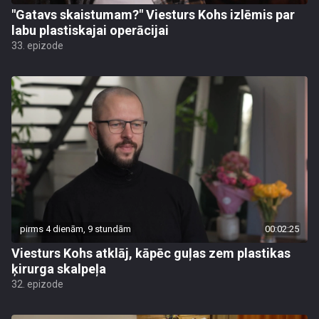
"Gatavs skaistumam?" Viesturs Kohs izlēmis par
labu plastiskajai operācijai
33. epizode
pirms 4 dienām, 9 stundām
00:02:25
Viesturs Kohs atklāj, kāpēc guļas zem plastikas
ķirurga skalpeļa
32. epizode