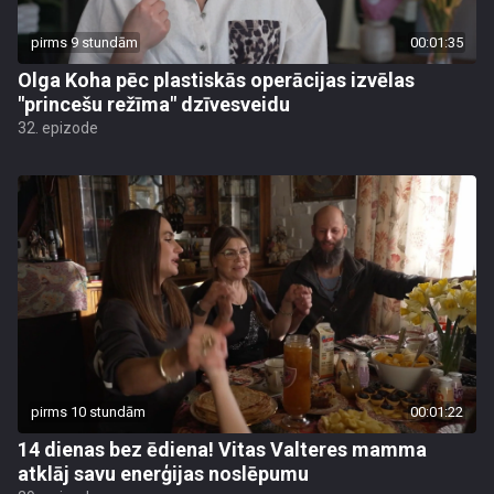
pirms 9 stundām
00:01:35
Olga Koha pēc plastiskās operācijas izvēlas
"princešu režīma" dzīvesveidu
32. epizode
pirms 10 stundām
00:01:22
14 dienas bez ēdiena! Vitas Valteres mamma
atklāj savu enerģijas noslēpumu