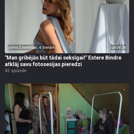
pirms 2 nedēļām, 4 dienām
00:04:28
"Man gribējās būt tādai seksīgai!" Estere Bindre
atklāj savu fotosesijas pieredzi
42. epizode