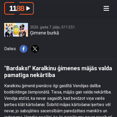
\"Bardaks!\" Karalkinu ģimenes mājās
valda pamatīga nekārtība
2026. gada 7. jūlijs, S11 E51
Ģimene burkā
Dalies
"Bardaks!" Karalkinu ģimenes mājās valda
pamatīga nekārtība
Karalkinu ģimenē pienācis ilgi gaidītā Vendijas dalība
bodibildinga čempionātā. Tiesa, mājās gan valda nekārtība.
Vendija atzīst, ka nevar sagaidīt, kad beidzot viņa varēs
ķerties klāt kārtošanai. Šobrīd mājas kārtošanai ķerties vēl
nevar, jo sabojāties sacensībām paredzētais manikīrs un