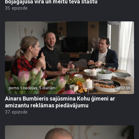
bojāgājušā vīra un meitu tēva stāstu
35. epizode
pirms 1 nedēļas, 5 dienām
00:02:05
Ainars Bumbieris sajūsmina Kohu ģimeni ar
amizantu reklāmas piedāvājumu
37. epizode