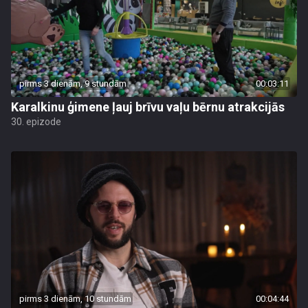
pirms 3 dienām, 9 stundām
00:03:11
Karalkinu ģimene ļauj brīvu vaļu bērnu atrakcijās
30. epizode
pirms 3 dienām, 10 stundām
00:04:44