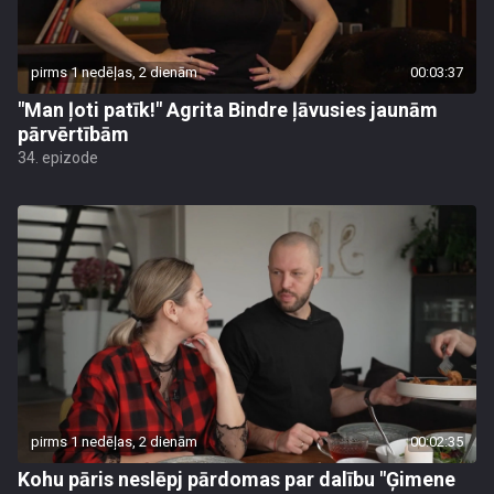
pirms 1 nedēļas, 2 dienām
00:03:37
"Man ļoti patīk!" Agrita Bindre ļāvusies jaunām
pārvērtībām
34. epizode
pirms 1 nedēļas, 2 dienām
00:02:35
Kohu pāris neslēpj pārdomas par dalību "Ģimene