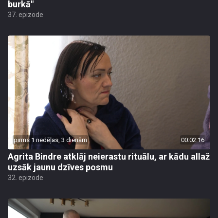
burkā"
37. epizode
pirms 1 nedēļas, 3 dienām
00:02:16
Agrita Bindre atklāj neierastu rituālu, ar kādu allaž
uzsāk jaunu dzīves posmu
32. epizode