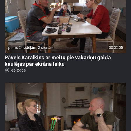
pirms 2 nedēļām, 2 dienām
00:02:05
Pāvels Karalkins ar meitu pie vakariņu galda
kaulējas par ekrāna laiku
40. epizode