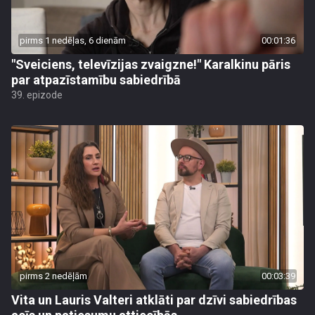
pirms 1 nedēļas, 6 dienām
00:01:36
"Sveiciens, televīzijas zvaigzne!" Karalkinu pāris
par atpazīstamību sabiedrībā
39. epizode
pirms 2 nedēļām
00:03:39
Vita un Lauris Valteri atklāti par dzīvi sabiedrības