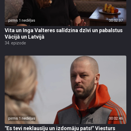
pirms 1 nedēļas
00:02:37
Vita un Inga Valteres salīdzina dzīvi un pabalstus
Vācijā un Latvijā
34. epizode
pirms 1 nedēļas
00:02:46
"Es tevi neklausīju un izdomāju pats!" Viesturs