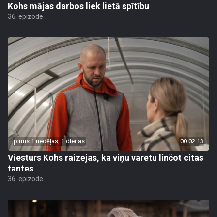
Kohs mājas darbos liek lietā spītību
36. epizode
pirms 1 nedēļas, 1 dienas
00:02:13
Viesturs Kohs raizējas, ka viņu varētu linčot citas
tantes
36. epizode