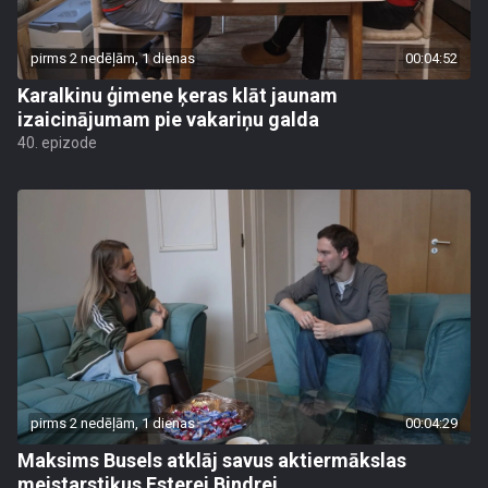
pirms 2 nedēļām, 1 dienas
00:04:52
Karalkinu ģimene ķeras klāt jaunam
izaicinājumam pie vakariņu galda
40. epizode
pirms 2 nedēļām, 1 dienas
00:04:29
Maksims Busels atklāj savus aktiermākslas
meistarstiķus Esterei Bindrei