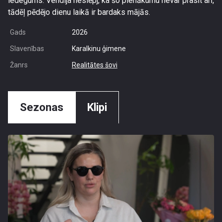
iedegums. Vendija neslēpj, ka šo pienākumu nevar prasīt arī,
tādēļ pēdējo dienu laikā ir bardaks mājās.
Gads
2026
Slavenības
Karalkinu ģimene
Žanrs
Realitātes šovi
Sezonas
Klipi