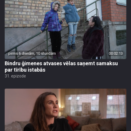
pirms 6 dienām, 10 stundām
00:02:13
Bindru ģimenes atvases vēlas saņemt samaksu
par tīrību istabās
31. epizode