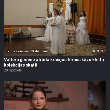
pirms 4 dienām, 10 stundām
00:03:03
Valteru ģimene atrāda krāšņos tērpus kāzu kleitu
kolekcijas skatē
28. epizode