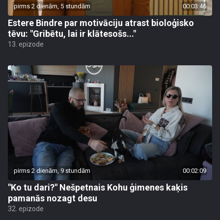
pirms 2 dienām, 5 stundām
00:03:46
Estere Bindre par motivāciju atrast bioloģisko
tēvu: "Gribētu, lai ir klātesošs..."
13. epizode
pirms 2 dienām, 9 stundām
00:02:09
"Ko tu dari?" Nešpetnais Kohu ģimenes kaķis
pamanās nozagt desu
32. epizode