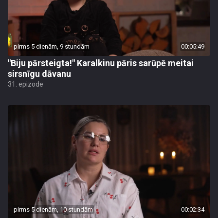
pirms 5 dienām, 9 stundām
00:05:49
"Biju pārsteigta!" Karalkinu pāris sarūpē meitai
sirsnīgu dāvanu
31. epizode
pirms 5 dienām, 10 stundām
00:02:34