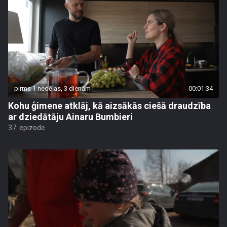
pirms 1 nedēļas, 3 dienām
00:01:34
Kohu ģimene atklāj, kā aizsākās ciešā draudzība
ar dziedātāju Ainaru Bumbieri
37. epizode