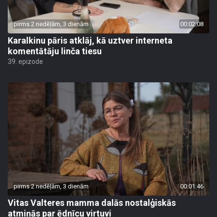
pirms 2 nedēļām, 3 dienām
00:02:08
Karalkinu pāris atklāj, kā uztver interneta
komentātāju linča tiesu
39. epizode
pirms 2 nedēļām, 3 dienām
00:01:46
Vitas Valteres mamma dalās nostalģiskās
atmiņās par ēdnīcu virtuvi