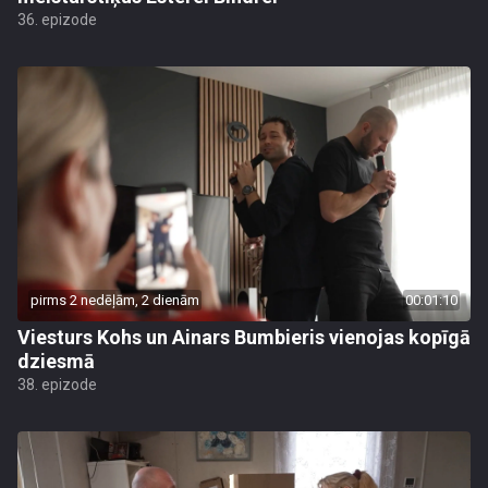
36. epizode
pirms 2 nedēļām, 2 dienām
00:01:10
Viesturs Kohs un Ainars Bumbieris vienojas kopīgā
dziesmā
38. epizode