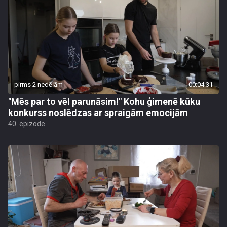
pirms 2 nedēļām
00:04:31
"Mēs par to vēl parunāsim!" Kohu ģimenē kūku
konkurss noslēdzas ar spraigām emocijām
40. epizode