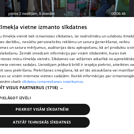
pirms 2 nedēļām, 5 dienām
00:06:46
"Bindru sievietēm viss ir pa spēkam!" Dāmas rāda
 tīmekļa vietne izmanto sīkdatnes
klasi, kā pabeigt iesāktos darbus
 tīmekļa vietnē tiek izmantotas sīkdatnes, lai nodrošinātu un uzlabotu tīmek
44. epizode
nes darbību., nosūtītu personalizētu reklāmu un satura ģenerēšanai, veiktu
āmas un satura mērījumus, auditorijas datu apkopošanu, kā arī produktu izst
zlabošanu. Zemāk sniedzam informāciju par visām sīkdatnēm, kuras tiek
ntotas mūsu tīmekļa vietnēs. Sīkdatnes var atšķirties atkarībā no apmeklētā
rneta vietnes sadaļas. Lietotājam jebkurā brīdī ir iespēja piekrist, atteikties va
īt savu piekrišanu. Piekrišanas sniegšana, kā arī tās atsaukšana vai mainīša
ecas uz visām interneta vietnes sadaļām. Vairāk informācijas par izmantotaj
atnēm skatīt
sīkdatņu izmantošanas noteikumos.
ĪT VISUS PARTNERUS
(1718) →
PIELĀGOT IZVĒLI
PIEKRIST VISĀM SĪKDATNĒM
pirms 2 nedēļām, 5 dienām
00:03:11
ATSTĀT TEHNISKĀS SĪKDATNES
Olga Koha neslēpj aizvainojumu par vīra
izteikumiem