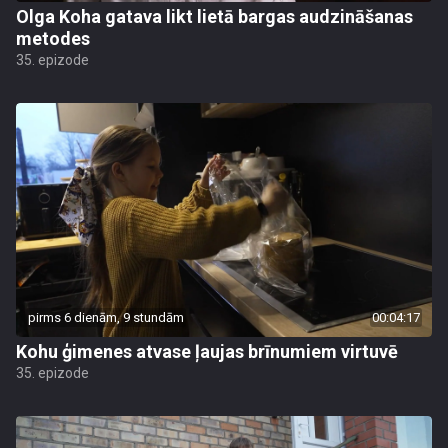
Olga Koha gatava likt lietā bargas audzināšanas
metodes
35. epizode
pirms 6 dienām, 9 stundām
00:04:17
Kohu ģimenes atvase ļaujas brīnumiem virtuvē
35. epizode