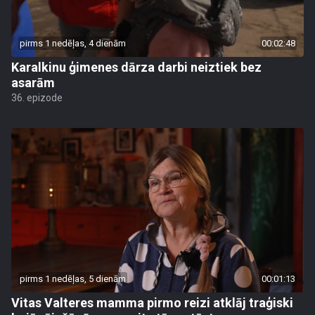
pirms 1 nedēļas, 4 dienām
00:02:48
Karalkinu ģimenes dārza darbi neiztiek bez
asarām
36. epizode
pirms 1 nedēļas, 5 dienām
00:01:13
Vitas Valteres mamma pirmo reizi atklāj traģiski