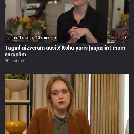
pirms 1 dienas, 10 stundām
00:04:29
Tagad aizveram ausis! Kohu pāris ļaujas intīmām
sarunām
30. epizode