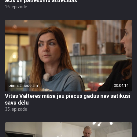
acīs un patiesumu attiecībās
16. epizode
pirms 2 nedēļām
00:04:14
Vitas Valteres māsa jau piecus gadus nav satikusi
savu dēlu
35. epizode