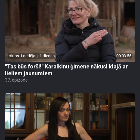
pirms 1 nedēļas, 1 dienas
00:03:55
"Tas būs forši!" Karalkinu ģimene nākusi klajā ar
lieliem jaunumiem
37. epizode