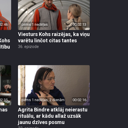
02:46
pirms 1 nedēļas
00:02:13
Viesturs Kohs raizējas, ka viņu
 Kohs
varētu linčot citas tantes
ītību
36. epizode
02:35
pirms 1 nedēļas, 2 dienām
00:02:16
mas
Agrita Bindre atklāj neierastu
rituālu, ar kādu allaž uzsāk
jaunu dzīves posmu