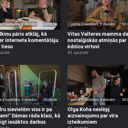
s 2 nedēļām, 2 dienām
00:02:08
pirms 2 nedēļām, 2 dienām
00:
lkinu pāris atklāj, kā
Vitas Valteres mamma da
er interneta komentātāju
nostalģiskās atmiņās par
 tiesu
ēdnīcu virtuvi
pizode
40. epizode
s 2 nedēļām, 4 dienām
00:06:46
pirms 2 nedēļām, 4 dienām
00:
dru sievietēm viss ir pa
Olga Koha neslēpj
am!" Dāmas rāda klasi, kā
aizvainojumu par vīra
igt iesāktos darbus
izteikumiem
pizode
41. epizode