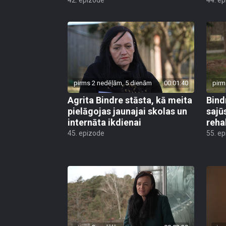
pirms 2 nedēļām, 5 dienām
00:01:40
pirm
Agrita Bindre stāsta, kā meita
Bind
pielāgojas jaunajai skolas un
sajū
internāta ikdienai
reha
45. epizode
55. e