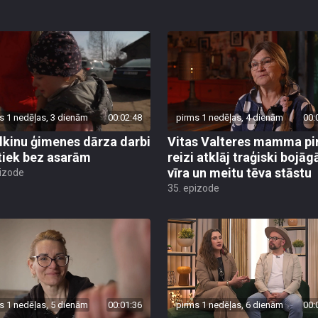
s 1 nedēļas, 3 dienām
00:02:48
pirms 1 nedēļas, 4 dienām
00:
lkinu ģimenes dārza darbi
Vitas Valteres mamma p
tiek bez asarām
reizi atklāj traģiski bojāg
vīra un meitu tēva stāstu
pizode
35. epizode
s 1 nedēļas, 5 dienām
00:01:36
pirms 1 nedēļas, 6 dienām
00: