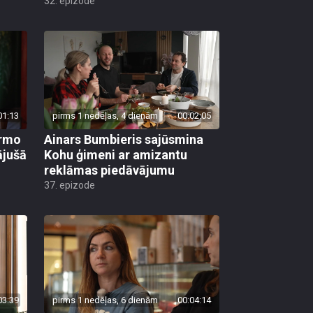
32. epizode
01:13
pirms 1 nedēļas, 4 dienām
00:02:05
irmo
Ainars Bumbieris sajūsmina
ājušā
Kohu ģimeni ar amizantu
reklāmas piedāvājumu
37. epizode
03:39
pirms 1 nedēļas, 6 dienām
00:04:14