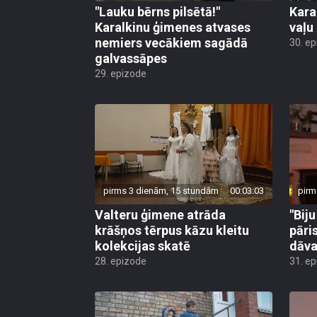
"Lauku bērns pilsētā!"
Kara
Karalkinu ģimenes atvases
vaļu
nemiers vecākiem sagādā
30. e
galvassāpes
29. epizode
pirms 3 dienām, 15 stundām
00:03:03
pirm
Valteru ģimene atrāda
"Bij
krāšņos tērpus kāzu kleitu
pāri
kolekcijas skatē
dāv
28. epizode
31. e