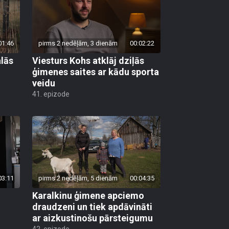
01:46
pirms 2 nedēļām, 3 dienām
00:02:22
lās
Viesturs Kohs atklāj dziļās
ģimenes saites ar kādu sporta
veidu
41. epizode
03:11
pirms 2 nedēļām, 5 dienām
00:04:35
Karalkinu ģimene apciemo
draudzeni un tiek apdāvināti
ar aizkustinošu pārsteigumu
42. epizode