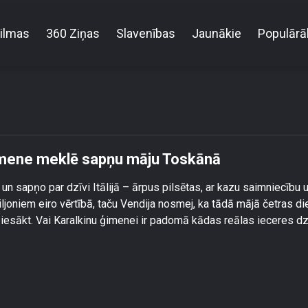
ilmas
360 Ziņas
Slavenības
Jaunākie
Populārā
 miljoni eiro?\" Karalkinu ģimene meklē sapņu māju 
 ģimene meklē sapņu māju Toskānā
 sapņo par dzīvi Itālijā – ārpus pilsētas, ar kazu saimniecību 
iljoniem eiro vērtībā, taču Vendija nosmej, ka tādā mājā četras d
 iesākt. Vai Karalkinu ģimenei ir padomā kādas reālas ieceres dz