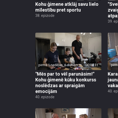
Kohu ģimene atklāj savu lielo
"Sve
mīlestību pret sportu
zvai
atpa
38. epizode
39. e
pirms 1 nedēļas, 6 dienām
00:04:31
pirm
"Mēs par to vēl parunāsim!"
Kara
Kohu ģimenē kūku konkurss
jaun
noslēdzas ar spraigām
vaka
emocijām
40. e
40. epizode