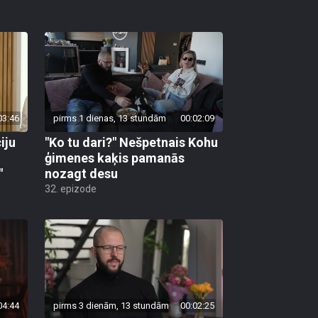
03:46
pirms 1 dienas, 13 stundām
00:02:09
iju
"Ko tu dari?" Nešpetnais Kohu
ģimenes kaķis pamanās
"
nozagt desu
32. epizode
04:44
pirms 3 dienām, 13 stundām
00:02:25