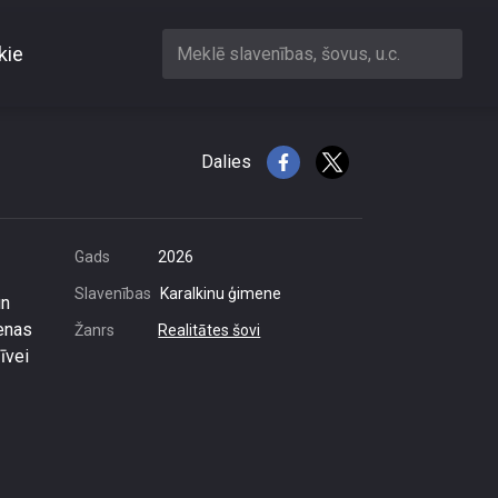
kie
Meklē slavenības, šovus, u.c.
Toskānā
Dalies
Gads
2026
Slavenības
Karalkinu ģimene
un
ienas
Žanrs
Realitātes šovi
īvei