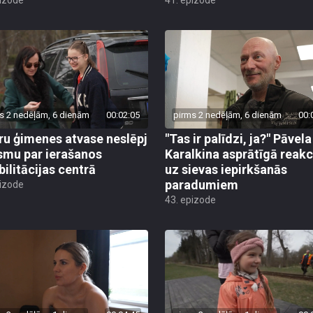
s 2 nedēļām, 6 dienām
00:02:05
pirms 2 nedēļām, 6 dienām
00:
ru ģimenes atvase neslēpj
"Tas ir palīdzi, ja?" Pāvela
smu par ierašanos
Karalkina asprātīgā reakc
bilitācijas centrā
uz sievas iepirkšanās
paradumiem
pizode
43. epizode