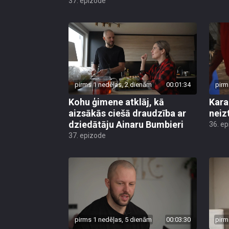
37. epizode
pirms 1 nedēļas, 2 dienām
00:01:34
pirm
Kohu ģimene atklāj, kā
Kara
aizsākās ciešā draudzība ar
neiz
dziedātāju Ainaru Bumbieri
36. e
37. epizode
pirms 1 nedēļas, 5 dienām
00:03:30
pirm