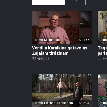
pirms 13 stundām
00:04:55
pirm
Vendija Karalkina gatavojas
Taga
Zaļajam tirdziņam
pāri
32. epizode
30. e
pirms 1 dienas, 15 stundām
00:02:13
pirm