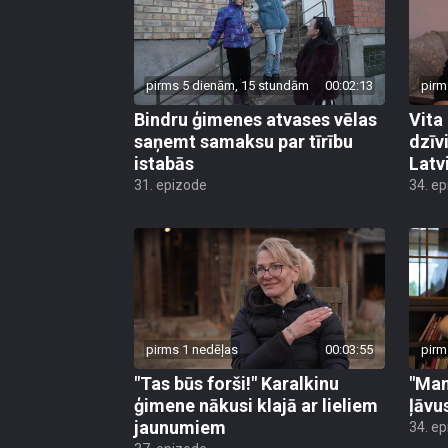
pirms 5 dienām, 15 stundām
00:02:13
pirm
Bindru ģimenes atvases vēlas
Vita
saņemt samaksu par tīrību
dzīv
istabās
Latv
31. epizode
34. e
pirms 1 nedēļas
00:03:55
pirm
"Tas būs forši!" Karalkinu
"Man
ģimene nākusi klajā ar lieliem
ļāvu
jaunumiem
34. e