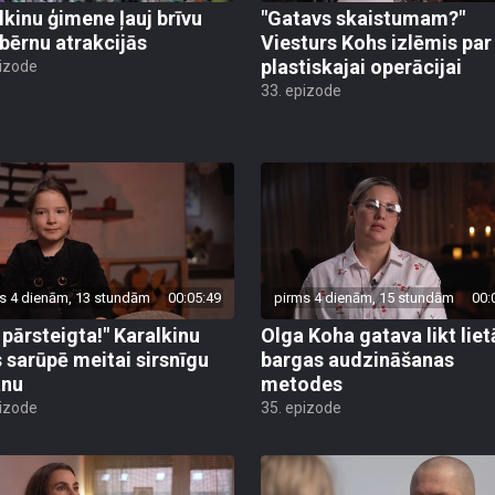
lkinu ģimene ļauj brīvu
"Gatavs skaistumam?"
 bērnu atrakcijās
Viesturs Kohs izlēmis par
plastiskajai operācijai
pizode
33. epizode
s 4 dienām, 13 stundām
00:05:49
pirms 4 dienām, 15 stundām
00:
u pārsteigta!" Karalkinu
Olga Koha gatava likt liet
s sarūpē meitai sirsnīgu
bargas audzināšanas
anu
metodes
pizode
35. epizode