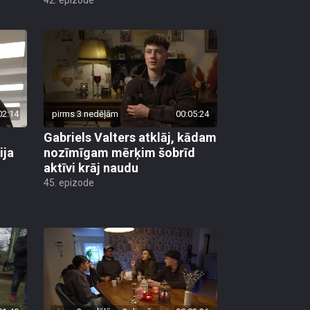
02:14
pirms 3 nedēļām
00:05:24
Gabriels Valters atklāj, kādam
ija
nozīmīgam mērķim šobrīd
aktīvi krāj naudu
45. epizode