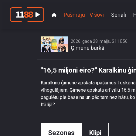
Pašmāju TV šovi
Seriāli
F
\"16,5
2026. gada 28. maijs, S11 E56
Ģimene burkā
"16,5 miljoni eiro?" Karalkinu
Karalkinu ģimene apskata īpašumus Toskānā un
vīnogulājiem. Ģimene apskata arī villu 16,5 m
pagulētu pie baseina un pēc tam nezinātu, ko
Itālijā?
Sezonas
Klipi