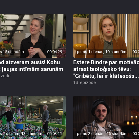
s 15 stundām
00:04:29
pirms 1 dienas, 10 stundām
00:
d aizveram ausis! Kohu
Estere Bindre par motivāc
s ļaujas intīmām sarunām
atrast bioloģisko tēvu:
"Gribētu, lai ir klātesošs...
pizode
13. epizode
s 2 dienām, 13 stundām
00:03:11
pirms 2 dienām, 15 stundām
00: