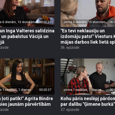
s 6 dienām, 13 stundām
00:02:37
pirms 6 dienām, 15 stundām
00:
 un Inga Valteres salīdzina
"Es tevi neklausīju un
i un pabalstus Vācijā un
izdomāju pats!" Viesturs
ijā
mājas darbos liek lietā sp
pizode
36. epizode
s 1 nedēļas, 1 dienas
00:03:37
pirms 1 nedēļas, 1 dienas
00:
 ļoti patīk!" Agrita Bindre
Kohu pāris neslēpj pārdo
sies jaunām pārvērtībām
par dalību "Ģimene burkā"
pizode
37. epizode