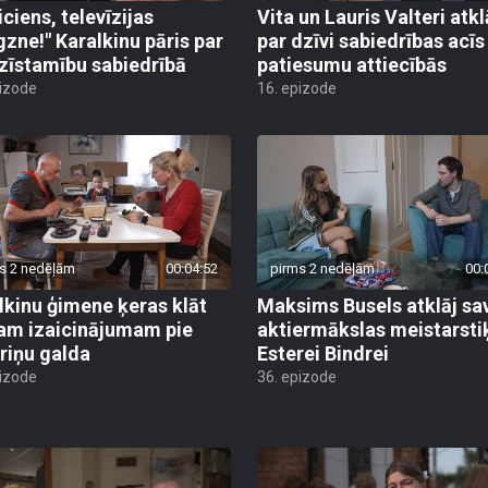
iciens, televīzijas
Vita un Lauris Valteri atkl
gzne!" Karalkinu pāris par
par dzīvi sabiedrības acīs
zīstamību sabiedrībā
patiesumu attiecībās
pizode
16. epizode
s 2 nedēļām
00:04:52
pirms 2 nedēļām
00:
lkinu ģimene ķeras klāt
Maksims Busels atklāj sa
am izaicinājumam pie
aktiermākslas meistarsti
riņu galda
Esterei Bindrei
pizode
36. epizode