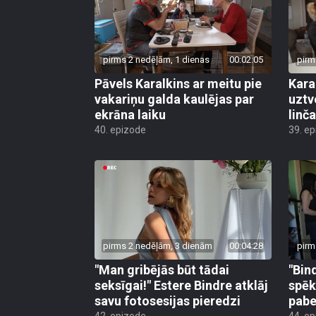
pirms 2 nedēļām, 1 dienas
00:02:05
pirm
Pāvels Karalkins ar meitu pie
Kara
vakariņu galda kaulējas par
uztv
ekrāna laiku
linča
40. epizode
39. e
pirms 2 nedēļām, 3 dienām
00:04:28
pirm
"Man gribējās būt tādai
"Bin
seksīgai!" Estere Bindre atklāj
spēk
savu fotosesijas pieredzi
pabe
42. epizode
44. e