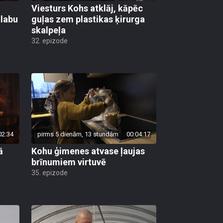
Viesturs Kohs atklāj, kāpēc
 labu
guļas zem plastikas ķirurga
skalpeļa
32. epizode
02:34
pirms 5 dienām, 13 stundām
00:04:17
ā
Kohu ģimenes atvase ļaujas
brīnumiem virtuvē
35. epizode