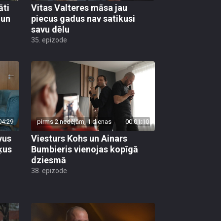
āti
Vitas Valteres māsa jau
 un
piecus gadus nav satikusi
savu dēlu
35. epizode
04:29
pirms 2 nedēļām, 1 dienas
00:01:10
vus
Viesturs Kohs un Ainars
ķus
Bumbieris vienojas kopīgā
dziesmā
38. epizode