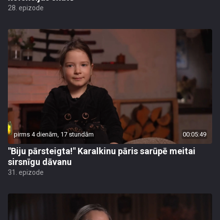
28. epizode
pirms 4 dienām, 17 stundām
00:05:49
"Biju pārsteigta!" Karalkinu pāris sarūpē meitai
sirsnīgu dāvanu
31. epizode