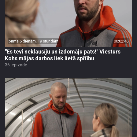
pirms 6 dienām, 19 stundām
00:02:46
"Es tevi neklausīju un izdomāju pats!" Viesturs
Kohs mājas darbos liek lietā spītību
36. epizode