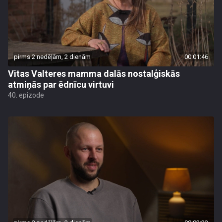
pirms 2 nedēļām, 2 dienām
00:01:46
Vitas Valteres mamma dalās nostalģiskās
atmiņās par ēdnīcu virtuvi
40. epizode