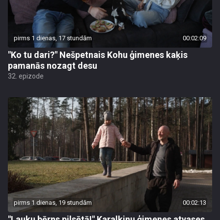
pirms 1 dienas, 17 stundām
00:02:09
"Ko tu dari?" Nešpetnais Kohu ģimenes kaķis
pamanās nozagt desu
32. epizode
pirms 1 dienas, 19 stundām
00:02:13
"Lauku bērns pilsētā!" Karalkinu ģimenes atvases