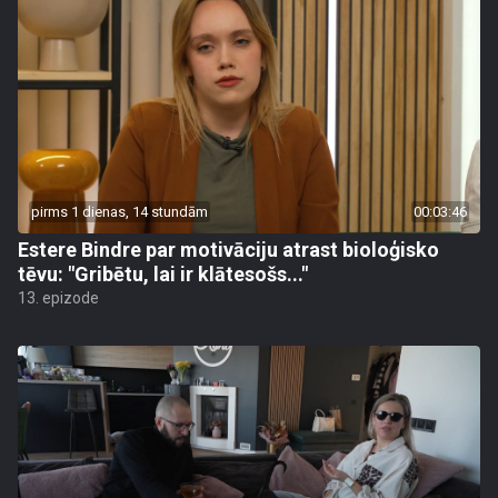
pirms 1 dienas, 14 stundām
00:03:46
Estere Bindre par motivāciju atrast bioloģisko
tēvu: "Gribētu, lai ir klātesošs..."
13. epizode