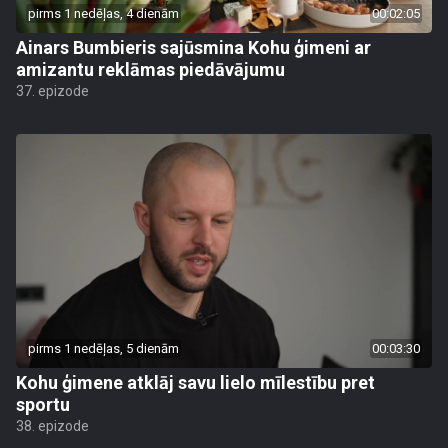
pirms 1 nedēļas, 4 dienām
00:02:05
Ainars Bumbieris sajūsmina Kohu ģimeni ar
amizantu reklāmas piedāvājumu
37. epizode
pirms 1 nedēļas, 5 dienām
00:03:30
Kohu ģimene atklāj savu lielo mīlestību pret
sportu
38. epizode