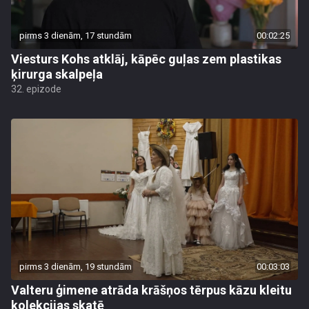
pirms 3 dienām, 17 stundām
00:02:25
Viesturs Kohs atklāj, kāpēc guļas zem plastikas
ķirurga skalpeļa
32. epizode
pirms 3 dienām, 19 stundām
00:03:03
Valteru ģimene atrāda krāšņos tērpus kāzu kleitu
kolekcijas skatē