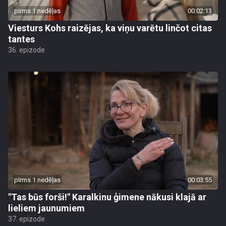
pirms 1 nedēļas
00:02:13
Viesturs Kohs raizējas, ka viņu varētu linčot citas
tantes
36. epizode
pirms 1 nedēļas
00:03:55
"Tas būs forši!" Karalkinu ģimene nākusi klajā ar
lieliem jaunumiem
37. epizode