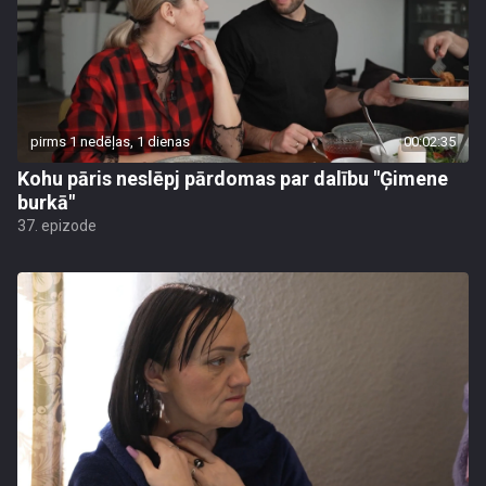
pirms 1 nedēļas, 1 dienas
00:02:35
Kohu pāris neslēpj pārdomas par dalību "Ģimene
burkā"
37. epizode