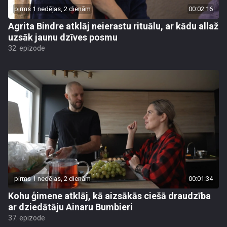
pirms 1 nedēļas, 2 dienām
00:02:16
Agrita Bindre atklāj neierastu rituālu, ar kādu allaž
uzsāk jaunu dzīves posmu
32. epizode
pirms 1 nedēļas, 2 dienām
00:01:34
Kohu ģimene atklāj, kā aizsākās ciešā draudzība
ar dziedātāju Ainaru Bumbieri
37. epizode