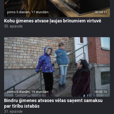
pirms 5 dienām, 17 stundām
00:04:17
Kohu ģimenes atvase ļaujas brīnumiem virtuvē
35. epizode
pirms 5 dienām, 19 stundām
00:02:13
Bindru ģimenes atvases vēlas saņemt samaksu
par tīrību istabās
31. epizode