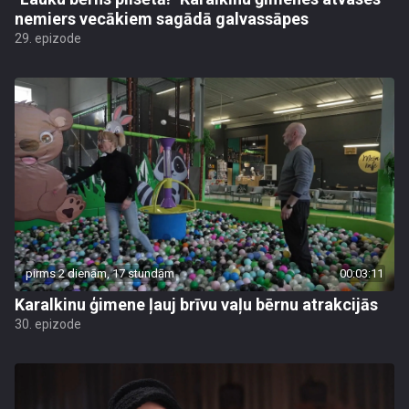
nemiers vecākiem sagādā galvassāpes
29. epizode
pirms 2 dienām, 17 stundām
00:03:11
Karalkinu ģimene ļauj brīvu vaļu bērnu atrakcijās
30. epizode