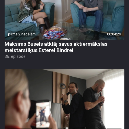
pirms 2 nedēļām
00:04:29
Maksims Busels atklāj savus aktiermākslas
meistarstiķus Esterei Bindrei
36. epizode