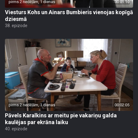
pirms 2 nedēļām, 1 dienas
00:01:10
Viesturs Kohs un Ainars Bumbieris vienojas kopīgā
dziesmā
38. epizode
pirms 2 nedēļām, 1 dienas
00:02:05
Pāvels Karalkins ar meitu pie vakariņu galda
kaulējas par ekrāna laiku
40. epizode