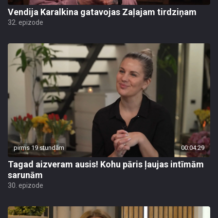
Vendija Karalkina gatavojas Zaļajam tirdziņam
32. epizode
pirms 19 stundām
00:04:29
Tagad aizveram ausis! Kohu pāris ļaujas intīmām
sarunām
30. epizode