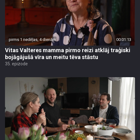
pirms 1 nedēļas, 4 dienām
00:01:13
Vitas Valteres mamma pirmo reizi atklāj traģiski
bojāgājušā vīra un meitu tēva stāstu
35. epizode