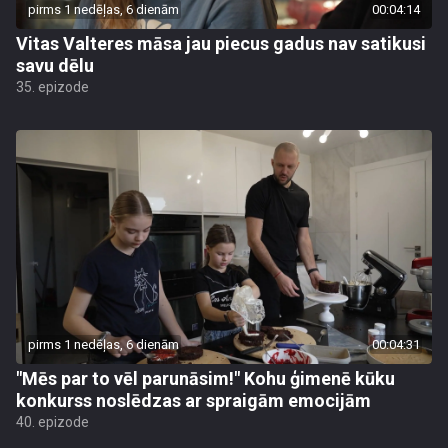
pirms 1 nedēļas, 6 dienām
00:04:14
Vitas Valteres māsa jau piecus gadus nav satikusi
savu dēlu
35. epizode
pirms 1 nedēļas, 6 dienām
00:04:31
"Mēs par to vēl parunāsim!" Kohu ģimenē kūku
konkurss noslēdzas ar spraigām emocijām
40. epizode