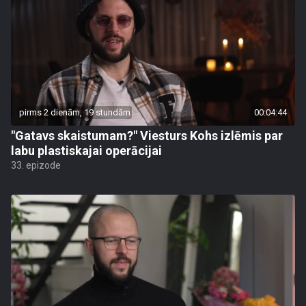
pirms 2 dienām, 19 stundām
00:04:44
"Gatavs skaistumam?" Viesturs Kohs izlēmis par
labu plastiskajai operācijai
33. epizode