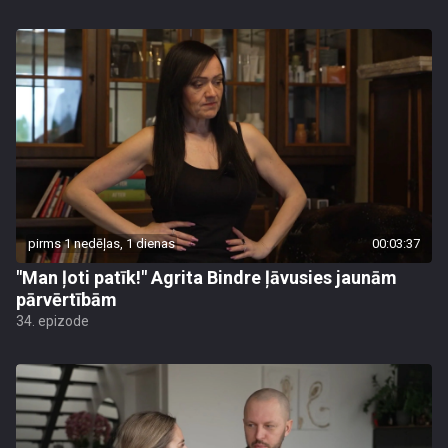
pirms 1 nedēļas, 1 dienas
00:03:37
"Man ļoti patīk!" Agrita Bindre ļāvusies jaunām
pārvērtībām
34. epizode