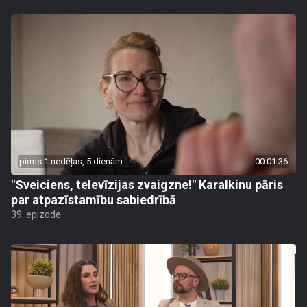
pirms 1 nedēļas, 5 dienām
00:01:36
"Sveiciens, televīzijas zvaigzne!" Karalkinu pāris
par atpazīstamību sabiedrībā
39. epizode