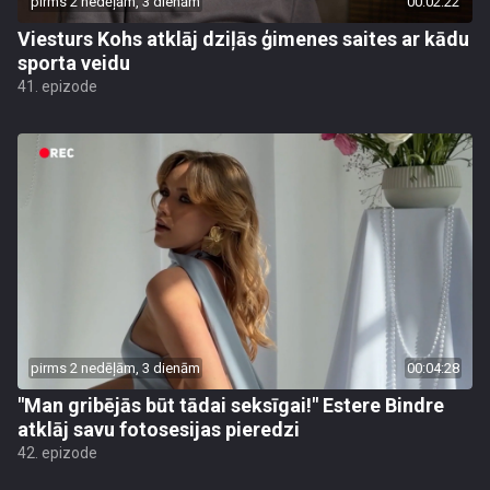
pirms 2 nedēļām, 3 dienām
00:02:22
Viesturs Kohs atklāj dziļās ģimenes saites ar kādu
sporta veidu
41. epizode
pirms 2 nedēļām, 3 dienām
00:04:28
"Man gribējās būt tādai seksīgai!" Estere Bindre
atklāj savu fotosesijas pieredzi
42. epizode