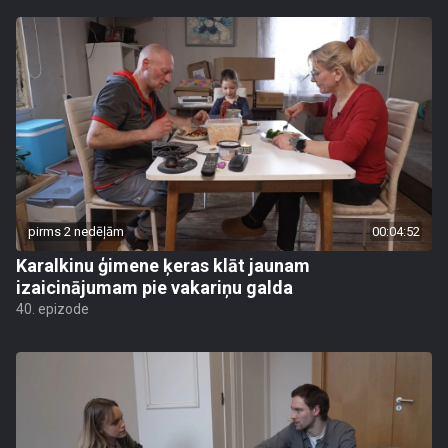
pirms 2 nedēļām
00:04:52
Karalkinu ģimene ķeras klāt jaunam
izaicinājumam pie vakariņu galda
40. epizode