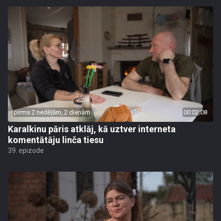
pirms 2 nedēļām, 2 dienām
00:02:08
Karalkinu pāris atklāj, kā uztver interneta
komentātāju linča tiesu
39. epizode