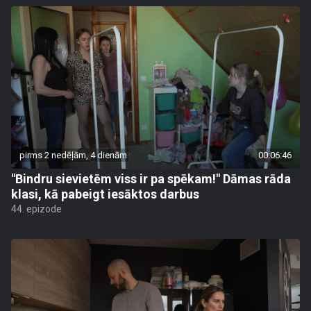
pirms 2 nedēļām, 4 dienām
00:06:46
"Bindru sievietēm viss ir pa spēkam!" Dāmas rāda
klasi, kā pabeigt iesāktos darbus
44. epizode