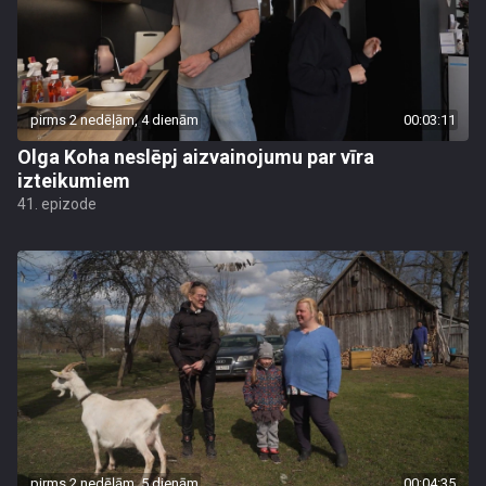
pirms 2 nedēļām, 4 dienām
00:03:11
Olga Koha neslēpj aizvainojumu par vīra
izteikumiem
41. epizode
pirms 2 nedēļām, 5 dienām
00:04:35