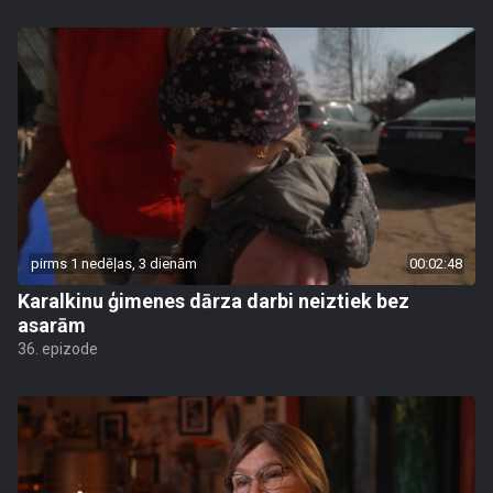
pirms 1 nedēļas, 3 dienām
00:02:48
Karalkinu ģimenes dārza darbi neiztiek bez
asarām
36. epizode