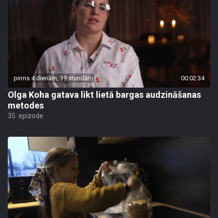
pirms 4 dienām, 19 stundām
00:02:34
Olga Koha gatava likt lietā bargas audzināšanas
metodes
35. epizode