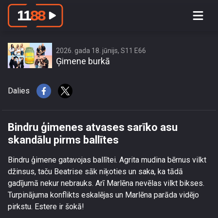
Bindru ģimenes atvases sarīko asu
skandālu pirms ballītes
2026. gada 18. jūnijs, S11 E66
Ģimene burkā
Dalies
Bindru ģimenes atvases sarīko asu
skandālu pirms ballītes
Bindru ģimene gatavojas ballītei. Agrita mudina bērnus vilkt
džinsus, taču Beatrise sāk niķoties un saka, ka tādā
gadījumā nekur nebrauks. Arī Marlēna nevēlas vilkt bikses.
Turpinājuma konflikts eskalējas un Marlēna parāda vidējo
pirkstu. Estere ir šokā!