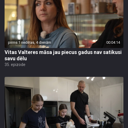
pirms 1 nedēļas, 4 dienām
00:04:14
Vitas Valteres māsa jau piecus gadus nav satikusi
savu dēlu
35. epizode