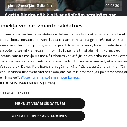
pirms 2 nedēļām, 5 dienām
00:02:30
Agrita Bindre nāk klajā ar sāpīgām atmiņām par
meitas Beatrises diagnozi
 tīmekļa vietne izmanto sīkdatnes
55. epizode
 tīmekļa vietnē tiek izmantotas sīkdatnes, lai nodrošinātu un uzlabotu tīmek
nes darbību., nosūtītu personalizētu reklāmu un satura ģenerēšanai, veiktu
āmas un satura mērījumus, auditorijas datu apkopošanu, kā arī produktu izst
zlabošanu. Zemāk sniedzam informāciju par visām sīkdatnēm, kuras tiek
ntotas mūsu tīmekļa vietnēs. Sīkdatnes var atšķirties atkarībā no apmeklētā
rneta vietnes sadaļas. Lietotājam jebkurā brīdī ir iespēja piekrist, atteikties va
īt savu piekrišanu. Piekrišanas sniegšana, kā arī tās atsaukšana vai mainīša
ecas uz visām interneta vietnes sadaļām. Vairāk informācijas par izmantotaj
atnēm skatīt
sīkdatņu izmantošanas noteikumos.
ĪT VISUS PARTNERUS
(1718) →
PIELĀGOT IZVĒLI
pirms 2 nedēļām, 6 dienām
00:04:45
PIEKRIST VISĀM SĪKDATNĒM
"Rēķinu vīram piestādi!" Olga Koha pie speciālista
izceļas ar asprātīgu piebildi
ATSTĀT TEHNISKĀS SĪKDATNES
47. epizode