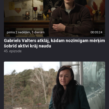
pirms 2 nedēļām, 5 dienām
00:05:24
Gabriels Valters atklāj, kādam nozīmīgam mērķim
šobrīd aktīvi krāj naudu
45. epizode