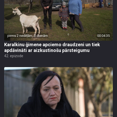
pirms 2 nedēļām, 3 dienām
00:04:35
Karalkinu ģimene apciemo draudzeni un tiek
apdāvināti ar aizkustinošu pārsteigumu
42. epizode