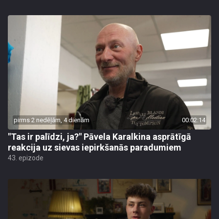
pirms 2 nedēļām, 4 dienām
00:02:14
"Tas ir palīdzi, ja?" Pāvela Karalkina asprātīgā
reakcija uz sievas iepirkšanās paradumiem
43. epizode