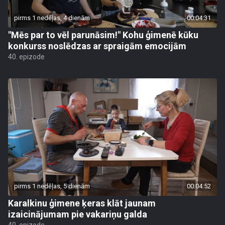
pirms 1 nedēļas, 4 dienām
00:04:31
"Mēs par to vēl parunāsim!" Kohu ģimenē kūku
konkurss noslēdzas ar spraigām emocijām
40. epizode
pirms 1 nedēļas, 5 dienām
00:04:52
Karalkinu ģimene ķeras klāt jaunam
izaicinājumam pie vakariņu galda