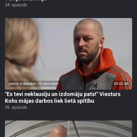
34. epizode
pirms 4 dienām, 10 stundām
00:02:46
"Es tevi neklausīju un izdomāju pats!" Viesturs
Kohs mājas darbos liek lietā spītību
36. epizode