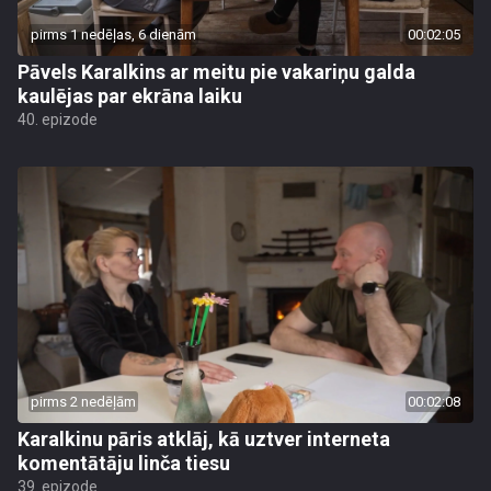
pirms 1 nedēļas, 6 dienām
00:02:05
Pāvels Karalkins ar meitu pie vakariņu galda
kaulējas par ekrāna laiku
40. epizode
pirms 2 nedēļām
00:02:08
Karalkinu pāris atklāj, kā uztver interneta
komentātāju linča tiesu
39. epizode