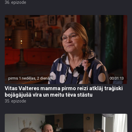
36. epizode
pirms 1 nedēļas, 2 dienām
00:01:13
Vitas Valteres mamma pirmo reizi atklāj traģiski
bojāgājušā vīra un meitu tēva stāstu
35. epizode