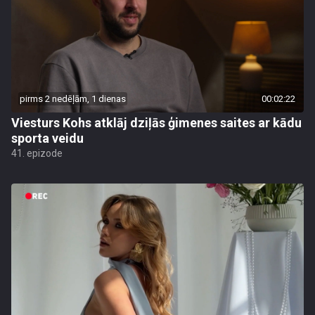
pirms 2 nedēļām, 1 dienas
00:02:22
Viesturs Kohs atklāj dziļās ģimenes saites ar kādu
sporta veidu
41. epizode