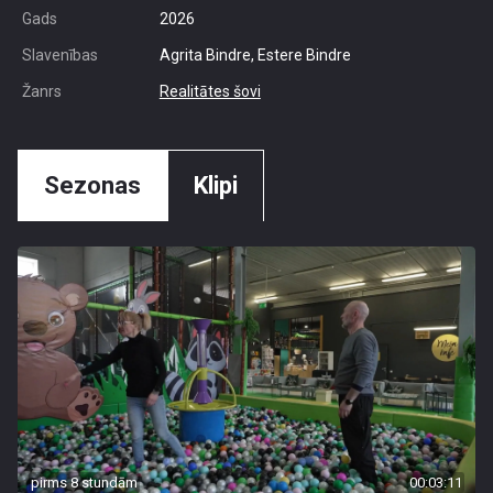
Gads
2026
Slavenības
Agrita Bindre, Estere Bindre
Žanrs
Realitātes šovi
Sezonas
Klipi
pirms 8 stundām
00:03:11