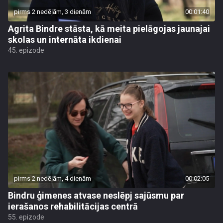
pirms 2 nedēļām, 3 dienām
00:01:40
Agrita Bindre stāsta, kā meita pielāgojas jaunajai
skolas un internāta ikdienai
45. epizode
pirms 2 nedēļām, 4 dienām
00:02:05
Bindru ģimenes atvase neslēpj sajūsmu par
ierašanos rehabilitācijas centrā
55. epizode