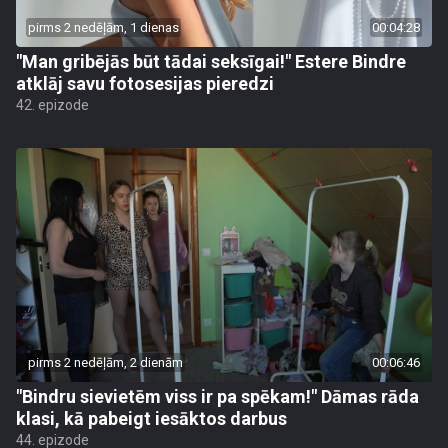
pirms 2 nedēļām, 1 dienas
00:04:28
"Man gribējās būt tādai seksīgai!" Estere Bindre
atklāj savu fotosesijas pieredzi
42. epizode
pirms 2 nedēļām, 2 dienām
00:06:46
"Bindru sievietēm viss ir pa spēkam!" Dāmas rāda
klasi, kā pabeigt iesāktos darbus
44. epizode