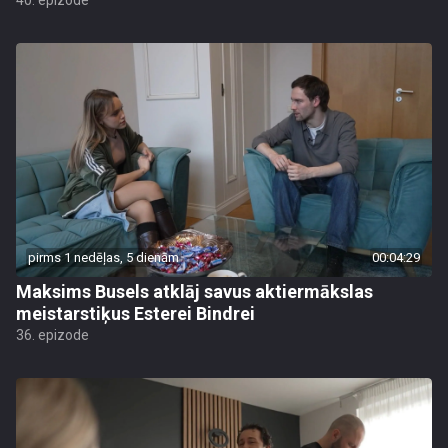
40. epizode
pirms 1 nedēļas, 5 dienām
00:04:29
Maksims Busels atklāj savus aktiermākslas
meistarstiķus Esterei Bindrei
36. epizode