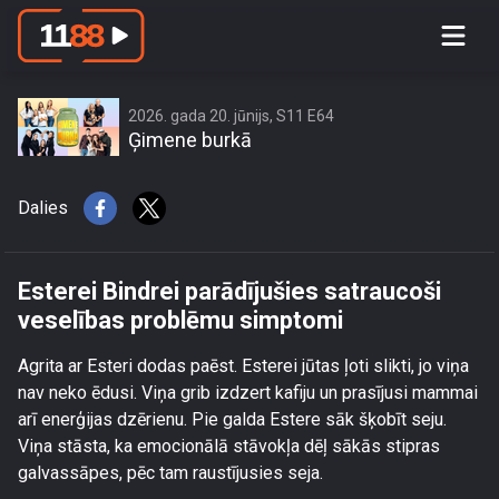
Esterei Bindrei parādījušies satraucoši
veselības problēmu simptomi
2026. gada 20. jūnijs, S11 E64
Ģimene burkā
Dalies
Esterei Bindrei parādījušies satraucoši
veselības problēmu simptomi
Agrita ar Esteri dodas paēst. Esterei jūtas ļoti slikti, jo viņa
nav neko ēdusi. Viņa grib izdzert kafiju un prasījusi mammai
arī enerģijas dzērienu. Pie galda Estere sāk šķobīt seju.
Viņa stāsta, ka emocionālā stāvokļa dēļ sākās stipras
galvassāpes, pēc tam raustījusies seja.