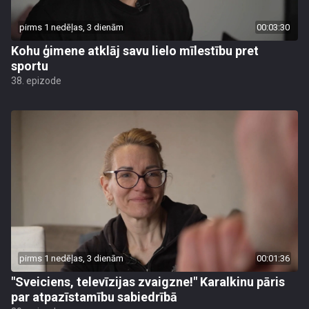
pirms 1 nedēļas, 3 dienām
00:03:30
Kohu ģimene atklāj savu lielo mīlestību pret
sportu
38. epizode
pirms 1 nedēļas, 3 dienām
00:01:36
"Sveiciens, televīzijas zvaigzne!" Karalkinu pāris
par atpazīstamību sabiedrībā