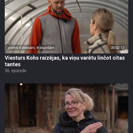
pirms 5 dienām, 8 stundām
00:02:13
Viesturs Kohs raizējas, ka viņu varētu linčot citas
tantes
36. epizode