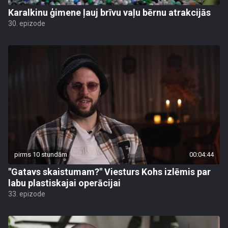
Karalkinu ģimene ļauj brīvu vaļu bērnu atrakcijās
30. epizode
pirms 10 stundām
00:04:44
"Gatavs skaistumam?" Viesturs Kohs izlēmis par
labu plastiskajai operācijai
33. epizode