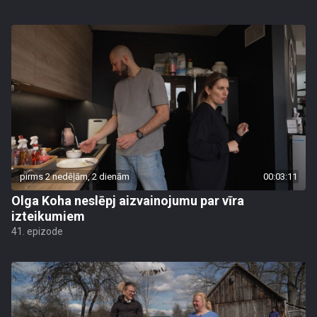
pirms 2 nedēļām, 2 dienām
00:03:11
Olga Koha neslēpj aizvainojumu par vīra
izteikumiem
41. epizode