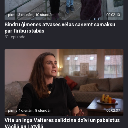
pirms 3 dienām, 10 stundām
00:02:13
Bindru ģimenes atvases vēlas saņemt samaksu
par tīrību istabās
31. epizode
pirms 4 dienām, 8 stundām
00:02:37
Vita un Inga Valteres salīdzina dzīvi un pabalstus
Vācijā un Latvijā