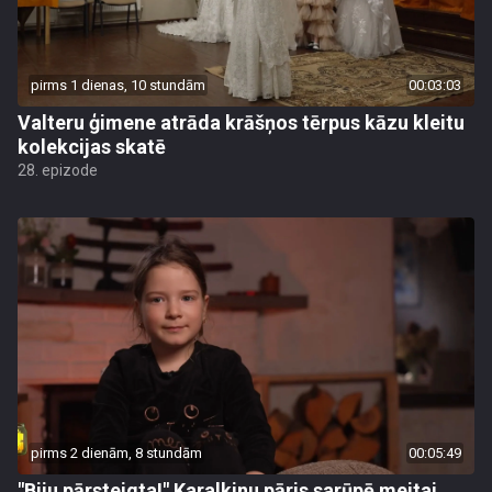
pirms 1 dienas, 10 stundām
00:03:03
Valteru ģimene atrāda krāšņos tērpus kāzu kleitu
kolekcijas skatē
28. epizode
pirms 2 dienām, 8 stundām
00:05:49
"Biju pārsteigta!" Karalkinu pāris sarūpē meitai