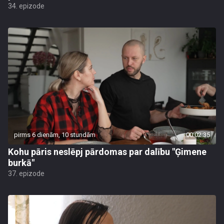
34. epizode
pirms 6 dienām, 10 stundām
00:02:35
Kohu pāris neslēpj pārdomas par dalību "Ģimene
burkā"
37. epizode