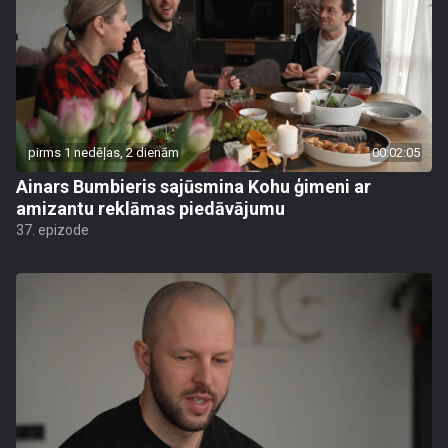
pirms 1 nedēļas, 2 dienām
00:02:05
Ainars Bumbieris sajūsmina Kohu ģimeni ar
amizantu reklāmas piedāvājumu
37. epizode