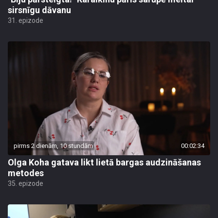
sirsnīgu dāvanu
31. epizode
pirms 2 dienām, 10 stundām
00:02:34
Olga Koha gatava likt lietā bargas audzināšanas
metodes
35. epizode