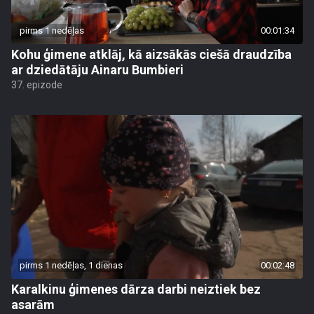
pirms 1 nedēļas
00:01:34
Kohu ģimene atklāj, kā aizsākās ciešā draudzība
ar dziedātāju Ainaru Bumbieri
37. epizode
pirms 1 nedēļas, 1 dienas
00:02:48
Karalkinu ģimenes dārza darbi neiztiek bez
asarām