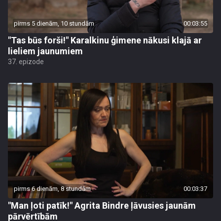
pirms 5 dienām, 10 stundām
00:03:55
"Tas būs forši!" Karalkinu ģimene nākusi klajā ar
lieliem jaunumiem
37. epizode
pirms 6 dienām, 8 stundām
00:03:37
"Man ļoti patīk!" Agrita Bindre ļāvusies jaunām
pārvērtībām