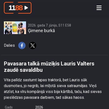
Pavasara talkā mūziķis Lauris Valters
zaudē savaldību
2026. gada 7. jūnijs, S11 E58
Ģimene burkā
Dalies
Pavasara talkā mūziķis Lauris Valters
zaudē savaldību
Vita palīdz sastumt lapas traktorā, bet Lauris sāk
dusmoties, jo negrib, lai mīļotā sieva satraumējas. Viņš
atzīst, ka vīru kompānijā viss bija kārtībā, taču, kad sievas
pieslēdzas pavasara darbiem, tad sākas haoss.
Gads
2026