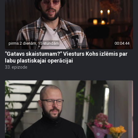
pirms 2 dienām, 15 stundām
00:04:44
"Gatavs skaistumam?" Viesturs Kohs izlēmis par
labu plastiskajai operācijai
33. epizode