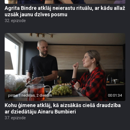
Agrita Bindre atklāj neierastu rituālu, ar kādu allaž
uzsāk jaunu dzīves posmu
32. epizode
pirms 1 nedēļas, 2 dienām
00:01:34
Kohu ģimene atklāj, kā aizsākās ciešā draudzība
ar dziedātāju Ainaru Bumbieri
37. epizode