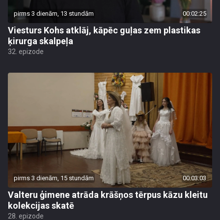
pirms 3 dienām, 13 stundām
00:02:25
Viesturs Kohs atklāj, kāpēc guļas zem plastikas
ķirurga skalpeļa
32. epizode
pirms 3 dienām, 15 stundām
00:03:03
Valteru ģimene atrāda krāšņos tērpus kāzu kleitu
kolekcijas skatē
28. epizode