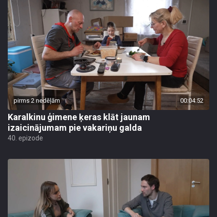
pirms 2 nedēļām
00:04:52
Karalkinu ģimene ķeras klāt jaunam
izaicinājumam pie vakariņu galda
40. epizode