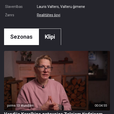
Slavenības
Lauris Valters, Valteru ģimene
Žanrs
Realitātes šovi
Sezonas
Klipi
pirms 13 stundām
00:04:55