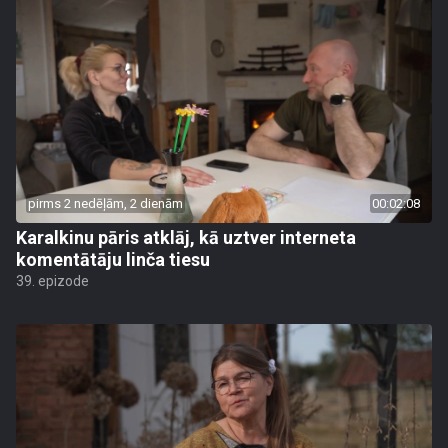
pirms 2 nedēļām, 2 dienām
00:02:08
Karalkinu pāris atklāj, kā uztver interneta
komentātāju linča tiesu
39. epizode