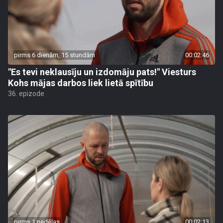
pirms 6 dienām, 15 stundām
00:02:46
"Es tevi neklausīju un izdomāju pats!" Viesturs
Kohs mājas darbos liek lietā spītību
36. epizode
pirms 1 nedēļas
00:02:13