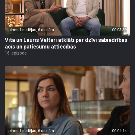
pirms 1 nedēļas, 6 dienām
00:03:39
Vita un Lauris Valteri atklāti par dzīvi sabiedrības
acīs un patiesumu attiecībās
16. epizode
pirms 1 nedēļas, 6 dienām
00:04:14