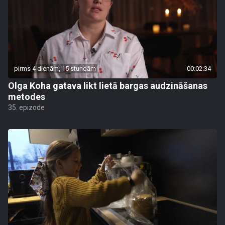
pirms 4 dienām, 15 stundām
00:02:34
Olga Koha gatava likt lietā bargas audzināšanas
metodes
35. epizode