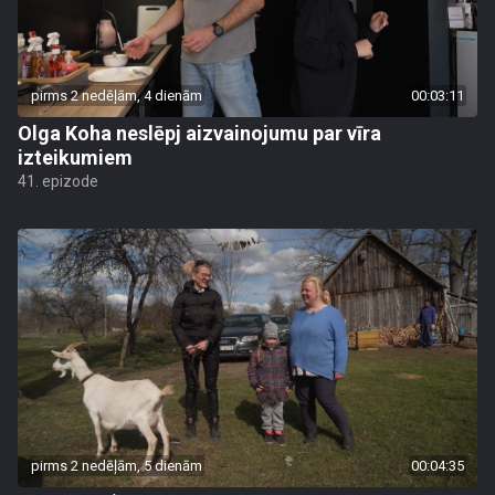
pirms 2 nedēļām, 4 dienām
00:03:11
Olga Koha neslēpj aizvainojumu par vīra
izteikumiem
41. epizode
pirms 2 nedēļām, 5 dienām
00:04:35