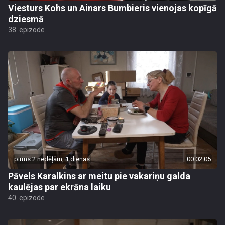
Viesturs Kohs un Ainars Bumbieris vienojas kopīgā
dziesmā
38. epizode
pirms 2 nedēļām, 1 dienas
00:02:05
Pāvels Karalkins ar meitu pie vakariņu galda
kaulējas par ekrāna laiku
40. epizode