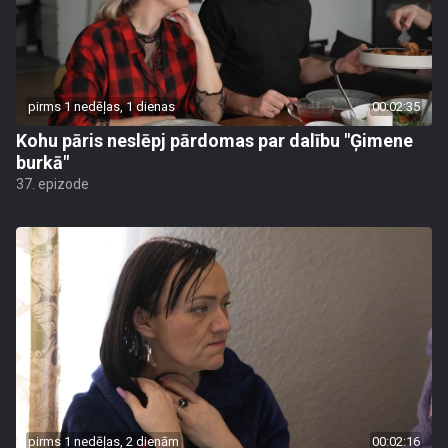
pirms 1 nedēļas, 1 dienas
00:02:35
Kohu pāris neslēpj pārdomas par dalību "Ģimene
burkā"
37. epizode
pirms 1 nedēļas, 2 dienām
00:02:16