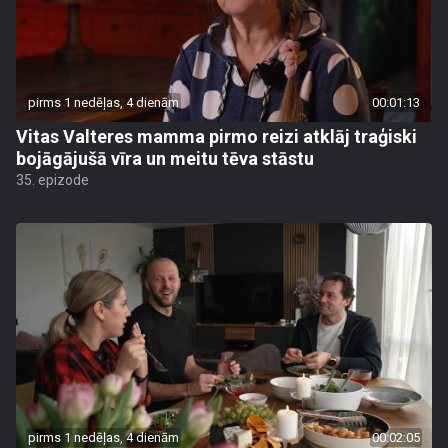
pirms 1 nedēļas, 4 dienām
00:01:13
Vitas Valteres mamma pirmo reizi atklāj traģiski
bojāgājušā vīra un meitu tēva stāstu
35. epizode
pirms 1 nedēļas, 4 dienām
00:02:05