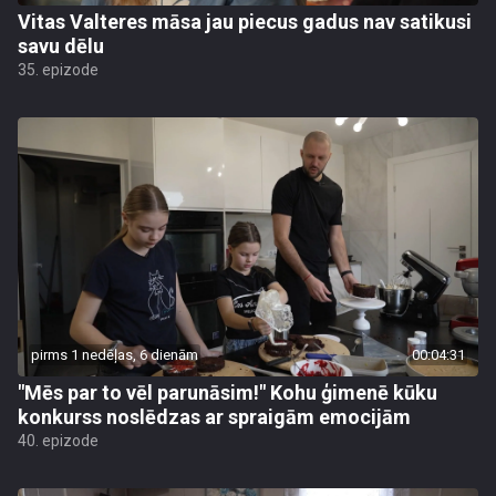
Vitas Valteres māsa jau piecus gadus nav satikusi
savu dēlu
35. epizode
pirms 1 nedēļas, 6 dienām
00:04:31
"Mēs par to vēl parunāsim!" Kohu ģimenē kūku
konkurss noslēdzas ar spraigām emocijām
40. epizode