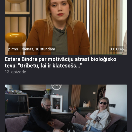
pirms 1 dienas, 10 stundām
00:03:46
Estere Bindre par motivāciju atrast bioloģisko
tēvu: "Gribētu, lai ir klātesošs..."
13. epizode