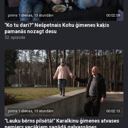
pirms 1 dienas, 13 stundām
00:02:09
"Ko tu dari?" Nešpetnais Kohu ģimenes kaķis
pamanās nozagt desu
32. epizode
pirms 1 dienas, 15 stundām
00:02:13
"Lauku bērns pilsētā!" Karalkinu ģimenes atvases
nemiers vecākiem sagādā galvassāpes