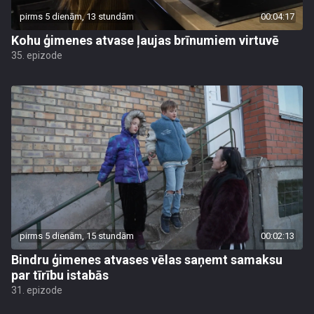
pirms 5 dienām, 13 stundām
00:04:17
Kohu ģimenes atvase ļaujas brīnumiem virtuvē
35. epizode
pirms 5 dienām, 15 stundām
00:02:13
Bindru ģimenes atvases vēlas saņemt samaksu
par tīrību istabās
31. epizode