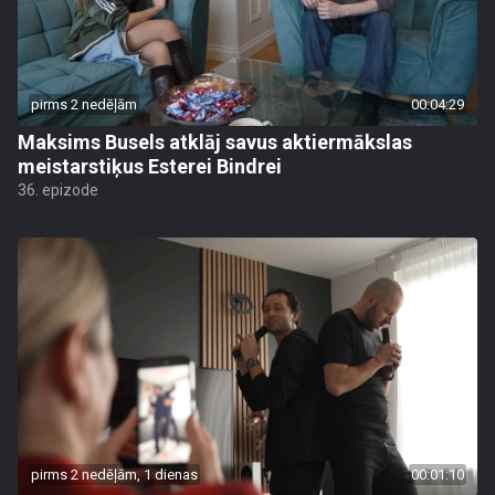
pirms 2 nedēļām
00:04:29
Maksims Busels atklāj savus aktiermākslas
meistarstiķus Esterei Bindrei
36. epizode
pirms 2 nedēļām, 1 dienas
00:01:10