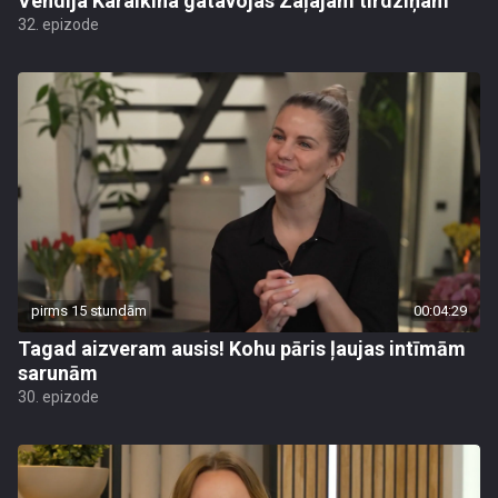
Vendija Karalkina gatavojas Zaļajam tirdziņam
32. epizode
pirms 15 stundām
00:04:29
Tagad aizveram ausis! Kohu pāris ļaujas intīmām
sarunām
30. epizode