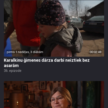
pirms 1 nedēļas, 3 dienām
00:02:48
Karalkinu ģimenes dārza darbi neiztiek bez
asarām
36. epizode