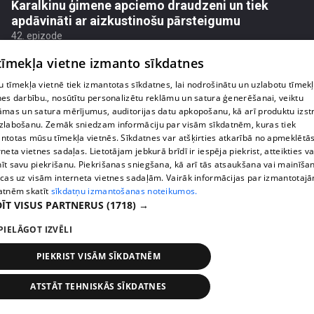
Karalkinu ģimene apciemo draudzeni un tiek
apdāvināti ar aizkustinošu pārsteigumu
42. epizode
 tīmekļa vietne izmanto sīkdatnes
 tīmekļa vietnē tiek izmantotas sīkdatnes, lai nodrošinātu un uzlabotu tīmek
nes darbību., nosūtītu personalizētu reklāmu un satura ģenerēšanai, veiktu
āmas un satura mērījumus, auditorijas datu apkopošanu, kā arī produktu izst
zlabošanu. Zemāk sniedzam informāciju par visām sīkdatnēm, kuras tiek
ntotas mūsu tīmekļa vietnēs. Sīkdatnes var atšķirties atkarībā no apmeklētā
rneta vietnes sadaļas. Lietotājam jebkurā brīdī ir iespēja piekrist, atteikties va
īt savu piekrišanu. Piekrišanas sniegšana, kā arī tās atsaukšana vai mainīša
ecas uz visām interneta vietnes sadaļām. Vairāk informācijas par izmantotaj
atnēm skatīt
sīkdatņu izmantošanas noteikumos.
ĪT VISUS PARTNERUS
(1718) →
pirms 2 nedēļām, 5 dienām
00:01:40
PIELĀGOT IZVĒLI
Agrita Bindre stāsta, kā meita pielāgojas jaunajai
skolas un internāta ikdienai
PIEKRIST VISĀM SĪKDATNĒM
45. epizode
ATSTĀT TEHNISKĀS SĪKDATNES