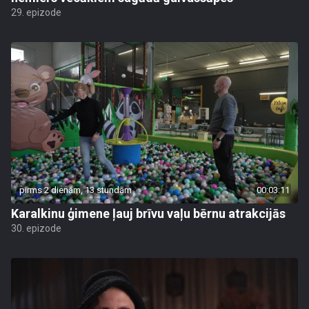
29. epizode
pirms 2 dienām, 13 stundām
00:03:11
Karalkinu ģimene ļauj brīvu vaļu bērnu atrakcijās
30. epizode