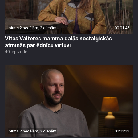
pirms 2 nedēļām, 2 dienām
00:01:46
Vitas Valteres mamma dalās nostalģiskās
atmiņās par ēdnīcu virtuvi
40. epizode
pirms 2 nedēļām, 3 dienām
00:02:22