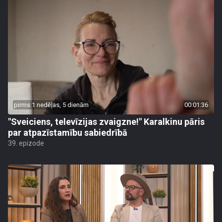
pirms 1 nedēļas, 5 dienām
00:01:36
"Sveiciens, televīzijas zvaigzne!" Karalkinu pāris
par atpazīstamību sabiedrībā
39. epizode