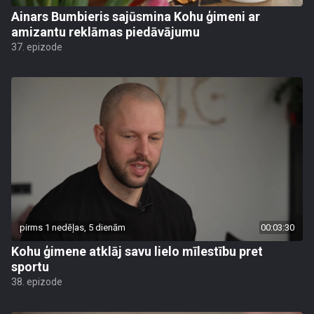
Ainars Bumbieris sajūsmina Kohu ģimeni ar
amizantu reklāmas piedāvājumu
37. epizode
pirms 1 nedēļas, 5 dienām
00:03:30
Kohu ģimene atklāj savu lielo mīlestību pret
sportu
38. epizode