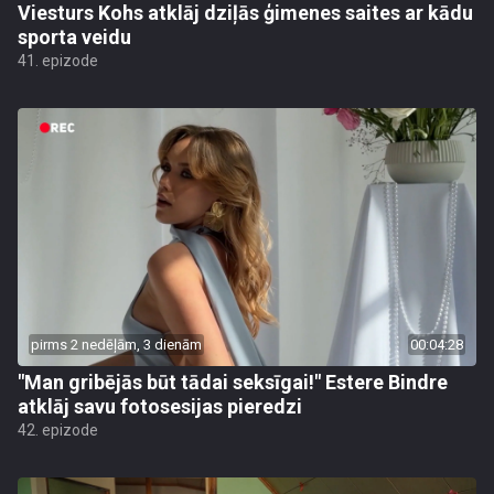
Viesturs Kohs atklāj dziļās ģimenes saites ar kādu
sporta veidu
41. epizode
pirms 2 nedēļām, 3 dienām
00:04:28
"Man gribējās būt tādai seksīgai!" Estere Bindre
atklāj savu fotosesijas pieredzi
42. epizode