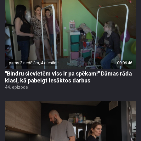
pirms 2 nedēļām, 4 dienām
00:06:46
"Bindru sievietēm viss ir pa spēkam!" Dāmas rāda
klasi, kā pabeigt iesāktos darbus
44. epizode