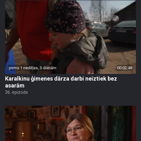
pirms 1 nedēļas, 3 dienām
00:02:48
Karalkinu ģimenes dārza darbi neiztiek bez
asarām
36. epizode