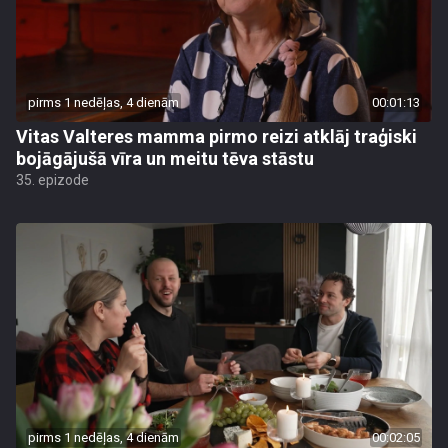
pirms 1 nedēļas, 4 dienām
00:01:13
Vitas Valteres mamma pirmo reizi atklāj traģiski
bojāgājušā vīra un meitu tēva stāstu
35. epizode
pirms 1 nedēļas, 4 dienām
00:02:05