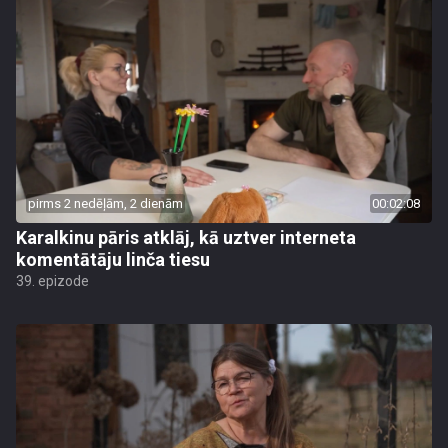
pirms 2 nedēļām, 2 dienām
00:02:08
Karalkinu pāris atklāj, kā uztver interneta
komentātāju linča tiesu
39. epizode