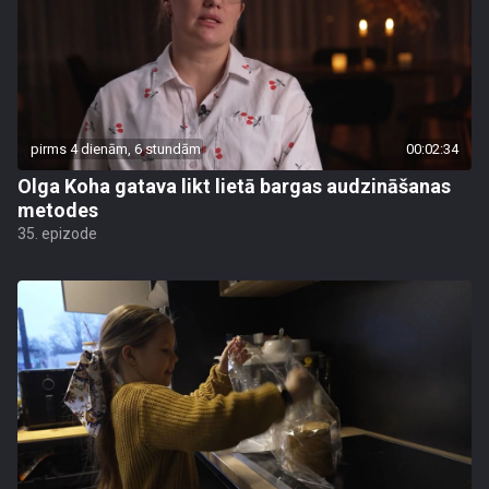
pirms 4 dienām, 6 stundām
00:02:34
Olga Koha gatava likt lietā bargas audzināšanas
metodes
35. epizode