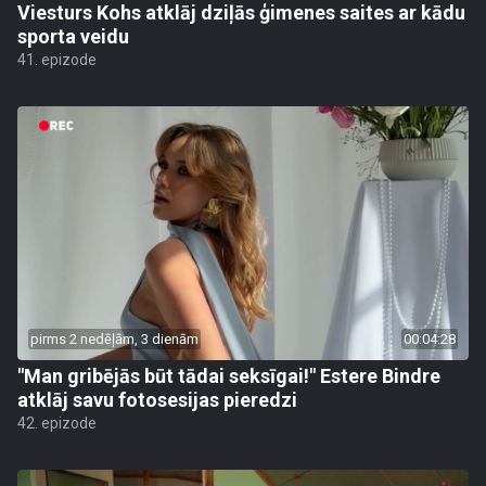
Viesturs Kohs atklāj dziļās ģimenes saites ar kādu
sporta veidu
41. epizode
pirms 2 nedēļām, 3 dienām
00:04:28
"Man gribējās būt tādai seksīgai!" Estere Bindre
atklāj savu fotosesijas pieredzi
42. epizode