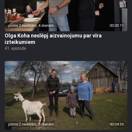
pirms 2 nedēļām, 4 dienām
00:03:11
Olga Koha neslēpj aizvainojumu par vīra
izteikumiem
41. epizode
pirms 2 nedēļām, 5 dienām
00:04:35