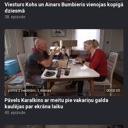
Viesturs Kohs un Ainars Bumbieris vienojas kopīgā
dziesmā
38. epizode
pirms 2 nedēļām, 1 dienas
00:02:05
Pāvels Karalkins ar meitu pie vakariņu galda
kaulējas par ekrāna laiku
40. epizode