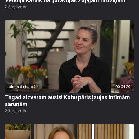
Vendija Karalkina gatavojas Zaļajam tirdziņam
32. epizode
pirms 6 stundām
00:04:29
Tagad aizveram ausis! Kohu pāris ļaujas intīmām
sarunām
30. epizode