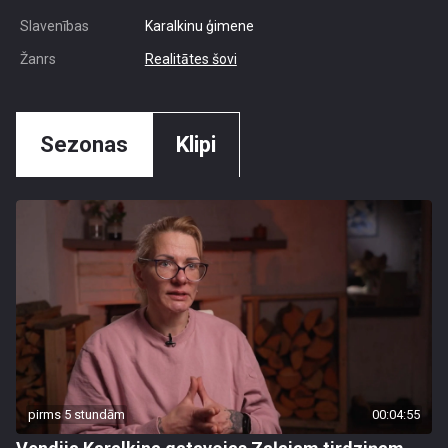
Slavenības
Karalkinu ģimene
Žanrs
Realitātes šovi
Sezonas
Klipi
pirms 5 stundām
00:04:55