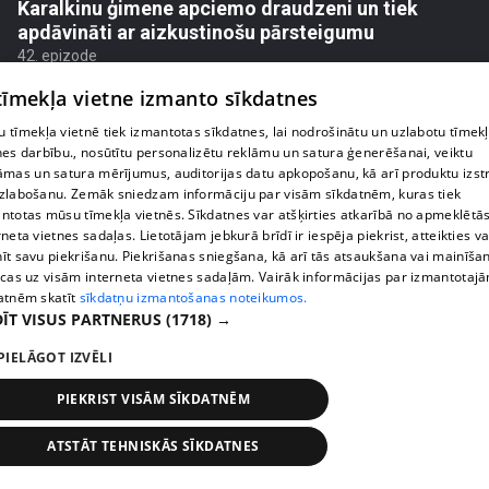
Karalkinu ģimene apciemo draudzeni un tiek
apdāvināti ar aizkustinošu pārsteigumu
42. epizode
 tīmekļa vietne izmanto sīkdatnes
 tīmekļa vietnē tiek izmantotas sīkdatnes, lai nodrošinātu un uzlabotu tīmek
nes darbību., nosūtītu personalizētu reklāmu un satura ģenerēšanai, veiktu
āmas un satura mērījumus, auditorijas datu apkopošanu, kā arī produktu izst
zlabošanu. Zemāk sniedzam informāciju par visām sīkdatnēm, kuras tiek
ntotas mūsu tīmekļa vietnēs. Sīkdatnes var atšķirties atkarībā no apmeklētā
rneta vietnes sadaļas. Lietotājam jebkurā brīdī ir iespēja piekrist, atteikties va
īt savu piekrišanu. Piekrišanas sniegšana, kā arī tās atsaukšana vai mainīša
ecas uz visām interneta vietnes sadaļām. Vairāk informācijas par izmantotaj
atnēm skatīt
sīkdatņu izmantošanas noteikumos.
ĪT VISUS PARTNERUS
(1718) →
pirms 2 nedēļām, 5 dienām
00:01:40
PIELĀGOT IZVĒLI
Agrita Bindre stāsta, kā meita pielāgojas jaunajai
skolas un internāta ikdienai
PIEKRIST VISĀM SĪKDATNĒM
45. epizode
ATSTĀT TEHNISKĀS SĪKDATNES