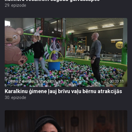
29. epizode
pirms 2 dienām, 5 stundām
00:03:11
Karalkinu ģimene ļauj brīvu vaļu bērnu atrakcijās
30. epizode