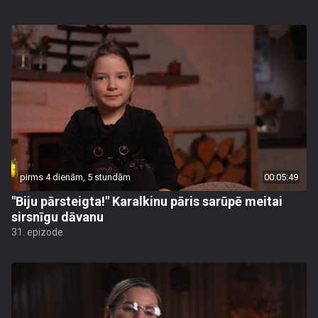
pirms 4 dienām, 5 stundām
00:05:49
"Biju pārsteigta!" Karalkinu pāris sarūpē meitai
sirsnīgu dāvanu
31. epizode