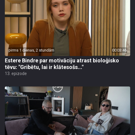
pirms 1 dienas, 2 stundām
00:03:46
Estere Bindre par motivāciju atrast bioloģisko
tēvu: "Gribētu, lai ir klātesošs..."
13. epizode