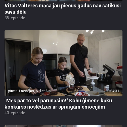
Vitas Valteres māsa jau piecus gadus nav satikusi
savu dēlu
35. epizode
pirms 1 nedēļas, 6 dienām
00:04:31
"Mēs par to vēl parunāsim!" Kohu ģimenē kūku
konkurss noslēdzas ar spraigām emocijām
40. epizode