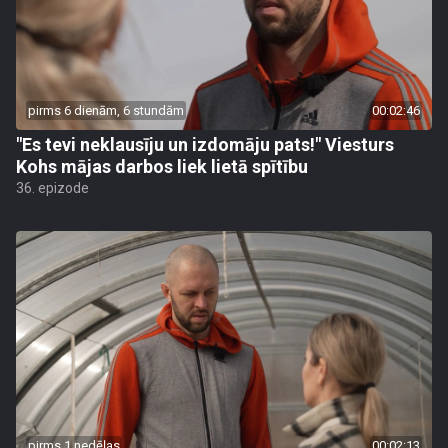
pirms 6 dienām, 6 stundām
00:02:46
"Es tevi neklausīju un izdomāju pats!" Viesturs
Kohs mājas darbos liek lietā spītību
36. epizode
pirms 1 nedēļas
00:02:13