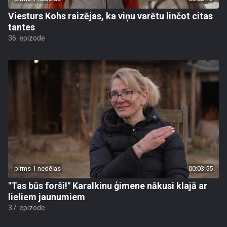
Viesturs Kohs raizējas, ka viņu varētu linčot citas
tantes
36. epizode
pirms 1 nedēļas
00:03:55
"Tas būs forši!" Karalkinu ģimene nākusi klajā ar
lieliem jaunumiem
37. epizode