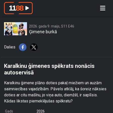
Karalkinu ģimenes spēkrats nonācis
autoservisā
2026. gada 9. maijs, S11 E46
Ģimene burkā
Dalies
Karalkinu ģimenes spēkrats nonācis
autoservisā
Karalkinu ģimene plāno doties pakaļ miežiem un auzām
saimniecības vajadzībām. Pāvels atklāj, ka šoreiz nāksies
doties ar citu mašīnu, jo viņa auto, diemžēl, ir saplīsis.
Kādas likstas piemeklējušas spēkratu?
Gads
2026