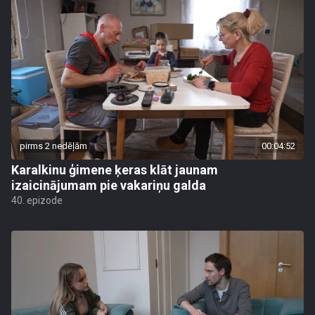
pirms 2 nedēļām
00:04:52
Karalkinu ģimene ķeras klāt jaunam
izaicinājumam pie vakariņu galda
40. epizode