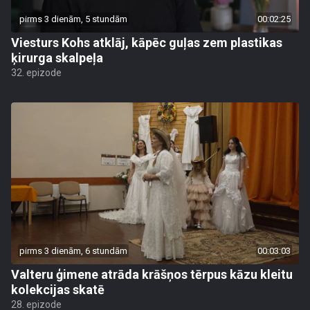
pirms 3 dienām, 5 stundām
00:02:25
Viesturs Kohs atklāj, kāpēc guļas zem plastikas
ķirurga skalpeļa
32. epizode
pirms 3 dienām, 6 stundām
00:03:03
Valteru ģimene atrāda krāšņos tērpus kāzu kleitu
kolekcijas skatē
28. epizode