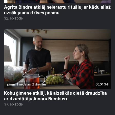
Agrita Bindre atklāj neierastu rituālu, ar kādu allaž
uzsāk jaunu dzīves posmu
32. epizode
pirms 1 nedēļas, 2 dienām
00:01:34
Kohu ģimene atklāj, kā aizsākās ciešā draudzība
ar dziedātāju Ainaru Bumbieri
37. epizode