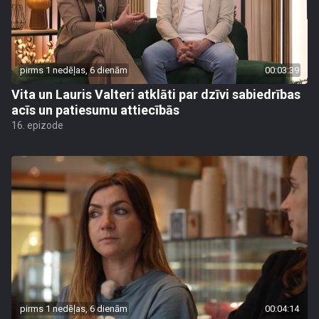
pirms 1 nedēļas, 6 dienām
00:03:39
Vita un Lauris Valteri atklāti par dzīvi sabiedrības
acīs un patiesumu attiecībās
16. epizode
pirms 1 nedēļas, 6 dienām
00:04:14