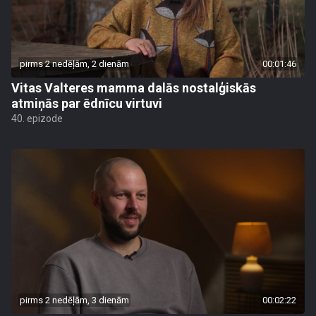
pirms 2 nedēļām, 2 dienām
00:01:46
Vitas Valteres mamma dalās nostalģiskās
atmiņās par ēdnīcu virtuvi
40. epizode
pirms 2 nedēļām, 3 dienām
00:02:22