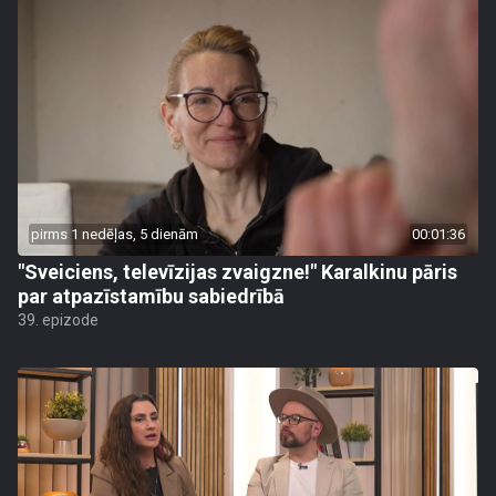
pirms 1 nedēļas, 5 dienām
00:01:36
"Sveiciens, televīzijas zvaigzne!" Karalkinu pāris
par atpazīstamību sabiedrībā
39. epizode