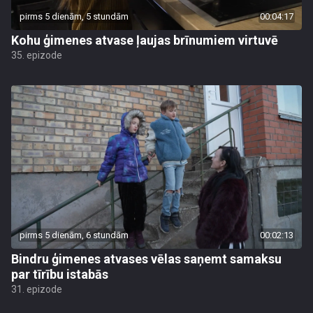
pirms 5 dienām, 5 stundām
00:04:17
Kohu ģimenes atvase ļaujas brīnumiem virtuvē
35. epizode
pirms 5 dienām, 6 stundām
00:02:13
Bindru ģimenes atvases vēlas saņemt samaksu
par tīrību istabās
31. epizode