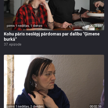
pirms 1 nedēļas, 1 dienas
00:02:35
Kohu pāris neslēpj pārdomas par dalību "Ģimene
burkā"
37. epizode
pirms 1 nedēļas, 2 dienām
00:02:16