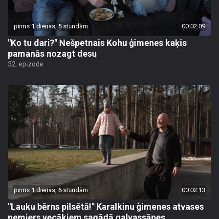
pirms 1 dienas, 5 stundām
00:02:09
"Ko tu dari?" Nešpetnais Kohu ģimenes kaķis
pamanās nozagt desu
32. epizode
pirms 1 dienas, 6 stundām
00:02:13
"Lauku bērns pilsētā!" Karalkinu ģimenes atvases
nemiers vecākiem sagādā galvassāpes