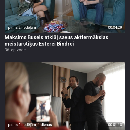
pirms 2 nedēļām
00:04:29
Maksims Busels atklāj savus aktiermākslas
meistarstiķus Esterei Bindrei
36. epizode
pirms 2 nedēļām, 1 dienas
00:01:10