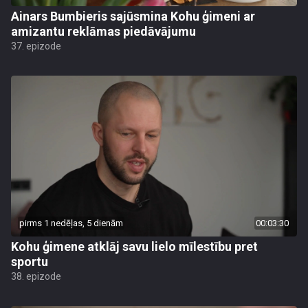
Ainars Bumbieris sajūsmina Kohu ģimeni ar
amizantu reklāmas piedāvājumu
37. epizode
pirms 1 nedēļas, 5 dienām
00:03:30
Kohu ģimene atklāj savu lielo mīlestību pret
sportu
38. epizode