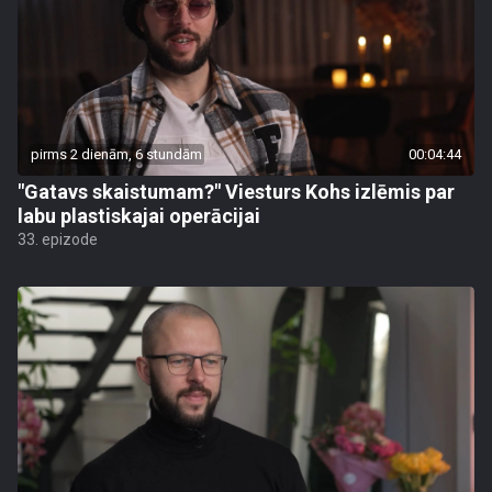
pirms 2 dienām, 6 stundām
00:04:44
"Gatavs skaistumam?" Viesturs Kohs izlēmis par
labu plastiskajai operācijai
33. epizode