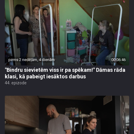
pirms 2 nedēļām, 4 dienām
00:06:46
"Bindru sievietēm viss ir pa spēkam!" Dāmas rāda
klasi, kā pabeigt iesāktos darbus
44. epizode