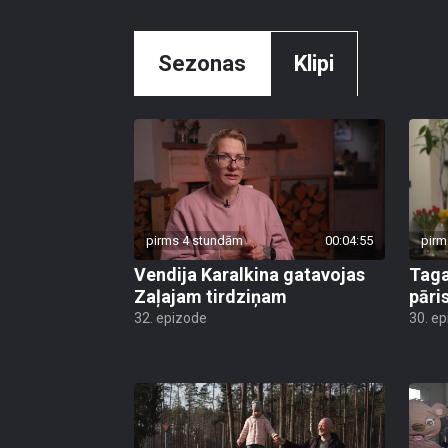
Sezonas
Klipi
pirms 4 stundām
00:04:55
pirm
Vendija Karalkina gatavojas
Taga
Zaļajam tirdziņam
pāri
32. epizode
30. e