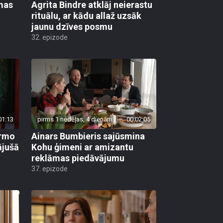
mas
Agrita Bindre atklāj neierastu
rituālu, ar kādu allaž uzsāk
jaunu dzīves posmu
32. epizode
01:13
pirms 1 nedēļas, 4 dienām
00:02:05
irmo
Ainars Bumbieris sajūsmina
ājušā
Kohu ģimeni ar amizantu
reklāmas piedāvājumu
37. epizode