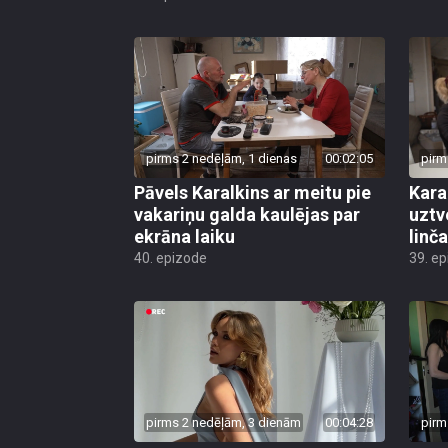
pirms 2 nedēļām, 1 dienas
00:02:05
pirm
Pāvels Karalkins ar meitu pie
Kara
vakariņu galda kaulējas par
uztv
ekrāna laiku
linča
40. epizode
39. e
pirms 2 nedēļām, 3 dienām
00:04:28
pirm