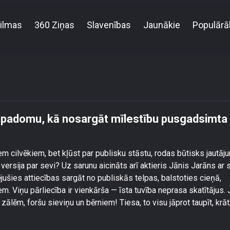
ilmas
360 Ziņas
Slavenības
Jaunākie
Populārā
lās ar vienkāršu padomu, kā nosargāt mīlestību pu
u padomu, kā nosargāt mīlestību pusgadsimta
iem cilvēkiem, bet kļūst par publisku stāstu, rodas būtisks jautāj
a versija par sevi? Uz sarunu aicināts arī aktieris Jānis Jarāns ar 
ējušies attiecības sargāt no publiskās telpas, balstoties cieņā,
. Viņu pārliecība ir vienkārša — īsta tuvība neprasa skatītājus. 
 zālēm, foršu sieviņu un bērniem! Tiesa, to visu jāprot taupīt, krāt