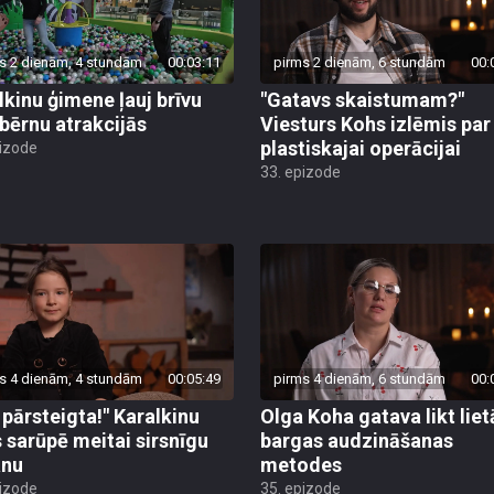
s 2 dienām, 4 stundām
00:03:11
pirms 2 dienām, 6 stundām
00:
lkinu ģimene ļauj brīvu
"Gatavs skaistumam?"
 bērnu atrakcijās
Viesturs Kohs izlēmis par
plastiskajai operācijai
pizode
33. epizode
s 4 dienām, 4 stundām
00:05:49
pirms 4 dienām, 6 stundām
00:
u pārsteigta!" Karalkinu
Olga Koha gatava likt liet
s sarūpē meitai sirsnīgu
bargas audzināšanas
anu
metodes
pizode
35. epizode