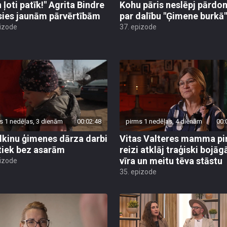
 ļoti patīk!" Agrita Bindre
Kohu pāris neslēpj pārdo
sies jaunām pārvērtībām
par dalību "Ģimene burkā"
pizode
37. epizode
s 1 nedēļas, 3 dienām
00:02:48
pirms 1 nedēļas, 4 dienām
00:
lkinu ģimenes dārza darbi
Vitas Valteres mamma p
tiek bez asarām
reizi atklāj traģiski bojāg
vīra un meitu tēva stāstu
pizode
35. epizode