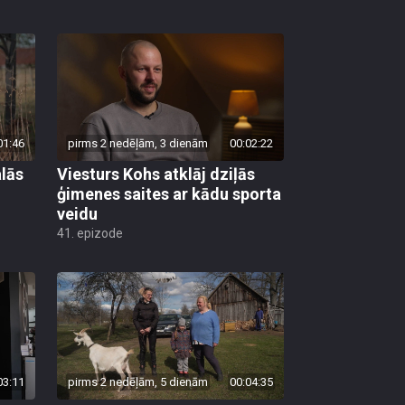
01:46
pirms 2 nedēļām, 3 dienām
00:02:22
lās
Viesturs Kohs atklāj dziļās
ģimenes saites ar kādu sporta
veidu
41. epizode
03:11
pirms 2 nedēļām, 5 dienām
00:04:35