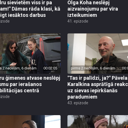
dru sievietēm viss ir pa
Olga Koha neslēpj
am!" Dāmas rāda klasi, kā
aizvainojumu par vīra
igt iesāktos darbus
izteikumiem
pizode
41. epizode
s 2 nedēļām, 6 dienām
00:02:05
pirms 2 nedēļām, 6 dienām
00:
ru ģimenes atvase neslēpj
"Tas ir palīdzi, ja?" Pāvela
smu par ierašanos
Karalkina asprātīgā reakc
bilitācijas centrā
uz sievas iepirkšanās
paradumiem
pizode
43. epizode