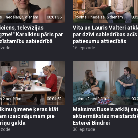
s 1 nedēļas, 5 dienām
00:01:36
pirms 1 nedēļas, 6 dienām
00:
iciens, televīzijas
Vita un Lauris Valteri atkl
gzne!" Karalkinu pāris par
par dzīvi sabiedrības acīs
zīstamību sabiedrībā
patiesumu attiecībās
pizode
16. epizode
s 2 nedēļām
00:04:52
pirms 2 nedēļām
00:
lkinu ģimene ķeras klāt
Maksims Busels atklāj sa
am izaicinājumam pie
aktiermākslas meistarsti
riņu galda
Esterei Bindrei
pizode
36. epizode