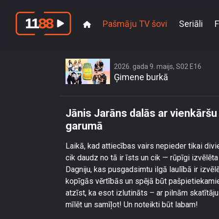
Pašmāju TV šovi
Seriāli
F
Jānis Jarāns da
2026. gada 9. maijs, S02 E16
Ģimene burkā
Jānis Jarāns dalās ar vienkārš
garumā
Laikā, kad attiecības vairs nepieder tikai div
cik daudz no tā ir īsts un cik — rūpīgi izvēlēt
Dagniju, kas pusgadsimtu ilgā laulībā ir izvēl
kopīgās vērtībās un spējā būt pašpietiekamiem
atzīst, ka esot izlutināts – ar pilnām skatītāju
mīlēt un samīļot! Un noteikti būt labam!