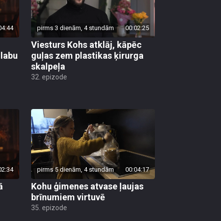
04:44
pirms 3 dienām, 4 stundām
00:02:25
Viesturs Kohs atklāj, kāpēc
 labu
guļas zem plastikas ķirurga
skalpeļa
32. epizode
02:34
pirms 5 dienām, 4 stundām
00:04:17
ā
Kohu ģimenes atvase ļaujas
brīnumiem virtuvē
35. epizode