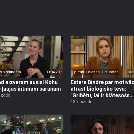
s 6 stundām
00:04:29
pirms 1 dienas, 1 stundas
00:
d aizveram ausis! Kohu
Estere Bindre par motivāc
s ļaujas intīmām sarunām
atrast bioloģisko tēvu:
"Gribētu, lai ir klātesošs...
pizode
13. epizode