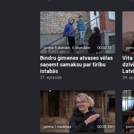
pirms 5 dienām, 6 stundām
00:02:13
pirm
Bindru ģimenes atvases vēlas
Vita
saņemt samaksu par tīrību
dzīv
istabās
Latv
31. epizode
34. e
pirms 1 nedēļas
00:03:55
pirm