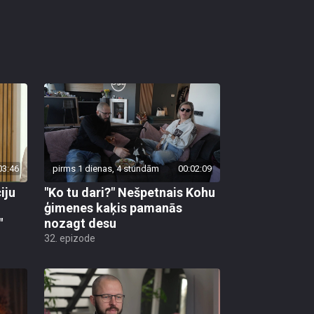
03:46
pirms 1 dienas, 4 stundām
00:02:09
iju
"Ko tu dari?" Nešpetnais Kohu
ģimenes kaķis pamanās
"
nozagt desu
32. epizode