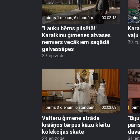
pirms 1 dienas, 6 stundām
00:02:13
pirm
"Lauku bērns pilsētā!"
Kara
Karalkinu ģimenes atvases
vaļu
nemiers vecākiem sagādā
30. e
galvassāpes
29. epizode
pirms 3 dienām, 6 stundām
00:03:03
pirm
Valteru ģimene atrāda
"Bij
krāšņos tērpus kāzu kleitu
pāri
kolekcijas skatē
dāv
28. epizode
31. e