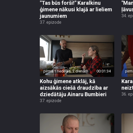
"Tas būs forši!" Karalkinu
"Man
ģimene nākusi klajā ar lieliem
ļāvu
jaunumiem
34. e
37. epizode
pirms 1 nedēļas, 2 dienām
00:01:34
pirm
Kohu ģimene atklāj, kā
Kara
aizsākās ciešā draudzība ar
neiz
dziedātāju Ainaru Bumbieri
36. e
37. epizode