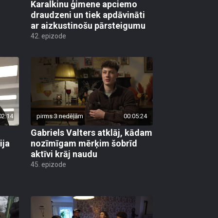
Karalkinu ģimene apciemo
draudzeni un tiek apdāvināti
ar aizkustinošu pārsteigumu
42. epizode
02:14
pirms 3 nedēļām
00:05:24
Gabriels Valters atklāj, kādam
ija
nozīmīgam mērķim šobrīd
aktīvi krāj naudu
45. epizode