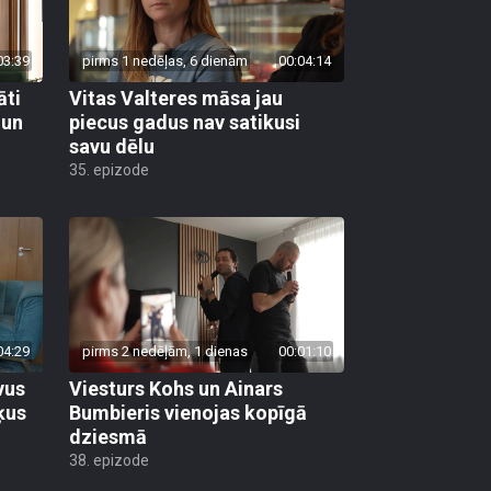
03:39
pirms 1 nedēļas, 6 dienām
00:04:14
āti
Vitas Valteres māsa jau
 un
piecus gadus nav satikusi
savu dēlu
35. epizode
04:29
pirms 2 nedēļām, 1 dienas
00:01:10
vus
Viesturs Kohs un Ainars
ķus
Bumbieris vienojas kopīgā
dziesmā
38. epizode