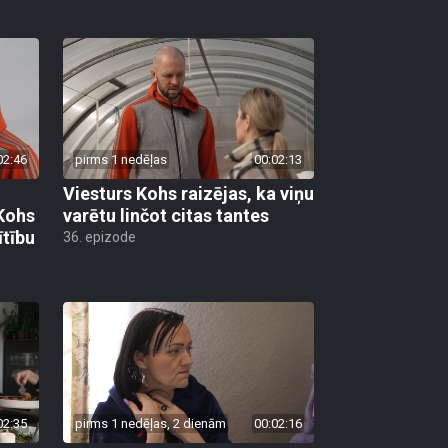
02:46
pirms 1 nedēļas
00:02:13
Viesturs Kohs raizējas, ka viņu
 Kohs
varētu linčot citas tantes
ītību
36. epizode
02:35
pirms 1 nedēļas, 2 dienām
00:02:16