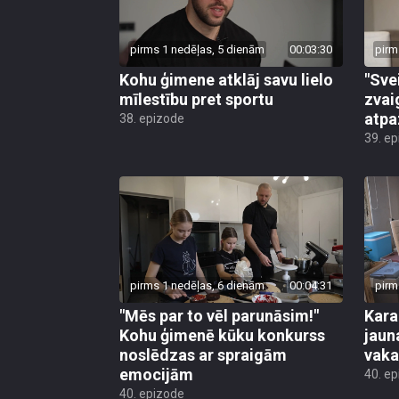
pirms 1 nedēļas, 5 dienām
00:03:30
pirm
Kohu ģimene atklāj savu lielo
"Sve
mīlestību pret sportu
zvai
atpa
38. epizode
39. e
pirms 1 nedēļas, 6 dienām
00:04:31
pirm
"Mēs par to vēl parunāsim!"
Kara
Kohu ģimenē kūku konkurss
jaun
noslēdzas ar spraigām
vaka
emocijām
40. e
40. epizode