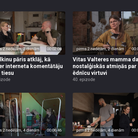
s 2 nedēļām, 2 dienām
00:02:08
pirms 2 nedēļām, 2 dienām
00:
lkinu pāris atklāj, kā
Vitas Valteres mamma da
er interneta komentātāju
nostalģiskās atmiņās par
 tiesu
ēdnīcu virtuvi
pizode
40. epizode
s 2 nedēļām, 4 dienām
00:06:46
pirms 2 nedēļām, 4 dienām
00: