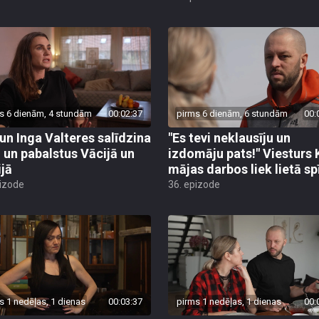
s 6 dienām, 4 stundām
00:02:37
pirms 6 dienām, 6 stundām
00:
 un Inga Valteres salīdzina
"Es tevi neklausīju un
i un pabalstus Vācijā un
izdomāju pats!" Viesturs
ijā
mājas darbos liek lietā sp
pizode
36. epizode
s 1 nedēļas, 1 dienas
00:03:37
pirms 1 nedēļas, 1 dienas
00: