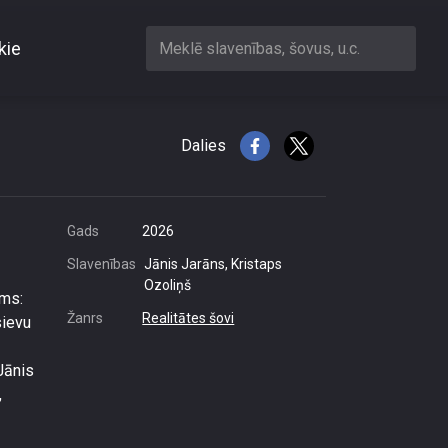
kie
Meklē slavenības, šovus, u.c.
sgadsimta garumā
Dalies
Gads
2026
Slavenības
Jānis Jarāns, Kristaps
Ozoliņš
ums:
Žanrs
Realitātes šovi
sievu
Jānis
,