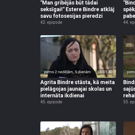
"Man gribējās būt tādai
"Bin
seksīgai!" Estere Bindre atklāj
spēk
savu fotosesijas pieredzi
pabe
42. epizode
44. e
pirms 2 nedēļām, 5 dienām
00:01:40
pirm
Agrita Bindre stāsta, kā meita
Bind
pielāgojas jaunajai skolas un
sajū
internāta ikdienai
reha
45. epizode
55. e