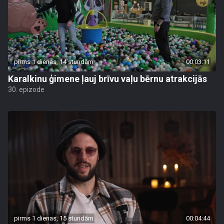
pirms 1 dienas, 14 stundām
00:03:11
Karalkinu ģimene ļauj brīvu vaļu bērnu atrakcijās
30. epizode
pirms 1 dienas, 15 stundām
00:04:44