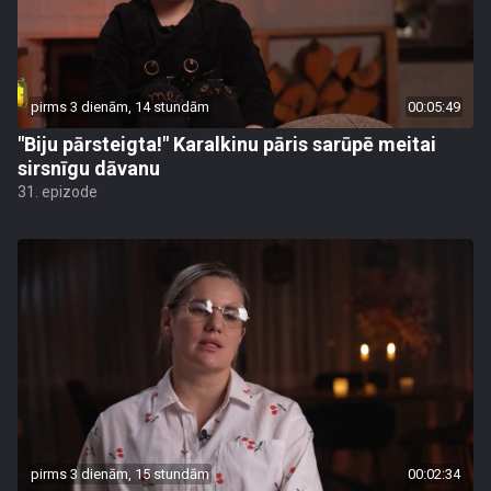
pirms 3 dienām, 14 stundām
00:05:49
"Biju pārsteigta!" Karalkinu pāris sarūpē meitai
sirsnīgu dāvanu
31. epizode
pirms 3 dienām, 15 stundām
00:02:34