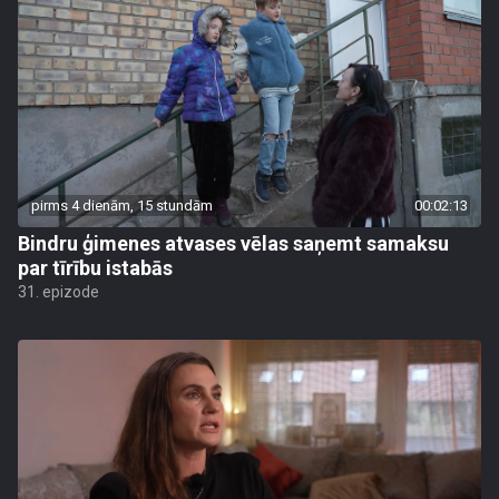
pirms 4 dienām, 15 stundām
00:02:13
Bindru ģimenes atvases vēlas saņemt samaksu
par tīrību istabās
31. epizode