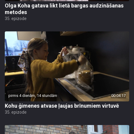
Olga Koha gatava likt lietā bargas audzināšanas
metodes
35. epizode
pirms 4 dienām, 14 stundām
00:04:17
Kohu ģimenes atvase ļaujas brīnumiem virtuvē
35. epizode