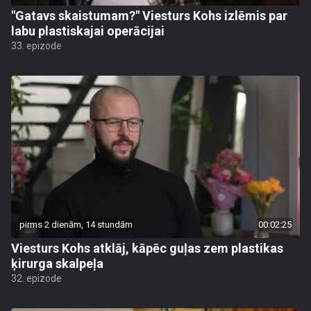
"Gatavs skaistumam?" Viesturs Kohs izlēmis par
labu plastiskajai operācijai
33. epizode
pirms 2 dienām, 14 stundām
00:02:25
Viesturs Kohs atklāj, kāpēc guļas zem plastikas
ķirurga skalpeļa
32. epizode