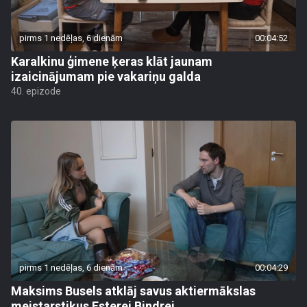
pirms 1 nedēļas, 6 dienām
00:04:52
Karalkinu ģimene ķeras klāt jaunam
izaicinājumam pie vakariņu galda
40. epizode
pirms 1 nedēļas, 6 dienām
00:04:29
Maksims Busels atklāj savus aktiermākslas
meistarstiķus Esterei Bindrei