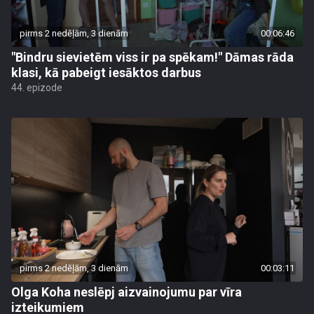
pirms 2 nedēļām, 3 dienām
00:06:46
"Bindru sievietēm viss ir pa spēkam!" Dāmas rāda
klasi, kā pabeigt iesāktos darbus
44. epizode
pirms 2 nedēļām, 3 dienām
00:03:11
Olga Koha neslēpj aizvainojumu par vīra
izteikumiem