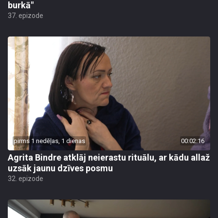
burkā"
37. epizode
pirms 1 nedēļas, 1 dienas
00:02:16
Agrita Bindre atklāj neierastu rituālu, ar kādu allaž
uzsāk jaunu dzīves posmu
32. epizode