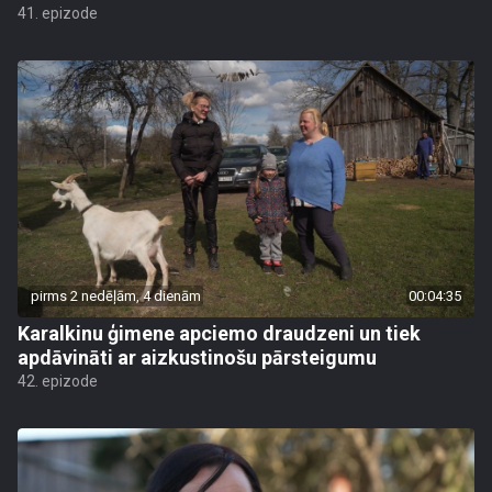
41. epizode
pirms 2 nedēļām, 4 dienām
00:04:35
Karalkinu ģimene apciemo draudzeni un tiek
apdāvināti ar aizkustinošu pārsteigumu
42. epizode