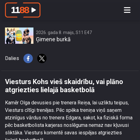
Viesturs Kohs vieš skaidrību, vai plāno
atgriezties lielajā basketbolā
2026. gada 8. maijs, S11 E47
Ģimene burkā
Dalies
Viesturs Kohs vieš skaidrību, vai plāno
atgriezties lielajā basketbolā
Kamēr Olga devusies pie trenera Reiņa, lai uzliktu teipus,
Viesturs cītīgi trenējas. Pēc spēka treniņa viņš saņem
atzinīgus vārdus no trenera Edgara, sakot, ka fiziskā forma
pēc basketbolista karjeras noslēguma nemaz nav kļuvusi
sliktāka. Viesturs komentē savas iespējas atgriezties