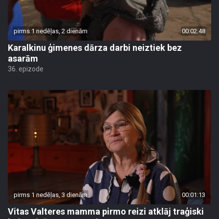
pirms 1 nedēļas, 2 dienām
00:02:48
Karalkinu ģimenes dārza darbi neiztiek bez
asarām
36. epizode
pirms 1 nedēļas, 3 dienām
00:01:13
Vitas Valteres mamma pirmo reizi atklāj traģiski