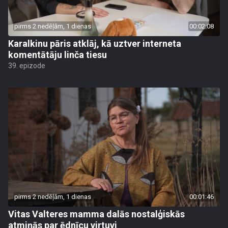
pirms 2 nedēļām, 1 dienas
00:02:08
Karalkinu pāris atklāj, kā uztver interneta
komentātāju linča tiesu
39. epizode
pirms 2 nedēļām, 1 dienas
00:01:46
Vitas Valteres mamma dalās nostalģiskās
atmiņās par ēdnīcu virtuvi