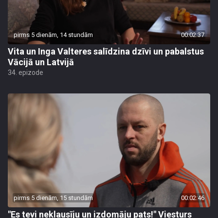
pirms 5 dienām, 14 stundām
00:02:37
Vita un Inga Valteres salīdzina dzīvi un pabalstus
Vācijā un Latvijā
34. epizode
pirms 5 dienām, 15 stundām
00:02:46
"Es tevi neklausīju un izdomāju pats!" Viesturs