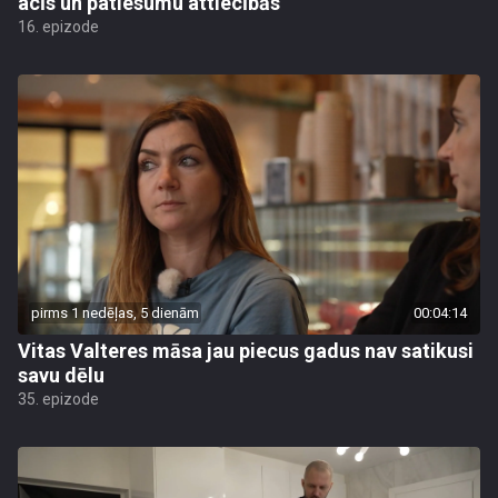
acīs un patiesumu attiecībās
16. epizode
pirms 1 nedēļas, 5 dienām
00:04:14
Vitas Valteres māsa jau piecus gadus nav satikusi
savu dēlu
35. epizode