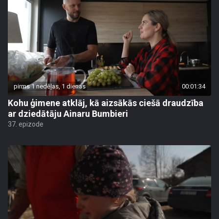
pirms 1 nedēļas, 1 dienas
00:01:34
Kohu ģimene atklāj, kā aizsākās ciešā draudzība
ar dziedātāju Ainaru Bumbieri
37. epizode