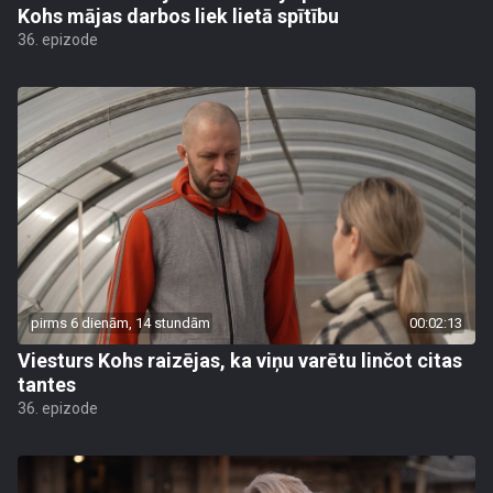
Kohs mājas darbos liek lietā spītību
36. epizode
pirms 6 dienām, 14 stundām
00:02:13
Viesturs Kohs raizējas, ka viņu varētu linčot citas
tantes
36. epizode