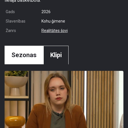
lielajā basketbolā.
Gads
2026
Slavenības
Kohu ģimene
Žanrs
Realitātes šovi
Sezonas
Klipi