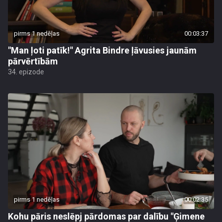
pirms 1 nedēļas
00:03:37
"Man ļoti patīk!" Agrita Bindre ļāvusies jaunām
pārvērtībām
34. epizode
pirms 1 nedēļas
00:02:35
Kohu pāris neslēpj pārdomas par dalību "Ģimene