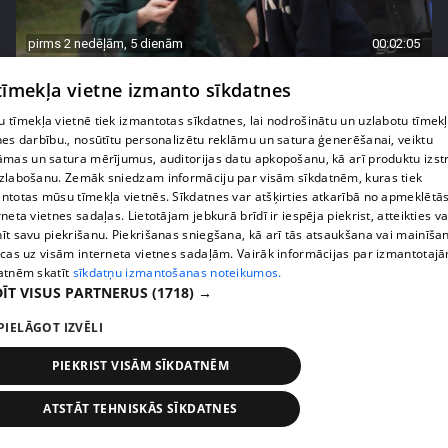
pirms 2 nedēļām, 5 dienām
00:02:05
Bindru ģimenes atvase neslēpj sajūsmu par
 tīmekļa vietne izmanto sīkdatnes
ierašanos rehabilitācijas centrā
 tīmekļa vietnē tiek izmantotas sīkdatnes, lai nodrošinātu un uzlabotu tīmek
55. epizode
nes darbību., nosūtītu personalizētu reklāmu un satura ģenerēšanai, veiktu
āmas un satura mērījumus, auditorijas datu apkopošanu, kā arī produktu izst
zlabošanu. Zemāk sniedzam informāciju par visām sīkdatnēm, kuras tiek
ntotas mūsu tīmekļa vietnēs. Sīkdatnes var atšķirties atkarībā no apmeklētā
rneta vietnes sadaļas. Lietotājam jebkurā brīdī ir iespēja piekrist, atteikties va
īt savu piekrišanu. Piekrišanas sniegšana, kā arī tās atsaukšana vai mainīša
ecas uz visām interneta vietnes sadaļām. Vairāk informācijas par izmantotaj
atnēm skatīt
sīkdatņu izmantošanas noteikumos.
ĪT VISUS PARTNERUS
(1718) →
PIELĀGOT IZVĒLI
PIEKRIST VISĀM SĪKDATNĒM
pirms 2 nedēļām, 5 dienām
00:02:14
ATSTĀT TEHNISKĀS SĪKDATNES
"Tas ir palīdzi, ja?" Pāvela Karalkina asprātīgā
reakcija uz sievas iepirkšanās paradumiem