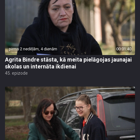
pirms 2 nedēļām, 4 dienām
00:01:40
Agrita Bindre stāsta, kā meita pielāgojas jaunajai
skolas un internāta ikdienai
45. epizode