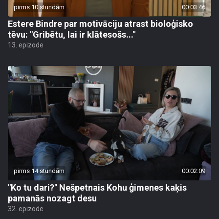
pirms 10 stundām
00:03:46
Estere Bindre par motivāciju atrast bioloģisko
tēvu: "Gribētu, lai ir klātesošs..."
13. epizode
pirms 14 stundām
00:02:09
"Ko tu dari?" Nešpetnais Kohu ģimenes kaķis
pamanās nozagt desu
32. epizode