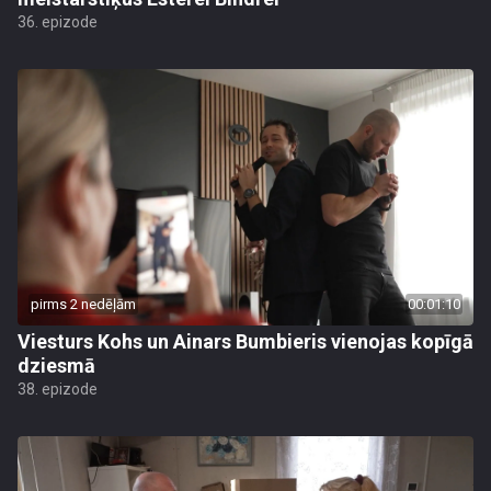
36. epizode
pirms 2 nedēļām
00:01:10
Viesturs Kohs un Ainars Bumbieris vienojas kopīgā
dziesmā
38. epizode