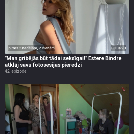
pirms 2 nedēļām, 2 dienām
00:04:28
"Man gribējās būt tādai seksīgai!" Estere Bindre
atklāj savu fotosesijas pieredzi
42. epizode