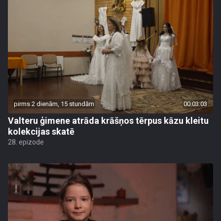
pirms 2 dienām, 15 stundām
00:03:03
Valteru ģimene atrāda krāšņos tērpus kāzu kleitu
kolekcijas skatē
28. epizode