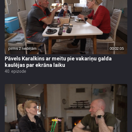
pirms 2 nedēļām
00:02:05
Pāvels Karalkins ar meitu pie vakariņu galda
kaulējas par ekrāna laiku
40. epizode