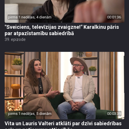
pirms 1 nedēļas, 4 dienām
00:01:36
"Sveiciens, televīzijas zvaigzne!" Karalkinu pāris
par atpazīstamību sabiedrībā
39. epizode
pirms 1 nedēļas, 5 dienām
00:03:39
Vita un Lauris Valteri atklāti par dzīvi sabiedrības