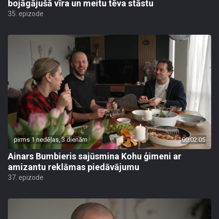
bojāgājušā vīra un meitu tēva stāstu
35. epizode
pirms 1 nedēļas, 3 dienām
00:02:05
Ainars Bumbieris sajūsmina Kohu ģimeni ar
amizantu reklāmas piedāvājumu
37. epizode