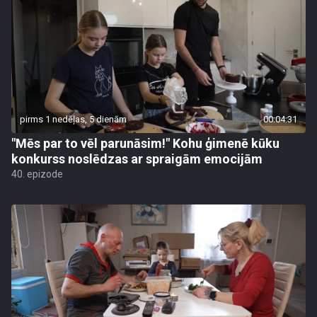
pirms 1 nedēļas, 5 dienām
00:04:31
"Mēs par to vēl parunāsim!" Kohu ģimenē kūku
konkurss noslēdzas ar spraigām emocijām
40. epizode