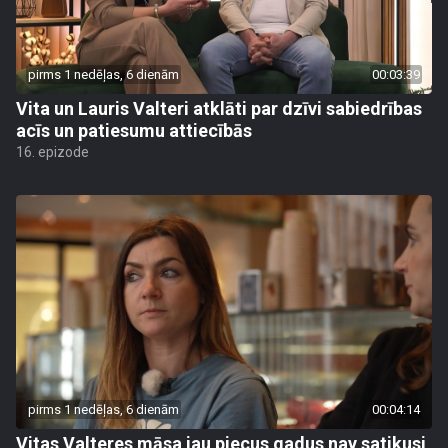
pirms 1 nedēļas, 6 dienām
00:03:39
Vita un Lauris Valteri atklāti par dzīvi sabiedrības
acīs un patiesumu attiecībās
16. epizode
pirms 1 nedēļas, 6 dienām
00:04:14
Vitas Valteres māsa jau piecus gadus nav satikusi