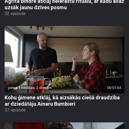
Agrita Bindre atklāj neierastu rituālu, ar kādu allaž
uzsāk jaunu dzīves posmu
32. epizode
pirms 1 nedēļas, 2 dienām
00:01:34
Kohu ģimene atklāj, kā aizsākās ciešā draudzība
ar dziedātāju Ainaru Bumbieri
37. epizode