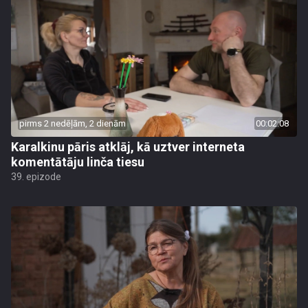
pirms 2 nedēļām, 2 dienām
00:02:08
Karalkinu pāris atklāj, kā uztver interneta
komentātāju linča tiesu
39. epizode