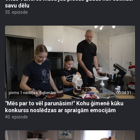
savu dēlu
35. epizode
pirms 1 nedēļas, 6 dienām
00:04:31
"Mēs par to vēl parunāsim!" Kohu ģimenē kūku
konkurss noslēdzas ar spraigām emocijām
40. epizode