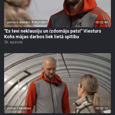
pirms 6 dienām, 8 stundām
00:02:46
"Es tevi neklausīju un izdomāju pats!" Viesturs
Kohs mājas darbos liek lietā spītību
36. epizode
pirms 1 nedēļas
00:02:13