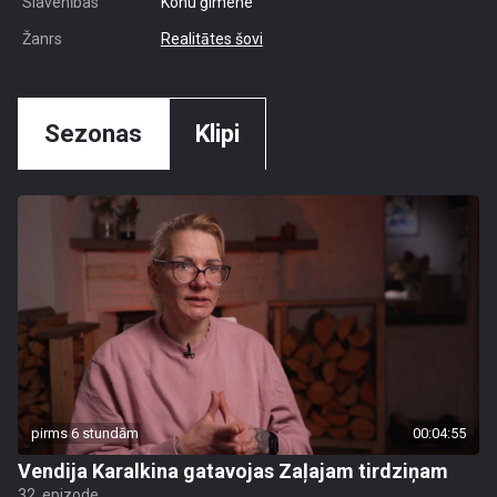
Slavenības
Kohu ģimene
Žanrs
Realitātes šovi
Sezonas
Klipi
pirms 6 stundām
00:04:55
Vendija Karalkina gatavojas Zaļajam tirdziņam
32. epizode