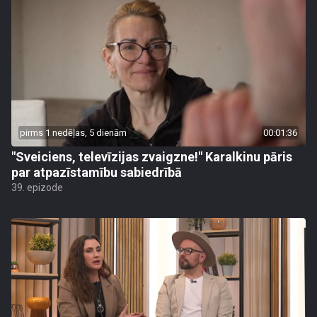
pirms 1 nedēļas, 5 dienām
00:01:36
"Sveiciens, televīzijas zvaigzne!" Karalkinu pāris
par atpazīstamību sabiedrībā
39. epizode