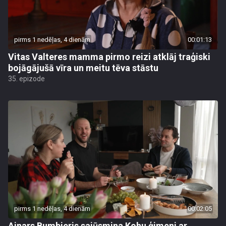
pirms 1 nedēļas, 4 dienām
00:01:13
Vitas Valteres mamma pirmo reizi atklāj traģiski
bojāgājušā vīra un meitu tēva stāstu
35. epizode
pirms 1 nedēļas, 4 dienām
00:02:05
Ainars Bumbieris sajūsmina Kohu ģimeni ar