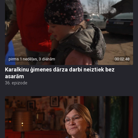
pirms 1 nedēļas, 3 dienām
00:02:48
Karalkinu ģimenes dārza darbi neiztiek bez
asarām
36. epizode