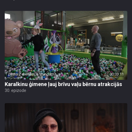
pirms 2 dienām, 6 stundām
00:03:11
Karalkinu ģimene ļauj brīvu vaļu bērnu atrakcijās
30. epizode