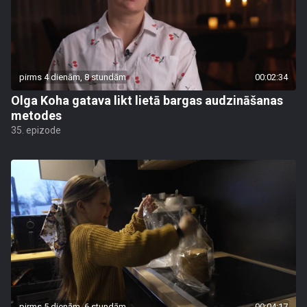
pirms 4 dienām, 8 stundām
00:02:34
Olga Koha gatava likt lietā bargas audzināšanas
metodes
35. epizode
pirms 5 dienām, 6 stundām
00:04:17