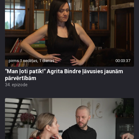
pirms 1 nedēļas, 1 dienas
00:03:37
"Man ļoti patīk!" Agrita Bindre ļāvusies jaunām
pārvērtībām
34. epizode