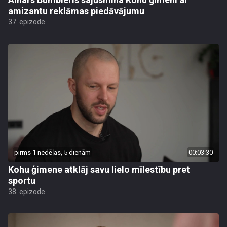
amizantu reklāmas piedāvājumu
37. epizode
pirms 1 nedēļas, 5 dienām
00:03:30
Kohu ģimene atklāj savu lielo mīlestību pret
sportu
38. epizode