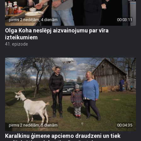
pirms 2 nedēļām, 4 dienām
00:03:11
Olga Koha neslēpj aizvainojumu par vīra
izteikumiem
41. epizode
pirms 2 nedēļām, 5 dienām
00:04:35
Karalkinu ģimene apciemo draudzeni un tiek