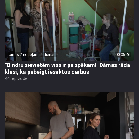
pirms 2 nedēļām, 4 dienām
00:06:46
"Bindru sievietēm viss ir pa spēkam!" Dāmas rāda
klasi, kā pabeigt iesāktos darbus
44. epizode