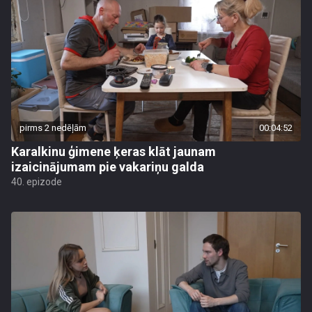
pirms 2 nedēļām
00:04:52
Karalkinu ģimene ķeras klāt jaunam
izaicinājumam pie vakariņu galda
40. epizode