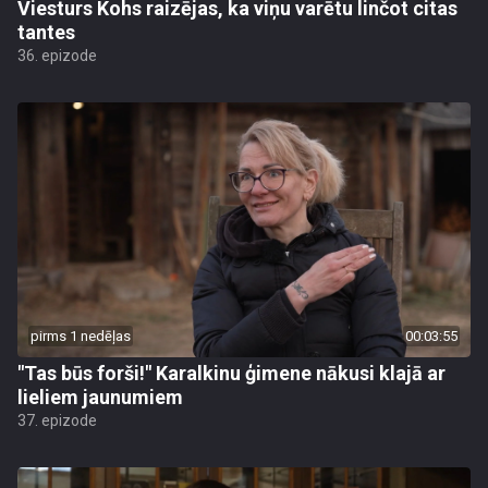
Viesturs Kohs raizējas, ka viņu varētu linčot citas
tantes
36. epizode
pirms 1 nedēļas
00:03:55
"Tas būs forši!" Karalkinu ģimene nākusi klajā ar
lieliem jaunumiem
37. epizode