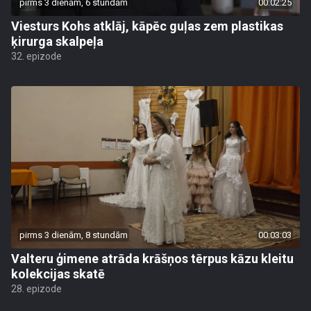
pirms 3 dienām, 6 stundām
00:02:25
Viesturs Kohs atklāj, kāpēc guļas zem plastikas
ķirurga skalpeļa
32. epizode
pirms 3 dienām, 8 stundām
00:03:03
Valteru ģimene atrāda krāšņos tērpus kāzu kleitu
kolekcijas skatē
28. epizode