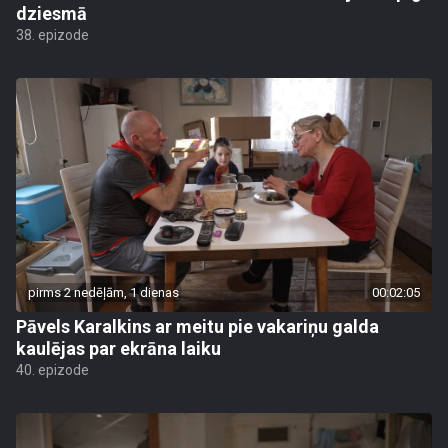
dziesmā
38. epizode
pirms 2 nedēļām, 1 dienas
00:02:05
Pāvels Karalkins ar meitu pie vakariņu galda
kaulējas par ekrāna laiku
40. epizode