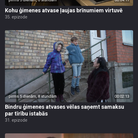
Kohu ģimenes atvase ļaujas brīnumiem virtuvē
35. epizode
pirms 5 dienām, 8 stundām
00:02:13
Bindru ģimenes atvases vēlas saņemt samaksu
par tīrību istabās
31. epizode