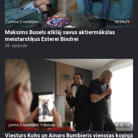
pirms 2 nedēļām
00:04:29
Maksims Busels atklāj savus aktiermākslas
meistarstiķus Esterei Bindrei
36. epizode
pirms 2 nedēļām, 1 dienas
00:01:10
Viesturs Kohs un Ainars Bumbieris vienojas kopīgā