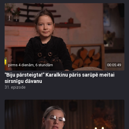
pirms 4 dienām, 6 stundām
00:05:49
"Biju pārsteigta!" Karalkinu pāris sarūpē meitai
sirsnīgu dāvanu
31. epizode