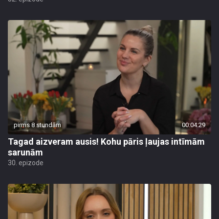
pirms 8 stundām
00:04:29
Tagad aizveram ausis! Kohu pāris ļaujas intīmām
sarunām
30. epizode