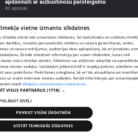
apdāvināti ar aizkustinošu pārsteigumu
42. epizode
 tīmekļa vietne izmanto sīkdatnes
 tīmekļa vietnē tiek izmantotas sīkdatnes, lai nodrošinātu un uzlabotu tīmek
nes darbību., nosūtītu personalizētu reklāmu un satura ģenerēšanai, veiktu
āmas un satura mērījumus, auditorijas datu apkopošanu, kā arī produktu izst
zlabošanu. Zemāk sniedzam informāciju par visām sīkdatnēm, kuras tiek
ntotas mūsu tīmekļa vietnēs. Sīkdatnes var atšķirties atkarībā no apmeklētā
rneta vietnes sadaļas. Lietotājam jebkurā brīdī ir iespēja piekrist, atteikties va
īt savu piekrišanu. Piekrišanas sniegšana, kā arī tās atsaukšana vai mainīša
ecas uz visām interneta vietnes sadaļām. Vairāk informācijas par izmantotaj
atnēm skatīt
sīkdatņu izmantošanas noteikumos.
pirms 2 nedēļām, 5 dienām
00:01:40
ĪT VISUS PARTNERUS
(1718) →
Agrita Bindre stāsta, kā meita pielāgojas jaunajai
PIELĀGOT IZVĒLI
skolas un internāta ikdienai
45. epizode
PIEKRIST VISĀM SĪKDATNĒM
ATSTĀT TEHNISKĀS SĪKDATNES