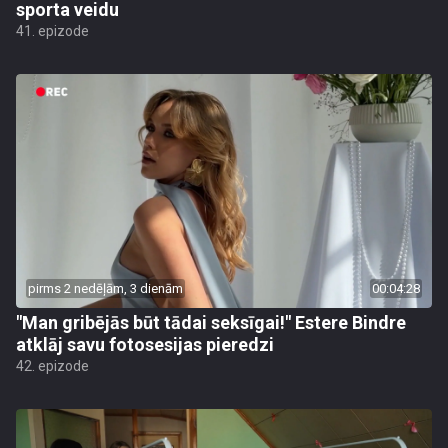
sporta veidu
41. epizode
pirms 2 nedēļām, 3 dienām
00:04:28
"Man gribējās būt tādai seksīgai!" Estere Bindre
atklāj savu fotosesijas pieredzi
42. epizode