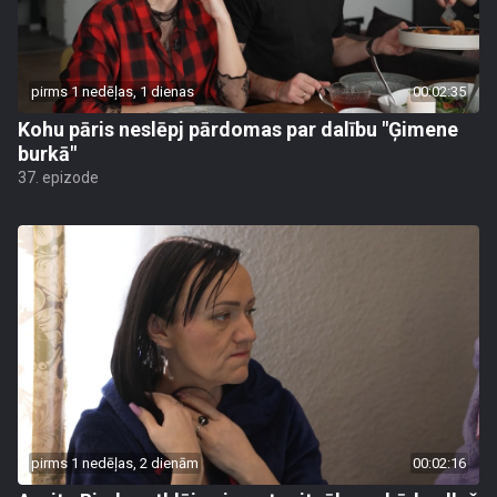
pirms 1 nedēļas, 1 dienas
00:02:35
Kohu pāris neslēpj pārdomas par dalību "Ģimene
burkā"
37. epizode
pirms 1 nedēļas, 2 dienām
00:02:16