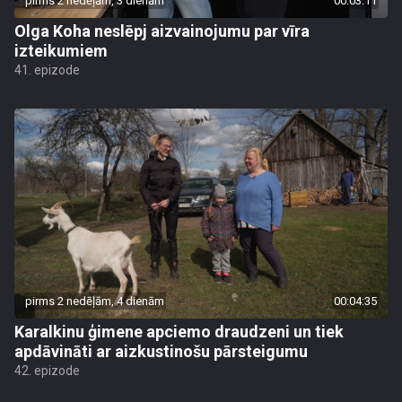
pirms 2 nedēļām, 3 dienām
00:03:11
Olga Koha neslēpj aizvainojumu par vīra
izteikumiem
41. epizode
pirms 2 nedēļām, 4 dienām
00:04:35
Karalkinu ģimene apciemo draudzeni un tiek
apdāvināti ar aizkustinošu pārsteigumu
42. epizode