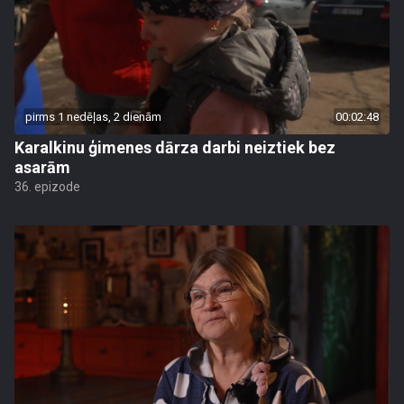
pirms 1 nedēļas, 2 dienām
00:02:48
Karalkinu ģimenes dārza darbi neiztiek bez
asarām
36. epizode