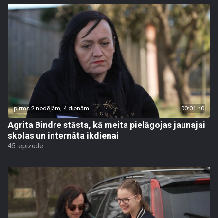
pirms 2 nedēļām, 4 dienām
00:01:40
Agrita Bindre stāsta, kā meita pielāgojas jaunajai
skolas un internāta ikdienai
45. epizode