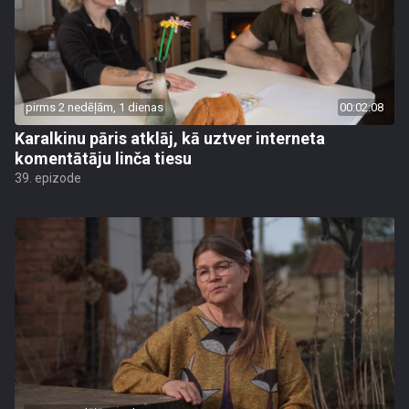
pirms 2 nedēļām, 1 dienas
00:02:08
Karalkinu pāris atklāj, kā uztver interneta
komentātāju linča tiesu
39. epizode