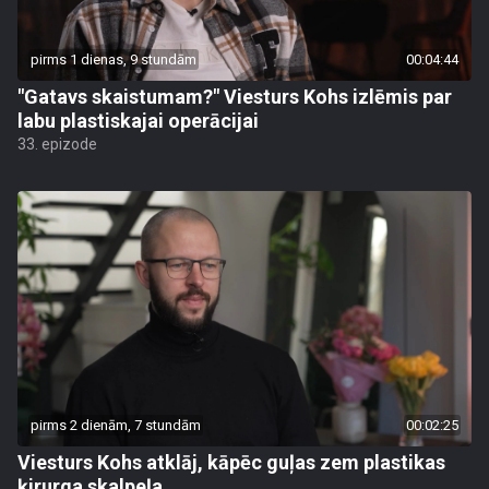
pirms 1 dienas, 9 stundām
00:04:44
"Gatavs skaistumam?" Viesturs Kohs izlēmis par
labu plastiskajai operācijai
33. epizode
pirms 2 dienām, 7 stundām
00:02:25
Viesturs Kohs atklāj, kāpēc guļas zem plastikas
ķirurga skalpeļa