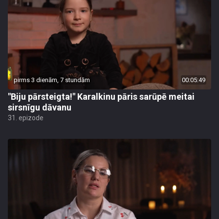
pirms 3 dienām, 7 stundām
00:05:49
"Biju pārsteigta!" Karalkinu pāris sarūpē meitai
sirsnīgu dāvanu
31. epizode