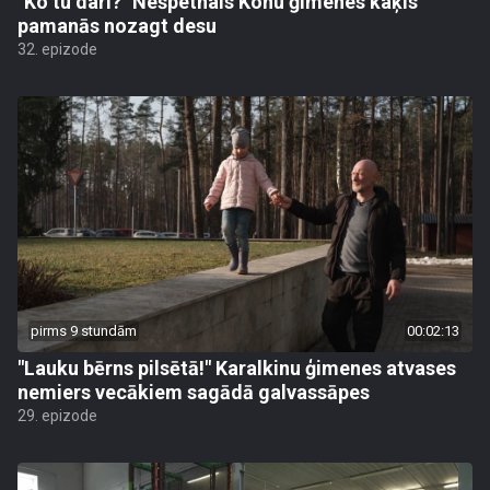
"Ko tu dari?" Nešpetnais Kohu ģimenes kaķis
pamanās nozagt desu
32. epizode
pirms 9 stundām
00:02:13
"Lauku bērns pilsētā!" Karalkinu ģimenes atvases
nemiers vecākiem sagādā galvassāpes
29. epizode