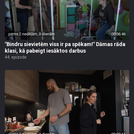
pirms 2 nedēļām, 3 dienām
00:06:46
"Bindru sievietēm viss ir pa spēkam!" Dāmas rāda
klasi, kā pabeigt iesāktos darbus
44. epizode