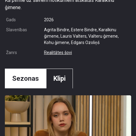
Kā pirmie uz saviem notikumiem atskatās Karalkinu
ģimene.
Gads
2026
Slavenības
Agrita Bindre, Estere Bindre, Karalkinu
ģimene, Lauris Valters, Valteru ģimene,
Kohu ģimene, Edgars Ozoliņš
Žanrs
Realitātes šovi
Sezonas
Klipi