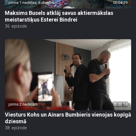
pirms 1 nedēļas, 6 dienām
00:04:29
Maksims Busels atklāj savus aktiermākslas
meistarstiķus Esterei Bindrei
36. epizode
pirms 2 nedēļām
00:01:10
Viesturs Kohs un Ainars Bumbieris vienojas kopīgā
dziesmā
38. epizode