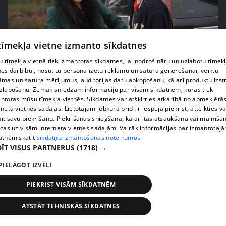
 tīmekļa vietne izmanto sīkdatnes
pirms 2 nedēļām, 5 dienām
00:02:05
 tīmekļa vietnē tiek izmantotas sīkdatnes, lai nodrošinātu un uzlabotu tīmek
nes darbību., nosūtītu personalizētu reklāmu un satura ģenerēšanai, veiktu
Bindru ģimenes atvase neslēpj sajūsmu par
āmas un satura mērījumus, auditorijas datu apkopošanu, kā arī produktu izst
ierašanos rehabilitācijas centrā
zlabošanu. Zemāk sniedzam informāciju par visām sīkdatnēm, kuras tiek
55. epizode
ntotas mūsu tīmekļa vietnēs. Sīkdatnes var atšķirties atkarībā no apmeklētā
rneta vietnes sadaļas. Lietotājam jebkurā brīdī ir iespēja piekrist, atteikties va
īt savu piekrišanu. Piekrišanas sniegšana, kā arī tās atsaukšana vai mainīša
ecas uz visām interneta vietnes sadaļām. Vairāk informācijas par izmantotaj
atnēm skatīt
sīkdatņu izmantošanas noteikumos.
ĪT VISUS PARTNERUS
(1718) →
PIELĀGOT IZVĒLI
PIEKRIST VISĀM SĪKDATNĒM
ATSTĀT TEHNISKĀS SĪKDATNES
pirms 2 nedēļām, 5 dienām
00:02:14