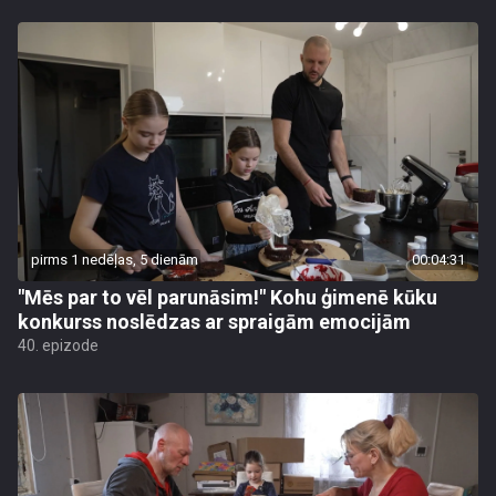
pirms 1 nedēļas, 5 dienām
00:04:31
"Mēs par to vēl parunāsim!" Kohu ģimenē kūku
konkurss noslēdzas ar spraigām emocijām
40. epizode