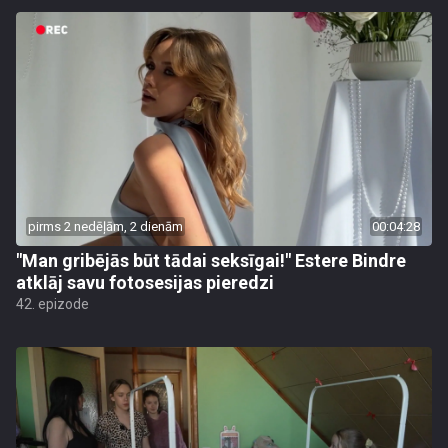
pirms 2 nedēļām, 2 dienām
00:04:28
"Man gribējās būt tādai seksīgai!" Estere Bindre
atklāj savu fotosesijas pieredzi
42. epizode