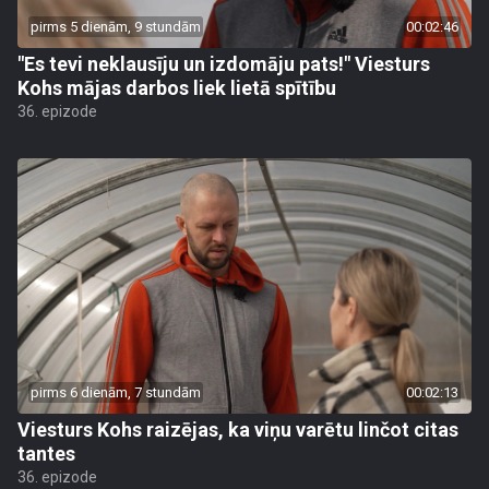
pirms 5 dienām, 9 stundām
00:02:46
"Es tevi neklausīju un izdomāju pats!" Viesturs
Kohs mājas darbos liek lietā spītību
36. epizode
pirms 6 dienām, 7 stundām
00:02:13
Viesturs Kohs raizējas, ka viņu varētu linčot citas
tantes
36. epizode