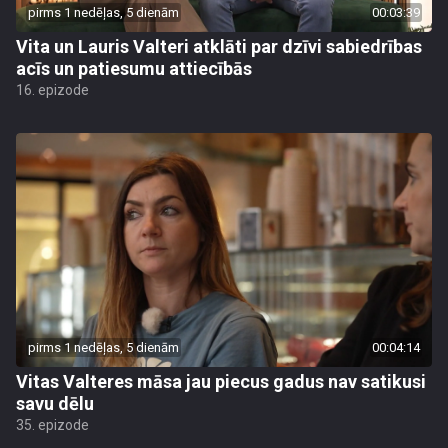
pirms 1 nedēļas, 5 dienām
00:03:39
Vita un Lauris Valteri atklāti par dzīvi sabiedrības
acīs un patiesumu attiecībās
16. epizode
pirms 1 nedēļas, 5 dienām
00:04:14
Vitas Valteres māsa jau piecus gadus nav satikusi
savu dēlu
35. epizode