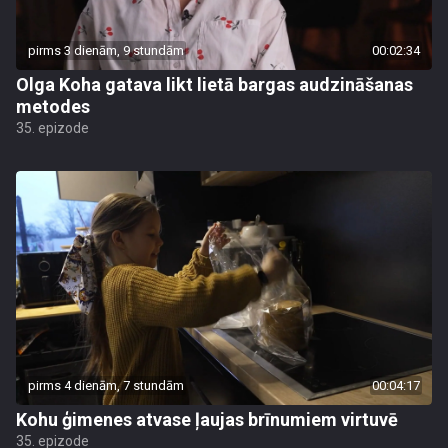
pirms 3 dienām, 9 stundām
00:02:34
Olga Koha gatava likt lietā bargas audzināšanas
metodes
35. epizode
pirms 4 dienām, 7 stundām
00:04:17
Kohu ģimenes atvase ļaujas brīnumiem virtuvē
35. epizode