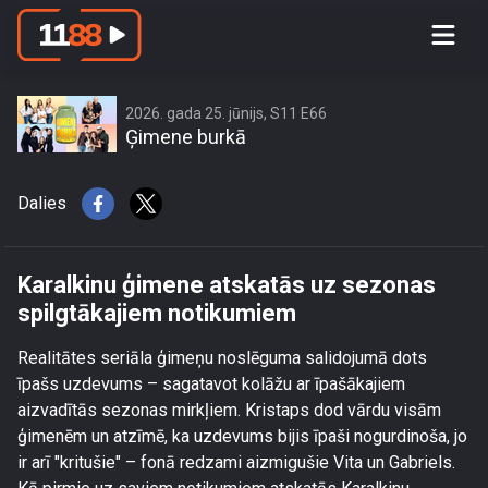
Karalkinu ģimene atskatās uz
sezonas spilgtākajiem notikumiem
2026. gada 25. jūnijs, S11 E66
Ģimene burkā
Dalies
Karalkinu ģimene atskatās uz sezonas
spilgtākajiem notikumiem
Realitātes seriāla ģimeņu noslēguma salidojumā dots
īpašs uzdevums – sagatavot kolāžu ar īpašākajiem
aizvadītās sezonas mirkļiem. Kristaps dod vārdu visām
ģimenēm un atzīmē, ka uzdevums bijis īpaši nogurdinoša, jo
ir arī "kritušie" – fonā redzami aizmigušie Vita un Gabriels.