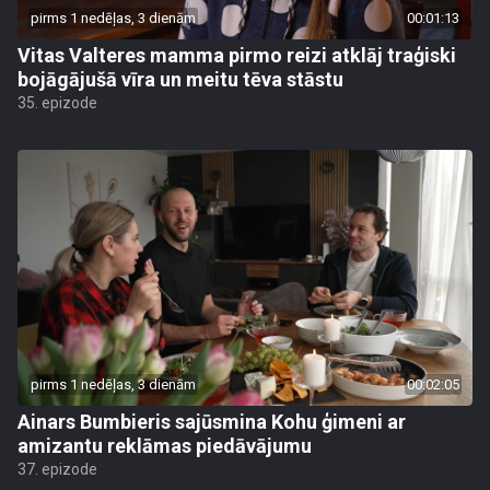
pirms 1 nedēļas, 3 dienām
00:01:13
Vitas Valteres mamma pirmo reizi atklāj traģiski
bojāgājušā vīra un meitu tēva stāstu
35. epizode
pirms 1 nedēļas, 3 dienām
00:02:05
Ainars Bumbieris sajūsmina Kohu ģimeni ar
amizantu reklāmas piedāvājumu
37. epizode