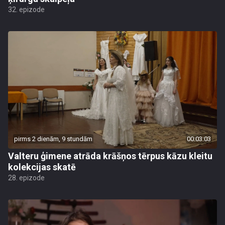
32. epizode
pirms 2 dienām, 9 stundām
00:03:03
Valteru ģimene atrāda krāšņos tērpus kāzu kleitu
kolekcijas skatē
28. epizode