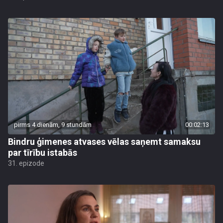
pirms 4 dienām, 9 stundām
00:02:13
Bindru ģimenes atvases vēlas saņemt samaksu
par tīrību istabās
31. epizode