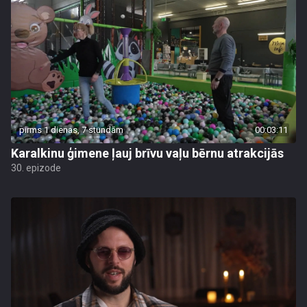
pirms 1 dienas, 7 stundām
00:03:11
Karalkinu ģimene ļauj brīvu vaļu bērnu atrakcijās
30. epizode