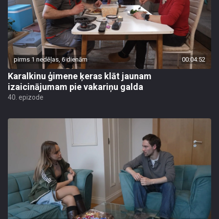
pirms 1 nedēļas, 6 dienām
00:04:52
Karalkinu ģimene ķeras klāt jaunam
izaicinājumam pie vakariņu galda
40. epizode