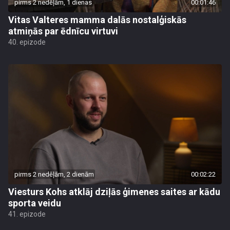
pirms 2 nedēļām, 1 dienas
00:01:46
Vitas Valteres mamma dalās nostalģiskās
atmiņās par ēdnīcu virtuvi
40. epizode
pirms 2 nedēļām, 2 dienām
00:02:22
Viesturs Kohs atklāj dziļās ģimenes saites ar kādu
sporta veidu
41. epizode