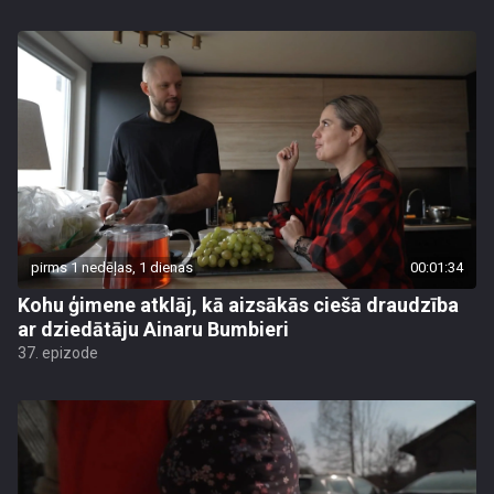
pirms 1 nedēļas, 1 dienas
00:01:34
Kohu ģimene atklāj, kā aizsākās ciešā draudzība
ar dziedātāju Ainaru Bumbieri
37. epizode