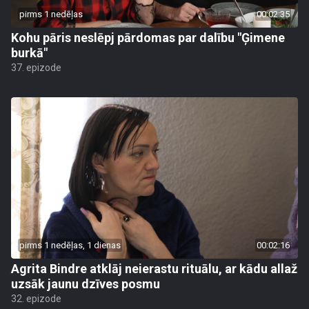
pirms 1 nedēļas
00:02:35
Kohu pāris neslēpj pārdomas par dalību "Ģimene
burkā"
37. epizode
pirms 1 nedēļas, 1 dienas
00:02:16
Agrita Bindre atklāj neierastu rituālu, ar kādu allaž
uzsāk jaunu dzīves posmu
32. epizode