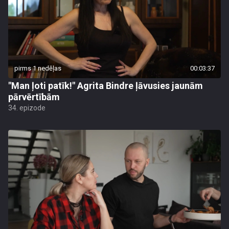
pirms 1 nedēļas
00:03:37
"Man ļoti patīk!" Agrita Bindre ļāvusies jaunām
pārvērtībām
34. epizode