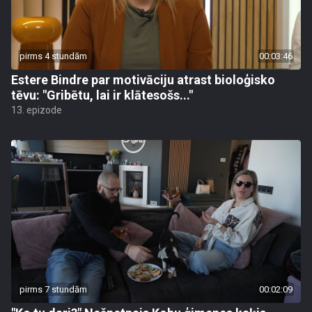
pirms 4 stundām
00:03:46
Estere Bindre par motivāciju atrast bioloģisko
tēvu: "Gribētu, lai ir klātesošs..."
13. epizode
pirms 7 stundām
00:02:09