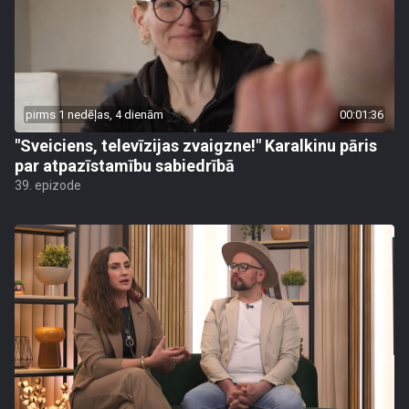
pirms 1 nedēļas, 4 dienām
00:01:36
"Sveiciens, televīzijas zvaigzne!" Karalkinu pāris
par atpazīstamību sabiedrībā
39. epizode