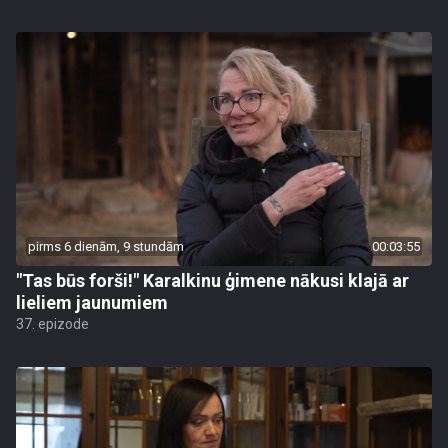
pirms 6 dienām, 9 stundām
00:03:55
"Tas būs forši!" Karalkinu ģimene nākusi klajā ar
lieliem jaunumiem
37. epizode