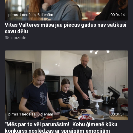
pirms 1 nedēļas, 6 dienām
00:04:14
Vitas Valteres māsa jau piecus gadus nav satikusi
savu dēlu
35. epizode
pirms 1 nedēļas, 6 dienām
00:04:31
"Mēs par to vēl parunāsim!" Kohu ģimenē kūku
konkurss noslēdzas ar spraigām emocijām