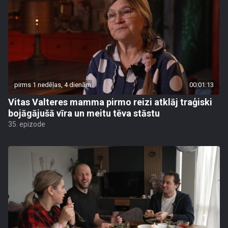
pirms 1 nedēļas, 4 dienām
00:01:13
Vitas Valteres mamma pirmo reizi atklāj traģiski
bojāgājušā vīra un meitu tēva stāstu
35. epizode