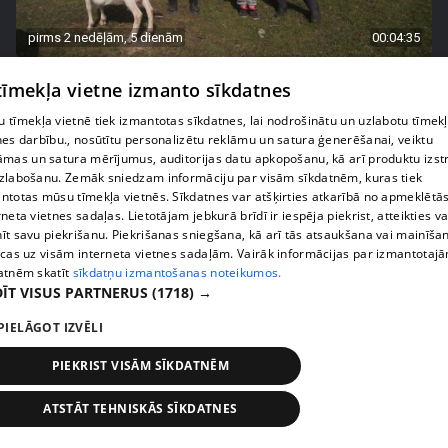
pirms 2 nedēļām, 5 dienām
00:04:35
Karalkinu ģimene apciemo draudzeni un tiek
 tīmekļa vietne izmanto sīkdatnes
apdāvināti ar aizkustinošu pārsteigumu
42. epizode
 tīmekļa vietnē tiek izmantotas sīkdatnes, lai nodrošinātu un uzlabotu tīmek
nes darbību., nosūtītu personalizētu reklāmu un satura ģenerēšanai, veiktu
āmas un satura mērījumus, auditorijas datu apkopošanu, kā arī produktu izst
zlabošanu. Zemāk sniedzam informāciju par visām sīkdatnēm, kuras tiek
ntotas mūsu tīmekļa vietnēs. Sīkdatnes var atšķirties atkarībā no apmeklētā
rneta vietnes sadaļas. Lietotājam jebkurā brīdī ir iespēja piekrist, atteikties va
īt savu piekrišanu. Piekrišanas sniegšana, kā arī tās atsaukšana vai mainīša
ecas uz visām interneta vietnes sadaļām. Vairāk informācijas par izmantotaj
atnēm skatīt
sīkdatņu izmantošanas noteikumos.
ĪT VISUS PARTNERUS
(1718) →
PIELĀGOT IZVĒLI
PIEKRIST VISĀM SĪKDATNĒM
pirms 2 nedēļām, 5 dienām
00:01:40
Agrita Bindre stāsta, kā meita pielāgojas jaunajai
ATSTĀT TEHNISKĀS SĪKDATNES
skolas un internāta ikdienai