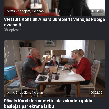
pirms 2 nedēļām, 1 dienas
00:01:10
Viesturs Kohs un Ainars Bumbieris vienojas kopīgā
dziesmā
38. epizode
pirms 2 nedēļām, 1 dienas
00:02:05
Pāvels Karalkins ar meitu pie vakariņu galda
kaulējas par ekrāna laiku