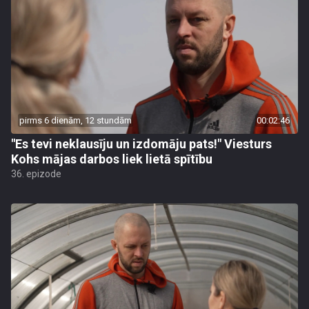
pirms 6 dienām, 12 stundām
00:02:46
"Es tevi neklausīju un izdomāju pats!" Viesturs
Kohs mājas darbos liek lietā spītību
36. epizode