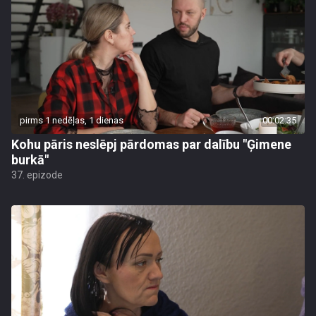
pirms 1 nedēļas, 1 dienas
00:02:35
Kohu pāris neslēpj pārdomas par dalību "Ģimene
burkā"
37. epizode