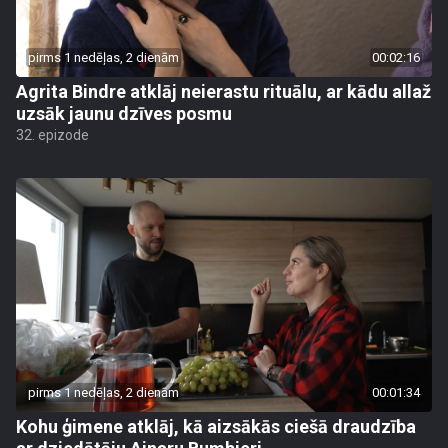
pirms 1 nedēļas, 2 dienām
00:02:16
Agrita Bindre atklāj neierastu rituālu, ar kādu allaž
uzsāk jaunu dzīves posmu
32. epizode
pirms 1 nedēļas, 2 dienām
00:01:34
Kohu ģimene atklāj, kā aizsākās ciešā draudzība