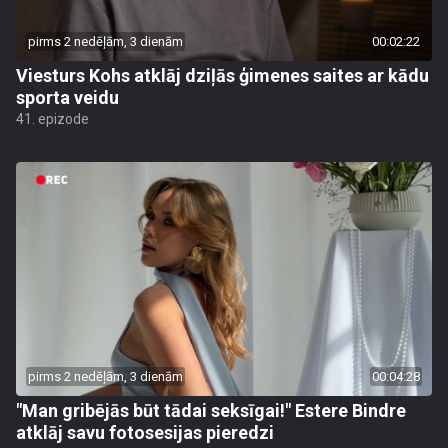
pirms 2 nedēļām, 3 dienām
00:02:22
Viesturs Kohs atklāj dziļās ģimenes saites ar kādu
sporta veidu
41. epizode
pirms 2 nedēļām, 3 dienām
00:04:28
"Man gribējās būt tādai seksīgai!" Estere Bindre
atklāj savu fotosesijas pieredzi