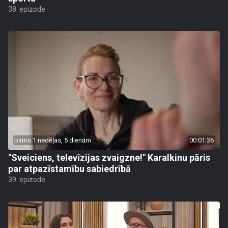
38. epizode
pirms 1 nedēļas, 5 dienām
00:01:36
"Sveiciens, televīzijas zvaigzne!" Karalkinu pāris
par atpazīstamību sabiedrībā
39. epizode