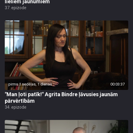
lieliem jaunumiem
37. epizode
pirms 1 nedēļas, 1 dienas
00:03:37
"Man ļoti patīk!" Agrita Bindre ļāvusies jaunām
pārvērtībām
34. epizode