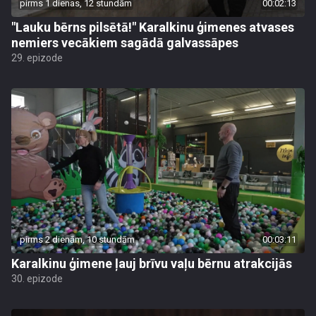
pirms 1 dienas, 12 stundām
00:02:13
"Lauku bērns pilsētā!" Karalkinu ģimenes atvases
nemiers vecākiem sagādā galvassāpes
29. epizode
pirms 2 dienām, 10 stundām
00:03:11
Karalkinu ģimene ļauj brīvu vaļu bērnu atrakcijās
30. epizode