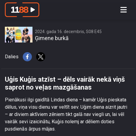
Uģis Kuģis atzīst – dēls vairāk nekā
viņš saprot no veļas mazgāšanas
2024. gada 16. decembris, S08 E45
Ģimene burkā
Dalies
Uģis Kuģis atzīst – dēls vairāk nekā viņš
saprot no veļas mazgāšanas
Pienākusi ilgi gaidītā Lindas diena – kamēr Uģis pieskata
dēlus, viņa visu dienu var veltīt sev. Uģim diena aizrit jautri
– ar diviem aktīviem zēniem tikt galā nav viegli un, lai vēl
vairāk sevi izaicinātu, Kuģis nolemj ar dēliem doties
pusdienās ārpus mājas.