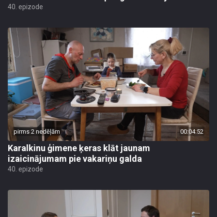
40. epizode
pirms 2 nedēļām
00:04:52
Karalkinu ģimene ķeras klāt jaunam
izaicinājumam pie vakariņu galda
40. epizode