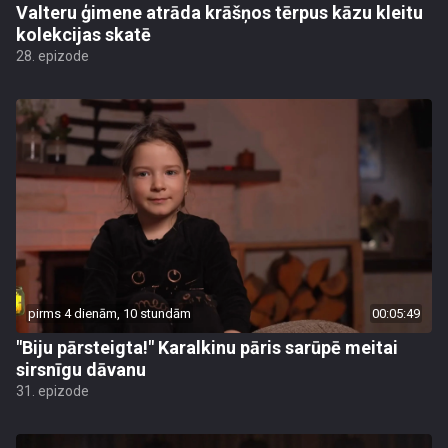
Valteru ģimene atrāda krāšņos tērpus kāzu kleitu
kolekcijas skatē
28. epizode
pirms 4 dienām, 10 stundām
00:05:49
"Biju pārsteigta!" Karalkinu pāris sarūpē meitai
sirsnīgu dāvanu
31. epizode