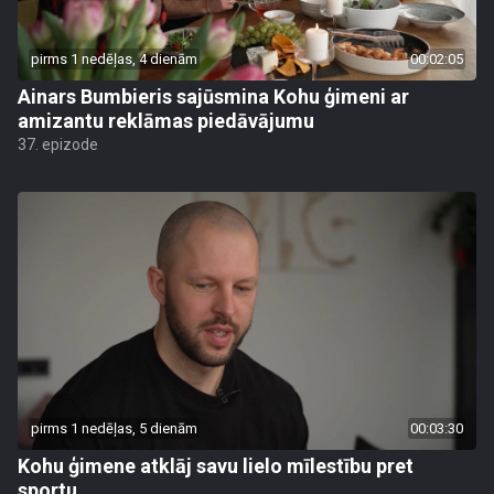
pirms 1 nedēļas, 4 dienām
00:02:05
Ainars Bumbieris sajūsmina Kohu ģimeni ar
amizantu reklāmas piedāvājumu
37. epizode
pirms 1 nedēļas, 5 dienām
00:03:30
Kohu ģimene atklāj savu lielo mīlestību pret
sportu