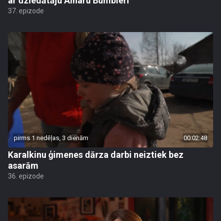
ar dziedātāju Ainaru Bumbieri
37. epizode
pirms 1 nedēļas, 3 dienām
00:02:48
Karalkinu ģimenes dārza darbi neiztiek bez
asarām
36. epizode