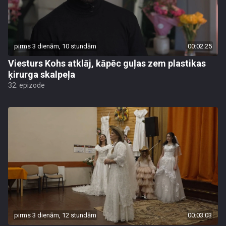
pirms 3 dienām, 10 stundām
00:02:25
Viesturs Kohs atklāj, kāpēc guļas zem plastikas
ķirurga skalpeļa
32. epizode
pirms 3 dienām, 12 stundām
00:03:03