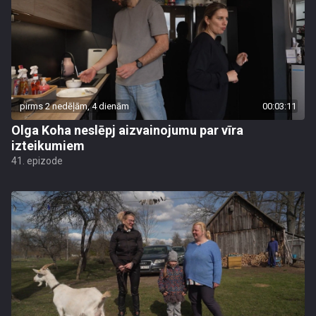
pirms 2 nedēļām, 4 dienām
00:03:11
Olga Koha neslēpj aizvainojumu par vīra
izteikumiem
41. epizode