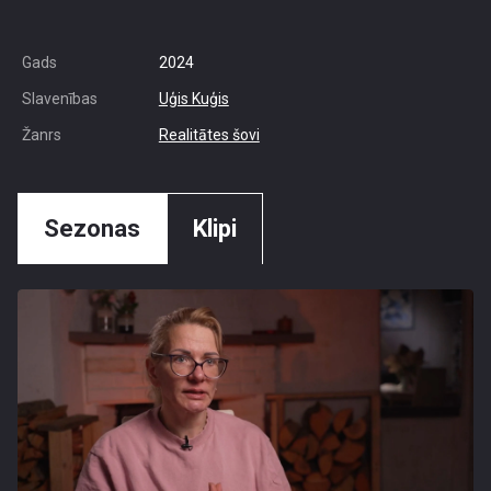
Gads
2024
Slavenības
Uģis Kuģis
Žanrs
Realitātes šovi
Sezonas
Klipi