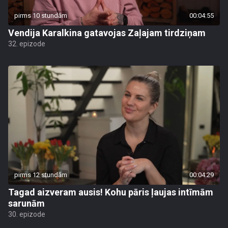
pirms 10 stundām
00:04:55
Vendija Karalkina gatavojas Zaļajam tirdziņam
32. epizode
pirms 12 stundām
00:04:29
Tagad aizveram ausis! Kohu pāris ļaujas intīmām
sarunām
30. epizode