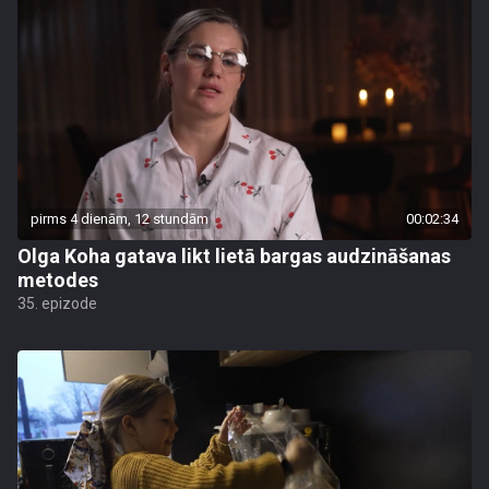
pirms 4 dienām, 12 stundām
00:02:34
Olga Koha gatava likt lietā bargas audzināšanas
metodes
35. epizode