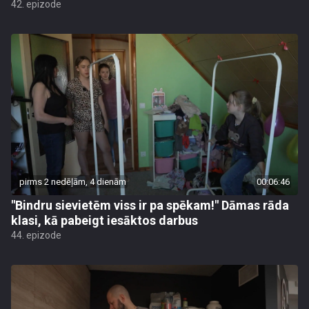
42. epizode
pirms 2 nedēļām, 4 dienām
00:06:46
"Bindru sievietēm viss ir pa spēkam!" Dāmas rāda
klasi, kā pabeigt iesāktos darbus
44. epizode