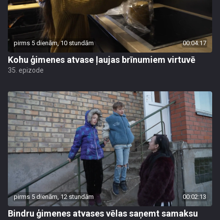
pirms 5 dienām, 10 stundām
00:04:17
Kohu ģimenes atvase ļaujas brīnumiem virtuvē
35. epizode
pirms 5 dienām, 12 stundām
00:02:13
Bindru ģimenes atvases vēlas saņemt samaksu