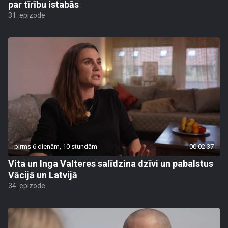
par tīrību istabās
31. epizode
pirms 6 dienām, 10 stundām
00:02:37
Vita un Inga Valteres salīdzina dzīvi un pabalstus
Vācijā un Latvijā
34. epizode