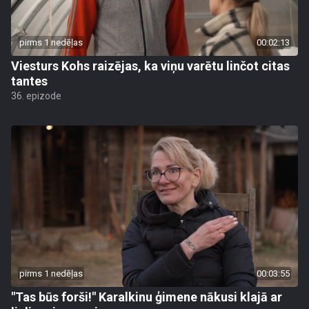
pirms 1 nedēļas
00:02:13
Viesturs Kohs raizējas, ka viņu varētu linčot citas
tantes
36. epizode
pirms 1 nedēļas
00:03:55
"Tas būs forši!" Karalkinu ģimene nākusi klajā ar