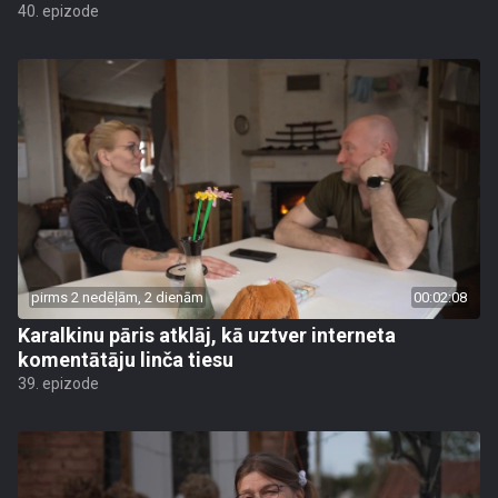
40. epizode
pirms 2 nedēļām, 2 dienām
00:02:08
Karalkinu pāris atklāj, kā uztver interneta
komentātāju linča tiesu
39. epizode